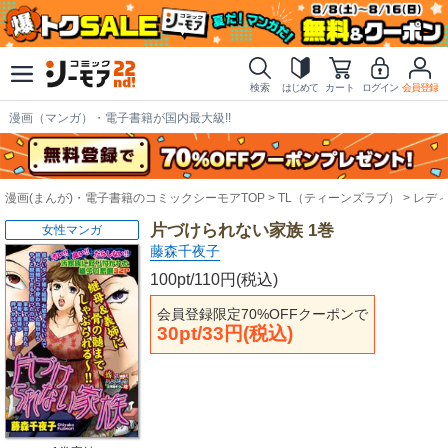
検索
はじめて
カート
ログイン
会員登録
漫画（マンガ）・電子書籍が国内最大級!!
漫画(まんが)・電子書籍のコミックシーモアTOP
TL（ティーンズラブ）
レデ
片づけられない家族 1巻
女性マンガ
藤森千夜子
100pt/110円(税込)
会員登録限定70%OFFクーポンで
30pt/33円(税込)