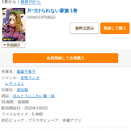
1巻から
｜
最新刊から
片づけられない家族 1巻
100pt/110円(税込)
無料立読み
登録して購入
作品紹介
会員登録して全巻購入
作家名：
藤森千夜子
ジャンル：
女性マンガ
レディコミ
出版社：
宙出版
雑誌：
ほんとうにこわい嫁・姑
DL期限：無期限
配信開始日：2015年2月6日
ファイルサイズ：5.4MB
対応ビューア：ブラウザビューア、本棚アプリ