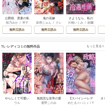
公爵様、悪妻の私
鬼の花嫁
さようなら、私の
桜乃みか
/
琴子
富樫じゅん
/
クレ
片桐いくみ
/
頼爾
はもう放っておい
冷遇生活 ～パーテ
ハ
てください
ィーで声をかけて
無料立読み
無料立読み
無料立読み
きたのがヤバい男
だった件
もっと見る
TL･レディコミの無料作品
やらしくて可愛い
無慈悲な皇帝の愛
【スパイシーレデ
オ
ウル
蜜野このみ
めたる☆ハニィ
/
Y
俺の凛ちゃん。～
玩寵妃―おわらぬ
ィ】政略結婚した
毎