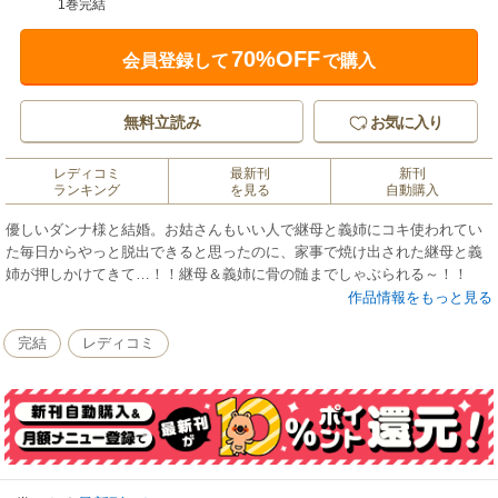
1巻完結
70%OFF
会員登録して
で購入
無料立読み
お気に入り
レディコミ
最新刊
新刊
ランキング
を見る
自動購入
優しいダンナ様と結婚。お姑さんもいい人で継母と義姉にコキ使われてい
た毎日からやっと脱出できると思ったのに、家事で焼け出された継母と義
姉が押しかけてきて…！！継母＆義姉に骨の髄までしゃぶられる～！！
作品情報をもっと見る
完結
レディコミ