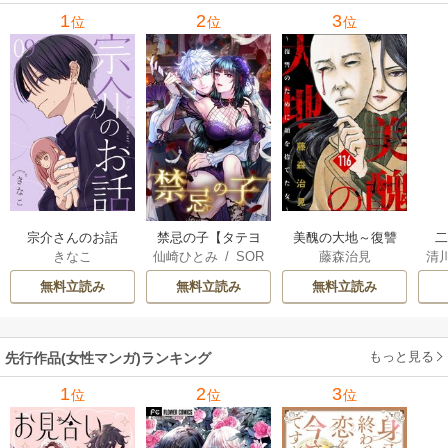
1
2
3
位
位
位
宗介さんのお話
禁忌の子【タテヨ
美醜の大地～復讐
きなこ
仙崎ひとみ
/
SOR
藤森治見
清
ミ】
のために顔を捨て
は
AJIMA
さ
た女～（分冊版）
無料立読み
無料立読み
無料立読み
もっと見る
先行作品(女性マンガ)ランキング
1
2
3
位
位
位