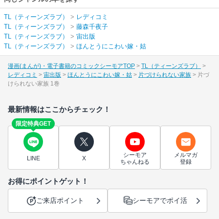
TL（ティーンズラブ）
>
レディコミ
TL（ティーンズラブ）
>
藤森千夜子
TL（ティーンズラブ）
>
宙出版
TL（ティーンズラブ）
>
ほんとうにこわい嫁・姑
漫画(まんが)・電子書籍のコミックシーモアTOP
TL（ティーンズラブ）
レディコミ
宙出版
ほんとうにこわい嫁・姑
片づけられない家族
片づ
けられない家族 1巻
最新情報はここからチェック！
限定特典GET
シーモア
メルマガ
LINE
X
ちゃんねる
登録
お得にポイントゲット！
ご来店ポイント
シーモアでポイ活