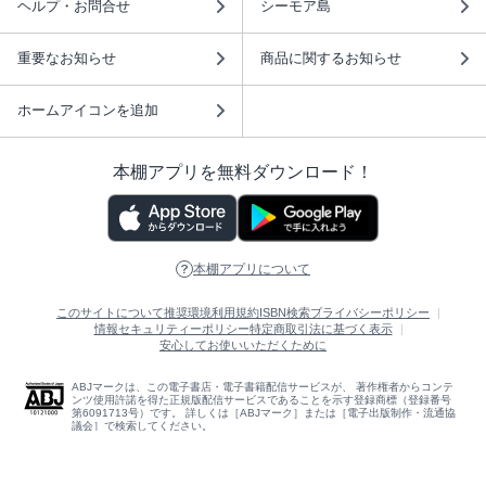
ヘルプ・お問合せ
シーモア島
重要なお知らせ
商品に関するお知らせ
ホームアイコンを追加
本棚アプリを無料ダウンロード！
本棚アプリについて
このサイトについて
推奨環境
利用規約
ISBN検索
プライバシーポリシー
情報セキュリティーポリシー
特定商取引法に基づく表示
安心してお使いいただくために
ABJマークは、この電子書店・電子書籍配信サービスが、 著作権者からコンテ
ンツ使用許諾を得た正規版配信サービスであることを示す登録商標（登録番号
第6091713号）です。 詳しくは［ABJマーク］または［電子出版制作・流通協
議会］で検索してください。
(C)NTTソルマーレ