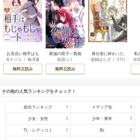
お見合い相手はも
夜伽の双子―贄姫
身分差に終わった
私
滝チヅエ
/
梅澤夏
島袋ユミ
渡鍋ぽんず
/
STU
奈
じゃもじゃニート
は二人の王子に愛
恋を、今さらです
せ
子（エブリスタ）
DIO ZOON
される―【マイク
が。
し
無料立読み
無料立読み
ロ】
命
その他の人気ランキングをチェック！
総合ランキング
メディア化
少女・女性
少年・青年
TL・レディコミ
BL