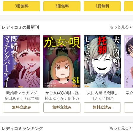
aaka
隣人後輩くんのイ
快楽、閨に響くは
塩対応の旦那様は
す
3冊無料
3冊無料
1冊無料
キすぎた執着にハ
乱れ声― 1巻
毎晩寝たふりをし
まけ
メ堕とされる～ 1巻
た私をおかずに…
(1)
もっと見る
レディコミの最新刊
既婚者マッチング
かご女(め)の唄～祝
夫に内緒で托卵し
宗介
多田あるく
/
ぽて橋
松田ゆうか
/
伊予カ
りんか
/
岡乃
パーティー 13巻
福されない妊婦の
てます。 10巻
ンナ
哀歌～ 80-81巻
無料立読み
無料立読み
無料立読み
もっと見る
レディコミランキング