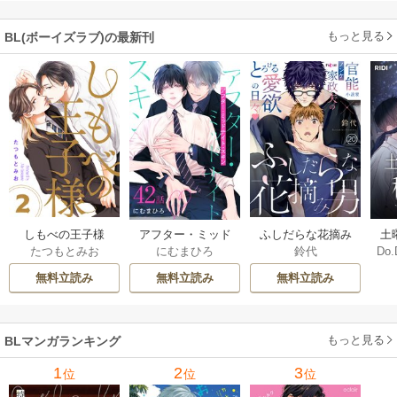
もっと見る
BL(ボーイズラブ)の最新刊
しもべの王子様
ふしだらな花摘み
アフター・ミッド
土
たつもとみお
鈴代
にむまひろ
Do.
【描き下ろしおま
男 20巻
ナイト・スキン
上
け付き特装版】 2巻
［ばら売り］ 42巻
な
無料立読み
無料立読み
無料立読み
もっと見る
BLマンガランキング
1
2
3
位
位
位