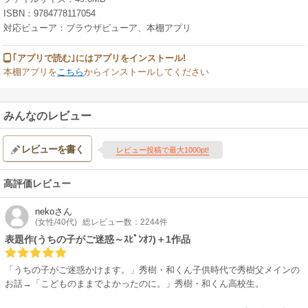
ISBN：9784778117054
対応ビューア：ブラウザビューア、本棚アプリ
｢アプリで読む｣にはアプリをインストール!
本棚アプリを
こちら
からインストールしてください
みんなのレビュー
レビューを書く
レビュー投稿で最大1000pt!
高評価レビュー
neko
さん
(女性/40代)
総レビュー数：2244件
表題作(うちの子がご迷惑～ｽﾋﾟﾝｵﾌ)＋1作品
「うちの子がご迷惑かけます。」秀樹・和くん子供時代で秀樹父メインの
お話→「こどものままでよかったのに。」秀樹・和くん高校生。