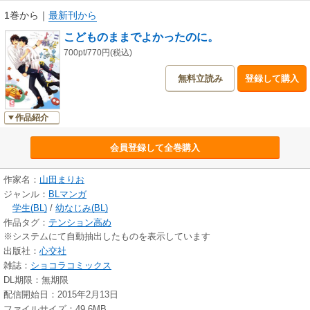
1巻から
｜
最新刊から
こどものままでよかったのに。
700pt/770円(税込)
無料立読み
登録して購入
作品紹介
会員登録して全巻購入
作家名：
山田まりお
ジャンル：
BLマンガ
学生(BL)
/
幼なじみ(BL)
作品タグ：
テンション高め
※システムにて自動抽出したものを表示しています
出版社：
心交社
雑誌：
ショコラコミックス
DL期限：無期限
配信開始日：2015年2月13日
ファイルサイズ：49.6MB