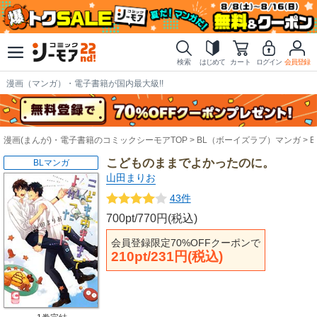
検索
はじめて
カート
ログイン
会員登録
漫画（マンガ）・電子書籍が国内最大級!!
漫画(まんが)・電子書籍のコミックシーモアTOP
BL（ボーイズラブ）マンガ
こどものままでよかったのに。
BLマンガ
山田まりお
43件
700pt/770円(税込)
会員登録限定70%OFFクーポンで
210pt/231円(税込)