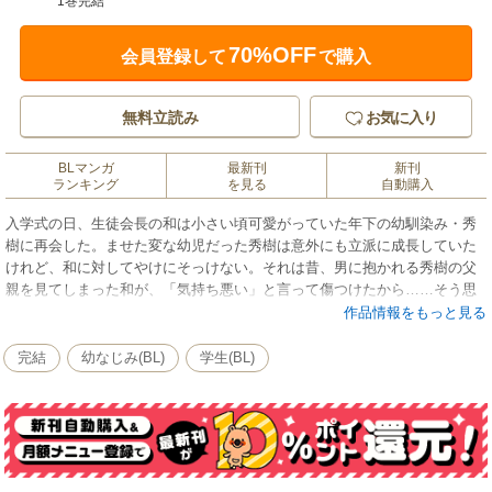
1巻完結
70%OFF
会員登録して
で購入
無料立読み
お気に入り
BLマンガ
最新刊
新刊
ランキング
を見る
自動購入
入学式の日、生徒会長の和は小さい頃可愛がっていた年下の幼馴染み・秀
樹に再会した。ませた変な幼児だった秀樹は意外にも立派に成長していた
けれど、和に対してやけにそっけない。それは昔、男に抱かれる秀樹の父
親を見てしまった和が、「気持ち悪い」と言って傷つけたから……そう思
っていた和は、知らなかった。実はその時、幼い秀樹がどさくさに紛れて
作品情報をもっと見る
和に告白し、ふられたつもりでいたことを！ 長年の誤解がとけた秀樹
は、しつけ不能のバカ犬となって和にまとわりつきはじめ……!?
完結
幼なじみ(BL)
学生(BL)