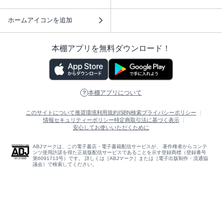
ホームアイコンを追加
本棚アプリを無料ダウンロード！
本棚アプリについて
このサイトについて
推奨環境
利用規約
ISBN検索
プライバシーポリシー
情報セキュリティーポリシー
特定商取引法に基づく表示
安心してお使いいただくために
ABJマークは、この電子書店・電子書籍配信サービスが、 著作権者からコンテ
ンツ使用許諾を得た正規版配信サービスであることを示す登録商標（登録番号
第6091713号）です。 詳しくは［ABJマーク］または［電子出版制作・流通協
議会］で検索してください。
(C)NTTソルマーレ