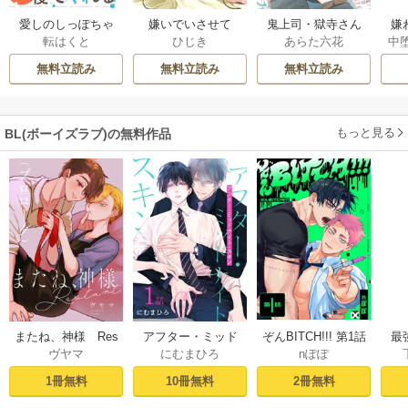
愛しのしっぽちゃ
嫌いでいさせて
鬼上司・獄寺さん
嫌
転はくと
ひじき
あらた六花
中
ん
は暴かれたい。
は
【コミックス版】
無料立読み
無料立読み
無料立読み
もっと見る
BL(ボーイズラブ)の無料作品
ぞんBITCH!!! 第1話
最
またね、神様 Res
アフター・ミッド
nぽぽ
ヴヤマ
にむまひろ
し
tart［ばら売り］
ナイト・スキン
ー
プロローグ
［ばら売り］ 第1話
2冊無料
1冊無料
10冊無料