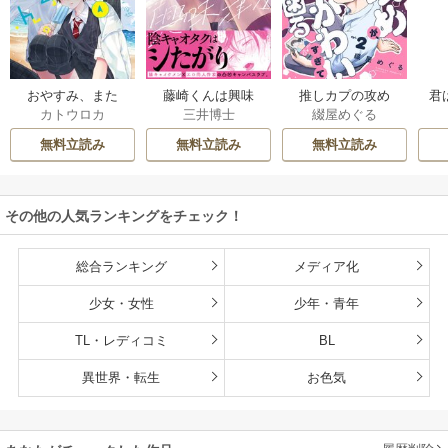
おやすみ、また
藤崎くんは興味
推しカプの攻め
君
カトウロカ
三井博士
綴屋めぐる
ね。ましろくん。
津々【コミックス
が、かわいすぎて
【電子限定漫画付
版】
困る
無料立読み
無料立読み
無料立読み
き】
その他の人気ランキングをチェック！
総合ランキング
メディア化
少女・女性
少年・青年
TL・レディコミ
BL
異世界・転生
お色気