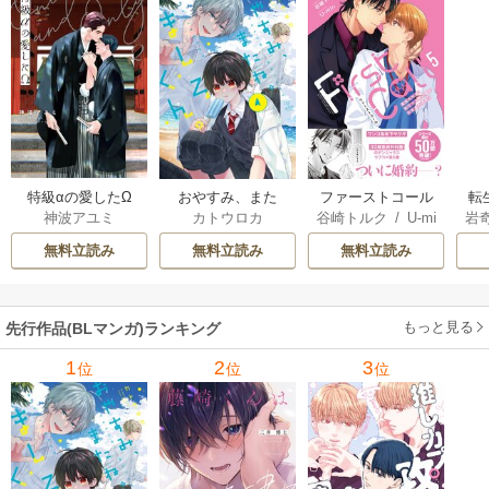
特級αの愛したΩ
おやすみ、また
ファーストコール
転
神波アユミ
カトウロカ
谷崎トルク
/
U-mi
岩
ね。ましろくん。
～童貞外科医、年
な
n
【電子限定漫画付
下ヤクザの嫁にさ
王
無料立読み
無料立読み
無料立読み
き】
れそうです！～
し
【単行本版(シーモ
ア限定描き下ろし
もっと見る
先行作品(BLマンガ)ランキング
付き)】
1
2
3
位
位
位