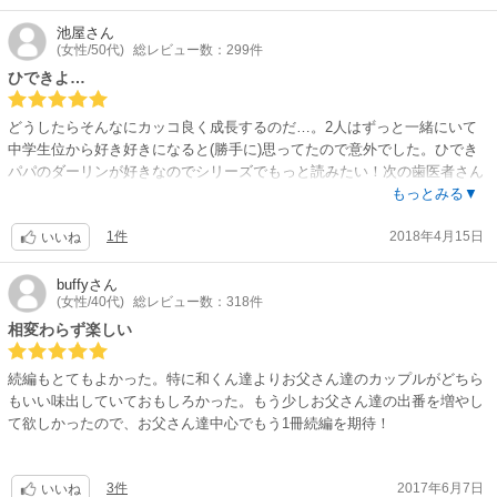
池屋
さん
(女性/50代)
総レビュー数：299件
ひできよ…
どうしたらそんなにカッコ良く成長するのだ…。2人はずっと一緒にいて
中学生位から好き好きになると(勝手に)思ってたので意外でした。ひでき
パパのダーリンが好きなのでシリーズでもっと読みたい！次の歯医者さん
のお話も好きです。
もっとみる▼
1件
2018年4月15日
いいね
buffy
さん
(女性/40代)
総レビュー数：318件
相変わらず楽しい
続編もとてもよかった。特に和くん達よりお父さん達のカップルがどちら
もいい味出していておもしろかった。もう少しお父さん達の出番を増やし
て欲しかったので、お父さん達中心でもう1冊続編を期待！
3件
2017年6月7日
いいね