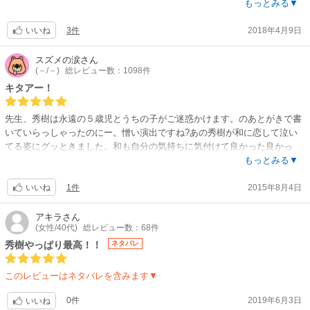
/////
もっとみる▼
3件
2018年4月9日
「こどものままでよかったのに。」全6話
いいね
前作「うちの子がご迷惑かけます。」を読んでこちらを読むと、あの秀樹
の成長？ぶりに感慨深い！和くんが生徒会長を務める高校にスポーツ推薦
スズメの涙
さん
(－/－)
総レビュー数：1098件
で入学した秀樹のお話。前作の秀樹父・安城と湯浅、和くん父・水沢も登
場します。さらにパワーアップした秀樹が、大好きな和くんに制御不能に
キタアー！
なったり切なくなったり。和くんもいろいろ大変だなーとニヤリ。ギャグ
テイスト多めのラブコメです。前作と合わせて読むほうがさらに楽しめる
先生、秀樹は永遠の５歳児とうちの子がご迷惑かけます。のあとがきで書
作品だと思います。★4.5
いていらっしゃったのにー。憎い演出ですね?あの秀樹が和に恋して泣い
てる姿にグッときました。和も自分の気持ちに気付けて良かった良かっ
「おまけまんが」描き下ろし10ページ
た?所々に散りばめられた笑いも本当に大好きです❤そして先生も30代で
もっとみる▼
初めての。
すかね、キン消し懐かしい響きでした?もう１本は、歯医者とヤクザの
1件
2015年8月4日
話。ちょっと変態っぽい感じがなんとも言えず、とても良いです?まぁ、
いいね
「木曜日はマンツーマンで」
好き同士ならねいいやね！
「何が男をそうさせる」
アキラ
さん
組の幹部・緋山と歯科医・山吹のお話。歯医者恐怖症の緋山が通う理由
(女性/40代)
総レビュー数：68件
は…。
秀樹やっぱり最高！！
ネタバレ
「あとがき」描き下ろし1ページ
このレビューはネタバレを含みます▼
ひできしんかろん。
0件
2019年6月3日
いいね