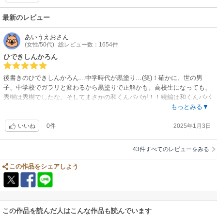
最新のレビュー
あいうえお
さん
(女性/50代)
総レビュー数：1654件
ひできしんかろん
後書きのひできしんかろん…中学時代が黒塗り…(笑)！確かに、世の男
子、中学校でガラリと変わるから黒塗りで正解かも。高校生になっても、
秀樹は秀樹でしたな。そしてまさかの和くんパパが！！続編は和くんパパ
でお願いできますか？
もっとみる▼
0件
2025年1月3日
いいね
43件すべてのレビューをみる
この作品をシェアしよう
この作品を読んだ人はこんな作品も読んでいます