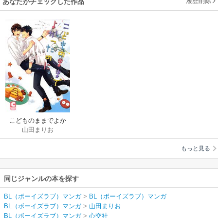
履歴削除
あなたがチェックした作品
こどものままでよか
山田まりお
ったのに。
もっと見る
同じジャンルの本を探す
BL（ボーイズラブ）マンガ
>
BL（ボーイズラブ）マンガ
BL（ボーイズラブ）マンガ
>
山田まりお
BL（ボーイズラブ）マンガ
>
心交社