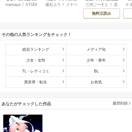
mamaya
/
STUDI
蔵石ユウ
/
イナベ
三河ごーすと
/
花
ナ
なってくれません
王 食べるだけ強
O ZOON
カズ
/
STUDIO ZO
房雪
/
マップ
核
か？
くなるチート能力
無料立読み
ON
持ち転生者だけど
赤ちゃんなので英
雄たちの母乳で成
その他の人気ランキングをチェック！
長して無双します
総合ランキング
メディア化
少女・女性
少年・青年
TL・レディコミ
BL
異世界・転生
お色気
履歴削除
あなたがチェックした作品