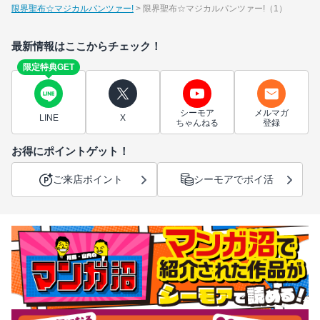
限界聖布☆マジカルパンツァー!
限界聖布☆マジカルパンツァー!（1）
最新情報はここからチェック！
限定特典GET
シーモア
メルマガ
LINE
X
ちゃんねる
登録
お得にポイントゲット！
ご来店ポイント
シーモアでポイ活