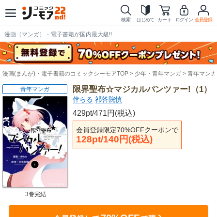
検索
はじめて
カート
ログイン
会員登録
漫画（マンガ）・電子書籍が国内最大級!!
漫画(まんが)・電子書籍のコミックシーモアTOP
少年・青年マンガ
青年マンガ
限界聖布☆マジカルパンツァー!（1）
青年マンガ
倖らる
祁答院慎
429pt/471円(税込)
会員登録限定70%OFFクーポンで
128pt/140円(税込)
3巻完結