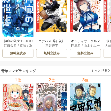
神血の救世主～0.00
ハナバス 苔石花江
ギルティサークル 2
信
江藤俊司
/
疾狼
/
3r
三好宏平
門馬司
/
山本やみー
大
000001％を引き当
のバスケ論 7巻
1巻
に
d Ie
/
Studio No.9
て最強へ～【電子
で
無料立読み
無料立読み
無料立読み
書籍特典付】 22巻
ギ
ャ
の
もっと見る
青年マンガランキング
れ
メ
1
2
3
位
位
位
ぁ