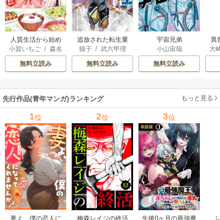
人質生活から始め
追放された転生重
宇宙兄弟
異
小賀いちご
/
森名
猫子
/
武六甲理
小山宙哉
大
るスローライフ
騎士はゲーム知識
は
尚
衣
/
じゃいあん
Ａ
で無双する
出
無料立読み
無料立読み
無料立読み
で
サ
もっと見る
先行作品(青年マンガ)ランキング
1
2
3
位
位
位
妻よ、僕の恋人に
梅森レイジの終活
生後0ヶ月の最強魔