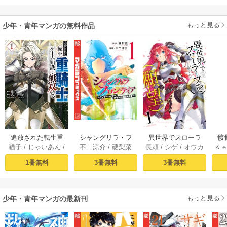
だった件
もっと見る
少年・青年マンガの無料作品
追放された転生重
シャングリラ・フ
異世界でスローラ
骸
猫子
/
じゃいあん
/
不二涼介
/
硬梨菜
長頼
/
シゲ
/
オウカ
Ｋ
騎士はゲーム知識
ロンティア（１）
イフを（願望） 1
異
武六甲理衣
で無双する（１）
～クソゲーハン
1冊無料
3冊無料
3冊無料
ター、神ゲーに挑
まんとす～
もっと見る
少年・青年マンガの最新刊