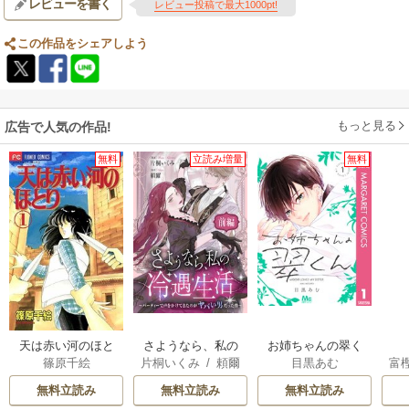
レビューを書く
レビュー投稿で最大1000pt!
この作品をシェアしよう
もっと見る
広告で人気の作品!
無料
立読み増量
無料
天は赤い河のほと
さようなら、私の
お姉ちゃんの翠く
篠原千絵
片桐いくみ
/
頼爾
目黒あむ
富
り
冷遇生活 ～パーテ
ん
ィーで声をかけて
無料立読み
無料立読み
無料立読み
きたのがヤバい男