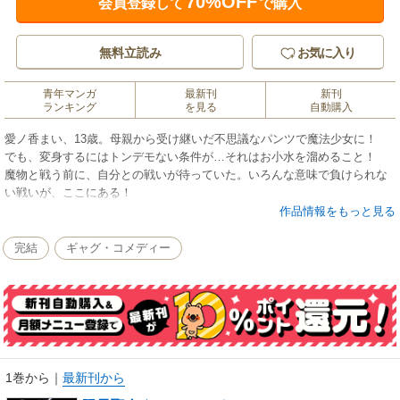
70%OFF
会員登録して
で購入
無料立読み
お気に入り
青年マンガ
最新刊
新刊
ランキング
を見る
自動購入
愛ノ香まい、13歳。母親から受け継いだ不思議なパンツで魔法少女に！
でも、変身するにはトンデモない条件が…それはお小水を溜めること！
魔物と戦う前に、自分との戦いが待っていた。いろんな意味で負けられな
い戦いが、ここにある！
作品情報をもっと見る
完結
ギャグ・コメディー
1巻から
｜
最新刊から