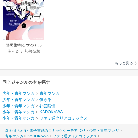
限界聖布☆マジカル
倖らる
/
祁答院慎
パンツァー!
もっと見る
同じジャンルの本を探す
少年・青年マンガ
>
青年マンガ
少年・青年マンガ
>
倖らる
少年・青年マンガ
>
祁答院慎
少年・青年マンガ
>
KADOKAWA
少年・青年マンガ
>
ファミ通クリアコミックス
漫画(まんが)・電子書籍のコミックシーモアTOP
少年・青年マンガ
青年マンガ
KADOKAWA
ファミ通クリアコミックス