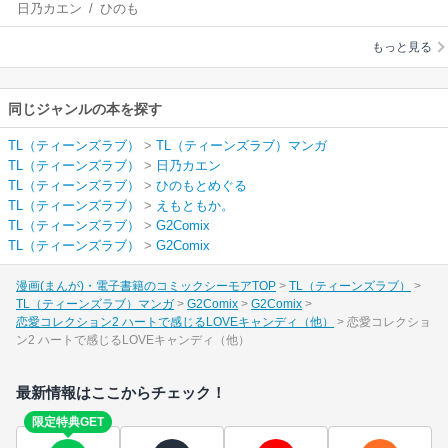
日乃カエン
/
ひのも
ートで感じるLOVEキ
とめぐる
/
えもとも
ャンディ（他）
もっと見る
か。
同じジャンルの本を探す
TL（ティーンズラブ）
>
TL（ティーンズラブ）マンガ
TL（ティーンズラブ）
>
日乃カエン
TL（ティーンズラブ）
>
ひのもとめぐる
TL（ティーンズラブ）
>
えもともか。
TL（ティーンズラブ）
>
G2Comix
TL（ティーンズラブ）
>
G2Comix
漫画(まんが)・電子書籍のコミックシーモアTOP
TL（ティーンズラブ）
TL（ティーンズラブ）マンガ
G2Comix
G2Comix
恋愛コレクション2 ハートで感じるLOVEキャンディ（他）
恋愛コレクショ
ン2 ハートで感じるLOVEキャンディ（他）
最新情報はここからチェック！
限定特典GET