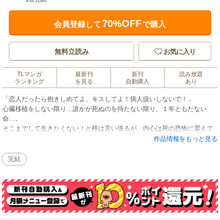
70%OFF
会員登録して
で購入
無料立読み
お気に入り
TLマンガ
最新刊
新刊
読み放題
ランキング
を見る
自動購入
あり
「恋人だったら抱きしめてよ、キスしてよ！病人扱いしないで！」
心臓移植をしない限り…誰かが死ぬのを待たない限り、１年ともたない
命…。
そこまでして生きたくない！と梓は言い張るが、内心は死の恐怖に震えて
いた。
作品情報をもっと見る
梓を支える雅之だが、梓はその緊張感のない態度にイラついてばかり
で…。
完結
移植とは、ただ誰かの心臓を貰い受ける行為なのか。病気とは、人間を…
女性をただの「病人」にしてしまうものなのか…。
“病人だって恋をしてはいけませんか？”
【ハートで感じるLOVEキャンディ】・【いれて欲しいの！恋のバリス
タ】・【恋なう。】・【お嬢様は私のもの】の4作品収録！