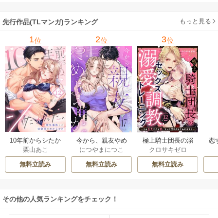
す！～
もっと見る
先行作品(TLマンガ)ランキング
1
2
3
位
位
位
10年前からシたか
今から、親友やめ
極上騎士団長の溺
恋
栗山あこ
につやまにつこ
クロサキゼロ
った。～理性爆散
ようか。～腐れ縁
愛調教～その巨大
たち
した幼馴染のわか
同僚は甘い快楽で
すぎる愛、すべて
無料立読み
無料立読み
無料立読み
らせＨ
私を壊す～
受け入れてみせま
す！～
その他の人気ランキングをチェック！