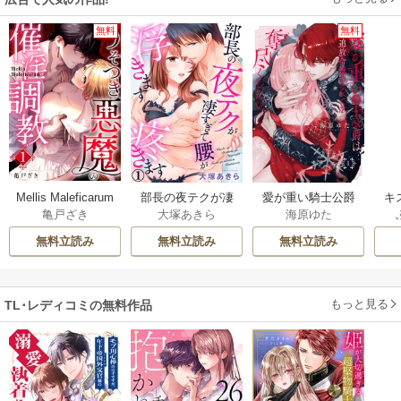
無料
無料
Mellis Maleficarum
部長の夜テクが凄
愛が重い騎士公爵
キ
亀戸ざき
大塚あきら
海原ゆた
すぎて腰が浮きま
は、追放令嬢のす
す疼きます
べてを奪い尽くし
無料立読み
無料立読み
無料立読み
たい。【コミック
ス版/電子限定描き
下ろし漫画付き】
もっと見る
TL･レディコミの無料作品