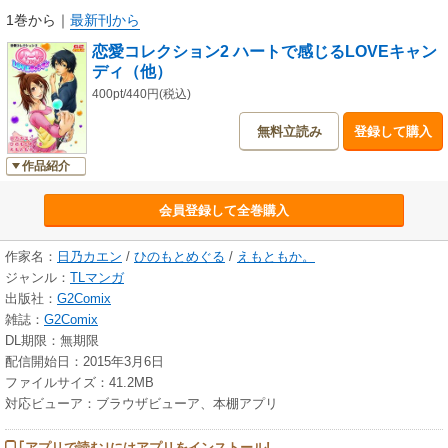
1巻から
｜
最新刊から
恋愛コレクション2 ハートで感じるLOVEキャン
ディ（他）
400pt/440円(税込)
無料立読み
登録して購入
作品紹介
会員登録して全巻購入
作家名：
日乃カエン
/
ひのもとめぐる
/
えもともか。
ジャンル：
TLマンガ
出版社：
G2Comix
雑誌：
G2Comix
DL期限：無期限
配信開始日：2015年3月6日
ファイルサイズ：41.2MB
対応ビューア：ブラウザビューア、本棚アプリ
｢アプリで読む｣にはアプリをインストール!