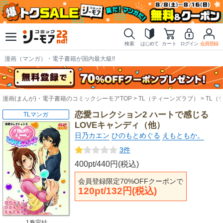
検索
はじめて
カート
ログイン
会員登録
漫画（マンガ）・電子書籍が国内最大級!!
漫画(まんが)・電子書籍のコミックシーモアTOP
TL（ティーンズラブ）
TL（
恋愛コレクション2 ハートで感じる
TLマンガ
LOVEキャンディ（他）
日乃カエン
ひのもとめぐる
えもともか。
3件
400pt/440円(税込)
会員登録限定70%OFFクーポンで
120pt/132円(税込)
1巻完結