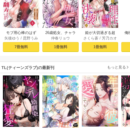
モブ用心棒のはず
26歳処女、チャラ
姫が大切過ぎる超
俺
矢後ゆう
/
昆野うみ
仲春リョウ
さくら蒼
/
芳乃カオ
ですが、年下帝国
男上司に抱かれま
堅物騎士の理性
結
ル
外交官（アイド
した【電子単行本
が、媚薬で決壊し
旦
7冊無料
1冊無料
1冊無料
ル）様の執着（溺
版おまけ付き】 1巻
ました。 1巻
す!
愛）に翻弄されて
います【単話版】 1
もっと見る
TL(ティーンズラブ)の最新刊
話