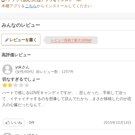
本棚アプリを
こちら
からインストールしてください
みんなのレビュー
レビューを書く
レビュー投稿で最大1000pt!
高評価レビュー
yok
さん
(女性/40代)
総レビュー数：1257件
切なすぎるでしょー
ハートで感じるLOVEキャンディですが、…悲しかった…手術して治っ
て、イチャイチャするのを想像して読んでたから…まさか移植したのが恋
人の心臓だったなんて…
0件
2015年10月14日
いいね