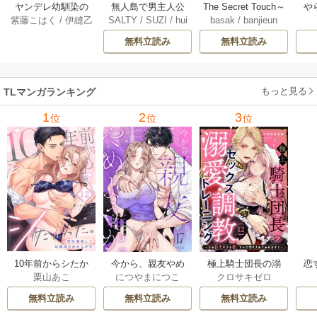
ヤンデレ幼馴染の
無人島で男主人公
The Secret Touch～
や
紫藤こはく
/
伊縫乙
SALTY
/
SUZI
/
hui
basak
/
banjieun
狂愛は私を甘く壊
を釣りました 4巻
年下の彼を愛して
俺
nttat
す ～愛が重すぎる
もいいですか？～
隣
無料立読み
無料立読み
彼の執着に満ちた
【タテヨミ】 27巻
キ
花園～【タテヨ
メ
ミ】 15巻
もっと見る
TLマンガランキング
1
2
3
位
位
位
10年前からシたか
今から、親友やめ
極上騎士団長の溺
恋
栗山あこ
につやまにつこ
クロサキゼロ
った。～理性爆散
ようか。～腐れ縁
愛調教～その巨大
たち
した幼馴染のわか
同僚は甘い快楽で
すぎる愛、すべて
無料立読み
無料立読み
無料立読み
らせＨ
私を壊す～
受け入れてみせま