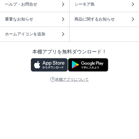
ヘルプ・お問合せ
シーモア島
重要なお知らせ
商品に関するお知らせ
ホームアイコンを追加
本棚アプリを無料ダウンロード！
本棚アプリについて
このサイトについて
推奨環境
利用規約
ISBN検索
プライバシーポリシー
情報セキュリティーポリシー
特定商取引法に基づく表示
安心してお使いいただくために
ABJマークは、この電子書店・電子書籍配信サービスが、 著作権者からコンテ
ンツ使用許諾を得た正規版配信サービスであることを示す登録商標（登録番号
第6091713号）です。 詳しくは［ABJマーク］または［電子出版制作・流通協
議会］で検索してください。
(C)NTTソルマーレ