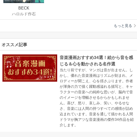
BECK
ハロルド作石
もっと見る
オススメ記事
音楽漫画おすすめ34選！絵から音を感
じる＆心を動かされる名作選
当たり前ですが、マンガは音が出ません。し
かし、優れた音楽漫画はリズムが刻まれ、メ
ロディーが聞こえ、心を揺さぶります。作者
が渾身の力で描く躍動感溢れる描写と、キャ
ラクターの音楽への純粋な思いが、脳内で音
のイメージを増幅させるからかもしれませ
ん。喜び、怒り、哀しみ、笑い、やるせな
さ、音楽には人間の持つすべての感情が詰め
込まれています。音楽を通して描かれる人間
ドラマが胸アツな音楽漫画の傑作34作品を紹
介します。