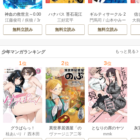
神血の救世主～0.00
ハナバス 苔石花江
ギルティサークル 2
信
江藤俊司
/
疾狼
/
3r
三好宏平
門馬司
/
山本やみー
大
000001％を引き当
のバスケ論 7巻
1巻
に
d Ie
/
Studio No.9
て最強へ～【電子
で
無料立読み
無料立読み
無料立読み
書籍特典付】 22巻
ギ
ャ
の
もっと見る
少年マンガランキング
れ
メ
1
2
3
位
位
位
ぁ
グラぱらっ！
異世界居酒屋「の
となりの席のヤツ
灰
桂あいり
/
西木田
ヴァージニア二等
mmk
ぶ」
がそういう目で見