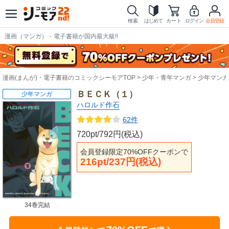
検索
はじめて
カート
ログイン
会員登録
漫画（マンガ）・電子書籍が国内最大級!!
漫画(まんが)・電子書籍のコミックシーモアTOP
少年・青年マンガ
少年マンガ
ＢＥＣＫ（１）
少年マンガ
ハロルド作石
62件
720pt/792円(税込)
会員登録限定70%OFFクーポンで
216pt/237円(税込)
34巻完結