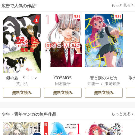
もっと見る
広告で人気の作品!
無料
無料
銀の匙 Ｓｉｌｖ
COSMOS
罪と罰のスピカ
氷
荒川弘
田村隆平
井龍一
/
瀬尾知汐
ｅｒ Ｓｐｏｏｎ
無料立読み
無料立読み
無料立読み
もっと見る
少年・青年マンガの無料作品