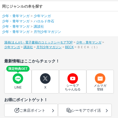
同じジャンルの本を探す
少年・青年マンガ
>
少年マンガ
少年・青年マンガ
>
ハロルド作石
少年・青年マンガ
>
講談社
少年・青年マンガ
>
月刊少年マガジン
漫画(まんが)・電子書籍のコミックシーモアTOP
少年・青年マンガ
少年マンガ
講談社
月刊少年マガジン
BECK
ＢＥＣＫ（１）
最新情報はここからチェック！
限定特典GET
シーモア
メルマガ
LINE
X
ちゃんねる
登録
お得にポイントゲット！
ご来店ポイント
シーモアでポイ活