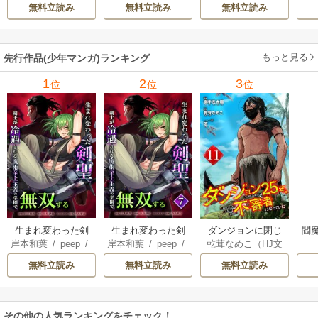
景志
兵
/
蝉川夏哉
/
転
てくる
無料立読み
無料立読み
無料立読み
もっと見る
先行作品(少年マンガ)ランキング
1
2
3
位
位
位
生まれ変わった剣
生まれ変わった剣
ダンジョンに閉じ
閻魔
岸本和葉
/
peep
/
岸本和葉
/
peep
/
乾茸なめこ（HJ文
聖、剣士が冷遇さ
聖、剣士が冷遇さ
込められて25年。
染野静也
/
桑島黎
染野静也
/
桑島黎
庫／ホビージャパ
れる魔術至上主義
れる魔術至上主義
救出されたときに
無料立読み
無料立読み
無料立読み
音
/
taskey STUDI
音
/
taskey STUDI
ン刊）
/
御手洗太
の学園で無双する
の学園で無双する
は立派な不審者に
O
O
陽
/
芝
【単行本版】
なっていた【分冊
版】
その他の人気ランキングをチェック！