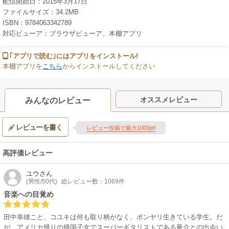
配信開始日：2015年3月17日
ファイルサイズ：34.2MB
ISBN：9784063342789
対応ビューア：ブラウザビューア、本棚アプリ
｢アプリで読む｣にはアプリをインストール!
本棚アプリを
こちら
からインストールしてください
オススメレビュー
みんなのレビュー
レビューを書く
レビュー投稿で最大1000pt!
高評価レビュー
ユウ
さん
(男性/50代)
総レビュー数：1069件
音楽への目覚め
田中幸雄こと、コユキは何も取り柄がなく、ボンヤリ生きている学生。だ
が、アメリカ帰りの帰国子女でスーパーギタリストである竜介との出会い