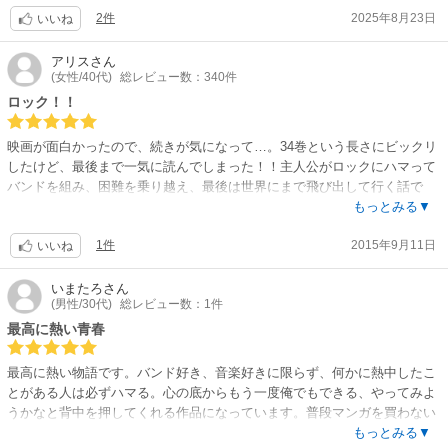
2件
2025年8月23日
いいね
アリス
さん
(女性/40代)
総レビュー数：340件
ロック！！
映画が面白かったので、続きが気になって…。34巻という長さにビックリ
したけど、最後まで一気に読んでしまった！！主人公がロックにハマって
バンドを組み、困難を乗り越え、最後は世界にまで飛び出して行く話で
す。コユキの歌声が紙面から伝わってくるようで、何度も読みたくなる話
もっとみる▼
です。
1件
2015年9月11日
いいね
いまたろ
さん
(男性/30代)
総レビュー数：1件
最高に熱い青春
最高に熱い物語です。バンド好き、音楽好きに限らず、何かに熱中したこ
とがある人は必ずハマる。心の底からもう一度俺でもできる、やってみよ
うかなと背中を押してくれる作品になっています。普段マンガを買わない
ぼくが全巻買ってしまいました。マジなおススメです
もっとみる▼