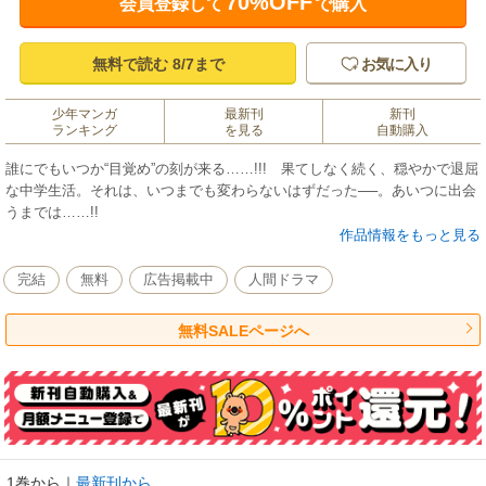
70%OFF
会員登録して
で購入
無料で読む 8/7まで
お気に入り
少年マンガ
最新刊
新刊
ランキング
を見る
自動購入
誰にでもいつか“目覚め”の刻が来る……!!! 果てしなく続く、穏やかで退屈
な中学生活。それは、いつまでも変わらないはずだった──。あいつに出会
うまでは……!!
作品情報をもっと見る
完結
無料
広告掲載中
人間ドラマ
無料SALEページへ
1巻から
｜
最新刊から