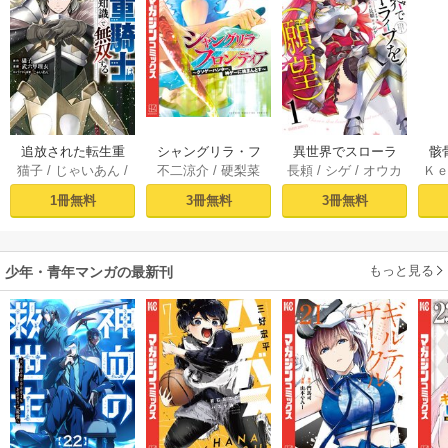
追放された転生重
シャングリラ・フ
異世界でスローラ
骸
猫子
/
じゃいあん
/
不二涼介
/
硬梨菜
長頼
/
シゲ
/
オウカ
Ｋ
騎士はゲーム知識
ロンティア（１）
イフを（願望） 1
異
武六甲理衣
で無双する（１）
～クソゲーハン
1冊無料
3冊無料
3冊無料
ター、神ゲーに挑
まんとす～
もっと見る
少年・青年マンガの最新刊