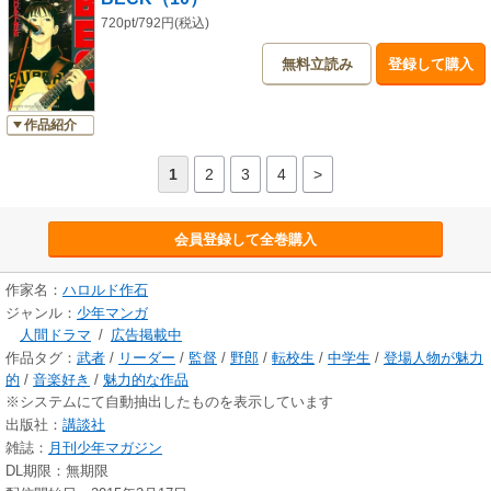
720pt/792円(税込)
無料立読み
登録して購入
作品紹介
1
2
3
4
>
会員登録して全巻購入
作家名：
ハロルド作石
ジャンル：
少年マンガ
人間ドラマ
/
広告掲載中
作品タグ：
武者
/
リーダー
/
監督
/
野郎
/
転校生
/
中学生
/
登場人物が魅力
的
/
音楽好き
/
魅力的な作品
※システムにて自動抽出したものを表示しています
出版社：
講談社
雑誌：
月刊少年マガジン
DL期限：無期限