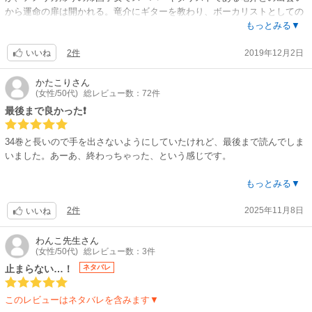
から運命の扉は開かれる。竜介にギターを教わり、ボーカリストとしての
秘めたる才能にも覚醒したコユキ。その後、MC：千葉、ベース：平、ド
もっとみる▼
ラム：サクとバンドを結成。バンド名はBECK（モンゴリアン・チョッ
2件
2019年12月2日
プ・スクワット）であり、ライブをしながらメジャーデビューを目指し奮
いいね
戦する。また、竜介の妹との恋愛も見逃せない要素。『紙面から音が聴こ
える』と言われた、ハロルド作石の圧倒的な画力による音楽表現が見も
かたこり
さん
(女性/50代)
総レビュー数：72件
の。是非とも堪能して下さい。
最後まで良かった❗️
34巻と長いので手を出さないようにしていたけれど、最後まで読んでしま
いました。あーあ、終わっちゃった、という感じです。
コユキ君だけでなく、バンドメンバーひとりひとり、周りの人々が大事に
もっとみる▼
描かれていい。いずみちゃんだけが、気になるけれど。
2件
2025年11月8日
いいね
傑作を産んだ後、登りつめてしまった後は、どうなるのだろうと思うけれ
ど、この終わりで良かったと思います。続編は、見たいような見たくない
わんこ先生
さん
(女性/50代)
総レビュー数：3件
ような、です。
止まらない…！
ネタバレ
このレビューはネタバレを含みます▼