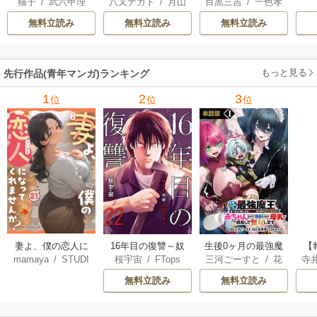
猫子
/
武六甲理
八又ナガト
/
月山
目黒三吉
/
一色孝
騎士はゲーム知識
悪役貴族に転生し
をどうしても救い
衣
/
じゃいあん
可也
太郎
/
Parum
で無双する
たので、外れスキ
たい ～どぶと空
無料立読み
無料立読み
無料立読み
ル【テイム】を駆
と氷の姫君～
使して最強を目指
してみた
もっと見る
先行作品(青年マンガ)ランキング
1
2
3
位
位
位
妻よ、僕の恋人に
16年目の復讐～奴
生後0ヶ月の最強魔
【
mamaya
/
STUDI
桜宇宙
/
FTops
三河ごーすと
/
花
寺
なってくれません
らを地獄に送るま
王 食べるだけ強
解
O ZOON
房雪
/
マップ
か？
で
くなるチート能力
無料立読み
無料立読み
持ち転生者だけど
赤ちゃんなので英
雄たちの母乳で成