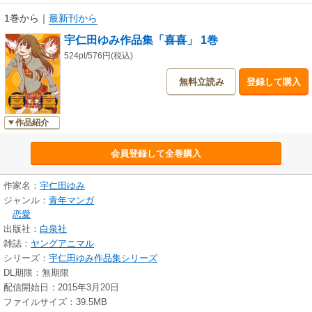
1巻から
｜
最新刊から
宇仁田ゆみ作品集「喜喜」 1巻
524pt/576円(税込)
無料立読み
登録して購入
作品紹介
会員登録して全巻購入
作家名：
宇仁田ゆみ
ジャンル：
青年マンガ
恋愛
出版社：
白泉社
雑誌：
ヤングアニマル
シリーズ：
宇仁田ゆみ作品集シリーズ
DL期限：無期限
配信開始日：2015年3月20日
ファイルサイズ：39.5MB