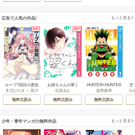
もっと見る
広告で人気の作品!
無料
無料
ループ7回目の悪役
お姉ちゃんの翠く
HUNTER×HUNTER
空
木乃ひのき
/
雨川
目黒あむ
冨樫義博
小
令嬢は、元敵国で
ん
モノクロ版
透子
/
八美☆わん
自由気ままな花嫁
が
無料立読み
無料立読み
無料立読み
生活を満喫する
陛
もっと見る
少年・青年マンガの無料作品