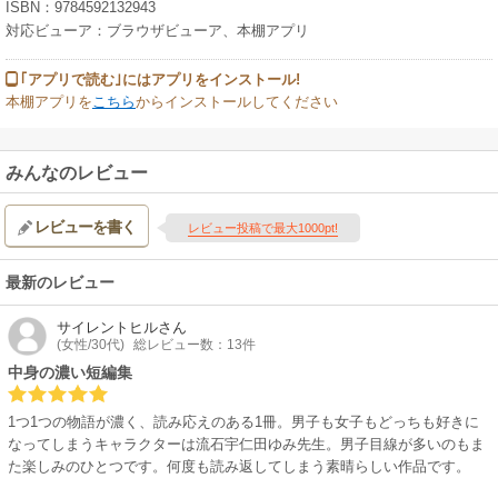
ISBN：9784592132943
対応ビューア：ブラウザビューア、本棚アプリ
｢アプリで読む｣にはアプリをインストール!
本棚アプリを
こちら
からインストールしてください
みんなのレビュー
レビューを書く
レビュー投稿で最大1000pt!
最新のレビュー
サイレントヒル
さん
(女性/30代)
総レビュー数：13件
中身の濃い短編集
1つ1つの物語が濃く、読み応えのある1冊。男子も女子もどっちも好きに
なってしまうキャラクターは流石宇仁田ゆみ先生。男子目線が多いのもま
た楽しみのひとつです。何度も読み返してしまう素晴らしい作品です。