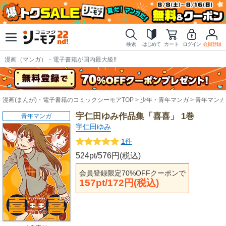
検索
はじめて
カート
ログイン
会員登録
漫画（マンガ）・電子書籍が国内最大級!!
漫画(まんが)・電子書籍のコミックシーモアTOP
少年・青年マンガ
青年マンガ
宇仁田ゆみ作品集「喜喜」 1巻
青年マンガ
宇仁田ゆみ
1件
524pt/576円(税込)
会員登録限定70%OFFクーポンで
157pt/172円(税込)