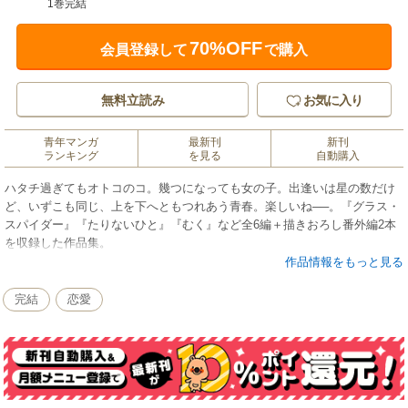
1巻完結
70%OFF
会員登録して
で購入
無料立読み
お気に入り
青年マンガ
最新刊
新刊
ランキング
を見る
自動購入
ハタチ過ぎてもオトコのコ。幾つになっても女の子。出逢いは星の数だけ
ど、いずこも同じ、上を下へともつれあう青春。楽しいね──。『グラス・
スパイダー』『たりないひと』『むく』など全6編＋描きおろし番外編2本
を収録した作品集。
作品情報をもっと見る
完結
恋愛