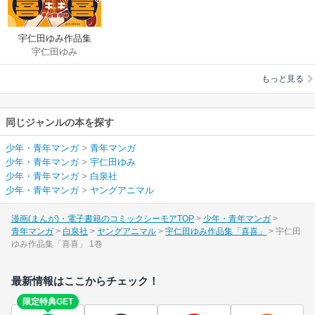
宇仁田ゆみ作品集
宇仁田ゆみ
「喜喜」
もっと見る
同じジャンルの本を探す
少年・青年マンガ
>
青年マンガ
少年・青年マンガ
>
宇仁田ゆみ
少年・青年マンガ
>
白泉社
少年・青年マンガ
>
ヤングアニマル
漫画(まんが)・電子書籍のコミックシーモアTOP
少年・青年マンガ
青年マンガ
白泉社
ヤングアニマル
宇仁田ゆみ作品集「喜喜」
宇仁田
ゆみ作品集「喜喜」 1巻
最新情報はここからチェック！
限定特典GET