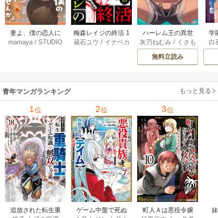
妻よ、僕の恋人に
梅森レイジの終活 1
ハーレム王の異世
学
mamaya
/
STUDIO
蔵石ユウ
/
イナベカ
灰刃ねむみ
/
くさも
白
なってくれません
3巻
界プレス漫遊記 ～
アッ
ZOON
ズ
/
STUDIO ZOON
ち
か？ 21巻
最強無双のおじさ
0
無料立読み
んはあらゆる種族
ち
を嫁にする～（コ
ミック） 6巻
（
もっと見る
青年マンガランキング
1
2
3
位
位
位
追放された転生重
ゲーム中盤で死ぬ
町人Ａは悪役令嬢