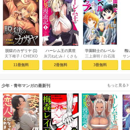
脱獄のカザリヤ (1)
ハーレム王の異世
学園騎士のレベル
醜
天下雌子
/
CHIEKO
灰刃ねむみ
/
くさも
三上康明
/
白石識
サ
界プレス漫遊記 ～
アップ！レベル100
同
ち
最強無双のおじさ
0超えの転生者、落
皇
11冊無料
2冊無料
3冊無料
んはあらゆる種族
ちこぼれクラスに
喪
を嫁にする～（コ
入学。そして、
ミック） 1巻
（コミック） ： 1
もっと見る
少年・青年マンガの最新刊