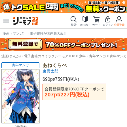
検索
はじめて
カート
ログイン
会員登録
漫画（マンガ）・電子書籍が国内最大級!!
漫画(まんが)・電子書籍のコミックシーモアTOP
少年・青年マンガ
青年マンガ
あねくらべ
青年マンガ
東雲太郎
690pt/759円(税込)
会員登録限定70%OFFクーポンで
207pt/227円(税込)