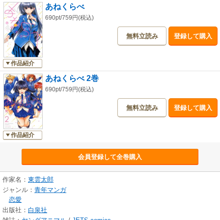
あねくらべ
690pt/759円(税込)
無料立読み
登録して購入
作品紹介
あねくらべ 2巻
690pt/759円(税込)
無料立読み
登録して購入
作品紹介
会員登録して全巻購入
作家名：
東雲太郎
ジャンル：
青年マンガ
恋愛
出版社：
白泉社