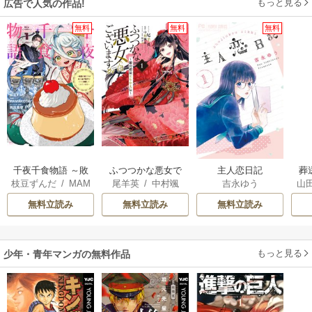
もっと見る
広告で人気の作品!
無料
無料
無料
千夜千食物語 ～敗
ふつつかな悪女で
主人恋日記
葬
枝豆ずんだ
/
MAM
尾羊英
/
中村颯
吉永ゆう
山
国の姫ですが氷の
はございますが ～
AKOTO
/
鴉羽凛燈
希
/
ゆき哉
皇子殿下がどうも
雛宮蝶鼠とりかえ
無料立読み
無料立読み
無料立読み
溺愛してくれてい
伝～
ます～
もっと見る
少年・青年マンガの無料作品