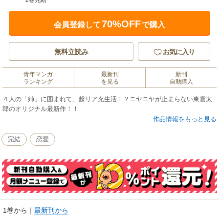
2巻完結
70%OFF
会員登録して
で購入
無料立読み
お気に入り
青年マンガ
最新刊
新刊
ランキング
を見る
自動購入
４人の「姉」に囲まれて、超リア充生活！？ニヤニヤが止まらない東雲太
郎のオリジナル最新作！！
作品情報をもっと見る
完結
恋愛
1巻から
｜
最新刊から