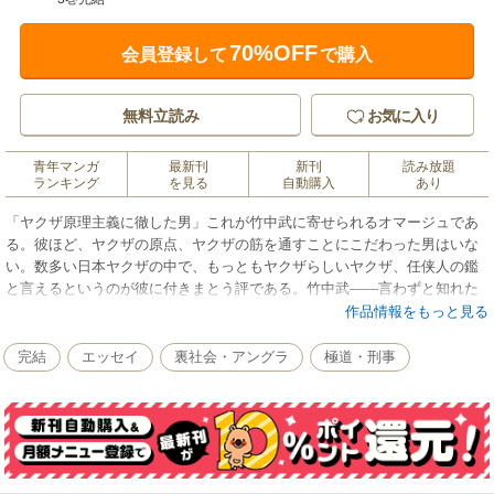
70%OFF
会員登録して
で購入
無料立読み
お気に入り
青年マンガ
最新刊
新刊
読み放題
ランキング
を見る
自動購入
あり
「ヤクザ原理主義に徹した男」これが竹中武に寄せられるオマージュであ
る。彼ほど、ヤクザの原点、ヤクザの筋を通すことにこだわった男はいな
い。数多い日本ヤクザの中で、もっともヤクザらしいヤクザ、任侠人の鑑
と言えるというのが彼に付きまとう評である。竹中武――言わずと知れた
山口組四代目・竹中正久組長の実弟であり、正久組長が山口組四代目にな
作品情報をもっと見る
るまで率いていた竹中組を引き継いだ男だ。竹中正久四代目をして、「武
はワシ以上にヤクザの素質を持っている」と言わしめた竹中武は、ややも
完結
エッセイ
裏社会・アングラ
極道・刑事
すると武断・粗暴の男と見られがちだが、冷静で頭脳明晰、バランス感覚
に秀で人情味あふれた名親分だった。あの「山一抗争」では山口組内でも
圧倒的な武勲をあげ、最後まで「仇討しないで終結するのか」と徹底して
抗争終結に異を唱えたが、ヤクザの理念を一筋に貫いたその生きざまは、
いまもなお心にしみる光芒を放ち人々を魅了してやまない。