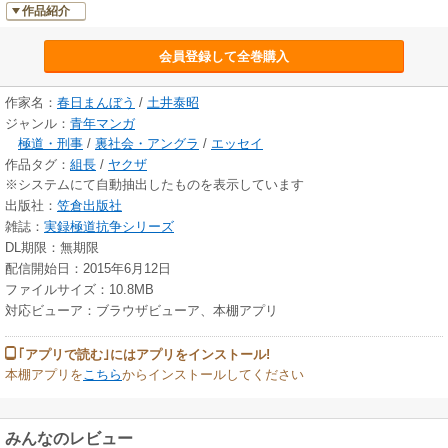
作品紹介
会員登録して全巻購入
作家名：
春日まんぼう
/
土井泰昭
ジャンル：
青年マンガ
極道・刑事
/
裏社会・アングラ
/
エッセイ
作品タグ：
組長
/
ヤクザ
※システムにて自動抽出したものを表示しています
出版社：
笠倉出版社
雑誌：
実録極道抗争シリーズ
DL期限：無期限
配信開始日：2015年6月12日
ファイルサイズ：10.8MB
対応ビューア：ブラウザビューア、本棚アプリ
｢アプリで読む｣にはアプリをインストール!
本棚アプリを
こちら
からインストールしてください
みんなのレビュー