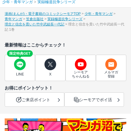
少年・青年マンガ
>
実録極道抗争シリーズ
漫画(まんが)・電子書籍のコミックシーモアTOP
少年・青年マンガ
青年マンガ
笠倉出版社
実録極道抗争シリーズ
理念と信念を貫いた竹中武組長一代記
理念と信念を貫いた竹中武組長一代
記 1巻
最新情報はここからチェック！
限定特典GET
シーモア
メルマガ
LINE
X
ちゃんねる
登録
お得にポイントゲット！
ご来店ポイント
シーモアでポイ活