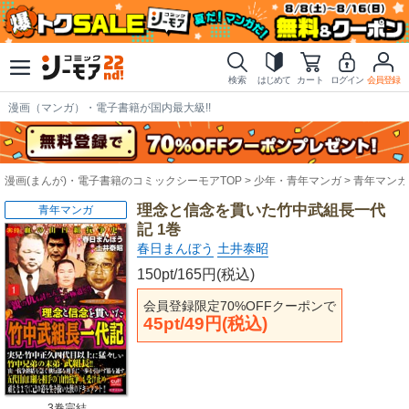
検索
はじめて
カート
ログイン
会員登録
漫画（マンガ）・電子書籍が国内最大級!!
漫画(まんが)・電子書籍のコミックシーモアTOP
少年・青年マンガ
青年マンガ
理念と信念を貫いた竹中武組長一代
青年マンガ
記 1巻
春日まんぼう
土井泰昭
150pt/165円(税込)
会員登録限定70%OFFクーポンで
45pt/49円(税込)
3巻完結