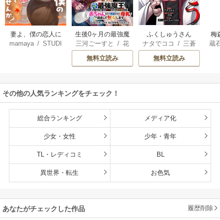
妻よ、僕の恋人に
生後0ヶ月の最強魔
ふくしゅうさん
梅
mamaya
/
STUDI
三河ごーすと
/
花
ナタでココ
/
三蒼
蔵
なってくれません
王 食べるだけ強
O ZOON
房雪
/
マップ
核
/
チームふくし
カ
か？
くなるチート能力
無料立読み
無料立読み
ゅうさん
持ち転生者だけど
赤ちゃんなので英
雄たちの母乳で成
その他の人気ランキングをチェック！
長して無双します
総合ランキング
メディア化
少女・女性
少年・青年
TL・レディコミ
BL
異世界・転生
お色気
履歴削除
あなたがチェックした作品