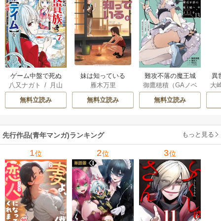
ゲーム中盤で死ぬ
妹は知っている
難攻不落の魔王城
異
八又ナガト
/
月山
雁木万里
御鷹穂積（GAノベ
大
悪役貴族に転生し
へようこそ～デバ
は
可也
ル／SBクリエイテ
Ａ
たので、外れスキ
フは不要と勇者パ
出
無料立読み
無料立読み
無料立読み
ィブ刊）
/
蚕堂j1
ル【テイム】を駆
ーティーを追い出
で
/
弓取葵
/
平石
使して最強を目指
された黒魔導士、
サ
六
/
ユウヒ
してみた
魔王軍の最高幹部
もっと見る
先行作品(青年マンガ)ランキング
に迎えられる～
1
2
3
位
位
位