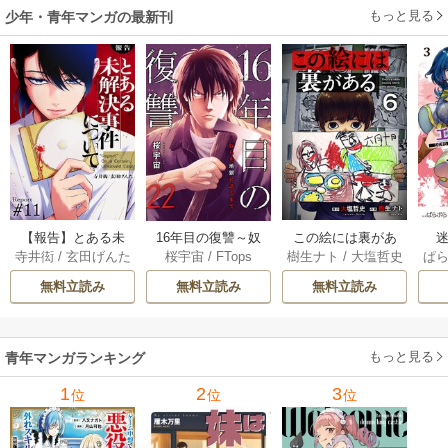
もっと見る
少年・青年マンガの最新刊
【報告】とある未
16年目の復讐～奴
この絵には裏があ
迷
寺井衒
/
玄田げんた
桜宇宙
/
FTops
樹生ナト
/
大塩哲史
ぱ
解決事件について 1
らを地獄に送るま
る 6巻
1巻
で 22巻
無料立読み
無料立読み
無料立読み
もっと見る
青年マンガランキング
1
2
3
位
位
位