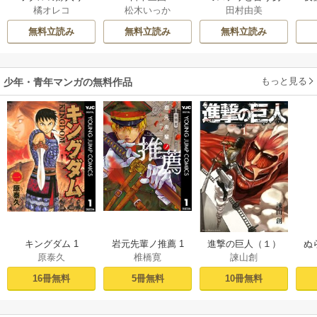
橘オレコ
松木いっか
田村由美
れ
は
無料立読み
無料立読み
無料立読み
もっと見る
少年・青年マンガの無料作品
キングダム 1
岩元先輩ノ推薦 1
進撃の巨人（１）
ぬ
原泰久
椎橋寛
諫山創
16冊無料
5冊無料
10冊無料