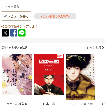
レビュー募集中！
レビューを書く
レビュー投稿で最大1000pt!
この作品をシェアしよう
もっと見る
広告で人気の作品!
無料
ホタルの嫁入り
日本三國
ミステリと言う勿
夜