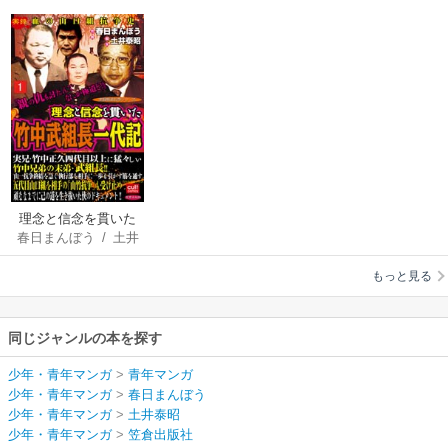
理念と信念を貫いた
春日まんぼう
/
土井
竹中武組長一代記
泰昭
もっと見る
同じジャンルの本を探す
少年・青年マンガ
>
青年マンガ
少年・青年マンガ
>
春日まんぼう
少年・青年マンガ
>
土井泰昭
少年・青年マンガ
>
笠倉出版社