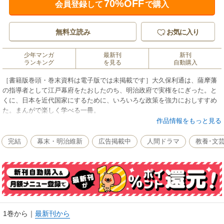
70%OFF
会員登録して
で購入
無料立読み
お気に入り
少年マンガ
最新刊
新刊
ランキング
を見る
自動購入
［書籍版巻頭・巻末資料は電子版では未掲載です］大久保利通は、薩摩藩
の指導者として江戸幕府をたおしたのち、明治政府で実権をにぎった。と
くに、日本を近代国家にするために、いろいろな政策を強力におしすすめ
た。まんがで楽しく学べる一冊。
作品情報をもっと見る
完結
幕末・明治維新
広告掲載中
人間ドラマ
教養･文
1巻から
｜
最新刊から