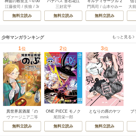
神血の救世主～0.00
ハナバス 苔石花江
ギルティサークル 2
信
江藤俊司
/
疾狼
/
3r
三好宏平
門馬司
/
山本やみー
大
000001％を引き当
のバスケ論 7巻
1巻
に
d Ie
/
Studio No.9
て最強へ～【電子
で
無料立読み
無料立読み
無料立読み
書籍特典付】 22巻
ギ
ャ
の
もっと見る
少年マンガランキング
れ
メ
1
2
3
位
位
位
ぁ
異世界居酒屋「の
ONE PIECE モノク
となりの席のヤツ
ブ
ヴァージニア二等
尾田栄一郎
mmk
ぶ」
ロ版
がそういう目で見
兵
/
蝉川夏哉
/
転
てくる
無料立読み
無料立読み
無料立読み