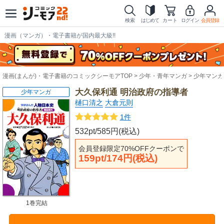
検索
はじめて
カート
ログイン
会員登録
漫画（マンガ）・電子書籍が国内最大級!!
漫画(まんが)・電子書籍のコミックシーモアTOP
少年・青年マンガ
少年マンガ
大久保利通 明治政府の指導者
少年マンガ
樋口清之
大倉元則
1件
532pt/585円(税込)
会員登録限定70%OFFクーポンで
159pt/174円(税込)
1巻完結