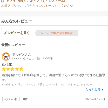
｢アプリで読む｣にはアプリをインストール!
本棚アプリを
こちら
からインストールしてください
みんなのレビュー
レビューを書く
レビュー投稿で最大1000pt!
最新のレビュー
アルビノ
さん
(－/－)
総レビュー数：2750件
近代化
鎖国を解いて江戸幕府を倒して、明治の近代化へすごい勢いで進めた指導
者。
今考えると世の中ひっくり返すようなすごいことしたんですねー。
あっという間に世の中を変えてしまった
もっとみる▼
0件
2026年3月25日
いいね