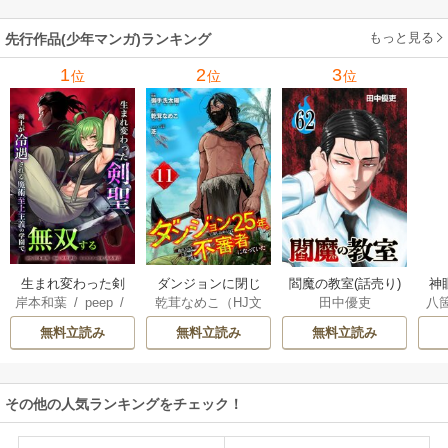
もっと見る
先行作品(少年マンガ)ランキング
1
2
3
位
位
位
生まれ変わった剣
ダンジョンに閉じ
神
閻魔の教室(話売り)
岸本和葉
/
peep
/
乾茸なめこ（HJ文
八
田中優吏
聖、剣士が冷遇さ
込められて25年。
染野静也
/
桑島黎
庫／ホビージャパ
れる魔術至上主義
救出されたときに
無料立読み
無料立読み
無料立読み
音
/
taskey STUDI
ン刊）
/
御手洗太
の学園で無双する
は立派な不審者に
O
陽
/
芝
なっていた【分冊
版】
その他の人気ランキングをチェック！