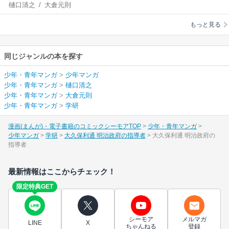
樋口清之
/
大倉元則
の指導者
もっと見る
同じジャンルの本を探す
少年・青年マンガ
>
少年マンガ
少年・青年マンガ
>
樋口清之
少年・青年マンガ
>
大倉元則
少年・青年マンガ
>
学研
漫画(まんが)・電子書籍のコミックシーモアTOP
少年・青年マンガ
少年マンガ
学研
大久保利通 明治政府の指導者
大久保利通 明治政府の
指導者
最新情報はここからチェック！
限定特典GET
シーモア
メルマガ
LINE
X
ちゃんねる
登録