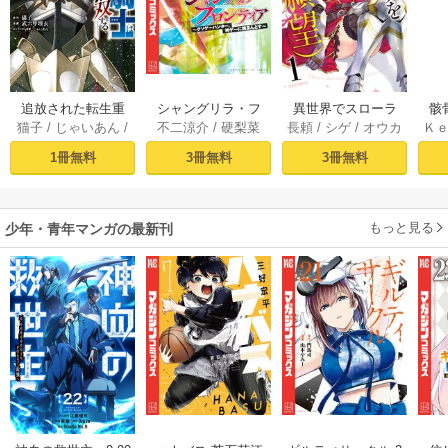
追放された転生重
シャングリラ・フ
異世界でスローラ
骸
猫子
/
じゃいあん
/
不二涼介
/
硬梨菜
長頼
/
シゲ
/
オウカ
Ｋ
騎士はゲーム知識
ロンティア（１）
イフを（願望） 1
異
武六甲理衣
で無双する（１）
～クソゲーハン
1冊無料
3冊無料
3冊無料
ター、神ゲーに挑
まんとす～
もっと見る
少年・青年マンガの最新刊