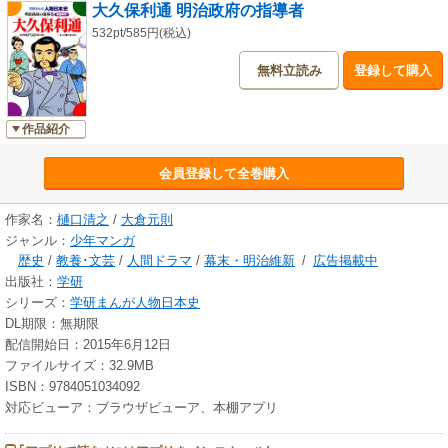
大久保利通 明治政府の指導者
532pt/585円(税込)
無料立読み
登録して購入
作品紹介
会員登録して全巻購入
作家名：
樋口清之
/
大倉元則
ジャンル：
少年マンガ
歴史
/
教養･文芸
/
人間ドラマ
/
幕末・明治維新
/
広告掲載中
出版社：
学研
シリーズ：
学研まんが人物日本史
DL期限：無期限
配信開始日：2015年6月12日
ファイルサイズ：32.9MB
ISBN：9784051034092
対応ビューア：ブラウザビューア、本棚アプリ