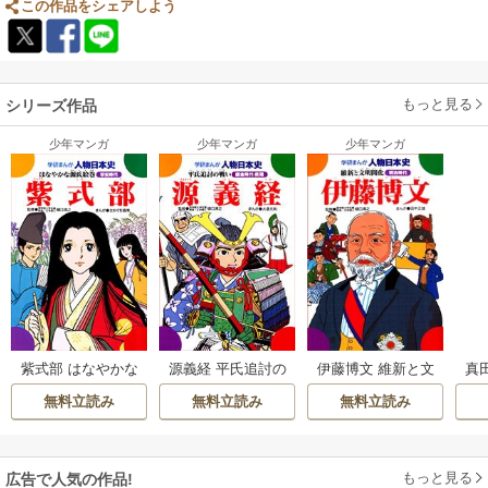
この作品をシェアしよう
もっと見る
シリーズ作品
少年マンガ
少年マンガ
少年マンガ
真
紫式部 はなやかな
源義経 平氏追討の
伊藤博文 維新と文
源氏絵巻
戦い
明開化
無料立読み
無料立読み
無料立読み
もっと見る
広告で人気の作品!