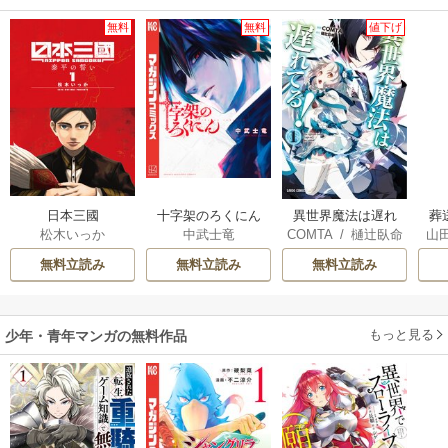
無料
無料
値下げ
日本三國
十字架のろくにん
葬
異世界魔法は遅れ
松木いっか
中武士竜
山
COMTA
/
樋辻臥命
てる！
無料立読み
無料立読み
無料立読み
もっと見る
少年・青年マンガの無料作品