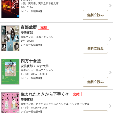
小説・実用書、実業之日本社文庫
1巻
612pt
レビュー投稿数0件
無料立読み
夜郎戯暦
安倍夜郎
青年マンガ、漫画アクション
1巻
800pt
レビュー投稿数0件
無料立読み
四万十食堂
安倍夜郎
/
左古文男
青年マンガ、漫画アクション
1～2巻
700pt～800pt
レビュー投稿数0件
無料立読み
生まれたときから下手くそ
安倍夜郎
青年マンガ、ビッグコミックススペシャル/ビッグオリジナル
1～2巻
780pt～800pt
レビュー投稿数0件