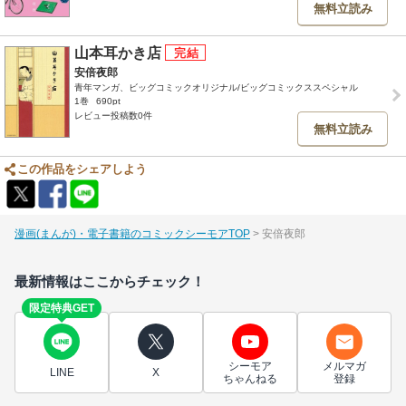
無料立読み
山本耳かき店
安倍夜郎
青年マンガ、ビッグコミックオリジナル/ビッグコミックススペシャル
1巻
690pt
レビュー投稿数0件
無料立読み
この作品をシェアしよう
漫画(まんが)・電子書籍のコミックシーモアTOP
安倍夜郎
最新情報はここからチェック！
限定特典GET
シーモア
メルマガ
LINE
X
ちゃんねる
登録