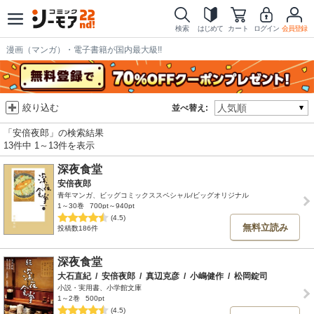
検索
はじめて
カート
ログイン
会員登録
漫画（マンガ）・電子書籍が国内最大級!!
絞り込む
並べ替え:
「安倍夜郎」の検索結果
13件中 1～13件を表示
深夜食堂
安倍夜郎
青年マンガ、ビッグコミックススペシャル/ビッグオリジナル
1～30巻
700pt～940pt
(4.5)
無料立読み
投稿数186件
深夜食堂
大石直紀
/
安倍夜郎
/
真辺克彦
/
小嶋健作
/
松岡錠司
小説・実用書、小学館文庫
1～2巻
500pt
(4.5)