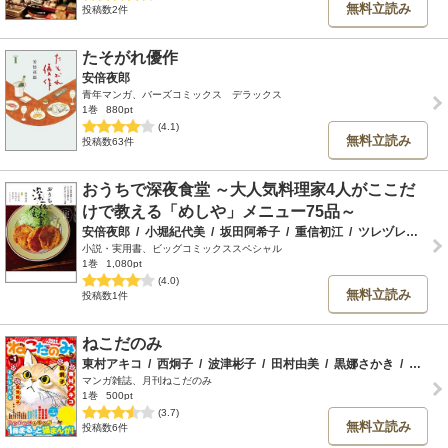
無料立読み
投稿数2件
たそがれ優作
安倍夜郎
青年マンガ、バーズコミックス デラックス
1巻
880pt
(4.1)
無料立読み
投稿数63件
おうちで深夜食堂 ～大人気料理家4人がここだ
けで教える「めしや」メニュー75品～
安倍夜郎
/
小堀紀代美
/
坂田阿希子
/
重信初江
/
ツレヅレハナコ
小説・実用書、ビッグコミックススペシャル
1巻
1,080pt
(4.0)
無料立読み
投稿数1件
ねこだのみ
東村アキコ
/
西炯子
/
波津彬子
/
田村由美
/
黒娜さかき
/
吉村明美
マンガ雑誌、月刊ねこだのみ
1巻
500pt
(3.7)
無料立読み
投稿数6件