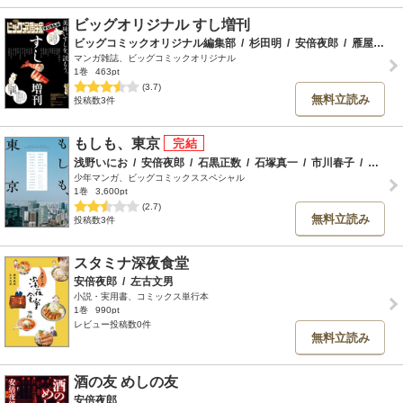
ビッグオリジナル すし増刊
ビッグコミックオリジナル編集部
/
杉田明
/
安倍夜郎
/
雁屋哲
/
マンガ雑誌、ビッグコミックオリジナル
1巻
463pt
(3.7)
無料立読み
投稿数3件
もしも、東京
浅野いにお
/
安倍夜郎
/
石黒正数
/
石塚真一
/
市川春子
/
岩本ナオ
少年マンガ、ビッグコミックススペシャル
1巻
3,600pt
(2.7)
無料立読み
投稿数3件
スタミナ深夜食堂
安倍夜郎
/
左古文男
小説・実用書、コミックス単行本
1巻
990pt
レビュー投稿数0件
無料立読み
酒の友 めしの友
安倍夜郎