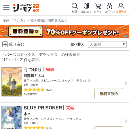
検索
はじめて
カート
ログイン
会員登録
漫画（マンガ）・電子書籍が国内最大級!!
絞り込む
並べ替え:
「バーズコミックス デラックス」の検索結果
21件中 1～21件を表示
うつゆり
阿部川キネコ
青年マンガ、スピカ/バーズコミックス デラックス
1巻
800pt
(5.0)
無料立読み
投稿数2件
BLUE PRISONER
木々
青年マンガ、バーズコミックス デラックス
1巻
680pt
(5.0)