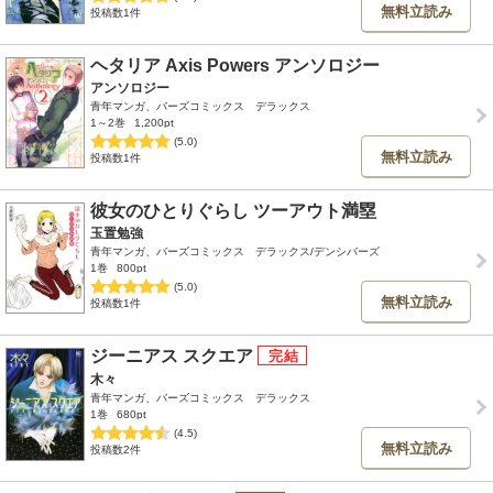
無料立読み
投稿数1件
ヘタリア Axis Powers アンソロジー
アンソロジー
青年マンガ、バーズコミックス デラックス
1～2巻
1,200pt
(5.0)
無料立読み
投稿数1件
彼女のひとりぐらし ツーアウト満塁
玉置勉強
青年マンガ、バーズコミックス デラックス/デンシバーズ
1巻
800pt
(5.0)
無料立読み
投稿数1件
ジーニアス スクエア
木々
青年マンガ、バーズコミックス デラックス
1巻
680pt
(4.5)
無料立読み
投稿数2件