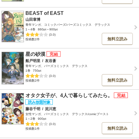
BEAST of EAST
山田章博
青年マンガ、コミックバーズ/バーズコミックス デラックス
1～4巻
860pt～900pt
(3.0)
無料立読み
投稿数2件
星の砂漠
船戸明里
/
友谷蒼
青年マンガ、バーズコミックス デラックス
1巻
750pt
(3.0)
無料立読み
投稿数2件
オタク女子が、4人で暮らしてみたら。
藤谷千明
/
泥川恵
女性マンガ、バーズコミックス デラックス/comicブースト
1～2巻
900pt
(3.0)
無料立読み
投稿数1件