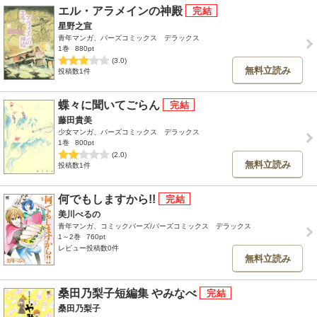
エル・アラメインの神殿
星野之宣
青年マンガ、バーズコミックス デラックス
1巻
880pt
(3.0)
無料立読み
投稿数1件
蝶々に聞いてごらん
藤田貴美
少女マンガ、バーズコミックス デラックス
1巻
800pt
(2.0)
無料立読み
投稿数1件
何でもしますから!!
美川べるの
青年マンガ、コミックバーズ/バーズコミックス デラックス
1～2巻
760pt
レビュー投稿数0件
無料立読み
桑田乃梨子短編集 やみなべ
桑田乃梨子