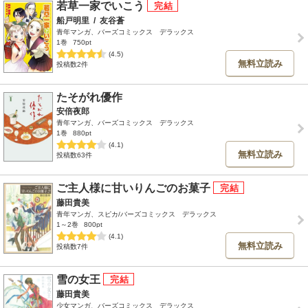
若草一家でいこう
船戸明里
/
友谷蒼
青年マンガ、バーズコミックス デラックス
1巻
750pt
(4.5)
無料立読み
投稿数2件
たそがれ優作
安倍夜郎
青年マンガ、バーズコミックス デラックス
1巻
880pt
(4.1)
無料立読み
投稿数63件
ご主人様に甘いりんごのお菓子
藤田貴美
青年マンガ、スピカ/バーズコミックス デラックス
1～2巻
800pt
(4.1)
無料立読み
投稿数7件
雪の女王
藤田貴美
少女マンガ、バーズコミックス デラックス