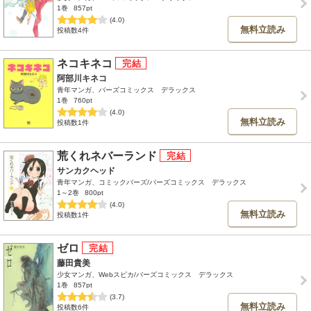
1巻
857pt
(4.0)
無料立読み
投稿数4件
ネコキネコ
阿部川キネコ
青年マンガ、バーズコミックス デラックス
1巻
760pt
(4.0)
無料立読み
投稿数1件
荒くれネバーランド
サンカクヘッド
青年マンガ、コミックバーズ/バーズコミックス デラックス
1～2巻
800pt
(4.0)
無料立読み
投稿数1件
ゼロ
藤田貴美
少女マンガ、Webスピカ/バーズコミックス デラックス
1巻
857pt
(3.7)
無料立読み
投稿数6件