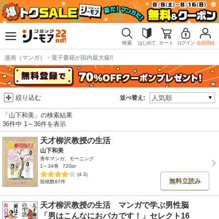
検索
はじめて
カート
ログイン
会員登録
漫画（マンガ）・電子書籍が国内最大級!!
絞り込む
並べ替え:
「山下和美」の検索結果
36件中 1～36件を表示
天才柳沢教授の生活
山下和美
青年マンガ、モーニング
1～34巻
720pt
(4.3)
無料立読み
投稿数87件
天才柳沢教授の生活 マンガで学ぶ男性脳
「男はこんなにおバカです！」セレクト16