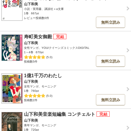
山下和美
小説・実用書、講談社＋α文庫
1巻
667pt
レビュー投稿数0件
無料立読み
寿町美女御殿
山下和美
女性マンガ、YOU/クイーンズコミックスDIGITAL
1～4巻
670pt
(5.0)
無料立読み
投稿数5件
1億1千万のわたし
山下和美
女性マンガ、モーニング
1巻
760pt
(5.0)
無料立読み
投稿数2件
山下和美音楽短編集 コンチェルト
山下和美
青年マンガ、モーニング
1巻
720pt