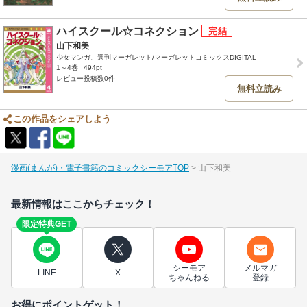
ハイスクール☆コネクション
山下和美
少女マンガ、週刊マーガレット/マーガレットコミックスDIGITAL
1～4巻
494pt
レビュー投稿数0件
無料立読み
この作品をシェアしよう
漫画(まんが)・電子書籍のコミックシーモアTOP
山下和美
最新情報はここからチェック！
限定特典GET
シーモア
メルマガ
LINE
X
ちゃんねる
登録
お得にポイントゲット！