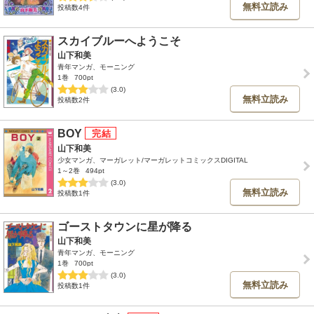
無料立読み
投稿数4件
スカイブルーへようこそ
山下和美
青年マンガ、モーニング
1巻
700pt
(3.0)
無料立読み
投稿数2件
BOY
山下和美
少女マンガ、マーガレット/マーガレットコミックスDIGITAL
1～2巻
494pt
(3.0)
無料立読み
投稿数1件
ゴーストタウンに星が降る
山下和美
青年マンガ、モーニング
1巻
700pt
(3.0)
無料立読み
投稿数1件