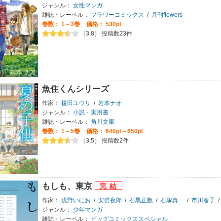
ジャンル：
女性マンガ
雑誌・レーベル：
フラワーコミックス
/
月刊flowers
巻数：
1～3巻
価格： 530pt
（3.8） 投稿数23件
魚住くんシリーズ
作家：
榎田ユウリ
/
岩本ナオ
ジャンル：
小説・実用書
雑誌・レーベル：
角川文庫
巻数：
1～5巻
価格： 640pt～650pt
（3.5） 投稿数2件
もしも、東京
作家：
浅野いにお
/
安倍夜郎
/
石黒正数
/
石塚真一
/
市川春子
/
ジャンル：
少年マンガ
雑誌・レーベル：
ビッグコミックススペシャル