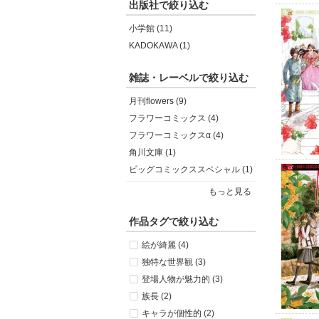
出版社で絞り込む
小学館 (11)
KADOKAWA (1)
雑誌・レーベルで絞り込む
月刊flowers (9)
フラワーコミックス (4)
フラワーコミックスα (4)
角川文庫 (1)
ビッグコミックススペシャル (1)
もっと見る
作品タグで絞り込む
絵が綺麗 (4)
独特な世界観 (3)
登場人物が魅力的 (3)
族長 (2)
キャラが個性的 (2)