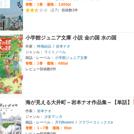
巻数：
1巻
価格： 3,600pt
（2.7） 投稿数3件
小学館ジュニア文庫 小説 金の国 水の国
作家：
時海結以
/
岩本ナオ
ジャンル：
ライトノベル
雑誌・レーベル：
小学館ジュニア文庫
巻数：
1巻
価格： 680pt
レビュー投稿数0件
海が見える大井町～岩本ナオ作品集～【単話】
作家：
岩本ナオ
ジャンル：
少女マンガ
雑誌・レーベル：
月刊flowers
/
フラワーコミックスα
巻数：
1～7巻
価格： 90pt
レビュー投稿数0件