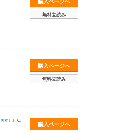
購入ページへ
無料立読み
購入ページへ
無料立読み
岩本ナオ
/
太田垣康男
/
大童澄瞳
/
奥浩哉
/
小畑友紀
/
角田光代
/
黒田硫黄
/
購入ページへ