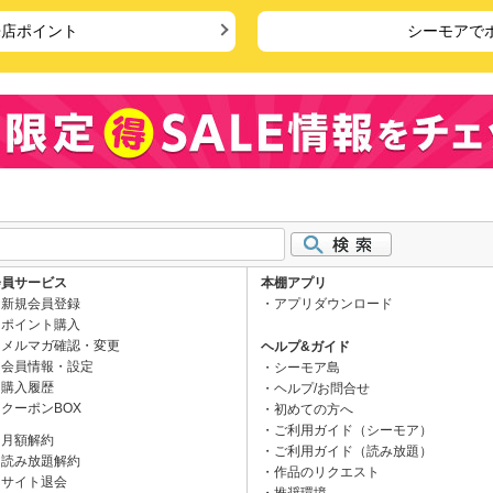
来店ポイント
シーモアで
会員サービス
本棚アプリ
新規会員登録
アプリダウンロード
ポイント購入
メルマガ確認・変更
ヘルプ&ガイド
会員情報・設定
シーモア島
購入履歴
ヘルプ/お問合せ
クーポンBOX
初めての方へ
ご利用ガイド（シーモア）
月額解約
ご利用ガイド（読み放題）
読み放題解約
作品のリクエスト
サイト退会
推奨環境