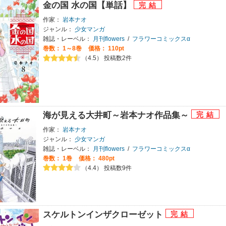
金の国 水の国【単話】
作家：
岩本ナオ
ジャンル：
少女マンガ
雑誌・レーベル：
月刊flowers
/
フラワーコミックスα
巻数：
1～8巻
価格： 110pt
（4.5） 投稿数2件
海が見える大井町～岩本ナオ作品集～
作家：
岩本ナオ
ジャンル：
少女マンガ
雑誌・レーベル：
月刊flowers
/
フラワーコミックスα
巻数：
1巻
価格： 480pt
（4.4） 投稿数9件
スケルトンインザクローゼット