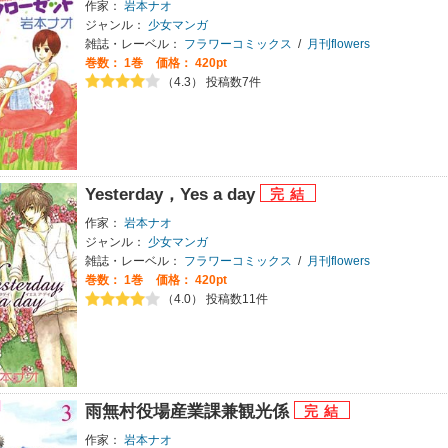
作家：
岩本ナオ
ジャンル：
少女マンガ
雑誌・レーベル：
フラワーコミックス
/
月刊flowers
巻数：
1巻
価格： 420pt
（4.3） 投稿数7件
Yesterday，Yes a day
作家：
岩本ナオ
ジャンル：
少女マンガ
雑誌・レーベル：
フラワーコミックス
/
月刊flowers
巻数：
1巻
価格： 420pt
（4.0） 投稿数11件
雨無村役場産業課兼観光係
作家：
岩本ナオ