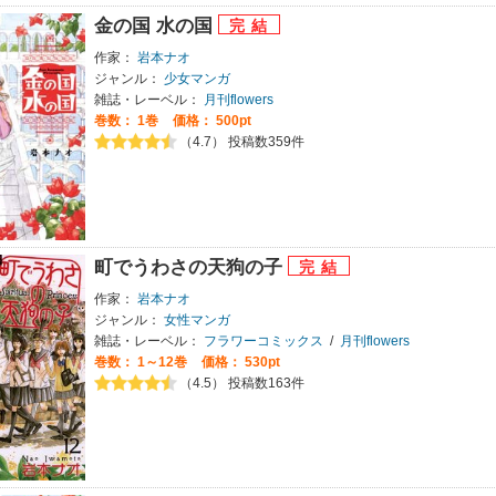
金の国 水の国
作家：
岩本ナオ
ジャンル：
少女マンガ
雑誌・レーベル：
月刊flowers
巻数：
1巻
価格： 500pt
（4.7） 投稿数359件
町でうわさの天狗の子
作家：
岩本ナオ
ジャンル：
女性マンガ
雑誌・レーベル：
フラワーコミックス
/
月刊flowers
巻数：
1～12巻
価格： 530pt
（4.5） 投稿数163件