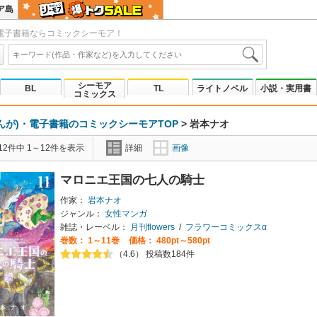
ア島
電子書籍ならコミックシーモア！
シーモア
BL
TL
ライトノベル
小説・実用書
コミックス
んが)・電子書籍のコミックシーモアTOP
>
岩本ナオ
2件中 1～12件を表示
詳細
画像
マロニエ王国の七人の騎士
作家：
岩本ナオ
ジャンル：
女性マンガ
雑誌・レーベル：
月刊flowers
/
フラワーコミックスα
巻数：
1～11巻
価格： 480pt～580pt
（4.6） 投稿数184件