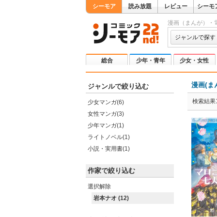
シーモア
読み放題
レビュー
シーモ
漫画（まんが）・
ジャンルで探す
総合
少年・青年
少女・女性
漫画(ま
ジャンルで絞り込む
検索結果1
少女マンガ(6)
女性マンガ(3)
少年マンガ(1)
ライトノベル(1)
小説・実用書(1)
作家で絞り込む
選択解除
岩本ナオ (12)