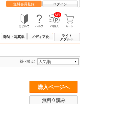
無料会員登録
ログイン
UP!
はじめて
ヘルプ
PT購入
カート
ライト
雑誌・写真集
メディア化
アダルト
並べ替え:
購入ページへ
無料立読み