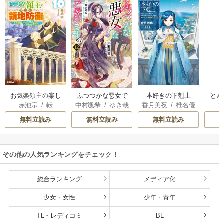
お気楽領主の楽し
本好きの下剋上
と
ふつつかな悪女で
赤池宗
/
転
香月美夜
/
椎名優
中村颯希
/
ゆき哉
い領地防衛
はございますが
無料立読み
無料立読み
無料立読み
その他の人気ランキングをチェック！
総合ランキング
メディア化
少女・女性
少年・青年
TL・レディコミ
BL