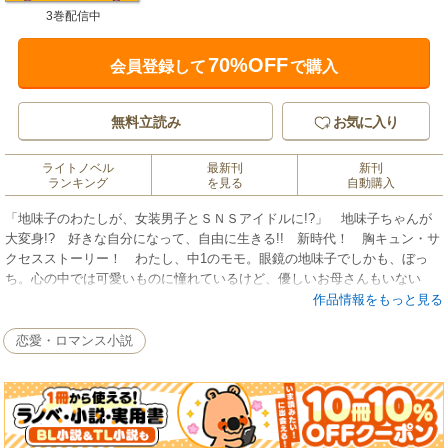
3巻配信中
70%OFF
会員登録して
で購入
無料立読み
お気に入り
ライトノベル
最新刊
新刊
ランキング
を見る
自動購入
「地味子のわたしが、女装男子とＳＮＳアイドルに!?」 地味子ちゃんが
大変身!? 好きな自分になって、自由に生きる!! 新時代！ 胸キュン・サ
クセスストーリー！ わたし、中1のモモ。眼鏡の地味子でしかも、ぼっ
ち。心の中では可愛いものに憧れているけど、優しいお母さんもいない
し、縁がないまま成長。好きなことは実はダンス。そんな時、ある出会い
作品情報をもっと見る
があって、わたしの人生180度変わっちゃったの!!! ある日、不良から助け
てくれた超美少女。スカートがハラリとめくれると、そこにはトランクス
恋愛・ロマンス小説
が!? 実はオトコで、しかも学園のプリンスのハルトくんで!??