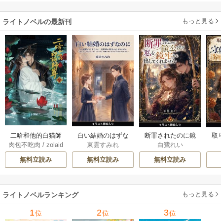
もっと見る
ライトノベルの最新刊
白い結婚のはずな
二哈和他的白猫師
断罪されたのに鏡
取
東雲すみれ
肉包不吃肉
/
zolaid
白鷺れい
のに、旦那様の指
尊 5-6巻
公さまが私を鏡牢
女
a
/
石原理夏
先が止まりません
から出してくれま
科
無料立読み
無料立読み
無料立読み
（挿絵版） 1巻
せん（挿絵版） 1巻
軍
た
ます
もっと見る
ライトノベルランキング
1
2
3
位
位
位