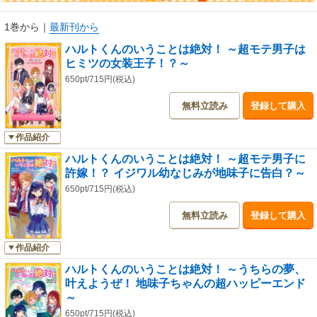
1巻から
｜
最新刊から
ハルトくんのいうことは絶対！ ～超モテ男子は
ヒミツの女装王子！？～
650pt/715円(税込)
無料立読み
登録して購入
作品紹介
ハルトくんのいうことは絶対！ ～超モテ男子に
許嫁！？ イジワル幼なじみが地味子に告白？～
650pt/715円(税込)
無料立読み
登録して購入
作品紹介
ハルトくんのいうことは絶対！ ～うちらの夢、
叶えようぜ！ 地味子ちゃんの超ハッピーエンド
～
650pt/715円(税込)