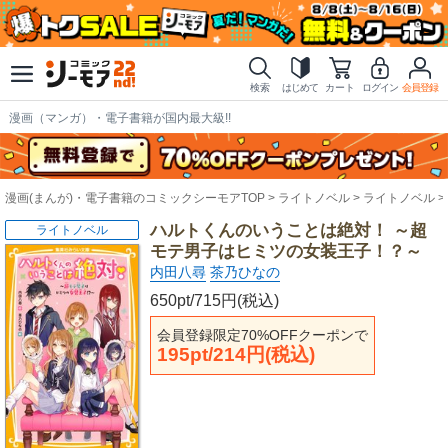
検索
はじめて
カート
ログイン
会員登録
漫画（マンガ）・電子書籍が国内最大級!!
漫画(まんが)・電子書籍のコミックシーモアTOP
ライトノベル
ライトノベル
ハルトくんのいうことは絶対！ ～超
ライトノベル
モテ男子はヒミツの女装王子！？～
内田八尋
茶乃ひなの
650pt/715円(税込)
会員登録限定70%OFFクーポンで
195pt/214円(税込)