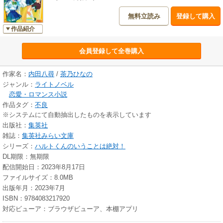
無料立読み
登録して購入
作品紹介
会員登録して全巻購入
作家名：
内田八尋
/
茶乃ひなの
ジャンル：
ライトノベル
恋愛・ロマンス小説
作品タグ：
不良
※システムにて自動抽出したものを表示しています
出版社：
集英社
雑誌：
集英社みらい文庫
シリーズ：
ハルトくんのいうことは絶対！
DL期限：無期限
配信開始日：2023年8月17日
ファイルサイズ：8.0MB
出版年月：2023年7月
ISBN：9784083217920
対応ビューア：ブラウザビューア、本棚アプリ