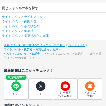
同じジャンルの本を探す
ライトノベル
>
ライトノベル
ライトノベル
>
内田八尋
ライトノベル
>
茶乃ひなの
ライトノベル
>
集英社
ライトノベル
>
集英社みらい文庫
漫画(まんが)・電子書籍のコミックシーモアTOP
ライトノベル
ライトノベル
集英社
集英社みらい文庫
ハルトくんのいうことは絶対！
ハルトくんのいうことは絶対！ ～超モテ男
子はヒミツの女装王子！？～
最新情報はここからチェック！
限定特典GET
シーモア
メルマガ
LINE
X
ちゃんねる
登録
お得にポイントゲット！