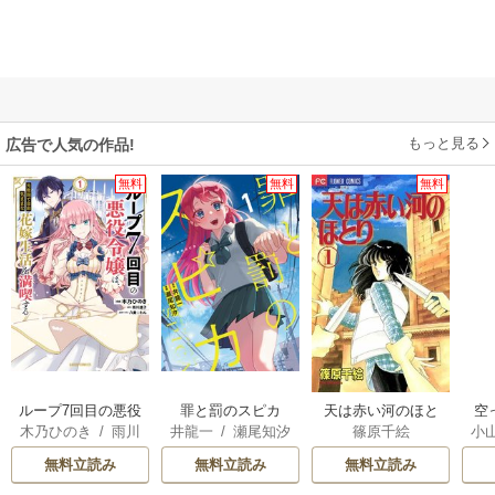
もっと見る
広告で人気の作品!
無料
無料
無料
ループ7回目の悪役
罪と罰のスピカ
天は赤い河のほと
空
木乃ひのき
/
雨川
井龍一
/
瀬尾知汐
篠原千絵
小
令嬢は、元敵国で
り
透子
/
八美☆わん
自由気ままな花嫁
が
無料立読み
無料立読み
無料立読み
生活を満喫する
陛