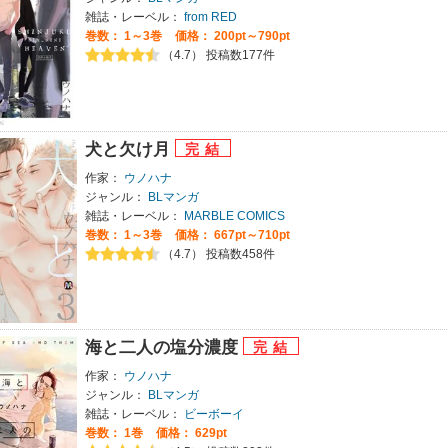
雑誌・レーベル：
from RED
巻数：
1～3巻
価格： 200pt～790pt
（4.7） 投稿数177件
犬と欠け月
作家：
ウノハナ
ジャンル：
BLマンガ
雑誌・レーベル：
MARBLE COMICS
巻数：
1～3巻
価格： 667pt～710pt
（4.7） 投稿数458件
海と二人の塩分濃度
作家：
ウノハナ
ジャンル：
BLマンガ
雑誌・レーベル：
ビーボーイ
巻数：
1巻
価格： 629pt