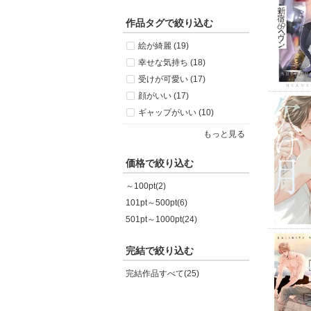
作品タグで絞り込む
絵が綺麗 (19)
幸せな気持ち (18)
受けが可愛い (17)
顔がいい (17)
ギャップがいい (10)
もっと見る
価格で絞り込む
～100pt(2)
101pt～500pt(6)
501pt～1000pt(24)
完結で絞り込む
完結作品すべて(25)