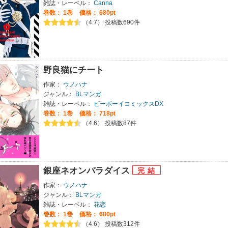
雑誌・レーベル：
Canna
巻数：
1巻
価格： 680pt
（4.7） 投稿数690件
野良猫にチート
作家：
ウノハナ
ジャンル：
BLマンガ
雑誌・レーベル：
ビーボーイコミックスDX
巻数：
1巻
価格： 718pt
（4.6） 投稿数87件
銀座ネオンパラダイス
作家：
ウノハナ
ジャンル：
BLマンガ
雑誌・レーベル：
花恋
巻数：
1巻
価格： 680pt
（4.6） 投稿数312件