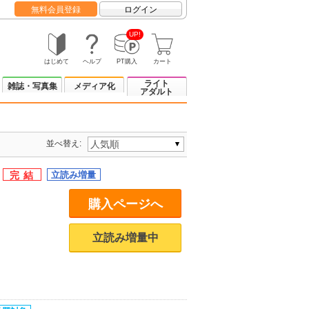
無料会員登録
ログイン
UP!
はじめて
ヘルプ
PT購入
カート
ライト
雑誌・写真集
メディア化
アダルト
並べ替え:
】
購入ページへ
立読み増量中