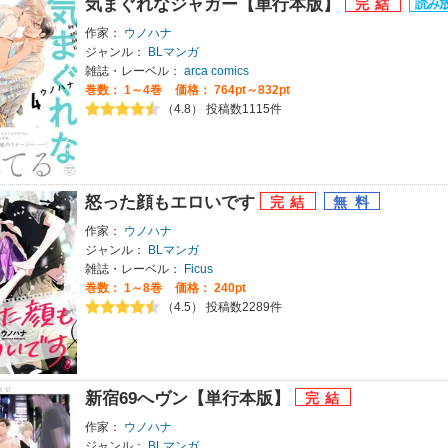
気まぐれなジャガー【単行本版】
作家：
ウノハナ
ジャンル：
BLマンガ
雑誌・レーベル：
arca comics
巻数：
1～4巻
価格： 764pt～832pt
（4.8） 投稿数1115件
怒った顔もエロいです
作家：
ウノハナ
ジャンル：
BLマンガ
雑誌・レーベル：
Ficus
巻数：
1～8巻
価格： 240pt
（4.5） 投稿数2289件
新宿69へヴン【単行本版】
作家：
ウノハナ
ジャンル：
BLマンガ