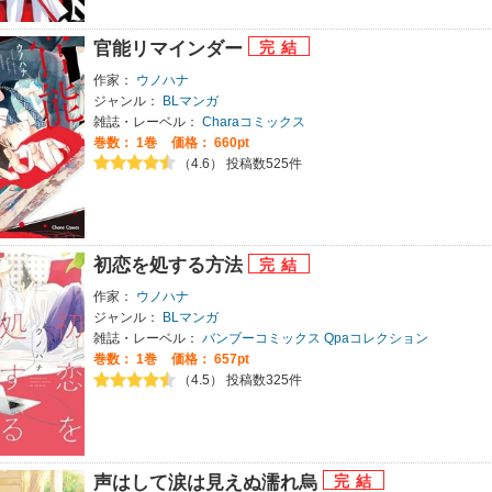
官能リマインダー
作家：
ウノハナ
ジャンル：
BLマンガ
雑誌・レーベル：
Charaコミックス
巻数：
1巻
価格： 660pt
（4.6） 投稿数525件
初恋を処する方法
作家：
ウノハナ
ジャンル：
BLマンガ
雑誌・レーベル：
バンブーコミックス Qpaコレクション
巻数：
1巻
価格： 657pt
（4.5） 投稿数325件
声はして涙は見えぬ濡れ烏