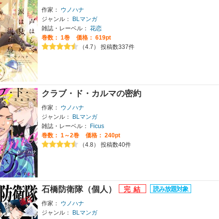
作家：
ウノハナ
ジャンル：
BLマンガ
雑誌・レーベル：
花恋
巻数：
1巻
価格： 619pt
（4.7） 投稿数337件
クラブ・ド・カルマの密約
作家：
ウノハナ
ジャンル：
BLマンガ
雑誌・レーベル：
Ficus
巻数：
1～2巻
価格： 240pt
（4.8） 投稿数40件
石橋防衛隊（個人）
作家：
ウノハナ
ジャンル：
BLマンガ