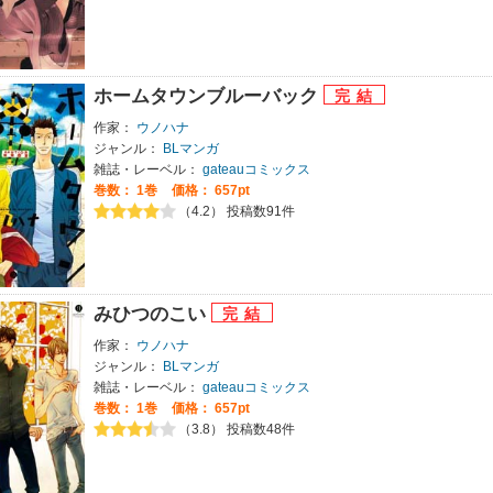
ホームタウンブルーバック
作家：
ウノハナ
ジャンル：
BLマンガ
雑誌・レーベル：
gateauコミックス
巻数：
1巻
価格： 657pt
（4.2） 投稿数91件
みひつのこい
作家：
ウノハナ
ジャンル：
BLマンガ
雑誌・レーベル：
gateauコミックス
巻数：
1巻
価格： 657pt
（3.8） 投稿数48件