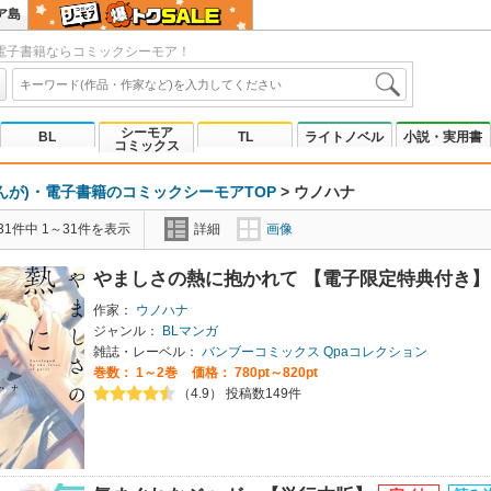
ア島
電子書籍ならコミックシーモア！
シーモア
BL
TL
ライトノベル
小説・実用書
コミックス
んが)・電子書籍のコミックシーモアTOP
>
ウノハナ
1件中 1～31件を表示
詳細
画像
やましさの熱に抱かれて 【電子限定特典付き
作家：
ウノハナ
ジャンル：
BLマンガ
雑誌・レーベル：
バンブーコミックス Qpaコレクション
巻数：
1～2巻
価格： 780pt～820pt
（4.9） 投稿数149件