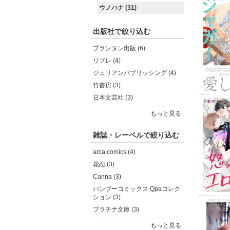
ウノハナ (31)
出版社で絞り込む
プランタン出版 (6)
リブレ (4)
ジュリアンパブリッシング (4)
竹書房 (3)
日本文芸社 (3)
もっと見る
雑誌・レーベルで絞り込む
arca comics (4)
花恋 (3)
Canna (3)
バンブーコミックス Qpaコレク
ション (3)
プラチナ文庫 (3)
もっと見る