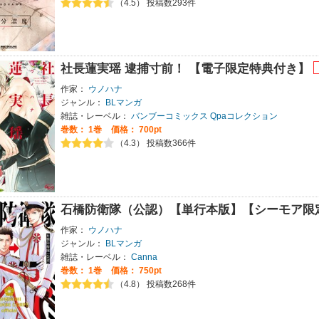
（4.5） 投稿数293件
社長蓮実瑶 逮捕寸前！ 【電子限定特典付き】
作家：
ウノハナ
ジャンル：
BLマンガ
雑誌・レーベル：
バンブーコミックス Qpaコレクション
巻数：
1巻
価格： 700pt
（4.3） 投稿数366件
石橋防衛隊（公認）【単行本版】【シーモア限
作家：
ウノハナ
ジャンル：
BLマンガ
雑誌・レーベル：
Canna
巻数：
1巻
価格： 750pt
（4.8） 投稿数268件