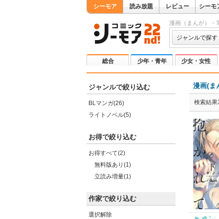
シーモア
読み放題
レビュー
シーモ
漫画（まんが）・
ジャンルで探す
総合
少年・青年
少女・女性
漫画(ま
ジャンルで絞り込む
検索結果3
BLマンガ(26)
ライトノベル(5)
お得で絞り込む
お得すべて(2)
無料版あり(1)
立読み増量(1)
作家で絞り込む
選択解除