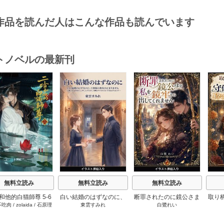
作品を読んだ人はこんな作品も読んでいます
トノベルの最新刊
s
無料立読み
無料立読み
無料立読み
和他的白猫師尊 5-6
白い結婚のはずなのに、
断罪されたのに鏡公さま
取り
不吃肉
/
zolaida
/
石原理
東雲すみれ
白鷺れい
巻
旦那様の指先が止まりま
が私を鏡牢から出してく
元・
夏
せん（挿絵版） 1巻
れません（挿絵版） 1巻
守備
手足