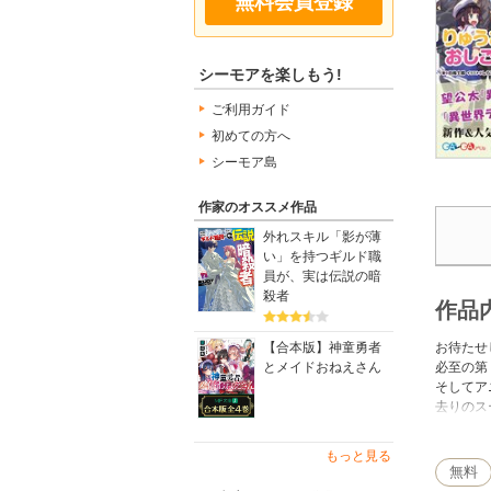
無料会員登録
シーモアを楽しもう!
ご利用ガイド
初めての方へ
シーモア島
作家のオススメ作品
外れスキル「影が薄
い」を持つギルド職
員が、実は伝説の暗
殺者
作品
お待たせ
【合本版】神童勇者
必至の第
とメイドおねえさん
そしてア
去りのス
今月も新
もっと見る
果』や、
無料
登場です