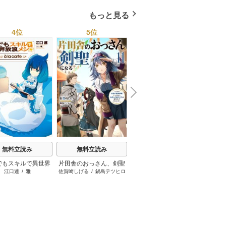
絵版） 1巻
冷却の作法は最初から見
もっと見る
抜いていた」と迎えに来
てくださいました（挿絵
4位
5位
6位
版） 1巻
N
x
e
t
無料立読み
無料立読み
無料立読み
でもスキルで異世界
片田舎のおっさん、剣聖
無職転生 ～異世界行った
さよな
江口連
/
雅
佐賀崎しげる
/
鍋島テツヒロ
理不尽な孫の手
/
シロタカ
放浪メシ
になる ～ただの田舎の
ら本気だす～
旦那様
剣術師範だったのに、大
役立た
成した弟子たちが俺を放
ってくれない件～