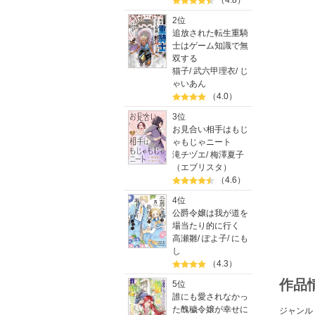
（4.8）
2位
追放された転生重騎
士はゲーム知識で無
双する
猫子
/
武六甲理衣
/
じ
ゃいあん
（4.0）
3位
お見合い相手はもじ
ゃもじゃニート
滝チヅエ
/
梅澤夏子
（エブリスタ）
（4.6）
4位
公爵令嬢は我が道を
場当たり的に行く
高瀬雛
/
ぽよ子
/
にも
し
（4.3）
作品
5位
誰にも愛されなかっ
た醜穢令嬢が幸せに
ジャンル