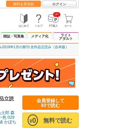
無料会員登録
ログイン
UP!
はじめて
ヘルプ
PT購入
カート
ライト
雑誌・写真集
メディア化
アダルト
ル2018年1月の新刊 全作品立読み（合本版）
作品立読
会員登録して
¥0で読む
鳥士郎
森
一色
029
0
無料で読む
¥
緒
かぼち