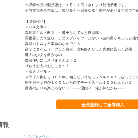
※収録作品の製品版は、１月１７日（水）より配信予定です。
※当立読み合本版は、製品版と一部異なる可能性がありますので予
【収録作品】
＜ＧＡ文庫＞
異世界ギルド飯２ ～魔王とおでんと自衛隊～
異世界テニス無双 テニスプレイヤーとかいう謎の男がちょっと強
異能バトルは日常系のなかで１３
高２にタイムリープした俺が、当時好きだった先生に告った結果
魔人の少女を救うもの
魔法使いにはさせませんよ！２
りゅうおうのおしごと！７
＜ＧＡノベル＞
スライム倒して３００年、知らないうちにレベルＭＡＸになってま
転生担当女神が１００人いたのでチートスキル１００個貰えた２
勇者のふりも楽じゃない３ ――理由？ 俺が神だから――
会員登録して全巻購入
情報
：
ライトノベル