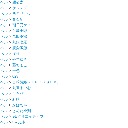
ノベル
>
望公太
ノベル
>
ケンノジ
ノベル
>
西乃リョウ
ノベル
>
白石新
ノベル
>
朝日乃ケイ
ノベル
>
白鳥士郎
ノベル
>
森田季節
ノベル
>
九頭七尾
ノベル
>
疲労困憊
ノベル
>
夕薙
ノベル
>
やすゆき
ノベル
>
藤ちょこ
ノベル
>
一色
ノベル
>
029
ノベル
>
宮崎詩織（ＴＲＩＧＧＥＲ）
ノベル
>
九童まいむ
ノベル
>
しらび
ノベル
>
紅緒
ノベル
>
かぼちゃ
ノベル
>
さめだ小判
ノベル
>
SBクリエイティブ
ノベル
>
GA文庫