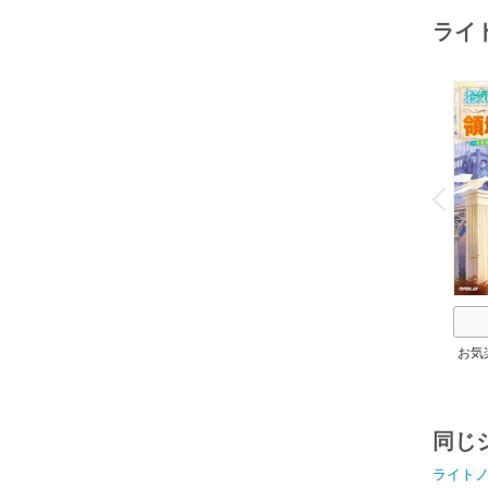
ライ
o
v
P
r
e
i
u
お気
同じ
ライト