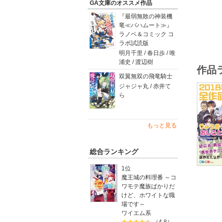
GA文庫のオススメ作品
寒い冬は
『最弱無敗の神装機
竜≪バハムート≫』
※収録作
ラノベ＆コミック コ
※当立読
ラボ試読版
明月千里 / 春日歩 / 唯
【収録作
浦史 / 渡辺樹
作品
＜ＧＡ文
双翼無双の飛竜騎士
異世界ギ
ジャジャ丸 / 赤井て
異世界テ
ら
異能バト
高２にタ
魔人の少
魔法使い
もっと見る
りゅうお
＜ＧＡノ
スライム
総合ランキング
転生担当
勇者のふ
1位
魔王城の料理番 ～コ
ワモテ魔族ばかりだ
けど、ホワイトな職
場です～
ワイエム系