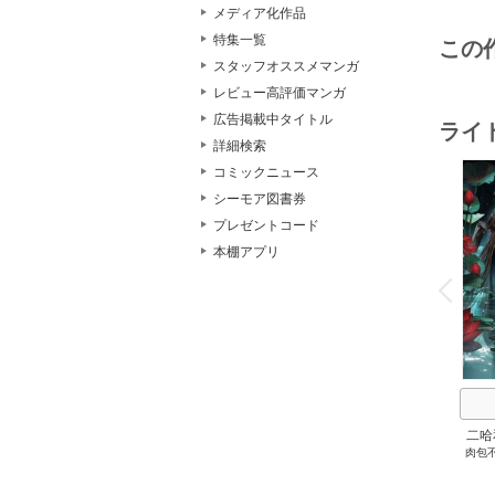
メディア化作品
特集一覧
この
スタッフオススメマンガ
レビュー高評価マンガ
広告掲載中タイトル
ライ
詳細検索
コミックニュース
シーモア図書券
プレゼントコード
本棚アプリ
o
v
P
r
e
i
u
二哈
肉包