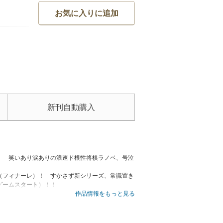
お気に入りに追加
新刊自動購入
！ 笑いあり涙ありの浪速ド根性将棋ラノベ、号泣
（フィナーレ）！ すかさず新シリーズ、常識置き
ゲームスタート）！！
作品情報をもっと見る
ムリープした俺が、当時好きだった先生に告った結
 Fate』がスタート！ ほかにも人気作新刊が続々