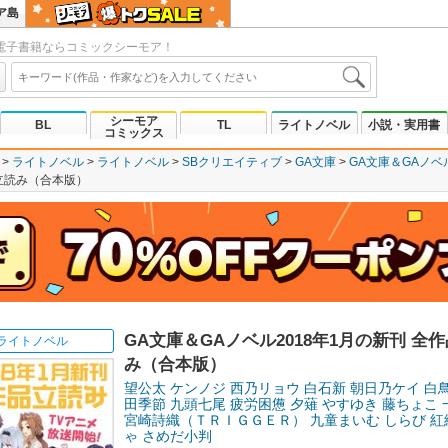
ア島
電子書籍ならコミックシーモア！
シーモア
BL
TL
ライトノベル
小説・実用書
コミックス
ライトノベル
ライトノベル
SBクリエイティブ
GA文庫
GA文庫＆GAノベ
品立読み（合本版）
GA文庫＆GAノベル2018年1月の新刊 全
ライトノベル
み（合本版）
望公太
ケンノジ
西乃リョウ
白石新
朝日乃ケイ
白
田季節
九頭七尾
疲労困憊
夕薙
やすゆき
藤ちょこ
宮崎詩織（ＴＲＩＧＧＥＲ）
九童まいむ
しらび
紅
ゃ
さめだ小判