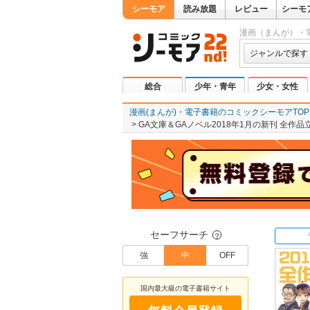
シーモア
読み放題
レビュー
シーモ
漫画（まんが）・
ジャンルで探す
総合
少年・青年
少女・女性
漫画(まんが)・電子書籍のコミックシーモアTOP
GA文庫＆GAノベル2018年1月の新刊 全作
セーフサーチ
？
強
中
OFF
国内最大級の電子書籍サイト