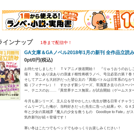
こたつでもベッドでもゆっくりお楽しみください！
品の製品版は、１月１７日（水）より配信予定です。
み合本版は、製品版と一部異なる可能性がありますので予めご了承ください。
品】
ラインナップ
庫＞
1巻まで配信中！
ルド飯２ ～魔王とおでんと自衛隊～
GA文庫＆GAノベル2018年1月の新刊 全作品立読
ニス無双 テニスプレイヤーとかいう謎の男がちょっと強すぎるんですけど！
ルは日常系のなかで１３
0pt/0円(税込)
イムリープした俺が、当時好きだった先生に告った結果
女を救うもの
お待たせしました！ ＴＶアニメ放送開始！ 『りゅうおうのおし
にはさせませんよ！２
場！ 笑いあり涙ありの浪速ド根性将棋ラノベ、号泣必至の第７巻
うのおしごと！７
そしてアニメも大好評だった望公太の『異能バトルは日常系のなか
ベル＞
焔（フィナーレ）！ すかさず新シリーズ、常識置き去りのスーパ
倒して３００年、知らないうちにレベルＭＡＸになってました５
ー、テニスのお……『異世界テニス無双』が試合開始（ゲームスタ
女神が１００人いたのでチートスキル１００個貰えた２
りも楽じゃない３ ――理由？ 俺が神だから――
今月も新シリーズ、主人公を甘やかしたい先生が贈る日常イチャラ
イムリープした俺が、当時好きだった先生に告った結果』や、ＧＡ
年と少女の英雄譚『魔人の少女を救うもの Goodbye to Fate』
気作新刊が続々登場です！
寒い冬はこたつでもベッドでもゆっくりお楽しみください！