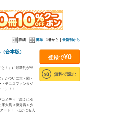
詳細
簡単
1巻から｜
最新刊から
み（合本版）
¥0
登録で
ごと！』に最新刊が登
！
0
無料で読む
¥
で』がついに大・団・
ー・テニスファンタジ
ート）！！
ブコメディ『高２にタ
文庫大賞＜優秀賞＞少
がスタート！ ほかにも人