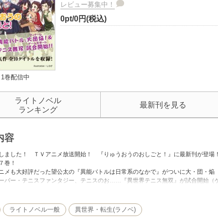
レビュー募集中！
0pt/0円(税込)
1巻配信中
ライトノベル
最新刊を見る
ランキング
内容
しました！ ＴＶアニメ放送開始！ 『りゅうおうのおしごと！』に最新刊が登場
７巻！
ニメも大好評だった望公太の『異能バトルは日常系のなかで』がついに大・団・焔
ーパー・テニスファンタジー、テニスのお……『異世界テニス無双』が試合開始（
シリーズ、主人公を甘やかしたい先生が贈る日常イチャラブコメディ『高２にタイ
ＧＡ文庫大賞＜優秀賞＞少年と少女の英雄譚『魔人の少女を救うもの Goodbye to
ライトノベル一般
異世界・転生(ラノベ)
！