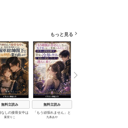
もっと見る
N
x
e
t
無料立読み
無料立読み
無料立読み
柄なしの接骨女中は
「もう頑張れません」と
断罪されたのに王太子殿
異世
葉室りこ
九条あや
七宮すずか
整形外科医ですが、
告げて処方箋を返した薬
下が婚約破棄してくれま
は、騎
軍総帥閣下の砕けた
師のわたしを、西方の辺
せん（挿絵版） 1巻
てしま
を繋ぎ直します（挿
境伯閣下だけが「貴女の