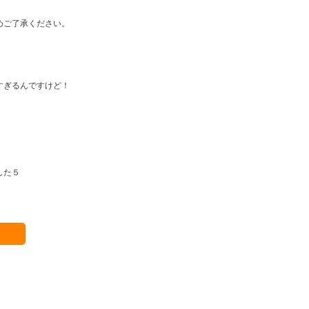
めご了承ください。
すぎるんですけど！
した５