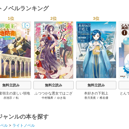
トノベルランキング
1位
2位
3位
s
無料立読み
無料立読み
無料立読み
楽領主の楽しい領地
ふつつかな悪女ではござ
本好きの下剋上
とん
赤池宗
/
転
中村颯希
/
ゆき哉
香月美夜
/
椎名優
防衛
いますが
ジャンルの本を探す
ノベル
>
ライトノベル