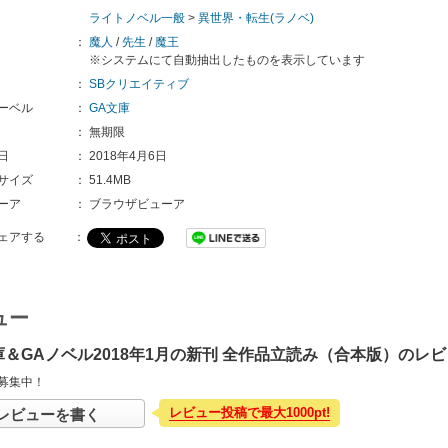
ライトノベル一般
>
異世界・転生(ラノベ)
：
魔人
/
先生
/
魔王
※システムにて自動抽出したものを表示しています
：
SBクリエイティブ
ーベル
：
GA文庫
：
無期限
日
：
2018年4月6日
サイズ
：
51.4MB
ーア
：
ブラウザビューア
ェアする
：
ュー
庫＆GAノベル2018年1月の新刊 全作品立読み（合本版）のレ
募集中！
レビュー投稿で最大1000pt!
レビューを書く