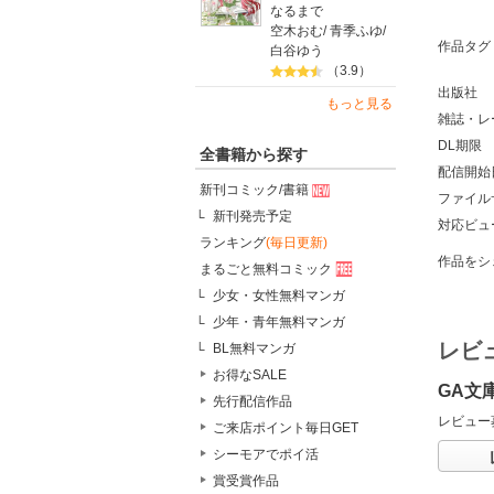
なるまで
空木おむ
/
青季ふゆ
/
作品タグ
白谷ゆう
（3.9）
出版社
もっと見る
雑誌・レ
DL期限
全書籍から探す
配信開始
新刊コミック/書籍
ファイル
新刊発売予定
対応ビュ
ランキング
(毎日更新)
作品をシ
まるごと無料コミック
少女・女性無料マンガ
少年・青年無料マンガ
レビ
BL無料マンガ
お得なSALE
GA文
先行配信作品
レビュー
ご来店ポイント毎日GET
シーモアでポイ活
賞受賞作品