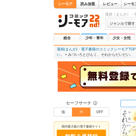
シーモア
読み放題
レビュー
シーモ
漫画（まんが）・
ジャンルで探す
総合
少年・青年
少女・女性
漫画(まんが)・電子書籍のコミックシーモアTOP
い。
みづいろとぴんく、それからだいだい。
セーフサーチ
？
強
中
OFF
国内最大級の電子書籍サイト