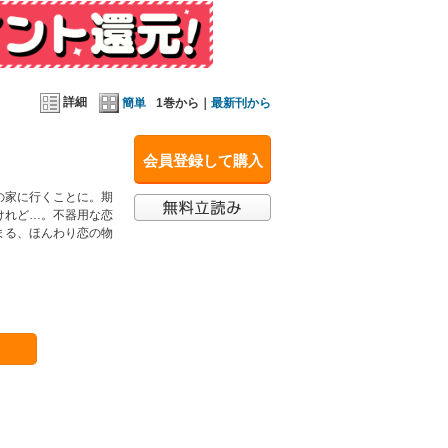
詳細
簡単
1巻から｜
最新刊から
会員登録して購入
の家に行くことに。期
けれど…。不器用な恋
まる、ほんわり恋の物