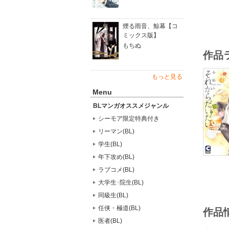
煙る雨音、鯨幕【コ
ミックス版】
もちぬ
作品
もっと見る
Menu
BLマンガオススメジャンル
シーモア限定特典付き
リーマン(BL)
学生(BL)
年下攻め(BL)
ラブコメ(BL)
大学生･院生(BL)
同級生(BL)
任侠・極道(BL)
作品
医者(BL)