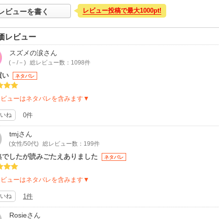
レビュー投稿で最大1000pt!
レビューを書く
価レビュー
スズメの涙
さん
(－/－)
総レビュー数：1098件
買い
ネタバレ
レビューはネタバレを含みます▼
いね
0件
tmj
さん
(女性/50代)
総レビュー数：199件
集でしたが読みごたえありました
ネタバレ
レビューはネタバレを含みます▼
いね
1件
Rosie
さん