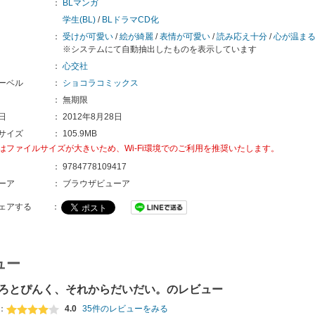
：
BLマンガ
学生(BL)
/
BLドラマCD化
：
受けが可愛い
/
絵が綺麗
/
表情が可愛い
/
読み応え十分
/
心が温ま
※システムにて自動抽出したものを表示しています
：
心交社
ーベル
：
ショコラコミックス
：
無期限
日
：
2012年8月28日
サイズ
：
105.9MB
はファイルサイズが大きいため、Wi-Fi環境でのご利用を推奨いたします。
：
9784778109417
ーア
：
ブラウザビューア
ェアする
：
ュー
ろとぴんく、それからだいだい。のレビュー
：
4.0
35件のレビューをみる