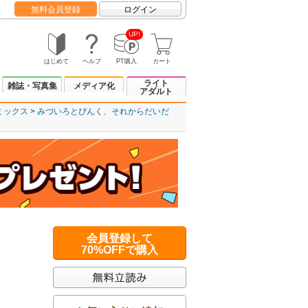
無料会員登録
ログイン
UP!
はじめて
ヘルプ
PT購入
カート
ライト
雑誌・写真集
メディア化
アダルト
ミックス
みづいろとぴんく、それからだいだ
会員登録して
70%OFFで購入