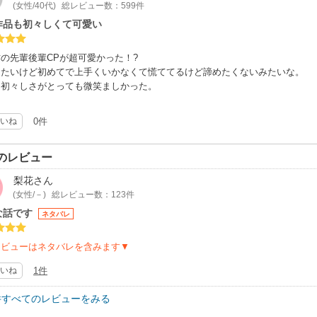
(女性/40代)
総レビュー数：599件
作品も初々しくて可愛い
の先輩後輩CPが超可愛かった！?
したいけど初めてで上手くいかなくて慌ててるけど諦めたくないみたいな。
な初々しさがとっても微笑ましかった。
いね
0件
のレビュー
梨花
さん
(女性/－)
総レビュー数：123件
な話です
ネタバレ
レビューはネタバレを含みます▼
いね
1件
件すべてのレビューをみる