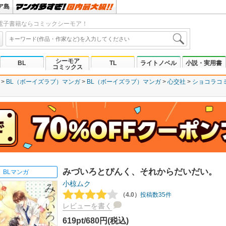
ア島
電子書籍ならコミックシーモア！
シーモア
BL
TL
ライトノベル
小説・実用書
コミックス
BL（ボーイズラブ）マンガ
BL（ボーイズラブ）マンガ
心交社
ショコラコ
みづいろとぴんく、それからだいだい。
BLマンガ
小椋ムク
（4.0）
投稿数35件
レビューを書く
619pt/680円(税込)