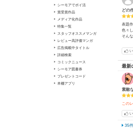
シーモアでポイ活
どの
賞受賞作品
メディア化作品
表題作
特集一覧
色々
スタッフオススメマンガ
そん
レビュー高評価マンガ
広告掲載中タイトル
い
詳細検索
コミックニュース
最新
シーモア図書券
プレゼントコード
本棚アプリ
素敵
この
い
35