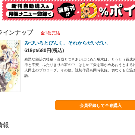
ラインナップ
全1巻完結
みづいろとぴんく、それからだいだい。
619pt/680円(税込)
寡黙な部活の後輩・百成とつきあいはじめた瑞木は、とうとう百成
待と不安、ふたりきりの家の中、はじめて愛を確かめあおうとする
人同士のプロローグ。その他、読切作品も同時収録。切なくも心温
語。
会員登録して全巻購入
情報