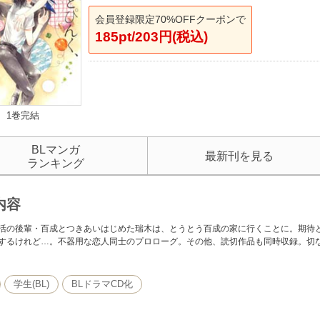
会員登録限定70%OFFクーポンで
185pt/203円(税込)
1巻完結
BLマンガ
最新刊を見る
ランキング
内容
活の後輩・百成とつきあいはじめた瑞木は、とうとう百成の家に行くことに。期待
するけれど…。不器用な恋人同士のプロローグ。その他、読切作品も同時収録。切
学生(BL)
BLドラマCD化