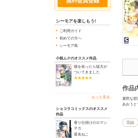
無料会員登録
シーモアを楽しもう!
ご利用ガイド
初めての方へ
シーモア島
小椋ムクのオススメ作品
猫を拾ったら猛犬が
ついてきました
作品
もっと見る
寡黙な部
あおうと
ショコラコミックスのオススメ
作品
完結
香り仕掛けのロマン
チカ
星名ねこ