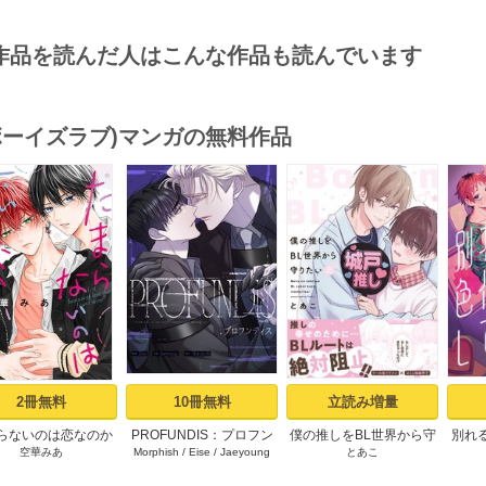
作品を読んだ人はこんな作品も読んでいます
(ボーイズラブ)マンガの無料作品
s
2冊無料
10冊無料
立読み増量
らないのは恋なのか
PROFUNDIS：プロフン
僕の推しをBL世界から守
別れ
空華みあ
Morphish
/
Eise
/
Jaeyoung
とあこ
）【シーモア限定特
ディス【タテヨミ】1
りたい【シーモア限定特
てみた
典付き】
典付き電子単行本】 上巻
ア限