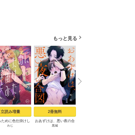
もっと見る
N
x
e
t
立読み増量
2冊無料
24冊無料
るために色仕掛けし
おあずけは、悪い夜の合
ピザ配達員とゴールドパ
記憶の
わじ
黒城
u-pi
D
1【コミックシーモ
図（1）
レス【タテヨミ】1話
定描き下ろしペーパ