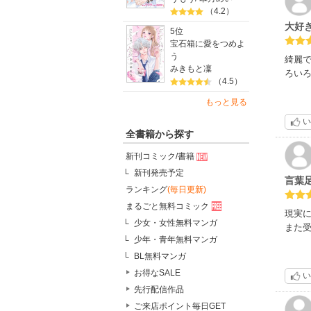
（4.2）
大好
5位
宝石箱に愛をつめよ
う
綺麗
みきもと凜
ろい
（4.5）
もっと見る
い
全書籍から探す
新刊コミック/書籍
新刊発売予定
言葉
ランキング
(毎日更新)
まるごと無料コミック
現実
少女・女性無料マンガ
また
少年・青年無料マンガ
BL無料マンガ
お得なSALE
い
先行配信作品
ご来店ポイント毎日GET