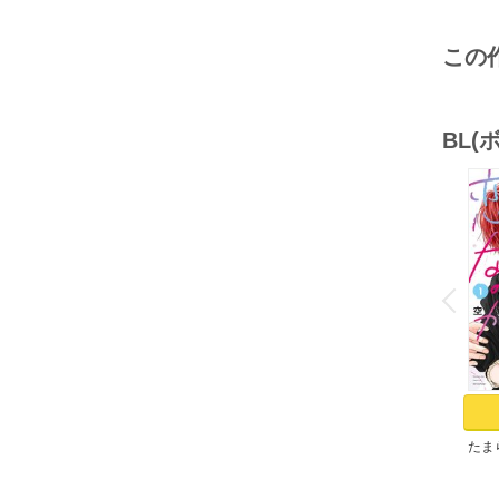
この
BL
o
v
P
r
e
i
u
たま
（１