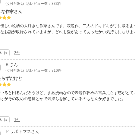
(女性/40代)
総レビュー数：333件
きな作家さん
で優しい絵柄の大好きな作家さんです。表題作、二人のドキドキが手に取るよ
ろなお話が収録されていますが、どれも愛があってあったかい気持ちになりま
いね
3件
Bi
さん
(女性/40代)
総レビュー数：816件
足らずだけど
にいると困るんだろうけど、まあ漫画なので表題作攻めの言葉足らず感がとて
受けがその攻めの態度とかで気持ちを察しているのもなんか好きでした。
いね
1件
ヒッポトマス
さん