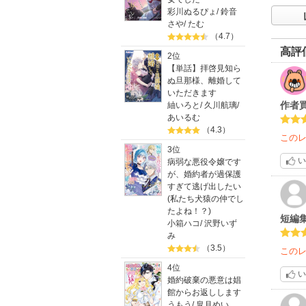
彩川ぬるぴょ
/
鈴音
さや
/
たむ
（4.7）
高評
2位
【単話】拝啓見知ら
ぬ旦那様、離婚して
いただきます
作者
紬いろと
/
久川航璃
/
あいるむ
（4.3）
この
3位
い
病弱な悪役令嬢です
が、婚約者が過保護
すぎて逃げ出したい
(私たち犬猿の仲でし
たよね！？)
短編
小箱ハコ
/
沢野いず
み
（3.5）
この
4位
い
婚約破棄の悪意は娼
館からお返しします
うもう
/
皐月めい