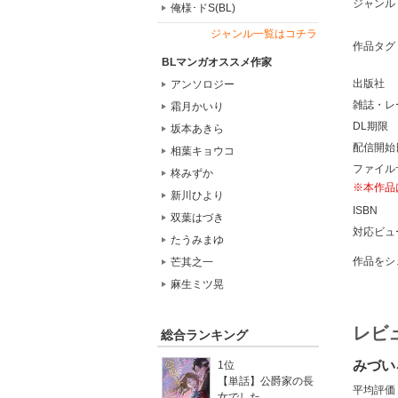
ジャンル
俺様･ドS(BL)
ジャンル一覧はコチラ
作品タグ
BLマンガオススメ作家
出版社
アンソロジー
雑誌・レ
霜月かいり
DL期限
坂本あきら
配信開始
相葉キョウコ
ファイル
柊みずか
※本作品
新川ひより
ISBN
双葉はづき
対応ビュ
たうみまゆ
作品をシ
芒其之一
麻生ミツ晃
レビ
総合ランキング
みづい
1位
【単話】公爵家の長
平均評価
女でした