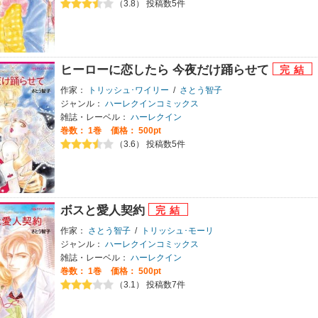
（3.8） 投稿数5件
ヒーローに恋したら 今夜だけ踊らせて
作家：
トリッシュ･ワイリー
/
さとう智子
ジャンル：
ハーレクインコミックス
雑誌・レーベル：
ハーレクイン
巻数：
1巻
価格： 500pt
（3.6） 投稿数5件
ボスと愛人契約
作家：
さとう智子
/
トリッシュ･モーリ
ジャンル：
ハーレクインコミックス
雑誌・レーベル：
ハーレクイン
巻数：
1巻
価格： 500pt
（3.1） 投稿数7件