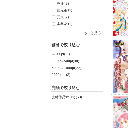
泥棒 (2)
従兄弟 (2)
元夫 (2)
実業家 (1)
もっと見る
価格で絞り込む
～100pt(11)
101pt～500pt(38)
501pt～1000pt(22)
1001pt～(2)
完結で絞り込む
完結作品すべて(68)