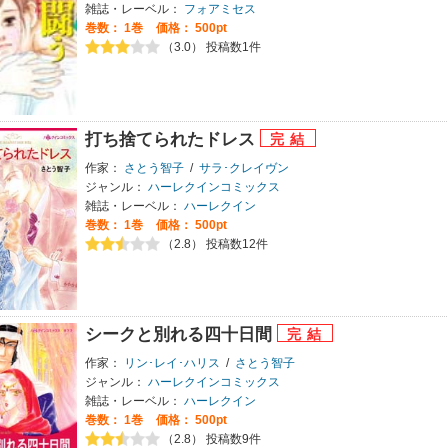
雑誌・レーベル：
フォアミセス
巻数：
1巻
価格： 500pt
（3.0） 投稿数1件
打ち捨てられたドレス
作家：
さとう智子
/
サラ･クレイヴン
ジャンル：
ハーレクインコミックス
雑誌・レーベル：
ハーレクイン
巻数：
1巻
価格： 500pt
（2.8） 投稿数12件
シークと別れる四十日間
作家：
リン･レイ･ハリス
/
さとう智子
ジャンル：
ハーレクインコミックス
雑誌・レーベル：
ハーレクイン
巻数：
1巻
価格： 500pt
（2.8） 投稿数9件