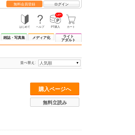
無料会員登録
ログイン
UP!
はじめて
ヘルプ
PT購入
カート
ライト
雑誌・写真集
メディア化
アダルト
並べ替え:
購入ページへ
無料立読み