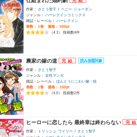
仕組まれた婚約劇
作家：
さとう智子
/
ペニー･ジョーダン
ジャンル：
ハーレクインコミックス
雑誌・レーベル：
ハーレクイン
巻数：
1巻
価格： 500pt
（4.3） 投稿数4件
農家の嫁の道
作家：
さとう智子
ジャンル：
女性マンガ
雑誌・レーベル：
ほんとうにこわい嫁・姑
巻数：
1巻
価格： 100pt
（4.0） 投稿数2件
ヒーローに恋したら 最終章は終わらない
作家：
トリッシュ･ワイリー
/
さとう智子