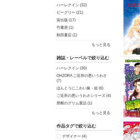
ハーレクイン (32)
ビーグリー (21)
宙出版 (17)
竹書房 (1)
秋田書店 (1)
もっと見る
雑誌・レーベルで絞り込む
ハーレクイン (30)
OHZORA ご近所の悪いうわさ
(7)
ほんとうにこわい嫁・姑 (6)
ご近所の悪いうわさシリーズ (4)
禁断のグリム童話 (1)
もっと見る
作品タグで絞り込む
デザイナー (4)