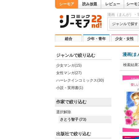
シーモア
読み放題
レビュー
シーモ
漫画（まんが）・
ジャンルで探す
総合
少年・青年
少女・女性
漫画(ま
ジャンルで絞り込む
検索結果7
少女マンガ(15)
女性マンガ(27)
ハーレクインコミックス(30)
小説・実用書(1)
作家で絞り込む
選択解除
さとう智子 (73)
出版社で絞り込む