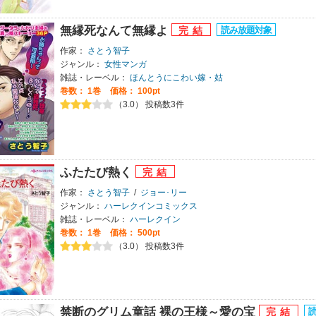
無縁死なんて無縁よ
作家：
さとう智子
ジャンル：
女性マンガ
雑誌・レーベル：
ほんとうにこわい嫁・姑
巻数：
1巻
価格： 100pt
（3.0） 投稿数3件
ふたたび熱く
作家：
さとう智子
/
ジョー･リー
ジャンル：
ハーレクインコミックス
雑誌・レーベル：
ハーレクイン
巻数：
1巻
価格： 500pt
（3.0） 投稿数3件
禁断のグリム童話 裸の王様～愛の宝