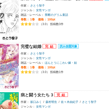
作家：
さとう智子
ジャンル：
女性マンガ
雑誌・レーベル：
禁断のグリム童話
巻数：
1巻
価格： 100pt
（3.0） 投稿数3件
完璧な結婚
作家：
さとう智子
ジャンル：
女性マンガ
雑誌・レーベル：
ほんとうにこわい嫁・姑
巻数：
1巻
価格： 100pt
（3.0） 投稿数1件
病と闘う女たち 3
作家：
坂口みく
/
森村明生
/
佐々木由紀子
/
さとう智子
ジャンル：
女性マンガ