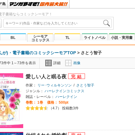
ア島
電子書籍ならコミックシーモア！
シーモア
BL
TL
ライトノベル
小説・実用書
コミックス
んが)・電子書籍のコミックシーモアTOP
>
さとう智子
3件中 1～73件を表示
詳細
画像
愛しい人と眠る夜
作家：
リー･ウィルキンソン
/
さとう智子
ジャンル：
ハーレクインコミックス
雑誌・レーベル：
ハーレクイン
巻数：
1巻
価格： 500pt
（4.7） 投稿数3件