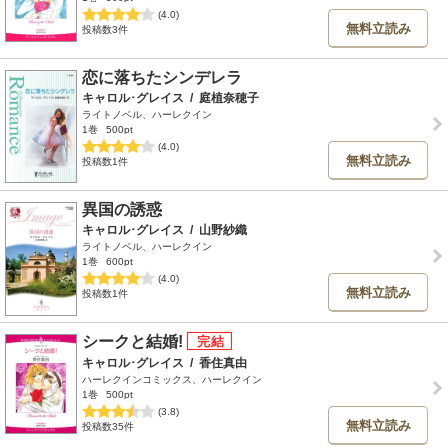
(4.0)
無料立読み
投稿数3件
恋に落ちたシンデレラ
キャロル･グレイス
/
庭植奈穂子
ライトノベル、ハーレクイン
1巻
500pt
(4.0)
無料立読み
投稿数1件
異国の誘惑
キャロル･グレイス
/
山野紗織
ライトノベル、ハーレクイン
1巻
600pt
(4.0)
無料立読み
投稿数1件
シークと結婚!
キャロル･グレイス
/
香住真由
ハーレクインコミックス、ハーレクイン
1巻
500pt
(3.8)
無料立読み
投稿数35件