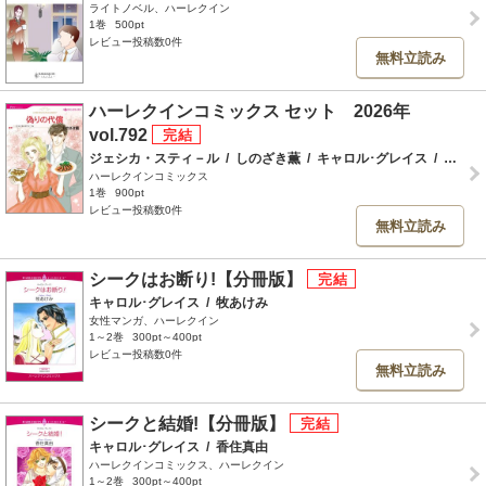
ライトノベル、ハーレクイン
1巻
500pt
レビュー投稿数0件
無料立読み
ハーレクインコミックス セット 2026年
vol.792
ジェシカ・スティ－ル
/
しのざき薫
/
キャロル･グレイス
/
くぼた尚子
ハーレクインコミックス
1巻
900pt
レビュー投稿数0件
無料立読み
シークはお断り!【分冊版】
キャロル･グレイス
/
牧あけみ
女性マンガ、ハーレクイン
1～2巻
300pt～400pt
レビュー投稿数0件
無料立読み
シークと結婚!【分冊版】
キャロル･グレイス
/
香住真由
ハーレクインコミックス、ハーレクイン
1～2巻
300pt～400pt