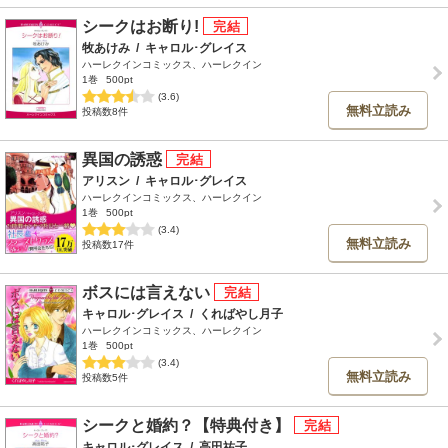
シークはお断り!
牧あけみ
/
キャロル･グレイス
ハーレクインコミックス、ハーレクイン
1巻
500pt
(3.6)
無料立読み
投稿数8件
異国の誘惑
アリスン
/
キャロル･グレイス
ハーレクインコミックス、ハーレクイン
1巻
500pt
(3.4)
無料立読み
投稿数17件
ボスには言えない
キャロル･グレイス
/
くればやし月子
ハーレクインコミックス、ハーレクイン
1巻
500pt
(3.4)
無料立読み
投稿数5件
シークと婚約？【特典付き】
キャロル･グレイス
/
高田祐子