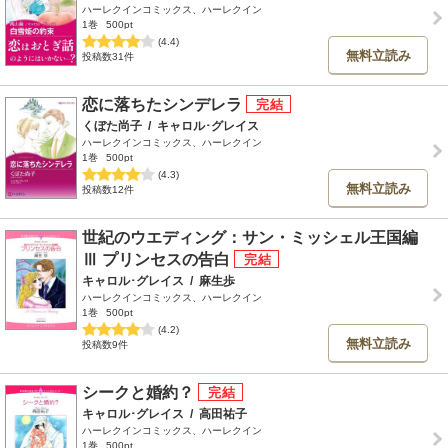
ハーレクインコミックス、ハーレクイン
1巻
500pt
(4.4)
無料立読み
投稿数31件
恋に落ちたシンデレラ
くぼた尚子
/
キャロル･グレイス
ハーレクインコミックス、ハーレクイン
1巻
500pt
(4.3)
無料立読み
投稿数12件
世紀のウエディング：サン・ミッシェル王国編
Ⅲ プリンセスの告白
キャロル･グレイス
/
麻生歩
ハーレクインコミックス、ハーレクイン
1巻
500pt
(4.2)
無料立読み
投稿数9件
シークと婚約？
キャロル･グレイス
/
高田祐子
ハーレクインコミックス、ハーレクイン
1巻
500pt