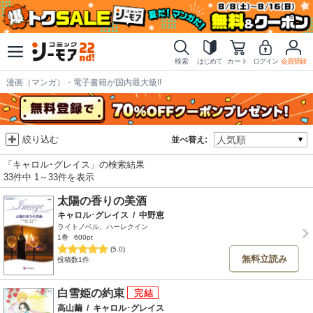
検索
はじめて
カート
ログイン
会員登録
漫画（マンガ）・電子書籍が国内最大級!!
絞り込む
並べ替え:
「キャロル･グレイス」の検索結果
33件中 1～33件を表示
太陽の香りの美酒
キャロル･グレイス
/
中野恵
ライトノベル、ハーレクイン
1巻
600pt
(5.0)
無料立読み
投稿数1件
白雪姫の約束
高山繭
/
キャロル･グレイス