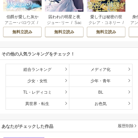
伯爵が愛した灰か
囚われの明星と夜
愛し子は秘密の世
身
アニー･バロウズ
/
ジョー･リー
/
Sac
クレア・コネリー
/
アン
ぶり
明けのシュヴァリ
継ぎ
もとなおこ
hiyo
津寺里可子
エ
無料立読み
無料立読み
無料立読み
その他の人気ランキングをチェック！
総合ランキング
メディア化
少女・女性
少年・青年
TL・レディコミ
BL
異世界・転生
お色気
履歴削除
あなたがチェックした作品