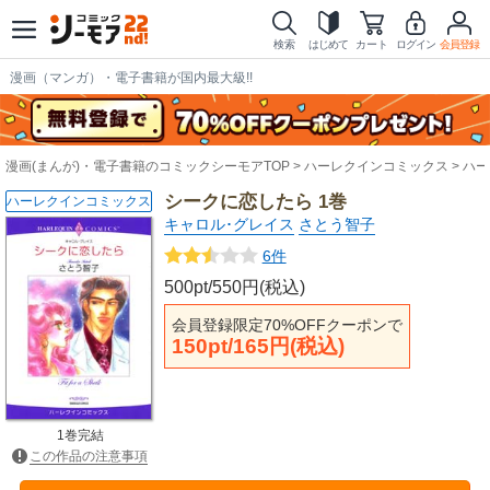
検索
はじめて
カート
ログイン
会員登録
漫画（マンガ）・電子書籍が国内最大級!!
漫画(まんが)・電子書籍のコミックシーモアTOP
ハーレクインコミックス
ハー
シークに恋したら 1巻
ハーレクインコミックス
キャロル･グレイス
さとう智子
6件
500pt/550円(税込)
会員登録限定70%OFFクーポンで
150pt/165円(税込)
1巻完結
この作品の注意事項