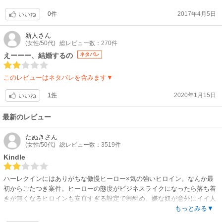
させようだなんて石油精製会社経営者たる者のすることか、タリクのなん
0件
2017年4月5日
と懐の狭い男なのでしょう・・・まるで子供です。
いいね
新人
さん
(女性/50代)
総レビュー数：270件
えーーー、結婚するの
ネタバレ
このレビューはネタバレを含みます▼
1件
2020年1月15日
いいね
最新のレビュー
たぬき
さん
(女性/50代)
総レビュー数：3519件
Kindle
ハーレクインにはありがちな傲慢ヒーロー×気の強いヒロイン。なんか最
初からごたつき案件。ヒーローの態度がビジネスライクになったら落ち着
きが無くなるヒロインも安直すぎる設定で興醒め。嫌な奴が意外にイイ人
で評価が上がり、追われなくなって気になる定番パターン。他人のウェデ
もっとみる▼
ィングドレスの試着をするって…もう恋は盲目クラス。ちゃんと仕事しよ