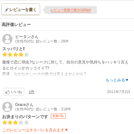
レビューを書く
レビュー投稿で最大1000pt!
高評価レビュー
ピータン
さん
(女性/50代)
総レビュー数：28件
スッパリと❗
傲慢で恋に弱虫?なシークに対して、自分の意見や気持ちをハッキリ言え
るヒロインがカッコイイ??
普通、なかなかシークの前では言えませんがな?
もっとみる▼
1件
2011年7月2日
終盤で、ヒロインの言葉は心に響いて、すごーく気持ちよかった?
いいね
その言葉に、シークがかわったんだな(^O^)
Grace
さん
(女性/40代)
総レビュー数：218件
お決まりのパターンです
ネタバレ
この２人は『シークと婚約』にも出てますよ。
書いた人は違うけど?
このレビューはネタバレを含みます▼