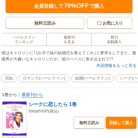
70%OFF
会員登録して
で購入
無料立読み
お気に入り
ハーレクイン
最新刊
新刊
ランキング
を見る
自動購入
彼はキャロリンに｢1か月で妹の結婚式を整えてくれ｣と要求をしてきた。傲
慢男が大嫌いなキャロリンだが、彼のペースに巻き込まれて!?
作品情報をもっと見る
完結
ロマンス(ハーレクイン)
結婚(ハーレクイン)
シーク(ハ
1巻から
｜
最新刊から
シークに恋したら 1巻
500pt/550円(税込)
無料立読み
登録して購入