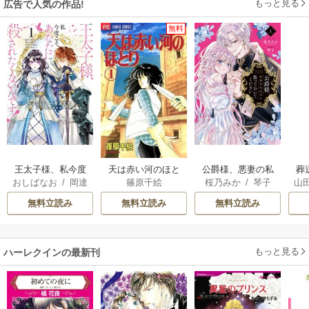
もっと見る
広告で人気の作品!
無料
王太子様、私今度
天は赤い河のほと
公爵様、悪妻の私
葬
おしばなお
/
岡達
篠原千絵
桜乃みか
/
琴子
山
こそあなたに殺さ
り
はもう放っておい
英茉
/
先崎真琴
れたくないんで
てください
無料立読み
無料立読み
無料立読み
す！ ～聖女に嵌め
られた貧乏令嬢、
二度目は串刺し回
もっと見る
ハーレクインの最新刊
避します！～