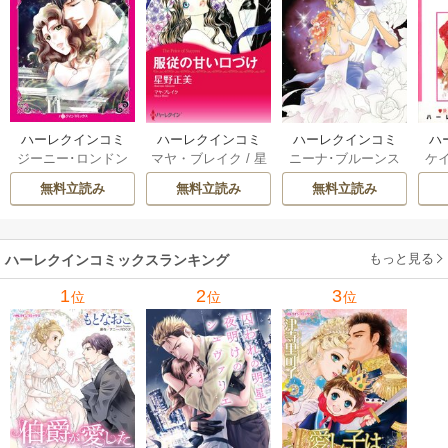
ハーレクインコミ
ハーレクインコミ
ハーレクインコミ
ハ
ジーニー･ロンドン
マヤ・ブレイク
/
星
ニーナ･ブルーンス
ケ
ックス セット 202
ックス セット 202
ックス セット 202
ック
/
橘花夜
/
メアリ
野正美
/
ヘレン･ブ
/
おおつきちずる
/
/
J
6年 vol.1064 1巻
6年 vol.1002 1巻
6年 vol.1063 1巻
6年
無料立読み
無料立読み
無料立読み
ー･ライアンズ
/
花
ルックス
/
のわきね
レベッカ･ヨーク
/
ス
牟礼サキ
/
サラ･モ
い
/
マーガレット･
稜敦水
/
ケイト･ハ
ル
ーガン
/
星合操
/
ア
ウェイ
/
一重夕子
ーディ
/
海野みつる
ザ
ン･ウィール
/
津寺
/
サラ･ウッド
もっと見る
/
流
ハーレクインコミックスランキング
里可子
水凛子
1
2
3
位
位
位