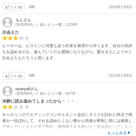
0件
2020年1月6日
いいね
もん
さん
(女性/60代～)
総レビュー数：1228件
出会えた
ヒーローは、ヒロインに何度も会う約束を無理やり作ります。自分の気持
ちを認めるのも、進んでいくのも臆病になりながら。愛せる人にようやく
出会えたんだろうと思います。
0件
2020年1月6日
いいね
nyanya6
さん
(女性/60代～)
総レビュー数：937件
冷静に読み進めてしまったから・・・
キャロリンのウエディングコンサルタント会社にタリクが訪れた時点で両
者が一目ぼれして、それを認めたくない事から両者が牽制し時には挑発し
て進んでいくさまが見て取れ、感情移入する暇がなく読み終わってしまい
ました。タリクは失恋に傷つき妹のヤスミンに八つ当たりするように結婚
もっとみる▼