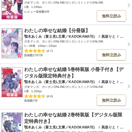
少女マンガ、ガンガンONLINE/ガンガンコミックスONLINE
1巻
1,336pt
レビュー投稿数0件
無料立読み
わたしの幸せな結婚【分冊版】
顎木あくみ（富士見L文庫／KADOKAWA刊）
/
高坂りと
/
月岡月穂
少女マンガ、ガンガンONLINE/ガンガンコミックスONLINE
1～38巻
100pt～220pt
(4.7)
無料立読み
投稿数2767件
わたしの幸せな結婚 5巻特装版 小冊子付き【デ
ジタル版限定特典付き】
顎木あくみ（富士見L文庫／KADOKAWA刊）
/
高坂りと
/
月岡月穂
少女マンガ、ガンガンONLINE/ガンガンコミックスONLINE
1巻
1,200pt
(4.6)
無料立読み
投稿数7件
わたしの幸せな結婚 2巻特装版【デジタル版限
定特典付き】
顎木あくみ（富士見L文庫／KADOKAWA刊）
/
高坂りと
/
月岡月穂