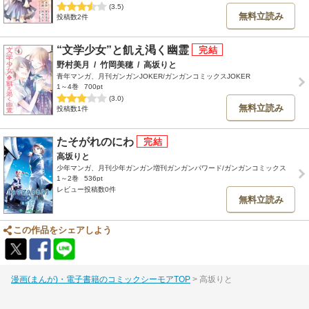
(3.5)
無料立読み
投稿数2件
“文学少女”と飢え渇く幽霊
野村美月
/
竹岡美穂
/
高坂りと
青年マンガ、月刊ガンガンJOKER/ガンガンコミックスJOKER
1～4巻
700pt
(3.0)
無料立読み
投稿数1件
たそがれのにわ
高坂りと
少年マンガ、月刊少年ガンガン増刊ガンガンパワード/ガンガンコミックス
1～2巻
536pt
レビュー投稿数0件
無料立読み
この作品をシェアしよう
漫画(まんが)・電子書籍のコミックシーモアTOP
高坂りと