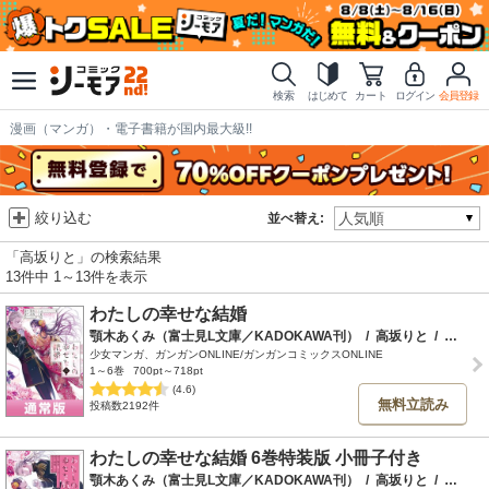
検索
はじめて
カート
ログイン
会員登録
漫画（マンガ）・電子書籍が国内最大級!!
絞り込む
並べ替え:
「高坂りと」の検索結果
13件中 1～13件を表示
わたしの幸せな結婚
顎木あくみ（富士見L文庫／KADOKAWA刊）
/
高坂りと
/
月岡月穂
少女マンガ、ガンガンONLINE/ガンガンコミックスONLINE
1～6巻
700pt～718pt
(4.6)
無料立読み
投稿数2192件
わたしの幸せな結婚 6巻特装版 小冊子付き
顎木あくみ（富士見L文庫／KADOKAWA刊）
/
高坂りと
/
月岡月穂