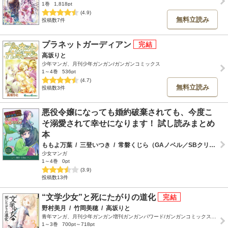
1巻
1,818pt
(4.9)
無料立読み
投稿数7件
プラネットガーディアン
高坂りと
少年マンガ、月刊少年ガンガン/ガンガンコミックス
1～4巻
536pt
(4.7)
無料立読み
投稿数3件
悪役令嬢になっても婚約破棄されても、今度こ
そ溺愛されて幸せになります！ 試し読みまとめ
本
ももよ万葉
/
三登いつき
/
常磐くじら（GAノベル／SBクリエイティブ刊）
少女マンガ
1～4巻
0pt
(3.9)
投稿数13件
“文学少女”と死にたがりの道化
野村美月
/
竹岡美穂
/
高坂りと
青年マンガ、月刊少年ガンガン増刊ガンガンパワード/ガンガンコミックスJOKER
1～3巻
700pt～718pt