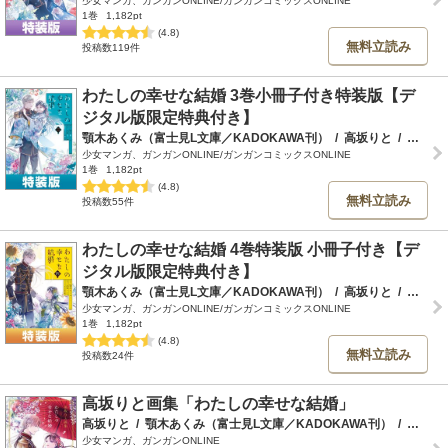
少女マンガ、ガンガンONLINE/ガンガンコミックスONLINE
1巻
1,182pt
(4.8)
無料立読み
投稿数119件
わたしの幸せな結婚 3巻小冊子付き特装版【デ
ジタル版限定特典付き】
顎木あくみ（富士見L文庫／KADOKAWA刊）
/
高坂りと
/
月岡月穂
少女マンガ、ガンガンONLINE/ガンガンコミックスONLINE
1巻
1,182pt
(4.8)
無料立読み
投稿数55件
わたしの幸せな結婚 4巻特装版 小冊子付き【デ
ジタル版限定特典付き】
顎木あくみ（富士見L文庫／KADOKAWA刊）
/
高坂りと
/
月岡月穂
少女マンガ、ガンガンONLINE/ガンガンコミックスONLINE
1巻
1,182pt
(4.8)
無料立読み
投稿数24件
高坂りと画集「わたしの幸せな結婚」
高坂りと
/
顎木あくみ（富士見L文庫／KADOKAWA刊）
/
月岡月穂
少女マンガ、ガンガンONLINE