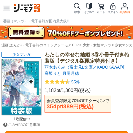
検索
はじめて
カート
ログイン
会員登録
漫画（マンガ）・電子書籍が国内最大級!!
漫画(まんが)・電子書籍のコミックシーモアTOP
少女・女性マンガ
少女マンガ
わたしの幸せな結婚 3巻小冊子付き特
少女マンガ
装版【デジタル版限定特典付き】
顎木あくみ（富士見L文庫／KADOKAWA刊）
高坂りと
月岡月穂
55件
1,182pt/1,300円(税込)
会員登録限定70%OFFクーポンで
354pt/389円(税込)
1巻配信中
この作品の注意事項