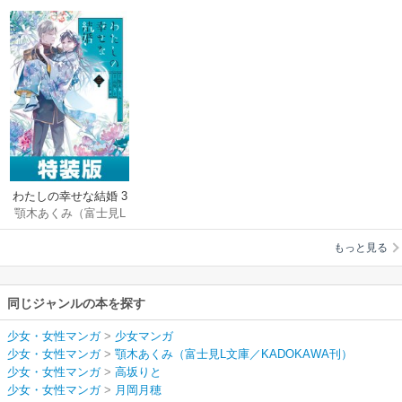
わたしの幸せな結婚 3
顎木あくみ（富士見L
巻小冊子付き特装版
文庫／KADOKAWA
【デジタル版限定特
もっと見る
刊）
/
高坂りと
/
月
典付き】
岡月穂
同じジャンルの本を探す
少女・女性マンガ
>
少女マンガ
少女・女性マンガ
>
顎木あくみ（富士見L文庫／KADOKAWA刊）
少女・女性マンガ
>
高坂りと
少女・女性マンガ
>
月岡月穂