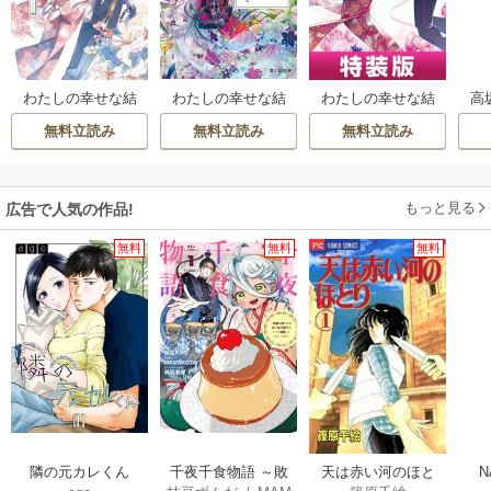
わたしの幸せな結
わたしの幸せな結
わたしの幸せな結
高
婚
婚
婚 6巻特装版 小冊
無料立読み
無料立読み
無料立読み
子付き
もっと見る
広告で人気の作品!
無料
無料
無料
隣の元カレくん
千夜千食物語 ～敗
天は赤い河のほと
N