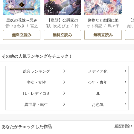
黒妖の花嫁～忌み
【単話】公爵家の
偽物だと敵国に追
【
音中さわき
/
宮之
彩川ぬるぴょ
/
鈴
オト有記
/
瑪々子
紬
嫌われた私が冷酷
長女でした
放されましたが、
ら
みやこ
音さや
/
たむ
大尉に愛されるま
どうやら本物の聖
し
無料立読み
無料立読み
無料立読み
で～
女は私のようで
す。
その他の人気ランキングをチェック！
総合ランキング
メディア化
少女・女性
少年・青年
TL・レディコミ
BL
異世界・転生
お色気
履歴削除
あなたがチェックした作品