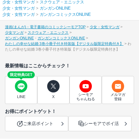
少女・女性マンガ
>
スクウェア・エニックス
少女・女性マンガ
>
ガンガンONLINE
少女・女性マンガ
>
ガンガンコミックスONLINE
漫画(まんが)・電子書籍のコミックシーモアTOP
少女・女性マンガ
少女マンガ
スクウェア・エニックス
ガンガンONLINE
ガンガンコミックスONLINE
わたしの幸せな結婚 3巻小冊子付き特装版【デジタル版限定特典付き】
わ
たしの幸せな結婚 3巻小冊子付き特装版【デジタル版限定特典付き】
最新情報はここからチェック！
限定特典GET
シーモア
メルマガ
LINE
X
ちゃんねる
登録
お得にポイントゲット！
ご来店ポイント
シーモアでポイ活