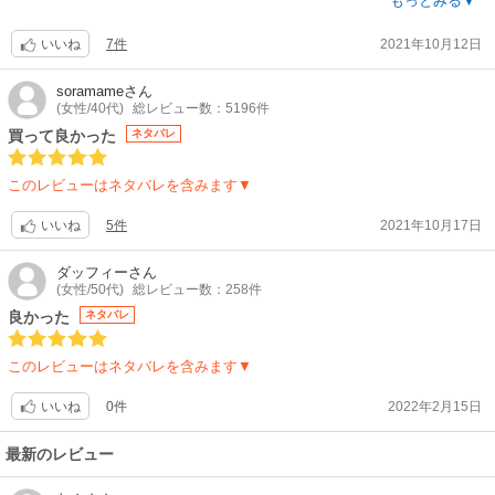
また、小冊子の表紙のイラストがキュンキュンします?
もっとみる▼
通常版と購入を悩まれている方で、お財布に余裕がある方はぜひこちらを
7件
2021年10月12日
購入されることをお勧めいたします(笑)
いいね
※「通常版の表紙が載ってない～??」と最初に思いましたが、小冊子の方
にありました。
soramame
さん
(女性/40代)
総レビュー数：5196件
漫画の内容は言わずもがなです。ひたすら愛しいです。
買って良かった
ネタバレ
このレビューはネタバレを含みます▼
5件
2021年10月17日
いいね
ダッフィー
さん
(女性/50代)
総レビュー数：258件
良かった
ネタバレ
このレビューはネタバレを含みます▼
0件
2022年2月15日
いいね
最新のレビュー