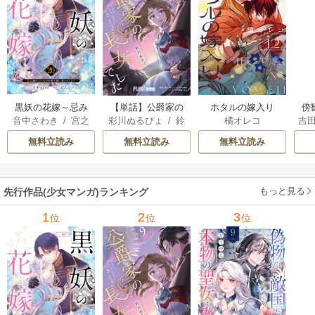
黒妖の花嫁～忌み
【単話】公爵家の
ホタルの嫁入り
傍
音中さわき
/
宮之
彩川ぬるぴょ
/
鈴
橘オレコ
吉
嫌われた私が冷酷
長女でした
みやこ
音さや
/
たむ
大尉に愛されるま
無料立読み
無料立読み
無料立読み
で～
もっと見る
先行作品(少女マンガ)ランキング
1
2
3
位
位
位