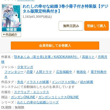
わたしの幸せな結婚 3巻小冊子付き特装版【デジ
タル版限定特典付き】
1,182pt/1,300円(税込)
無料立読み
登録して購入
作品紹介
会員登録して全巻購入
作家名：
顎木あくみ（富士見L文庫／KADOKAWA刊）
/
高坂りと
/
月岡月
穂
ジャンル：
少女マンガ
ファンタジー
/
恋愛
/
人間ドラマ
/
広告掲載中
/
映画化
/
電子特典付
き
作品タグ：
先生
/
イラストが綺麗
/
インパクトが強い
/
絵が綺麗
※システムにて自動抽出したものを表示しています
出版社：
スクウェア・エニックス
雑誌：
ガンガンONLINE
/
ガンガンコミックスONLINE
シリーズ：
わたしの幸せな結婚シリーズ
DL期限：無期限