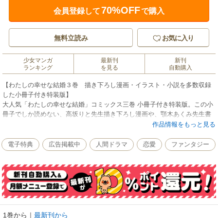
70%OFF
会員登録して
で購入
無料立読み
お気に入り
少女マンガ
最新刊
新刊
ランキング
を見る
自動購入
【わたしの幸せな結婚３巻 描き下ろし漫画・イラスト・小説を多数収録
した小冊子付き特装版】
大人気「わたしの幸せな結婚」コミックス三巻 小冊子付き特装版。この小
冊子でしか読めない、高坂りと先生描き下ろし漫画や、顎木あくみ先生書
き下ろし短編小説などを多数収録した珠玉の一冊。
作品情報をもっと見る
※デジタル版限定特典：描き下ろしページ１P収録
(C)Akumi Agitogi Licensed by KADOKAWA CORPORATION (C)2021 Rito
電子特典
広告掲載中
人間ドラマ
恋愛
ファンタジー
Kohsaka
1巻から
｜
最新刊から