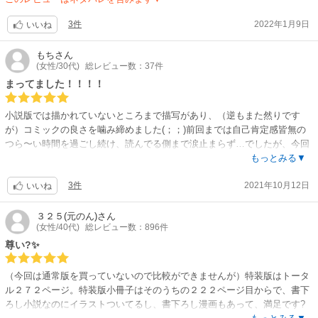
3件
2022年1月9日
いいね
もち
さん
(女性/30代)
総レビュー数：37件
まってました！！！！
小説版では描かれていないところまで描写があり、（逆もまた然りです
が）コミックの良さを噛み締めました(；；)前回までは自己肯定感皆無の
つら〜い時間を過ごし続け、読んでる側まで涙止まらず…でしたが、今回
は別の意味で涙が止まらなかったです。３巻はこれまでにあったものとは
もっとみる▼
別の嫌な予感（ネタバレになってしまうのでこれ以上は言えず）を残しな
3件
2021年10月12日
がら、さらに伏線を少しずつ散りばめて進みつつもふたりの柔らかい時間
いいね
が描かれていました。きっと今が一番平和なのでは？このまま仲良しのふ
たりを見ていたい！とは思うものの、そうはいかないのがこの世界です
３２５(元のん)
さん
(女性/40代)
総レビュー数：896件
ね…！特装版、やはり買って損はないです♬特典とっても楽しませていた
だきました。旦那様が美世さんのことで取り乱す？動揺する？お姿はいつ
尊い?✨
みてもかわいいです。４巻も心待ちにして楽しみにまっています(*´ω`*)
（今回は通常版を買っていないので比較ができませんが）特装版はトータ
ル２７２ページ。特装版小冊子はそのうちの２２２ページ目からで、書下
ろし小説なのにイラストついてるし、書下ろし漫画もあって、満足です?