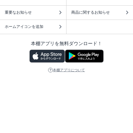
重要なお知らせ
商品に関するお知らせ
ホームアイコンを追加
本棚アプリを無料ダウンロード！
本棚アプリについて
このサイトについて
推奨環境
利用規約
ISBN検索
プライバシーポリシー
情報セキュリティーポリシー
特定商取引法に基づく表示
安心してお使いいただくために
ABJマークは、この電子書店・電子書籍配信サービスが、 著作権者からコンテ
ンツ使用許諾を得た正規版配信サービスであることを示す登録商標（登録番号
第6091713号）です。 詳しくは［ABJマーク］または［電子出版制作・流通協
議会］で検索してください。
(C)NTTソルマーレ