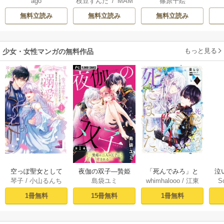
ago
枝豆ずんだ
/
MAM
篠原千絵
国の姫ですが氷の
り
AKOTO
/
鴉羽凛燈
皇子殿下がどうも
無料立読み
無料立読み
無料立読み
溺愛してくれてい
ます～
もっと見る
少女・女性マンガの無料作品
空っぽ聖女として
夜伽の双子―贄姫
「死んでみろ」と
泣
琴子
/
小山るんち
島袋ユミ
whimhalooo
/
江東
S
捨てられたはず
は二人の王子に愛
言われたので死に
しろ
/
蘭らむ
が、嫁ぎ先の皇帝
される―【マイク
ました。 1
1冊無料
15冊無料
1冊無料
陛下に溺愛されて
ロ】 1
います 1【コミック
シーモア限定版】