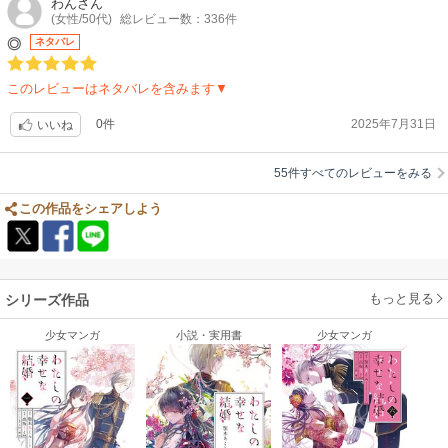
わん
さん
(女性/50代)
総レビュー数：336件
◎
ネタバレ
このレビューはネタバレを含みます▼
0件
2025年7月31日
いいね
55件すべてのレビューをみる
この作品をシェアしよう
もっと見る
シリーズ作品
少女マンガ
小説・実用書
少女マンガ