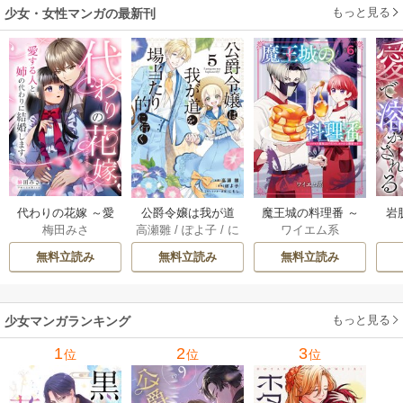
もっと見る
少女・女性マンガの最新刊
代わりの花嫁 ～愛
公爵令嬢は我が道
魔王城の料理番 ～
岩
梅田みさ
高瀬雛
/
ぽよ子
/
に
ワイエム系
する人と、姉の代
を場当たり的に行
コワモテ魔族ばか
溶
もし
わりに結婚します
く 5巻
りだけど、ホワイ
無料立読み
無料立読み
無料立読み
～ 18巻
トな職場です～ 6巻
もっと見る
少女マンガランキング
1
2
3
位
位
位