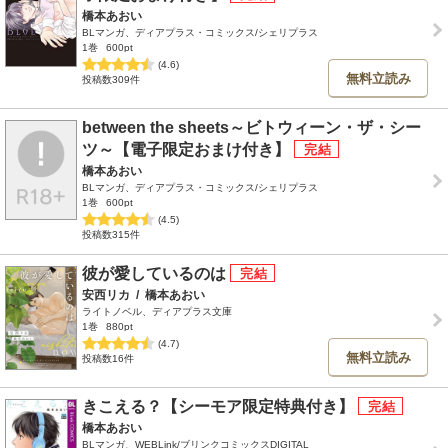
橋本あおい
BLマンガ、ディアプラス・コミックス/シェリプラス
1巻
600pt
(4.6)
無料立読み
投稿数309件
between the sheets～ビトウィーン・ザ・シー
ツ～【電子限定おまけ付き】
橋本あおい
BLマンガ、ディアプラス・コミックス/シェリプラス
1巻
600pt
(4.5)
投稿数315件
彼が愛しているのは
安西リカ
/
橋本あおい
ライトノベル、ディアプラス文庫
1巻
880pt
(4.7)
無料立読み
投稿数16件
きこえる？【シーモア限定特典付き】
橋本あおい
BLマンガ、WEBLink/ブリンクコミックスDIGITAL