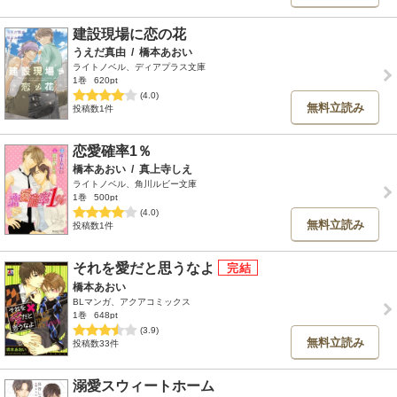
建設現場に恋の花
うえだ真由
/
橋本あおい
ライトノベル、ディアプラス文庫
1巻
620pt
(4.0)
無料立読み
投稿数1件
恋愛確率1％
橋本あおい
/
真上寺しえ
ライトノベル、角川ルビー文庫
1巻
500pt
(4.0)
無料立読み
投稿数1件
それを愛だと思うなよ
橋本あおい
BLマンガ、アクアコミックス
1巻
648pt
(3.9)
無料立読み
投稿数33件
溺愛スウィートホーム