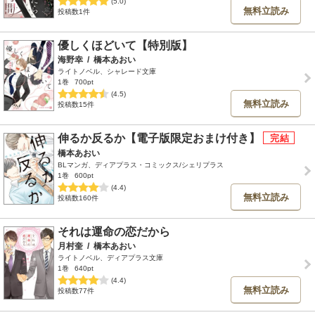
(5.0)
無料立読み
投稿数1件
優しくほどいて【特別版】
海野幸
/
橋本あおい
ライトノベル、シャレード文庫
1巻
700pt
(4.5)
無料立読み
投稿数15件
伸るか反るか【電子版限定おまけ付き】
橋本あおい
BLマンガ、ディアプラス・コミックス/シェリプラス
1巻
600pt
(4.4)
無料立読み
投稿数160件
それは運命の恋だから
月村奎
/
橋本あおい
ライトノベル、ディアプラス文庫
1巻
640pt
(4.4)
無料立読み
投稿数77件