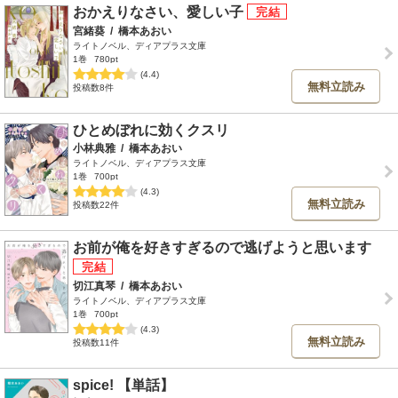
おかえりなさい、愛しい子
宮緒葵
/
橋本あおい
ライトノベル、ディアプラス文庫
1巻
780pt
(4.4)
無料立読み
投稿数8件
ひとめぼれに効くクスリ
小林典雅
/
橋本あおい
ライトノベル、ディアプラス文庫
1巻
700pt
(4.3)
無料立読み
投稿数22件
お前が俺を好きすぎるので逃げようと思います
切江真琴
/
橋本あおい
ライトノベル、ディアプラス文庫
1巻
700pt
(4.3)
無料立読み
投稿数11件
spice! 【単話】