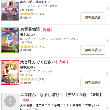
鳥谷しず
/
橋本あおい
ライトノベル、ディアプラス文庫
1巻
620pt
(3.9)
無料立読み
投稿数11件
東雲荘物語
橋本あおい
BLマンガ、ディアプラス・コミックス/ディアプラス
1巻
560pt
(3.9)
無料立読み
投稿数8件
犬と呼んでください
橋本あおい
BLマンガ、アクアコミックス
1巻
619pt
(3.9)
無料立読み
投稿数8件
エロほん－なましぼり－【デジタル版・18禁】
大和名瀬
/
佳門サエコ
/
小嶋ララ子
/
東野裕
/
竹中せい
/
阿部あかね
BLマンガ、X-BL