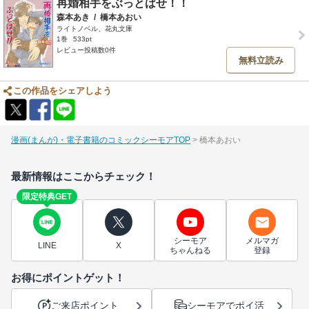
再婚相手をぶっとばせ！！
森本あき
/
橋本あおい
ライトノベル、花丸文庫
1巻
533pt
レビュー投稿数0件
無料立読み
この作品をシェアしよう
漫画(まんが)・電子書籍のコミックシーモアTOP
橋本あおい
最新情報はここからチェック！
限定特典GET
シーモア
メルマガ
LINE
X
ちゃんねる
登録
お得にポイントゲット！
ご来店ポイント
シーモアでポイ活