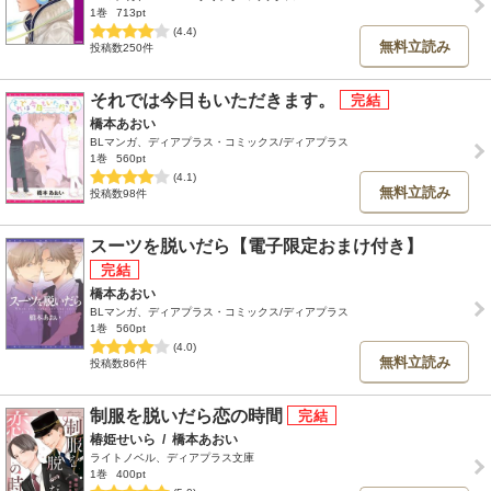
1巻
713pt
(4.4)
無料立読み
投稿数250件
それでは今日もいただきます。
橋本あおい
BLマンガ、ディアプラス・コミックス/ディアプラス
1巻
560pt
(4.1)
無料立読み
投稿数98件
スーツを脱いだら【電子限定おまけ付き】
橋本あおい
BLマンガ、ディアプラス・コミックス/ディアプラス
1巻
560pt
(4.0)
無料立読み
投稿数86件
制服を脱いだら恋の時間
椿姫せいら
/
橋本あおい
ライトノベル、ディアプラス文庫
1巻
400pt