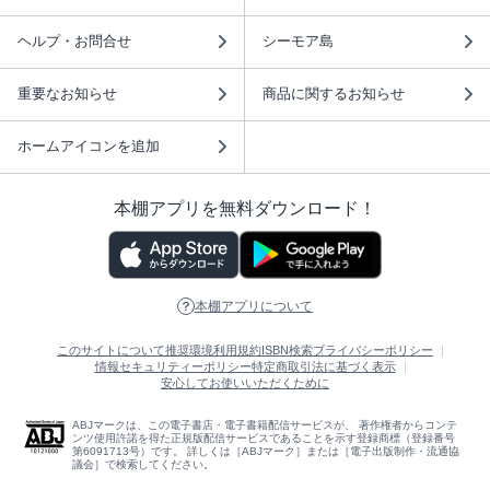
ヘルプ・お問合せ
シーモア島
重要なお知らせ
商品に関するお知らせ
ホームアイコンを追加
本棚アプリを無料ダウンロード！
本棚アプリについて
このサイトについて
推奨環境
利用規約
ISBN検索
プライバシーポリシー
情報セキュリティーポリシー
特定商取引法に基づく表示
安心してお使いいただくために
ABJマークは、この電子書店・電子書籍配信サービスが、 著作権者からコンテ
ンツ使用許諾を得た正規版配信サービスであることを示す登録商標（登録番号
第6091713号）です。 詳しくは［ABJマーク］または［電子出版制作・流通協
議会］で検索してください。