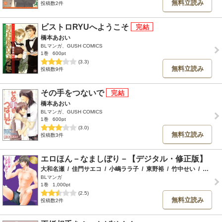
無料立読み
投稿数2件
ビストロRYUへようこそ
橋本あおい
BLマンガ、GUSH COMICS
1巻
600pt
(3.3)
無料立読み
投稿数9件
その手をつないで
橋本あおい
BLマンガ、GUSH COMICS
1巻
600pt
(3.0)
無料立読み
投稿数3件
エロほん－なましぼり－【デジタル・修正版】
大和名瀬
/
佳門サエコ
/
小嶋ララ子
/
東野裕
/
竹中せい
/
阿部あかね
BLマンガ
1巻
1,000pt
(2.5)
無料立読み
投稿数2件