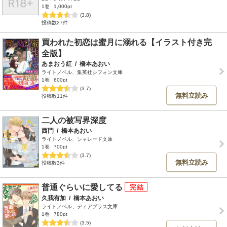
1巻
1,000pt
(3.8)
投稿数27件
買われた初恋は蜜月に溺れる【イラスト付き完
全版】
あまおう紅
/
橋本あおい
ライトノベル、集英社シフォン文庫
1巻
600pt
(3.7)
無料立読み
投稿数11件
二人の被写界深度
西門
/
橋本あおい
ライトノベル、シャレード文庫
1巻
700pt
(3.7)
無料立読み
投稿数3件
普通ぐらいに愛してる
久我有加
/
橋本あおい
ライトノベル、ディアプラス文庫
1巻
780pt
(3.5)