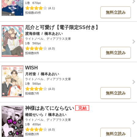
1巻
670pt
(4.1)
無料立読み
投稿数45件
厄介と可愛げ【電子限定SS付き】
渡海奈穂
/
橋本あおい
ライトノベル、ディアプラス文庫
1巻
560pt
(4.0)
無料立読み
投稿数8件
WISH
月村奎
/
橋本あおい
ライトノベル、ディアプラス文庫
1巻
560pt
(4.0)
無料立読み
投稿数7件
神様はあてにならない
椿姫せいら
/
橋本あおい
ライトノベル、ディアプラス文庫
1巻
400pt
(4.0)
無料立読み
投稿数2件