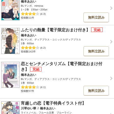
橋本あおい
BLマンガ、mimosa
1～2巻
150pt～200pt
(4.3)
無料立読み
投稿数11件
ふたりの熱量【電子限定おまけ付き】
橋本あおい
BLマンガ、ディアプラス・コミックス/ディアプラス
1巻
600pt
(4.2)
無料立読み
投稿数142件
恋とセンチメンタリズム【電子限定おまけ付
き】
橋本あおい
BLマンガ、ディアプラス・コミックス/ディアプラス
1巻
600pt
(4.1)
無料立読み
投稿数57件
宵越しの恋【電子特典イラスト付】
川琴ゆい華
/
橋本あおい
ライトノベル、フルール文庫 ブルーライン