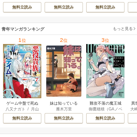
d Ie
/
Studio No.9
て最強へ～【電子
で
無料立読み
無料立読み
無料立読み
書籍特典付】 22巻
ギ
ャ
の
もっと見る
青年マンガランキング
れ
メ
1
2
3
位
位
位
ぁ
ゲーム中盤で死ぬ
妹は知っている
難攻不落の魔王城
異
八又ナガト
/
月山
雁木万里
御鷹穂積（GAノベ
大
悪役貴族に転生し
へようこそ～デバ
は
可也
ル／SBクリエイテ
Ａ
たので、外れスキ
フは不要と勇者パ
出
無料立読み
無料立読み
無料立読み
ィブ刊）
/
蚕堂j1
ル【テイム】を駆
ーティーを追い出
で
/
弓取葵
/
平石
使して最強を目指
された黒魔導士、
サ
六
/
ユウヒ
してみた
魔王軍の最高幹部