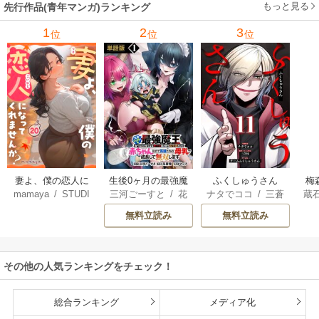
もっと見る
先行作品(青年マンガ)ランキング
に迎えられる～
1
2
3
位
位
位
妻よ、僕の恋人に
生後0ヶ月の最強魔
ふくしゅうさん
梅
mamaya
/
STUDI
三河ごーすと
/
花
ナタでココ
/
三蒼
蔵
なってくれません
王 食べるだけ強
O ZOON
房雪
/
マップ
核
/
チームふくし
カ
か？
くなるチート能力
無料立読み
無料立読み
ゅうさん
持ち転生者だけど
赤ちゃんなので英
雄たちの母乳で成
その他の人気ランキングをチェック！
長して無双します
総合ランキング
メディア化