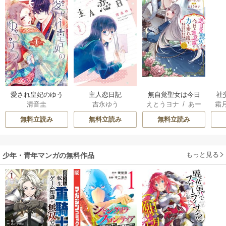
愛され皇妃のゆう
主人恋日記
無自覚聖女は今日
社
清音圭
吉永ゆう
えとうヨナ
/
あー
霜
うつ
も無意識に力を垂
ば
もんど
/
あんべよ
れ流す ～公爵家
辺
無料立読み
無料立読み
無料立読み
しろう
の落ちこぼれ令
折
嬢、嫁ぎ先で幸せ
任
を掴み取る～
もっと見る
少年・青年マンガの無料作品