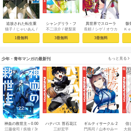
追放された転生重
シャングリラ・フ
異世界でスローラ
骸
猫子
/
じゃいあん
/
不二涼介
/
硬梨菜
長頼
/
シゲ
/
オウカ
Ｋ
騎士はゲーム知識
ロンティア（１）
イフを（願望） 1
異
武六甲理衣
で無双する（１）
～クソゲーハン
1冊無料
3冊無料
3冊無料
ター、神ゲーに挑
まんとす～
もっと見る
少年・青年マンガの最新刊
神血の救世主～0.00
ハナバス 苔石花江
ギルティサークル 2
信
江藤俊司
/
疾狼
/
3r
三好宏平
門馬司
/
山本やみー
大
000001％を引き当
のバスケ論 7巻
1巻
に