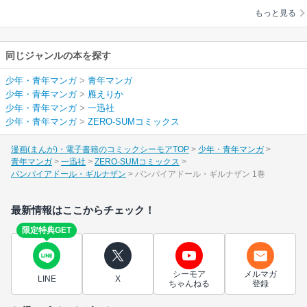
もっと見る
同じジャンルの本を探す
少年・青年マンガ
>
青年マンガ
少年・青年マンガ
>
雁えりか
少年・青年マンガ
>
一迅社
少年・青年マンガ
>
ZERO-SUMコミックス
漫画(まんが)・電子書籍のコミックシーモアTOP
少年・青年マンガ
青年マンガ
一迅社
ZERO-SUMコミックス
バンパイアドール・ギルナザン
バンパイアドール・ギルナザン 1巻
最新情報はここからチェック！
限定特典GET
シーモア
メルマガ
LINE
X
ちゃんねる
登録