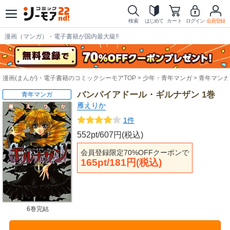
検索
はじめて
カート
ログイン
会員登録
漫画（マンガ）・電子書籍が国内最大級!!
漫画(まんが)・電子書籍のコミックシーモアTOP
少年・青年マンガ
青年マンガ
バンパイアドール・ギルナザン 1巻
青年マンガ
雁えりか
1件
552pt/607円(税込)
会員登録限定70%OFFクーポンで
165pt/181円(税込)
6巻完結