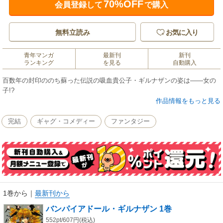
70%OFF
会員登録して
で購入
無料立読み
お気に入り
青年マンガ
最新刊
新刊
ランキング
を見る
自動購入
百数年の封印ののち蘇った伝説の吸血貴公子・ギルナザンの姿は――女の
子!?
作品情報をもっと見る
完結
ギャグ・コメディー
ファンタジー
1巻から
｜
最新刊から
バンパイアドール・ギルナザン 1巻
552pt/607円(税込)