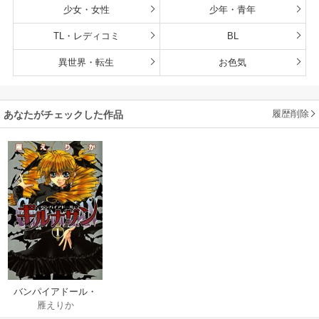
少女・女性
少年・青年
TL・レディコミ
BL
異世界・転生
お色気
履歴削除
あなたがチェックした作品
バンパイアドール・
雁えりか
ギルナザン