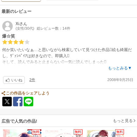
最新のレビュー
Xi
さん
(女性/30代)
総レビュー数：14件
爆☆笑
何か笑いたいなぁ…と思いながら検索していて見つけた作品絵も綺麗だ
し、ｳﾞｧﾝﾊﾟｲｱは好きなので、即購入
そして、読んでみると止まらない一気に読んでしまった
とにかく笑いたい。絵が汚いｷﾞｬｸﾞは嫌!!という人にｵｽｽﾒです
もっとみる▼
2件
2008年9月25日
いいね
この作品をシェアしよう
もっと見る
広告で人気の作品!
無料
無料
無料