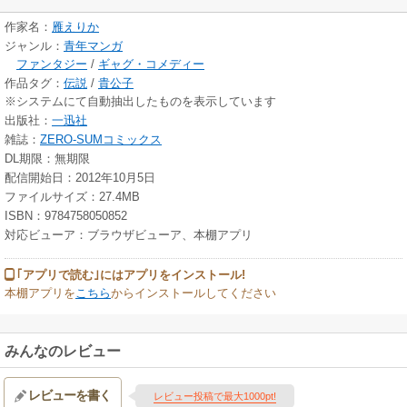
作家名：
雁えりか
ジャンル：
青年マンガ
ファンタジー
/
ギャグ・コメディー
作品タグ：
伝説
/
貴公子
※システムにて自動抽出したものを表示しています
出版社：
一迅社
雑誌：
ZERO-SUMコミックス
DL期限：無期限
配信開始日：2012年10月5日
ファイルサイズ：27.4MB
ISBN：9784758050852
対応ビューア：ブラウザビューア、本棚アプリ
｢アプリで読む｣にはアプリをインストール!
本棚アプリを
こちら
からインストールしてください
みんなのレビュー
レビューを書く
レビュー投稿で最大1000pt!