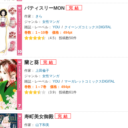
パティスリーMON
作家：
きら
ジャンル：
女性マンガ
雑誌・レーベル：
YOU
/
クイーンズコミックスDIGITAL
巻数：
1～10巻
価格： 494pt
（4.5） 投稿数50件
蘭と葵
作家：
上田倫子
ジャンル：
女性マンガ
雑誌・レーベル：
YOU
/
マーガレットコミックスDIGITAL
巻数：
1～7巻
価格： 494pt
（3.9） 投稿数61件
寿町美女御殿
作家：
山下和美