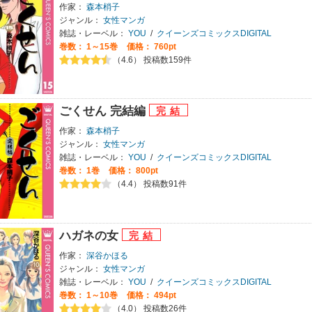
作家：
森本梢子
ジャンル：
女性マンガ
雑誌・レーベル：
YOU
/
クイーンズコミックスDIGITAL
巻数：
1～15巻
価格： 760pt
（4.6） 投稿数159件
ごくせん 完結編
作家：
森本梢子
ジャンル：
女性マンガ
雑誌・レーベル：
YOU
/
クイーンズコミックスDIGITAL
巻数：
1巻
価格： 800pt
（4.4） 投稿数91件
ハガネの女
作家：
深谷かほる
ジャンル：
女性マンガ
雑誌・レーベル：
YOU
/
クイーンズコミックスDIGITAL
巻数：
1～10巻
価格： 494pt
（4.0） 投稿数26件