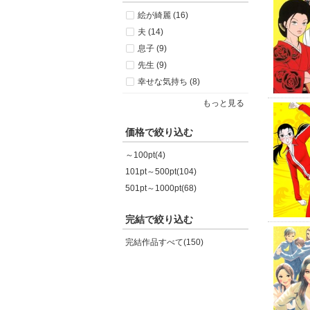
絵が綺麗 (16)
夫 (14)
息子 (9)
先生 (9)
幸せな気持ち (8)
もっと見る
価格で絞り込む
～100pt(4)
101pt～500pt(104)
501pt～1000pt(68)
完結で絞り込む
完結作品すべて(150)