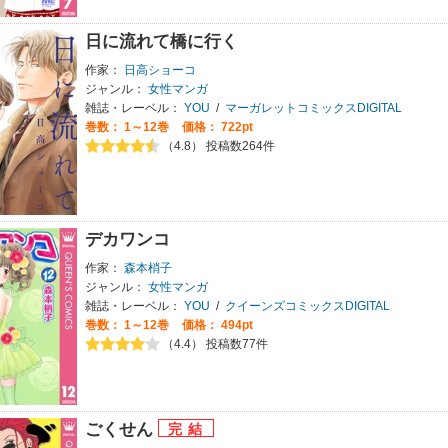
日に流れて橋に行く
作家：
日高ショーコ
ジャンル：
女性マンガ
雑誌・レーベル：
YOU
/
マーガレットコミックスDIGITAL
巻数：
1～12巻
価格： 722pt
（4.8） 投稿数264件
デカワンコ
作家：
森本梢子
ジャンル：
女性マンガ
雑誌・レーベル：
YOU
/
クイーンズコミックスDIGITAL
巻数：
1～12巻
価格： 494pt
（4.4） 投稿数77件
ごくせん