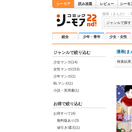
シーモア
読み放題
レビュー
シーモ
漫画（まんが）・
ジャンルで探す
総合
少年・青年
少女・女性
漫画(ま
ジャンルで絞り込む
検索結果1
少女マンガ(14)
女性マンガ(153)
少年マンガ(1)
BLマンガ(1)
小説・実用書(1)
お得で絞り込む
お得すべて(4)
無料版あり(3)
値引き/還元(1)