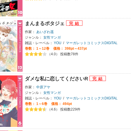
まんまるポタジェ
作家：
あいざわ遥
ジャンル：
女性マンガ
雑誌・レーベル：
YOU
/
マーガレットコミックスDIGITAL
巻数：
1～12巻
価格： 398pt～437pt
（4.0） 投稿数78件
ダメな私に恋してくださいR
作家：
中原アヤ
ジャンル：
女性マンガ
雑誌・レーベル：
YOU
/
マーガレットコミックスDIGITAL
巻数：
1～6巻
価格： 494pt
（4.6） 投稿数229件