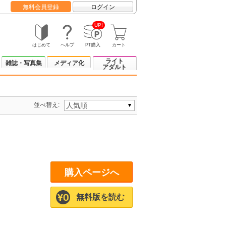
無料会員登録
ログイン
UP!
はじめて
ヘルプ
PT購入
カート
ライト
雑誌・写真集
メディア化
アダルト
並べ替え:
購入ページへ
無料版を読む