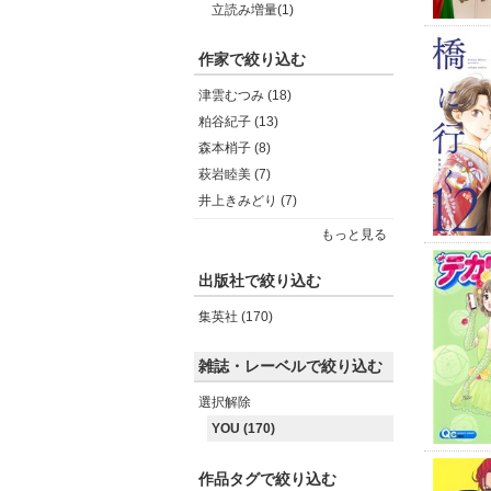
立読み増量(1)
作家で絞り込む
津雲むつみ (18)
粕谷紀子 (13)
森本梢子 (8)
萩岩睦美 (7)
井上きみどり (7)
もっと見る
出版社で絞り込む
集英社 (170)
雑誌・レーベルで絞り込む
選択解除
YOU (170)
作品タグで絞り込む