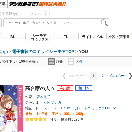
ア島
電子書籍ならコミックシーモア！
シーモア
BL
TL
ライトノベル
小説・実用書
コミックス
んが)・電子書籍のコミックシーモアTOP
>
YOU
70件中 1～100件を表示
詳細
画像
1
2
前のページ
次のページ
高台家の人々
作家：
森本梢子
ジャンル：
女性マンガ
雑誌・レーベル：
YOU
/
マーガレットコミックスDIGITAL
巻数：
1～7巻
価格： 100pt～398pt
（4.8） 投稿数1325件