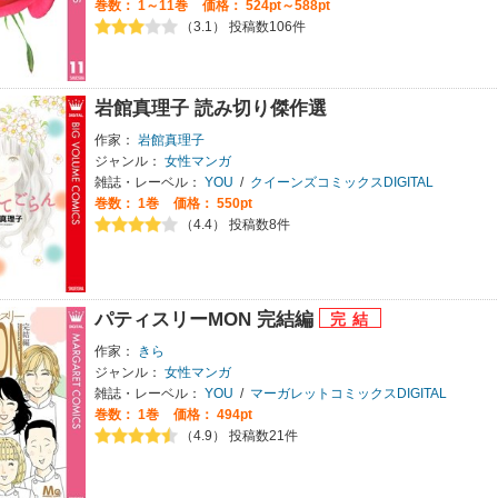
巻数：
1～11巻
価格： 524pt～588pt
（3.1） 投稿数106件
岩館真理子 読み切り傑作選
作家：
岩館真理子
ジャンル：
女性マンガ
雑誌・レーベル：
YOU
/
クイーンズコミックスDIGITAL
巻数：
1巻
価格： 550pt
（4.4） 投稿数8件
パティスリーMON 完結編
作家：
きら
ジャンル：
女性マンガ
雑誌・レーベル：
YOU
/
マーガレットコミックスDIGITAL
巻数：
1巻
価格： 494pt
（4.9） 投稿数21件