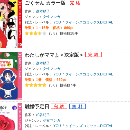
ごくせん カラー版
作家：
森本梢子
ジャンル：
女性マンガ
雑誌・レーベル：
YOU
/
クイーンズコミックスDIGITAL
巻数：
1～15巻
価格： 860pt
（3.8） 投稿数28件
わたしがママよ＜決定版＞
作家：
森本梢子
ジャンル：
女性マンガ
雑誌・レーベル：
YOU
/
クイーンズコミックスDIGITAL
巻数：
1巻
価格： 660pt
（5.0） 投稿数7件
離婚予定日
作家：
粕谷紀子
ジャンル：
少女マンガ
雑誌・レーベル：
YOU
/
クイーンズコミックスDIGITAL