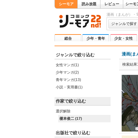
シーモア
読み放題
レビュー
シーモ
漫画（まんが）・
ジャンルで探す
総合
少年・青年
少女・女性
漫画(ま
ジャンルで絞り込む
検索結果1
女性マンガ(1)
少年マンガ(2)
青年マンガ(13)
小説・実用書(1)
作家で絞り込む
選択解除
榎本俊二 (17)
出版社で絞り込む