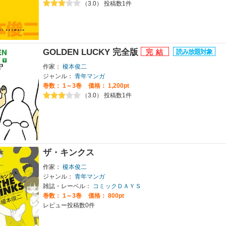
（3.0） 投稿数1件
GOLDEN LUCKY 完全版
作家：
榎本俊二
ジャンル：
青年マンガ
巻数：
1～3巻
価格： 1,200pt
（3.0） 投稿数1件
ザ・キンクス
作家：
榎本俊二
ジャンル：
青年マンガ
雑誌・レーベル：
コミックＤＡＹＳ
巻数：
1～3巻
価格： 800pt
レビュー投稿数0件