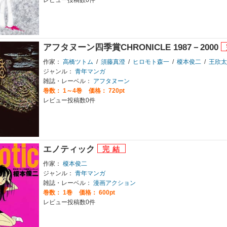
アフタヌーン四季賞CHRONICLE 1987－2000
作家：
高橋ツトム
/
須藤真澄
/
ヒロモト森一
/
榎本俊二
/
王欣太
ジャンル：
青年マンガ
雑誌・レーベル：
アフタヌーン
巻数：
1～4巻
価格： 720pt
レビュー投稿数0件
エノティック
作家：
榎本俊二
ジャンル：
青年マンガ
雑誌・レーベル：
漫画アクション
巻数：
1巻
価格： 600pt
レビュー投稿数0件