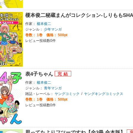
榎本俊二秘蔵まんがコレクション-しりももSHA
作家：
榎本俊二
ジャンル：
少年マンガ
巻数：
1巻
価格： 500pt
レビュー投稿数0件
表4子ちゃん
作家：
榎本俊二
ジャンル：
青年マンガ
雑誌・レーベル：
ヤングコミック
/
ヤングキングコミックス
巻数：
1巻
価格： 500pt
レビュー投稿数0件
思ってたよりフツーですね【全3冊 合本版】