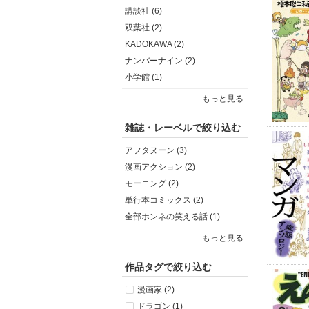
講談社 (6)
双葉社 (2)
KADOKAWA (2)
ナンバーナイン (2)
小学館 (1)
もっと見る
雑誌・レーベルで絞り込む
アフタヌーン (3)
漫画アクション (2)
モーニング (2)
単行本コミックス (2)
全部ホンネの笑える話 (1)
もっと見る
作品タグで絞り込む
漫画家 (2)
ドラゴン (1)