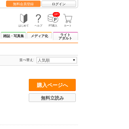
無料会員登録
ログイン
UP!
はじめて
ヘルプ
PT購入
カート
ライト
雑誌・写真集
メディア化
アダルト
並べ替え:
購入ページへ
無料立読み