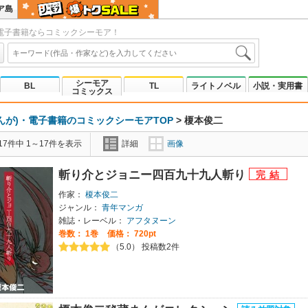
ア島
電子書籍ならコミックシーモア！
シーモア
BL
TL
ライトノベル
小説・実用書
コミックス
んが)・電子書籍のコミックシーモアTOP
>
榎本俊二
7件中 1～17件を表示
詳細
画像
斬り介とジョニー四百九十九人斬り
作家：
榎本俊二
ジャンル：
青年マンガ
雑誌・レーベル：
アフタヌーン
巻数：
1巻
価格： 720pt
（5.0） 投稿数2件