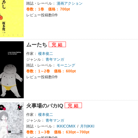
雑誌・レーベル：
漫画アクション
巻数：
1巻
価格： 700pt
レビュー投稿数0件
ムーたち
作家：
榎本俊二
ジャンル：
青年マンガ
雑誌・レーベル：
モーニング
巻数：
1～2巻
価格： 600pt
レビュー投稿数0件
火事場のバカIQ
作家：
榎本俊二
ジャンル：
青年マンガ
雑誌・レーベル：
IKKICOMIX
/
月刊IKKI
巻数：
1～3巻
価格： 630pt～700pt
レビュー投稿数0件