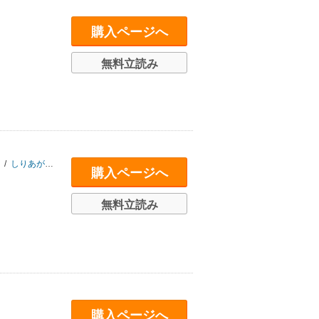
購入ページへ
無料立読み
/
しりあがり寿
/
高野文子
/
中村明日美子
/
西村ツチカ
/
古屋兎丸
/
山口晃
/
購入ページへ
無料立読み
購入ページへ