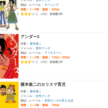
ジャンル：
青年マンガ
雑誌・レーベル：
モーニング
巻数：
1～9巻
価格： 600pt
（3.0） 投稿数3件
アンダー3
作家：
榎本俊二
ジャンル：
青年マンガ
雑誌・レーベル：
アフタヌーン
巻数：
1～3巻
価格： 720pt～800pt
（3.0） 投稿数1件
榎本俊二のカリスマ育児
作家：
榎本俊二
ジャンル：
女性マンガ
雑誌・レーベル：
全部ホンネの笑える話
巻数：
1～2巻
価格： 780pt