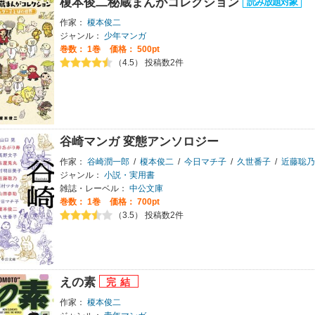
榎本俊二秘蔵まんがコレクション
作家：
榎本俊二
ジャンル：
少年マンガ
巻数：
1巻
価格： 500pt
（4.5） 投稿数2件
谷崎マンガ 変態アンソロジー
作家：
谷崎潤一郎
/
榎本俊二
/
今日マチ子
/
久世番子
/
近藤聡乃
ジャンル：
小説・実用書
雑誌・レーベル：
中公文庫
巻数：
1巻
価格： 700pt
（3.5） 投稿数2件
えの素
作家：
榎本俊二