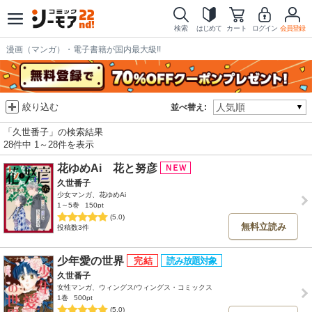
検索
はじめて
カート
ログイン
会員登録
漫画（マンガ）・電子書籍が国内最大級!!
絞り込む
並べ替え:
「久世番子」の検索結果
28件中 1～28件を表示
花ゆめAi 花と努彦
久世番子
少女マンガ、花ゆめAi
1～5巻
150pt
(5.0)
無料立読み
投稿数3件
少年愛の世界
久世番子
女性マンガ、ウィングス/ウィングス・コミックス
1巻
500pt
(5.0)