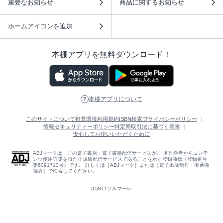
重要なお知らせ
商品に関するお知らせ
ホームアイコンを追加
本棚アプリを無料ダウンロード！
本棚アプリについて
このサイトについて
推奨環境
利用規約
ISBN検索
プライバシーポリシー
情報セキュリティーポリシー
特定商取引法に基づく表示
安心してお使いいただくために
ABJマークは、この電子書店・電子書籍配信サービスが、 著作権者からコンテ
ンツ使用許諾を得た正規版配信サービスであることを示す登録商標（登録番号
第6091713号）です。 詳しくは［ABJマーク］または［電子出版制作・流通協
議会］で検索してください。
(C)NTTソルマーレ