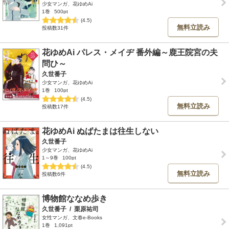
少女マンガ、花ゆめAi
1巻
500pt
(4.5)
無料立読み
投稿数31件
花ゆめAi パレス・メイヂ 番外編～鹿王院宮の夫
問ひ～
久世番子
少女マンガ、花ゆめAi
1巻
100pt
(4.5)
無料立読み
投稿数17件
花ゆめAi ぬばたまは往生しない
久世番子
少女マンガ、花ゆめAi
1～9巻
100pt
(4.5)
無料立読み
投稿数6件
博物館ななめ歩き
久世番子
/
栗原祐司
女性マンガ、文春e-Books
1巻
1,091pt