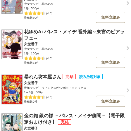
少女マンガ、花ゆめAi
1巻
500pt
(4.6)
無料立読み
投稿数80件
花ゆめAi パレス・メイヂ 番外編～東宮のピアッ
フェ～
久世番子
少女マンガ、花ゆめAi
1巻
100pt
(4.6)
無料立読み
投稿数34件
暴れん坊本屋さん
久世番子
青年マンガ、ウィングス/ウンポコ・コミックス
1～3巻
500pt
(4.6)
無料立読み
投稿数9件
金の釦 銀の襟 －パレス・メイヂ側聞－【電子限
定おまけ付き】
久世番子