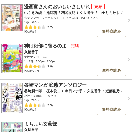
漫画家さんのおいしいさしいれ
いくえみ綾
/
池辺葵
/
磯谷友紀
/
久世番子
/
コナリミサト
/
早良
少女マンガ、マーガレットコミックスDIGITAL/スピネル
1巻
900pt
(3.7)
無料立読み
投稿数9件
神は細部に宿るのよ
久世番子
女性マンガ、Kiss
1～7巻
500pt～700pt
(3.6)
無料立読み
投稿数22件
谷崎マンガ 変態アンソロジー
谷崎潤一郎
/
榎本俊二
/
今日マチ子
/
久世番子
/
近藤聡乃
/
しり
小説・実用書、中公文庫
1巻
700pt
(3.5)
無料立読み
投稿数2件
よちよち文藝部
久世番子