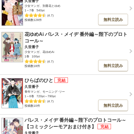
久世番子
少女マンガ、別冊花とゆめ
1～7巻
540pt
(4.7)
無料立読み
投稿数128件
花ゆめAi パレス・メイヂ 番外編～陛下のプロト
コール～
久世番子
少女マンガ、花ゆめAi
1巻
100pt
(4.7)
無料立読み
投稿数18件
ひらばのひと
久世番子
青年マンガ、モーニング･ツー
1～6巻
720pt～790pt
(4.7)
無料立読み
投稿数10件
パレス・メイヂ 番外編～陛下のプロトコール～
【コミックシーモアおまけ付き】
久世番子