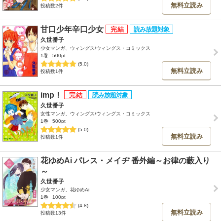
無料立読み
投稿数2件
甘口少年辛口少女
久世番子
少女マンガ、ウィングス/ウィングス・コミックス
1巻
500pt
(5.0)
無料立読み
投稿数1件
imp！
久世番子
女性マンガ、ウィングス/ウィングス・コミックス
1巻
500pt
(5.0)
無料立読み
投稿数1件
花ゆめAi パレス・メイヂ 番外編～お律の藪入り
～
久世番子
少女マンガ、花ゆめAi
1巻
100pt
(4.8)
無料立読み
投稿数13件