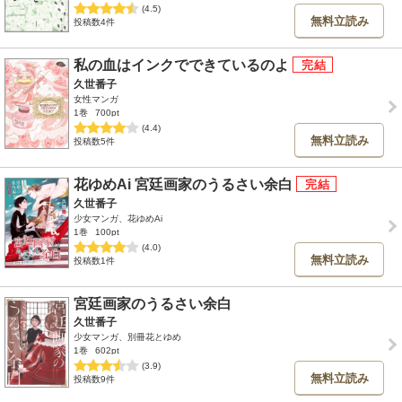
(4.5)
無料立読み
投稿数4件
私の血はインクでできているのよ
久世番子
女性マンガ
1巻
700pt
(4.4)
無料立読み
投稿数5件
花ゆめAi 宮廷画家のうるさい余白
久世番子
少女マンガ、花ゆめAi
1巻
100pt
(4.0)
無料立読み
投稿数1件
宮廷画家のうるさい余白
久世番子
少女マンガ、別冊花とゆめ
1巻
602pt
(3.9)
無料立読み
投稿数9件