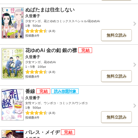
ぬばたまは往生しない
久世番子
少女マンガ、花とゆめコミックススペシャル/花ゆめAi
1巻
500pt
(4.8)
無料立読み
投稿数4件
花ゆめAi 金の釦 銀の襟
久世番子
少女マンガ、花ゆめAi
1～5巻
100pt
(4.8)
無料立読み
投稿数4件
番線
久世番子
女性マンガ、ウンポコ・コミックス/ウンポコ
1巻
500pt
(4.8)
無料立読み
投稿数4件
パレス・メイヂ