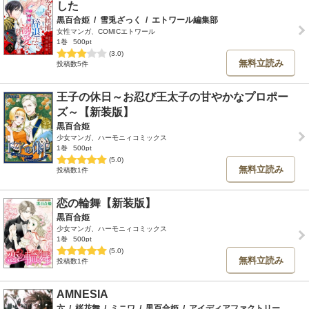
した
黒百合姫
/
雪兎ざっく
/
エトワール編集部
女性マンガ、COMICエトワール
1巻
500pt
(3.0)
無料立読み
投稿数5件
王子の休日～お忍び王太子の甘やかなプロポー
ズ～【新装版】
黒百合姫
少女マンガ、ハーモニィコミックス
1巻
500pt
(5.0)
無料立読み
投稿数1件
恋の輪舞【新装版】
黒百合姫
少女マンガ、ハーモニィコミックス
1巻
500pt
(5.0)
無料立読み
投稿数1件
AMNESIA
六
/
桜花舞
/
ミニワ
/
黒百合姫
/
アイディアファクトリー・デザインファクトリー