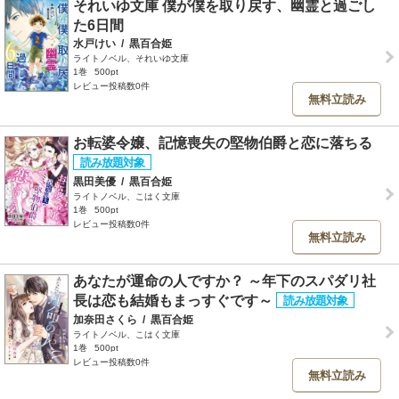
それいゆ文庫 僕が僕を取り戻す、幽霊と過ごし
た6日間
水戸けい
/
黒百合姫
ライトノベル、それいゆ文庫
1巻
500pt
レビュー投稿数0件
無料立読み
お転婆令嬢、記憶喪失の堅物伯爵と恋に落ちる
黒田美優
/
黒百合姫
ライトノベル、こはく文庫
1巻
500pt
レビュー投稿数0件
無料立読み
あなたが運命の人ですか？ ～年下のスパダリ社
長は恋も結婚もまっすぐです～
加奈田さくら
/
黒百合姫
ライトノベル、こはく文庫
1巻
500pt
レビュー投稿数0件
無料立読み