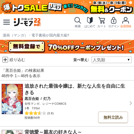
検索
はじめて
カート
ログイン
会員登録
漫画（マンガ）・電子書籍が国内最大級!!
絞り込む
並べ替え:
「黒百合姫」の検索結果
46件中 1～46件を表示
追放された最強令嬢は、新たな人生を自由に生
きる
黒百合姫
/
灯乃
女性マンガ、レジーナCOMICS
1巻
720pt
(3.8)
無料立読み
投稿数56件
背徳愛～親友の好きな人～