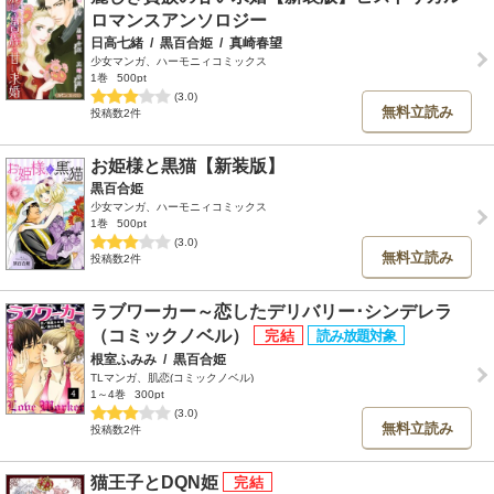
ロマンスアンソロジー
日高七緒
/
黒百合姫
/
真崎春望
少女マンガ、ハーモニィコミックス
1巻
500pt
(3.0)
無料立読み
投稿数2件
お姫様と黒猫【新装版】
黒百合姫
少女マンガ、ハーモニィコミックス
1巻
500pt
(3.0)
無料立読み
投稿数2件
ラブワーカー～恋したデリバリー･シンデレラ
（コミックノベル）
根室ふみみ
/
黒百合姫
TLマンガ、肌恋(コミックノベル)
1～4巻
300pt
(3.0)
無料立読み
投稿数2件
猫王子とDQN姫