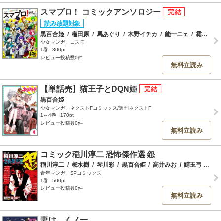
スマプロ！ コミックアンソロジー
黒百合姫
/
権田原
/
馬あぐり
/
木野イチカ
/
能一ニェ
/
霜月かいり
少女マンガ、コスモ
1巻
800pt
レビュー投稿数0件
無料立読み
【単話売】猫王子とDQN姫
黒百合姫
少女マンガ、ネクストFコミックス/週刊ネクストF
1～4巻
170pt
レビュー投稿数0件
無料立読み
コミック稲川淳二 恐怖傑作選 怨
稲川淳二
/
桜水樹
/
琴川彩
/
黒百合姫
/
高井みお
/
鯖玉弓
/
洋
青年マンガ、SPコミックス
1巻
500pt
レビュー投稿数0件
無料立読み
妻は、くノ一