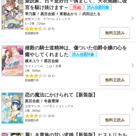
愛読家、日々是好日～慎ましく、天衣無縫に後
宮を駆け抜けます～
琴乃葉
/
黒百合姫
/
東都あかり
/
武田ほたる
女性マンガ、ラワーレコミックス
1～2巻
720pt
(3.5)
無料立読み
投稿数6件
婿殿の騎士道精神は、傷ついた伯爵令嬢の心を
癒やしてくれました
榎木ユウ
/
黒百合姫
ライトノベル、こはく文庫
1巻
500pt
(3.1)
無料立読み
投稿数7件
恋の魔法にかけられて【新装版】
黒百合姫
/
冬森雪湖
少女マンガ、ハーモニィコミックス
1巻
500pt
(3.0)
無料立読み
投稿数3件
麗しき貴族の甘い求婚【新装版】ヒストリカル