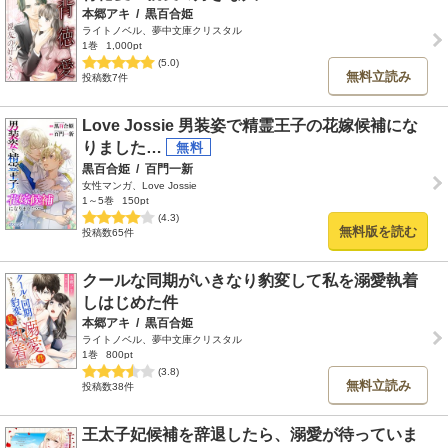
本郷アキ
/
黒百合姫
ライトノベル、夢中文庫クリスタル
1巻
1,000pt
(5.0)
無料立読み
投稿数7件
Love Jossie 男装姿で精霊王子の花嫁候補にな
りました…
黒百合姫
/
百門一新
女性マンガ、Love Jossie
1～5巻
150pt
(4.3)
無料版を読む
投稿数65件
クールな同期がいきなり豹変して私を溺愛執着
しはじめた件
本郷アキ
/
黒百合姫
ライトノベル、夢中文庫クリスタル
1巻
800pt
(3.8)
無料立読み
投稿数38件
王太子妃候補を辞退したら、溺愛が待っていま