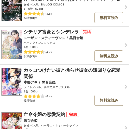
女性マンガ、B's-LOG COMICS
1～5巻
574pt
(4.8)
無料立読み
投稿数8件
シチリア富豪とシンデレラ
スーザン・スティーヴンス
/
黒百合姫
ハーレクインコミックス
1巻
500pt
(4.7)
無料立読み
投稿数3件
カッコつけたい彼と拗らせ彼女の遠回りな恋愛
関係
本郷アキ
/
黒百合姫
ライトノベル、夢中文庫クリスタル
1巻
500pt
(4.4)
無料立読み
投稿数8件
亡命令嬢の恋愛契約
黒百合姫
女性マンガ、ハーモニィｂｙハーレクイン