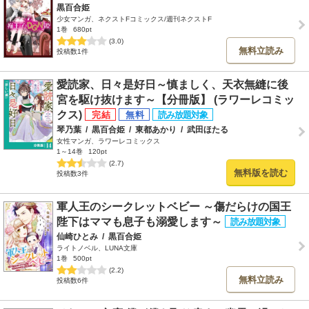
黒百合姫
少女マンガ、ネクストFコミックス/週刊ネクストF
1巻
680pt
(3.0)
無料立読み
投稿数1件
愛読家、日々是好日～慎ましく、天衣無縫に後
宮を駆け抜けます～【分冊版】 (ラワーレコミッ
クス)
琴乃葉
/
黒百合姫
/
東都あかり
/
武田ほたる
女性マンガ、ラワーレコミックス
1～14巻
120pt
(2.7)
無料版を読む
投稿数3件
軍人王のシークレットベビー ～傷だらけの国王
陛下はママも息子も溺愛します～
仙崎ひとみ
/
黒百合姫
ライトノベル、LUNA文庫
1巻
500pt
(2.2)
無料立読み
投稿数6件