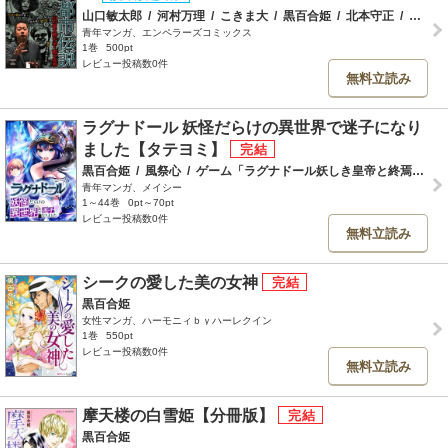
山口敏太郎
/
河村万理
/
こきま大
/
黒百合姫
/
北本守正
/
鯖玉弓
青年マンガ、エンペラーズコミックス
1巻
500pt
レビュー投稿数0件
無料立読み
ラグナドール 妖怪だらけの異世界で迷子になり
ました【タテヨミ】
黒百合姫
/
風祭心
/
ゲーム「ラグナドール妖しき皇帝と終焉の夜叉姫」
青年マンガ、メイシー
1～44巻
0pt～70pt
レビュー投稿数0件
無料立読み
シークの愛した美の女神
黒百合姫
女性マンガ、ハーモニィｂｙハーレクイン
1巻
550pt
レビュー投稿数0件
無料立読み
摩天楼の白雪姫【分冊版】
黒百合姫