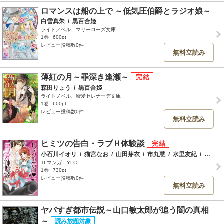
ロマンスは船の上で ～低気圧伯爵とラジオ娘～
白雪真朱
/
黒百合姫
ライトノベル、マリーローズ文庫
1巻
600pt
レビュー投稿数0件
無料立読み
薄紅の月～罪深き逢瀬～
森田りょう
/
黒百合姫
ライトノベル、蜜愛セレナーデ文庫
1巻
600pt
レビュー投稿数0件
無料立読み
ヒミツの告白・ラブＨ体験談
小石川イオリ
/
猫宮なお
/
山田芽衣
/
市丸慧
/
水里友紀
/
長倉けいこ
TLマンガ、YLC
1巻
730pt
レビュー投稿数0件
無料立読み
ヤバすぎ都市伝説～山口敏太郎が追う闇の真相
～