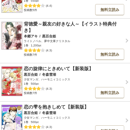
1巻
550pt
(4.4)
無料立読み
投稿数5件
背徳愛～親友の好きな人～【イラスト特典付
き】
本郷アキ
/
黒百合姫
ライトノベル、夢中文庫クリスタル
1巻
1,200pt
(4.3)
無料立読み
投稿数7件
恋の旋律にときめいて【新装版】
黒百合姫
/
冬森雪湖
少女マンガ、ハーモニィコミックス
1巻
500pt
(4.3)
無料立読み
投稿数7件
恋の雫を抱きしめて【新装版】
黒百合姫
/
冬森雪湖
少女マンガ、ハーモニィコミックス
1巻
500pt
(4.3)