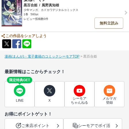
黒百合姫
/
風野真知雄
少年マンガ、カドカワデジタルコミックス
1巻
580pt
レビュー投稿数0件
無料立読み
この作品をシェアしよう
漫画(まんが)・電子書籍のコミックシーモアTOP
黒百合姫
最新情報はここからチェック！
限定特典GET
シーモア
メルマガ
LINE
X
ちゃんねる
登録
お得にポイントゲット！
ご来店ポイント
シーモアでポイ活