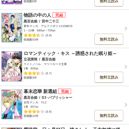
無料立読み
投稿数6件
物語の中の人
黒百合姫
/
田中二十三
青年マンガ、アルファポリスCOMICS
1～13巻
680pt～700pt
(3.9)
無料立読み
投稿数53件
ロマンティック・キス ～誘惑された眠り姫～
立花実咲
/
黒百合姫
ライトノベル、マリーローズ文庫
1巻
600pt
(3.7)
無料立読み
投稿数3件
幕末恋華 新選組
黒百合姫
/
D3･パブリッシャー
女性マンガ、YLC
1巻
657pt
(3.6)
無料立読み
投稿数10件