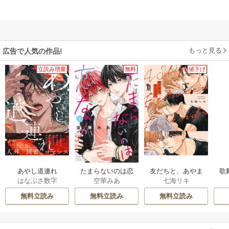
もっと見る
広告で人気の作品!
立読み増量
無料
値下げ
あやし道連れ
たまらないのは恋
友だちと、あやま
歌
はなぶさ数字
空華みあ
七海リキ
なのか
ち。
無料立読み
無料立読み
無料立読み