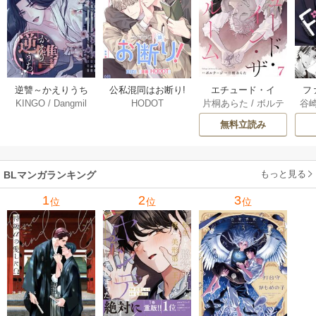
逆讐～かえりうち
エチュード・イ
フ
公私混同はお断り!
KINGO
/
Dangmil
片桐あらた
/
ボルテ
谷
HODOT
～【タテヨミ】 36
ン・ザ・ルーム[Blu
～
【タテヨミ】 67巻
ージ
巻
Mellow] 7巻
下
無料立読み
【
ア
もっと見る
BLマンガランキング
1
2
3
位
位
位