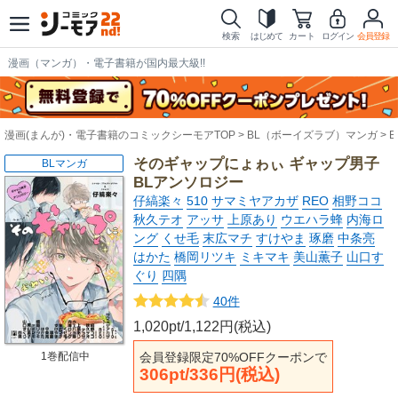
検索
はじめて
カート
ログイン
会員登録
漫画（マンガ）・電子書籍が国内最大級!!
漫画(まんが)・電子書籍のコミックシーモアTOP
BL（ボーイズラブ）マンガ
そのギャップにょゎぃ ギャップ男子
BLマンガ
BLアンソロジー
仔縞楽々
510
サマミヤアカザ
REO
相野ココ
秋久テオ
アッサ
上原あり
ウエハラ蜂
内海ロ
ング
くせ毛
末広マチ
すけやま
琢磨
中条亮
はかた
橋岡リツキ
ミキマキ
美山薫子
山口す
ぐり
四隅
40件
1,020pt/1,122円(税込)
会員登録限定70%OFFクーポンで
1巻配信中
306pt/336円(税込)