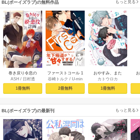
もっと見る
BL(ボーイズラブ)の無料作品
おやすみ、また
巻き戻り令息の
ファーストコール 1
カトウロカ
ASH
/
日村透
谷崎トルク
/
U-min
ね。ましろくん。
ね。
脱・悪役計画１
～童貞外科医、年
【電子限定漫画付
下ヤクザの嫁にさ
1冊無料
1冊無料
2冊無料
き】
れそうです！～
【単行本版(シーモ
ア限定描き下ろし
もっと見る
BL(ボーイズラブ)の最新刊
付き)】