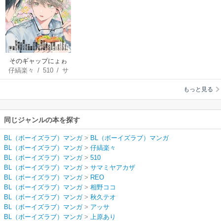
そのギャップにょゎ
仔縞楽々
/
510
/
サ
ぃ ギャップ男子BLア
マミヤアカザ
/
REO
ンソロジー
もっと見る
/
相野ココ
/
秋久テ
オ
/
アッサ
/
上原あ
り
/
ウエハラ蜂
/
内
同じジャンルの本を探す
海ロング
/
くせ毛
/
末広マチ
/
すけや
BL（ボーイズラブ）マンガ
>
BL（ボーイズラブ）マンガ
ま
/
琢磨
/
中条亮
/
BL（ボーイズラブ）マンガ
>
仔縞楽々
はかた
/
橋岡リツ
BL（ボーイズラブ）マンガ
>
510
キ
/
ミキマキ
/
美山
BL（ボーイズラブ）マンガ
>
サマミヤアカザ
薫子
/
山口すぐり
/
BL（ボーイズラブ）マンガ
>
REO
四隅
BL（ボーイズラブ）マンガ
>
相野ココ
BL（ボーイズラブ）マンガ
>
秋久テオ
BL（ボーイズラブ）マンガ
>
アッサ
BL（ボーイズラブ）マンガ
>
上原あり