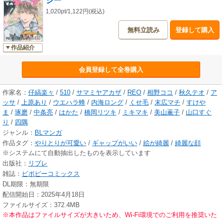
ジー
1,020pt/1,122円(税込)
無料立読み
登録して購入
作品紹介
会員登録して全巻購入
作家名：
仔縞楽々
/
510
/
サマミヤアカザ
/
REO
/
相野ココ
/
秋久テオ
/
ア
ッサ
/
上原あり
/
ウエハラ蜂
/
内海ロング
/
くせ毛
/
末広マチ
/
すけや
ま
/
琢磨
/
中条亮
/
はかた
/
橋岡リツキ
/
ミキマキ
/
美山薫子
/
山口すぐ
り
/
四隅
ジャンル：
BLマンガ
作品タグ：
やりとりが可愛い
/
ギャップがいい
/
絵が綺麗
/
綺麗な顔
※システムにて自動抽出したものを表示しています
出版社：
リブレ
雑誌：
ビボピーコミックス
DL期限：無期限
配信開始日：2025年4月18日
ファイルサイズ：372.4MB
※本作品はファイルサイズが大きいため、Wi-Fi環境でのご利用を推奨いた