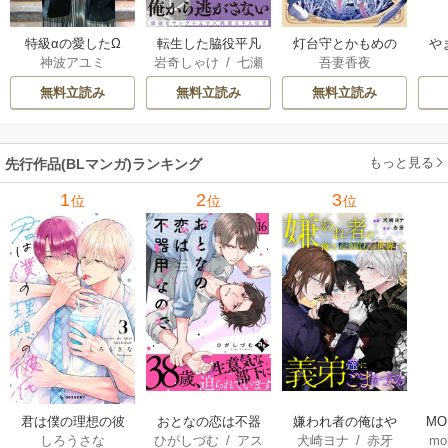
特級αの愛したΩ
転生した脇役平凡
灯台守とかもめの
や
神波アユミ
岩奇しゃけ
/
七瀬
吾妻香夜
な僕は、美形第二
子
か
おむ
王子をヤンデレに
無料立読み
無料立読み
無料立読み
してしまった【シ
ーモア限定版】
もっと見る
先行作品(BLマンガ)ランキング
1
2
3
位
位
位
君は僕の理想の彼
おとなの恋は不器
嫌われ者の俺はや
MO
しろうさな
ひがしづむ
/
アス
犬崎ヨナ
/
赤牙
mo
氏
用なので
り直しの世界で義
U