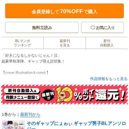
70%OFF
会員登録して
で購入
無料立読み
お気に入り
BLマンガ
最新刊
新刊
ランキング
を見る
自動購入
「好きになるしかないじゃん！泣」
超豪華執筆陣、ギャップ萌え読切集！
【cover illustration＆comic】
仔縞楽々
作品情報をもっと見る
【pin up】
510/サマミヤアカザ
【pin up＆comic】
REO
【comic】
相野ココ/秋久テオ/アッサ/上原あり/ウエハラ蜂/内海ロング/くせ毛/末広マ
1巻から
｜
最新刊から
チ/すけやま/琢磨/中条 亮/はかた/橋岡リツキ/ミキマキ/美山薫子/山口すぐ
そのギャップにょゎぃ ギャップ男子BLアンソロ
り/四隅