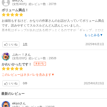
umi
さん
(女性/40代)
総レビュー数：207件
ャップが最高で2人のやり取りが超絶可愛かったです。
ボリューム満点！
お値段もするけど、かなりの作家さんのお話が入っていてボリューム満点
です。読みやすくてスルスルどんどん読んじゃいました。
基本私はギャップがあればある程グッとくるのですが「ギャップ」とひと
口に言っても、こんなに沢山のラインナップのギャップがあったんだな
もっとみる▼
ぁ〜とギャップ萌え所持者には楽しい一冊でした。
1件
2025年6月1日
そーだなぁ私はリーマン系が好きなので個人的には内海ロング先生のお話
いいね
が好きでした♡
ぷわ～！
さん
(女性/20代)
総レビュー数：295件
かわいかったです！
ネタバレ
このレビューはネタバレを含みます▼
0件
2025年6月15日
いいね
最新のレビュー
ekiyo
さん