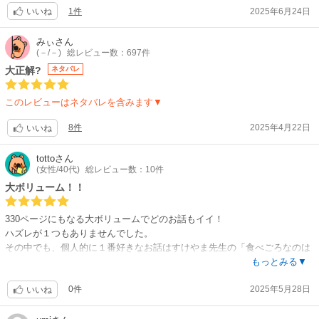
1件
2025年6月24日
いいね
みぃ
さん
(－/－)
総レビュー数：697件
大正解?
ネタバレ
このレビューはネタバレを含みます▼
8件
2025年4月22日
いいね
totto
さん
(女性/40代)
総レビュー数：10件
大ボリューム！！
330ページにもなる大ボリュームでどのお話もイイ！
ハズレが１つもありませんでした。
その中でも、個人的に１番好きなお話はすけやま先生の「食べごろなのは
イチゴだけ」にハマり、読み終えたあともキャラクターたちが頭から離れ
もっとみる▼
ず、何度もページをめくっては癒されていました。
0件
2025年5月28日
「ごっつい体格の受け×小柄で綺麗な顔の攻め」という体格差がたまらな
いいね
いです。
一見、見た目から攻めと受けが逆では？と思ってしまいましたが、そのギ