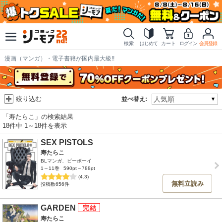
検索
はじめて
カート
ログイン
会員登録
漫画（マンガ）・電子書籍が国内最大級!!
絞り込む
並べ替え:
「寿たらこ」の検索結果
18件中 1～18件を表示
SEX PISTOLS
寿たらこ
BLマンガ、ビーボーイ
1～11巻
590pt～788pt
(4.3)
無料立読み
投稿数656件
GARDEN
寿たらこ