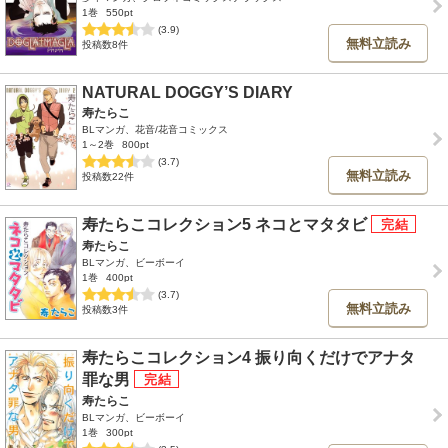
1巻
550pt
(3.9)
無料立読み
投稿数8件
NATURAL DOGGY’S DIARY
寿たらこ
BLマンガ、花音/花音コミックス
1～2巻
800pt
(3.7)
無料立読み
投稿数22件
寿たらこコレクション5 ネコとマタタビ
寿たらこ
BLマンガ、ビーボーイ
1巻
400pt
(3.7)
無料立読み
投稿数3件
寿たらこコレクション4 振り向くだけでアナタ
罪な男
寿たらこ
BLマンガ、ビーボーイ
1巻
300pt