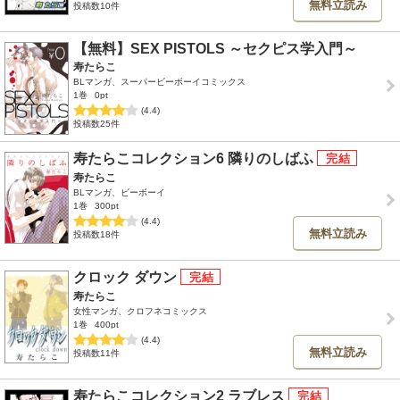
無料立読み
投稿数10件
【無料】SEX PISTOLS ～セクピス学入門～
寿たらこ
BLマンガ、スーパービーボーイコミックス
1巻
0pt
(4.4)
投稿数25件
寿たらこコレクション6 隣りのしばふ
寿たらこ
BLマンガ、ビーボーイ
1巻
300pt
(4.4)
無料立読み
投稿数18件
クロック ダウン
寿たらこ
女性マンガ、クロフネコミックス
1巻
400pt
(4.4)
無料立読み
投稿数11件
寿たらこコレクション2 ラブレス