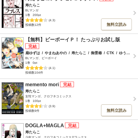
寿たらこ
BLマンガ
1巻
200pt
(4.3)
無料立読み
投稿数12件
【無料】ビーボーイＰ！ たっぷりお試し版
扇ゆずは
/
やまねあやの
/
寿たらこ
/
御景椿
/
CTK
/
ゆうや
/
昨
BLマンガ、ビーボーイ
1巻
0pt
(4.1)
投稿数104件
memento mori
寿たらこ
女性マンガ、クロフネコミックス
1巻
100pt
(3.9)
無料立読み
投稿数9件
DOGLA+MAGLA
寿たらこ
少年マンガ、クロフネコミックスデラックス