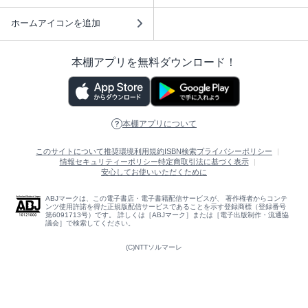
ホームアイコンを追加
本棚アプリを無料ダウンロード！
本棚アプリについて
このサイトについて
推奨環境
利用規約
ISBN検索
プライバシーポリシー
情報セキュリティーポリシー
特定商取引法に基づく表示
安心してお使いいただくために
ABJマークは、この電子書店・電子書籍配信サービスが、 著作権者からコンテ
ンツ使用許諾を得た正規版配信サービスであることを示す登録商標（登録番号
第6091713号）です。 詳しくは［ABJマーク］または［電子出版制作・流通協
議会］で検索してください。
(C)NTTソルマーレ