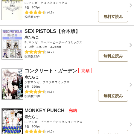
BLマンガ、クロフネコミックス
1巻
905pt
(4.9)
無料立読み
投稿数12件
SEX PISTOLS【合本版】
寿たらこ
BLマンガ、スーパービーボーイコミックス
1～2巻
2,979pt～3,245pt
(4.7)
無料立読み
投稿数12件
コンクリート・ガーデン
寿たらこ
少女マンガ、クロフネコミックス
1巻
250pt
(4.6)
無料立読み
投稿数51件
MONKEY PUNCH
寿たらこ
BLマンガ、ビーボーイデジタルコミックス
1巻
300pt
(4.5)