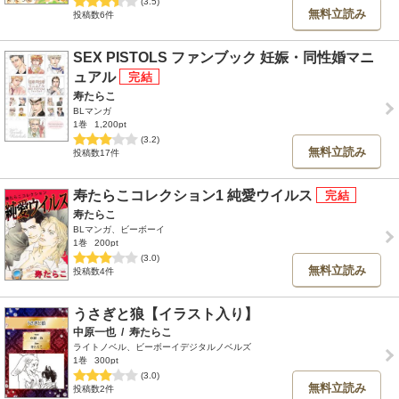
(3.5)
無料立読み
投稿数6件
SEX PISTOLS ファンブック 妊娠・同性婚マニ
ュアル
寿たらこ
BLマンガ
1巻
1,200pt
(3.2)
無料立読み
投稿数17件
寿たらこコレクション1 純愛ウイルス
寿たらこ
BLマンガ、ビーボーイ
1巻
200pt
(3.0)
無料立読み
投稿数4件
うさぎと狼【イラスト入り】
中原一也
/
寿たらこ
ライトノベル、ビーボーイデジタルノベルズ
1巻
300pt
(3.0)
無料立読み
投稿数2件