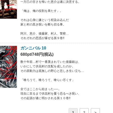
一方己の甘さを悔いた恵介は遂に決意する。
「俺は、俺の役割を果たす」。
それは心身に嫌という程染み込んだ
家と村の黒き呪いを断ち切る事。
阿川、恵介、後藤家、村人、警察…
それぞれの思惑が爆ぜる第９巻!!
ガンニバル 10
680pt/748円(税込)
数十年前…村で一番蔑まれていた後藤銀は、
いかにして供花村の支配を成したのか。
その原動力は底無しの野心と悲しき生い立ち…
「喰ろうて、喰ろうて、喰らい尽くす」
全てはここから始まった──。
現在に至るまで供花村を覆う恐るべき呪い、
その起源が遂に明かされる第１０巻!!
1
2
>