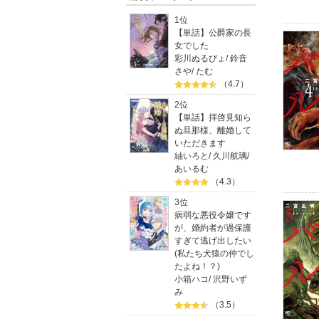
1位
【単話】公爵家の長
女でした
彩川ぬるぴょ
/
鈴音
さや
/
たむ
（4.7）
2位
【単話】拝啓見知ら
ぬ旦那様、離婚して
いただきます
紬いろと
/
久川航璃
/
あいるむ
（4.3）
3位
病弱な悪役令嬢です
が、婚約者が過保護
すぎて逃げ出したい
(私たち犬猿の仲でし
たよね！？)
小箱ハコ
/
沢野いず
み
（3.5）