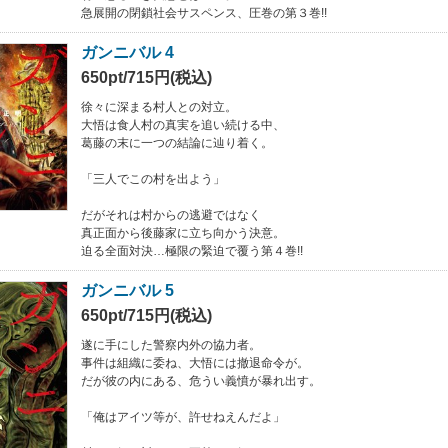
急展開の閉鎖社会サスペンス、圧巻の第３巻!!
ガンニバル 4
650pt/715円(税込)
徐々に深まる村人との対立。
大悟は食人村の真実を追い続ける中、
葛藤の末に一つの結論に辿り着く。
「三人でこの村を出よう」
だがそれは村からの逃避ではなく
真正面から後藤家に立ち向かう決意。
迫る全面対決…極限の緊迫で覆う第４巻!!
ガンニバル 5
650pt/715円(税込)
遂に手にした警察内外の協力者。
事件は組織に委ね、大悟には撤退命令が。
だが彼の内にある、危うい義憤が暴れ出す。
「俺はアイツ等が、許せねえんだよ」