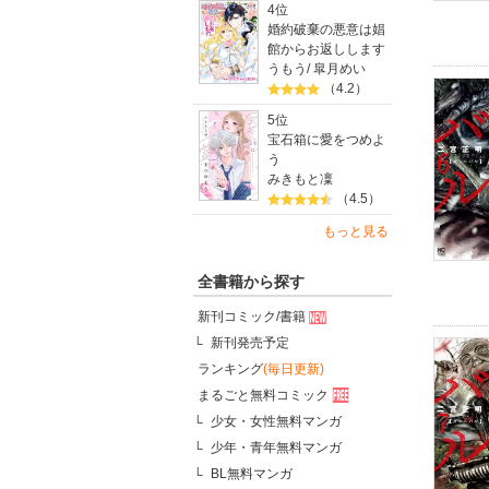
4位
婚約破棄の悪意は娼
館からお返しします
うもう
/
皐月めい
（4.2）
5位
宝石箱に愛をつめよ
う
みきもと凜
（4.5）
もっと見る
全書籍から探す
新刊コミック/書籍
新刊発売予定
ランキング
(毎日更新)
まるごと無料コミック
少女・女性無料マンガ
少年・青年無料マンガ
BL無料マンガ