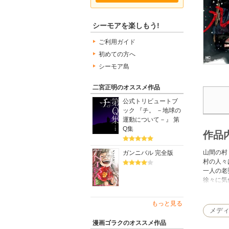
シーモアを楽しもう!
ご利用ガイド
初めての方へ
シーモア島
二宮正明のオススメ作品
公式トリビュートブ
ック 『チ。 －地球の
運動について－』 第
Q集
作品
山間の村
ガンニバル 完全版
村の人々
一人の老
徐々に気
「この村
もっと見る
メデ
次々と起
漫画ゴラクのオススメ作品
一息も尽