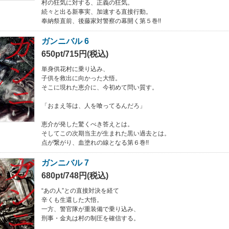
村の狂気に対する、正義の狂気。
続々と出る新事実、加速する直接行動。
奉納祭直前、後藤家対警察の幕開く第５巻!!
ガンニバル 6
650pt/715円(税込)
単身供花村に乗り込み、
子供を救出に向かった大悟。
そこに現れた恵介に、今初めて問い質す。
「おまえ等は、人を喰ってるんだろ」
恵介が発した驚くべき答えとは。
そしてこの次期当主が生まれた黒い過去とは。
点が繋がり、血塗れの線となる第６巻!!
ガンニバル 7
680pt/748円(税込)
“あの人”との直接対決を経て
辛くも生還した大悟。
一方、警官隊が重装備で乗り込み、
刑事・金丸は村の制圧を確信する。