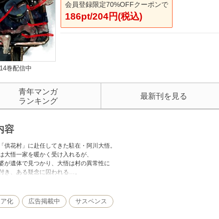
会員登録限定70%OFFクーポンで
186pt/204円(税込)
14巻配信中
青年マンガ
最新刊を見る
ランキング
内容
「供花村」に赴任してきた駐在・阿川大悟。
は大悟一家を暖かく受け入れるが、
婆が遺体で見つかり、大悟は村の異常性に
付き、ある疑念に囚われる…。
の人間は人を喰ってる」──。
ィア化
広告掲載中
サスペンス
きる事件、村に充満する排除の空気、
かせぬ緊迫感で放つ、