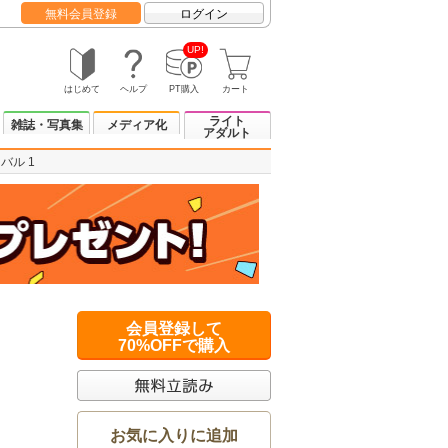
無料会員登録
ログイン
UP!
はじめて
ヘルプ
PT購入
カート
ライト
雑誌・写真集
メディア化
アダルト
バル 1
会員登録して
70%OFFで購入
お気に入りに追加