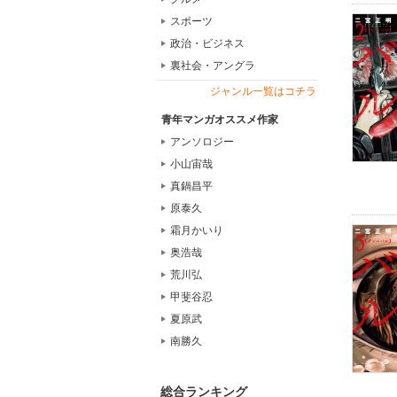
スポーツ
政治・ビジネス
裏社会・アングラ
ジャンル一覧はコチラ
青年マンガオススメ作家
アンソロジー
小山宙哉
真鍋昌平
原泰久
霜月かいり
奥浩哉
荒川弘
甲斐谷忍
夏原武
南勝久
総合ランキング