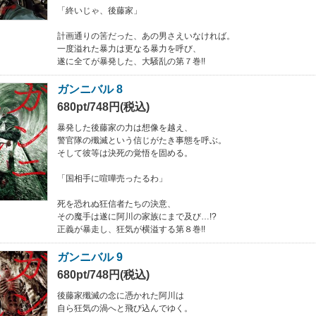
「終いじゃ、後藤家」
計画通りの筈だった、あの男さえいなければ。
一度溢れた暴力は更なる暴力を呼び、
遂に全てが暴発した、大騒乱の第７巻!!
ガンニバル 8
680pt/748円(税込)
暴発した後藤家の力は想像を越え、
警官隊の殲滅という信じがたき事態を呼ぶ。
そして彼等は決死の覚悟を固める。
「国相手に喧嘩売ったるわ」
死を恐れぬ狂信者たちの決意、
その魔手は遂に阿川の家族にまで及び…!?
正義が暴走し、狂気が横溢する第８巻!!
ガンニバル 9
680pt/748円(税込)
後藤家殲滅の念に憑かれた阿川は
自ら狂気の渦へと飛び込んでゆく。