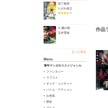
驚愕・戦
包丁無宿
たがわ靖之
Ｇ 餓の島
作品
玉井雪雄
もっと見る
Menu
青年マンガオススメジャンル
ファンタジー
ラブコメ
ギャグ・コメディー
バトル・アクション
お色気
歴史
グルメ