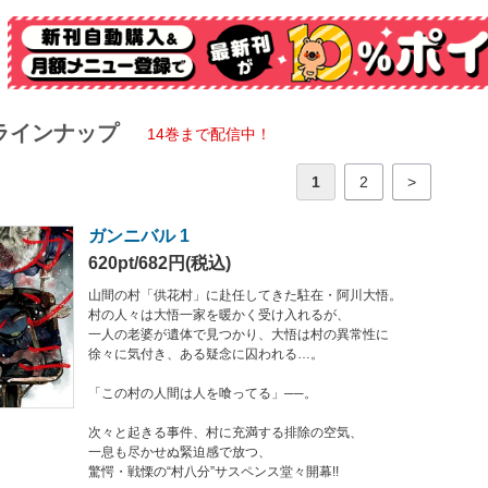
慄の“村八分”サスペンス堂々開幕!!
ラインナップ
14巻まで配信中！
1
2
>
ガンニバル 1
620pt/682円(税込)
山間の村「供花村」に赴任してきた駐在・阿川大悟。
村の人々は大悟一家を暖かく受け入れるが、
一人の老婆が遺体で見つかり、大悟は村の異常性に
徐々に気付き、ある疑念に囚われる…。
「この村の人間は人を喰ってる」──。
次々と起きる事件、村に充満する排除の空気、
一息も尽かせぬ緊迫感で放つ、
驚愕・戦慄の“村八分”サスペンス堂々開幕!!