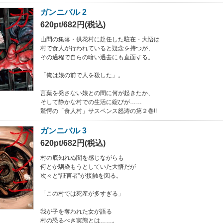
ガンニバル 2
620pt/682円(税込)
山間の集落・供花村に赴任した駐在・大悟は
村で食人が行われていると疑念を持つが、
その過程で自らの暗い過去にも直面する。
「俺は娘の前で人を殺した」。
言葉を発さない娘との間に何が起きたか、
そして静かな村での生活に綻びが……
驚愕の「食人村」サスペンス怒涛の第２巻!!
ガンニバル 3
620pt/682円(税込)
村の底知れぬ闇を感じながらも
何とか馴染もうとしていた大悟だが
次々と“証言者”が接触を図る。
「この村では死産が多すぎる」
我が子を奪われた女が語る
村の恐るべき実態とは……。