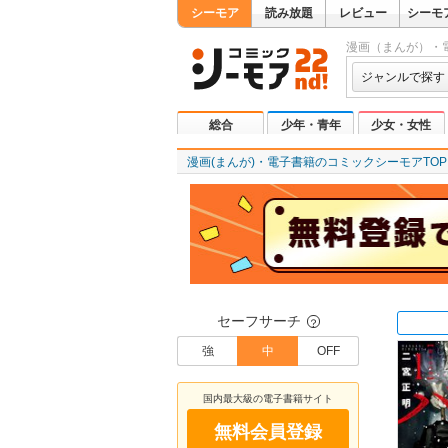
シーモア
読み放題
レビュー
シーモ
漫画（まんが）・
ジャンルで探す
総合
少年・青年
少女・女性
漫画(まんが)・電子書籍のコミックシーモアTOP
セーフサーチ
？
強
中
OFF
国内最大級の電子書籍サイト
無料会員登録