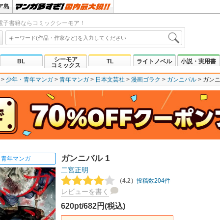
ア島
電子書籍ならコミックシーモア！
シーモア
BL
TL
ライトノベル
小説・実用書
コミックス
少年・青年マンガ
青年マンガ
日本文芸社
漫画ゴラク
ガンニバル
ガンニ
ガンニバル 1
青年マンガ
二宮正明
（4.2）
投稿数204件
レビューを書く
620pt/682円(税込)