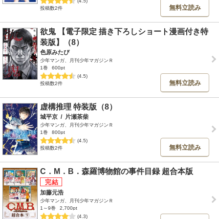
(4.5)
無料立読み
投稿数2件
欲鬼 【電子限定 描き下ろしショート漫画付き特
装版】（8）
色原みたび
少年マンガ、月刊少年マガジンＲ
1巻
600pt
(4.5)
無料立読み
投稿数2件
虚構推理 特装版（8）
城平京
/
片瀬茶柴
少年マンガ、月刊少年マガジンＲ
1巻
800pt
(4.5)
無料立読み
投稿数2件
C．M．B．森羅博物館の事件目録 超合本版
加藤元浩
少年マンガ、月刊少年マガジンＲ
1～9巻
2,700pt
(4.3)