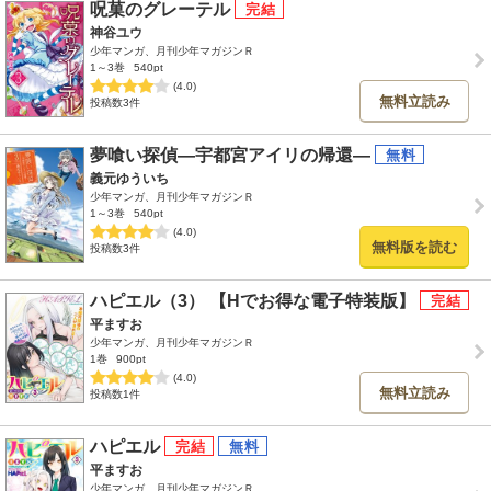
呪菓のグレーテル
神谷ユウ
少年マンガ、月刊少年マガジンＲ
1～3巻
540pt
(4.0)
無料立読み
投稿数3件
夢喰い探偵―宇都宮アイリの帰還―
義元ゆういち
少年マンガ、月刊少年マガジンＲ
1～3巻
540pt
(4.0)
無料版を読む
投稿数3件
ハピエル（3） 【Hでお得な電子特装版】
平ますお
少年マンガ、月刊少年マガジンＲ
1巻
900pt
(4.0)
無料立読み
投稿数1件
ハピエル
平ますお
少年マンガ、月刊少年マガジンＲ