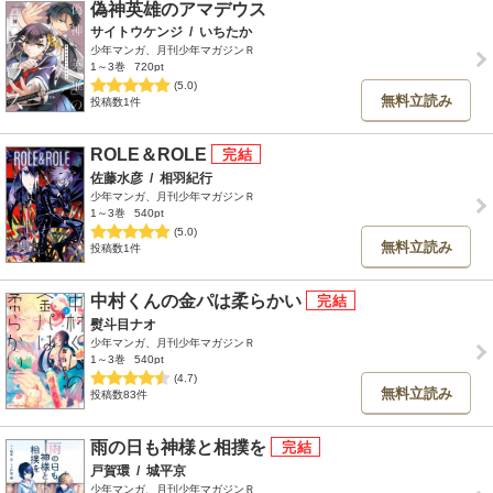
偽神英雄のアマデウス
サイトウケンジ
/
いちたか
少年マンガ、月刊少年マガジンＲ
1～3巻
720pt
(5.0)
無料立読み
投稿数1件
ROLE＆ROLE
佐藤水彦
/
相羽紀行
少年マンガ、月刊少年マガジンＲ
1～3巻
540pt
(5.0)
無料立読み
投稿数1件
中村くんの金パは柔らかい
熨斗目ナオ
少年マンガ、月刊少年マガジンＲ
1～3巻
540pt
(4.7)
無料立読み
投稿数83件
雨の日も神様と相撲を
戸賀環
/
城平京
少年マンガ、月刊少年マガジンＲ