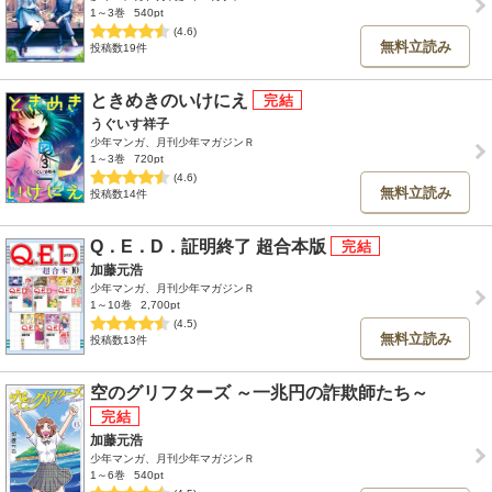
1～3巻
540pt
(4.6)
無料立読み
投稿数19件
ときめきのいけにえ
うぐいす祥子
少年マンガ、月刊少年マガジンＲ
1～3巻
720pt
(4.6)
無料立読み
投稿数14件
Q．E．D．証明終了 超合本版
加藤元浩
少年マンガ、月刊少年マガジンＲ
1～10巻
2,700pt
(4.5)
無料立読み
投稿数13件
空のグリフターズ ～一兆円の詐欺師たち～
加藤元浩
少年マンガ、月刊少年マガジンＲ
1～6巻
540pt