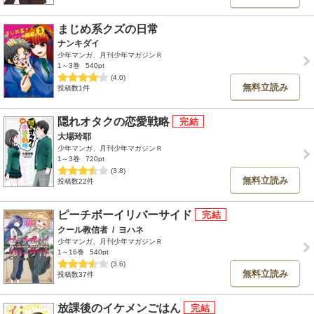
まじめ系クズの日常
ナンキダイ
少年マンガ、月刊少年マガジンＲ
1～3巻
540pt
(4.0)
無料立読み
投稿数1件
隠れオタクの恋愛戦略
大場玲耶
少年マンガ、月刊少年マガジンＲ
1～3巻
720pt
(3.8)
無料立読み
投稿数22件
ピーチボーイリバーサイド
クール教信者
/
ヨハネ
少年マンガ、月刊少年マガジンＲ
1～16巻
540pt
(3.6)
無料立読み
投稿数37件
放課後のイケメンごはん