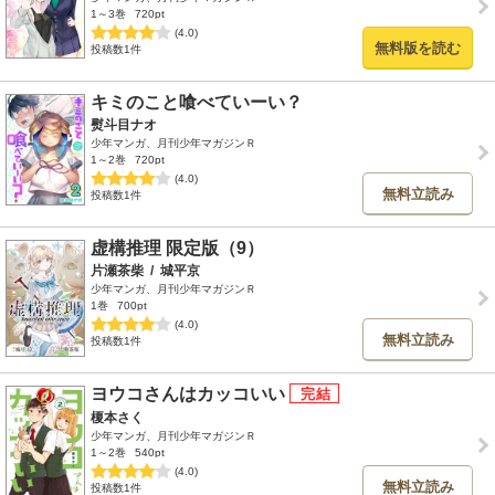
1～3巻
720pt
(4.0)
無料版を読む
投稿数1件
キミのこと喰べていーい？
熨斗目ナオ
少年マンガ、月刊少年マガジンＲ
1～2巻
720pt
(4.0)
無料立読み
投稿数1件
虚構推理 限定版（9）
片瀬茶柴
/
城平京
少年マンガ、月刊少年マガジンＲ
1巻
700pt
(4.0)
無料立読み
投稿数1件
ヨウコさんはカッコいい
榎本さく
少年マンガ、月刊少年マガジンＲ
1～2巻
540pt
(4.0)
無料立読み
投稿数1件