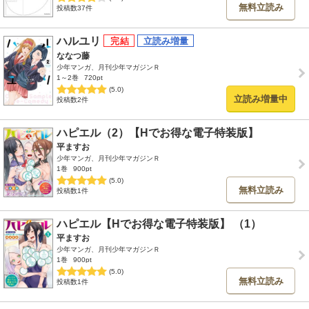
無料立読み
投稿数37件
ハルユリ
ななつ藤
少年マンガ、月刊少年マガジンＲ
1～2巻
720pt
(5.0)
立読み増量中
投稿数2件
ハピエル（2）【Hでお得な電子特装版】
平ますお
少年マンガ、月刊少年マガジンＲ
1巻
900pt
(5.0)
無料立読み
投稿数1件
ハピエル【Hでお得な電子特装版】 （1）
平ますお
少年マンガ、月刊少年マガジンＲ
1巻
900pt
(5.0)
無料立読み
投稿数1件