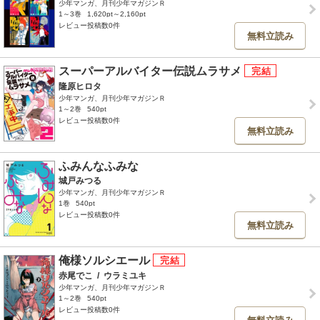
少年マンガ、月刊少年マガジンＲ
1～3巻
1,620pt～2,160pt
レビュー投稿数0件
無料立読み
スーパーアルバイター伝説ムラサメ
隆原ヒロタ
少年マンガ、月刊少年マガジンＲ
1～2巻
540pt
レビュー投稿数0件
無料立読み
ふみんなふみな
城戸みつる
少年マンガ、月刊少年マガジンＲ
1巻
540pt
レビュー投稿数0件
無料立読み
俺様ソルシエール
赤尾でこ
/
ウラミユキ
少年マンガ、月刊少年マガジンＲ
1～2巻
540pt
レビュー投稿数0件