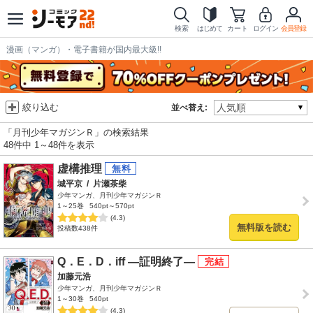
検索
はじめて
カート
ログイン
会員登録
漫画（マンガ）・電子書籍が国内最大級!!
絞り込む
並べ替え:
「月刊少年マガジンＲ」の検索結果
48件中 1～48件を表示
虚構推理
城平京
/
片瀬茶柴
少年マンガ、月刊少年マガジンＲ
1～25巻
540pt～570pt
(4.3)
無料版を読む
投稿数438件
Q．E．D．iff ―証明終了―
加藤元浩
少年マンガ、月刊少年マガジンＲ
1～30巻
540pt
(4.3)