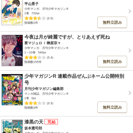
平山景子
少年マンガ、月刊少年マガジンＲ
1巻
720pt
(3.5)
無料立読み
投稿数2件
今夜は月が綺麗ですが、とりあえず死ね
要マジュロ
/
榊原宗々
少年マンガ、月刊少年マガジンＲ
1～10巻
540pt
(3.4)
無料立読み
投稿数155件
少年マガジンR 連載作品ぜんぶネーム公開特別
号
月刊少年マガジン編集部
マンガ雑誌、月刊少年マガジンＲ
1巻
0pt
(3.3)
無料立読み
投稿数3件
漆黒の天
坂本憲司郎