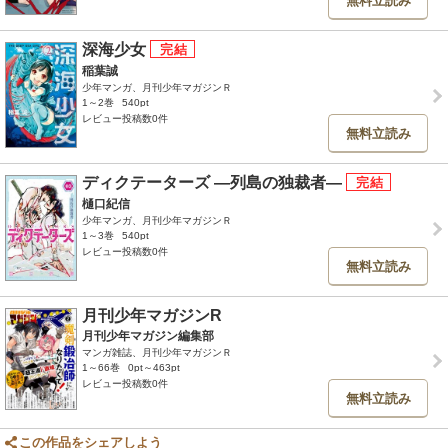
無料立読み
深海少女
稲葉誠
少年マンガ、月刊少年マガジンＲ
1～2巻
540pt
レビュー投稿数0件
無料立読み
ディクテーターズ ―列島の独裁者―
樋口紀信
少年マンガ、月刊少年マガジンＲ
1～3巻
540pt
レビュー投稿数0件
無料立読み
月刊少年マガジンR
月刊少年マガジン編集部
マンガ雑誌、月刊少年マガジンＲ
1～66巻
0pt～463pt
レビュー投稿数0件
無料立読み
この作品をシェアしよう