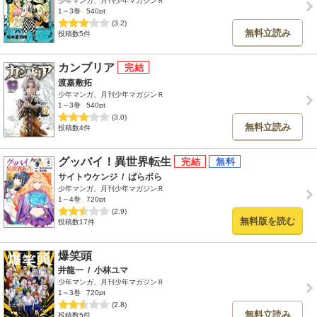
少年マンガ、月刊少年マガジンＲ
1～3巻
540pt
(3.2)
無料立読み
投稿数5件
カンブリア
渡嘉敷拓
少年マンガ、月刊少年マガジンＲ
1～3巻
540pt
(3.0)
無料立読み
投稿数4件
グッバイ！異世界転生
サイトウケンジ
/
ぱらボら
少年マンガ、月刊少年マガジンＲ
1～4巻
720pt
(2.9)
無料版を読む
投稿数17件
爆笑頭
井龍一
/
小林ユマ
少年マンガ、月刊少年マガジンＲ
1～3巻
720pt
(2.8)
無料立読み
投稿数5件