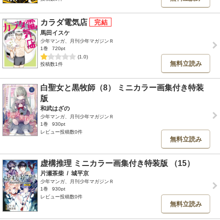
カラダ電気店
馬田イスケ
少年マンガ、月刊少年マガジンＲ
1巻
720pt
(1.0)
無料立読み
投稿数1件
白聖女と黒牧師（8） ミニカラー画集付き特装
版
和武はざの
少年マンガ、月刊少年マガジンＲ
1巻
930pt
レビュー投稿数0件
無料立読み
虚構推理 ミニカラー画集付き特装版 （15）
片瀬茶柴
/
城平京
少年マンガ、月刊少年マガジンＲ
1巻
930pt
レビュー投稿数0件
無料立読み