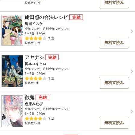
無料立読み
投稿数12件
紺田照の合法レシピ
馬田イスケ
少年マンガ、月刊少年マガジンＲ
1～9巻
720pt
(4.2)
無料立読み
投稿数80件
アヤナシ
梶本ユキヒロ
少年マンガ、月刊少年マガジンＲ
1～4巻
540pt
(4.2)
無料立読み
投稿数5件
欲鬼
色原みたび
少年マンガ、月刊少年マガジンＲ
1～9巻
540pt
(4.1)
無料立読み
投稿数42件