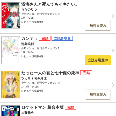
浅海さんと死んでもイキたい。
うらのりつ
少年マンガ、月刊少年マガジンＲ
1巻
720pt
レビュー投稿数0件
無料立読み
カンテラ
河島笑利
少年マンガ、月刊少年マガジンＲ
1巻
540pt
レビュー投稿数0件
立読み増量中
たった一人の君と七十億の死神
ツカサ
/
松永孝之
少年マンガ、月刊少年マガジンＲ
1～3巻
540pt
レビュー投稿数0件
無料立読み
ロケットマン 超合本版
加藤元浩