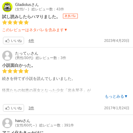
Gladiolus
さん
(女性/－)
総レビュー数：43件
試し読みしたらハマりました。
ネタバレ
このレビューはネタバレを含みます▼
4件
2023年4月20日
いいね
たってぃ
さん
(男性/30代)
総レビュー数：3件
小説面白かった。
続きを待てず小説を読んでしまいました。
怪異たちの知恵の巫女となった少女「岩永琴子」が
とある掲示板によって多くの人に共通のイメージをもたせ生まれた
もっとみる▼
鉄骨を振るうアイドルの亡霊「鋼人七瀬」
3件
2017年1月24日
いいね
この人の想像力によって生まれた亡霊には真実がなく
残虐イメージを持てば残虐になり人々の関心が高まり、
haru
さん
(女性/60代～)
総レビュー数：391件
さらにネット炎上でさらに残虐さを増してく・・・
アニメ化をきっかけに…