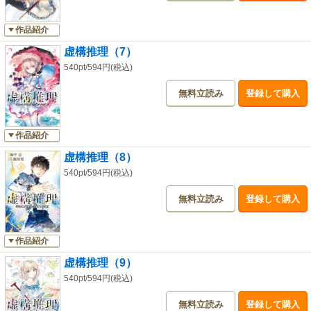
作品紹介
虚構推理（7）
540pt/594円(税込)
無料立読み
登録して購入
作品紹介
虚構推理（8）
540pt/594円(税込)
無料立読み
登録して購入
作品紹介
虚構推理（9）
540pt/594円(税込)
無料立読み
登録して購入