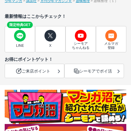
少年マンガ
講談社
月刊少年マガジンＲ
虚構推理
虚構推理（１）
最新情報はここからチェック！
限定特典GET
シーモア
メルマガ
LINE
X
ちゃんねる
登録
お得にポイントゲット！
ご来店ポイント
シーモアでポイ活