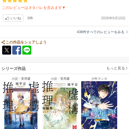
このレビューはネタバレを含みます▼
0件
2026年6月10日
いいね
438件すべてのレビューをみる
この作品をシェアしよう
もっと見る
シリーズ作品
小説・実用書
小説・実用書
少年マンガ