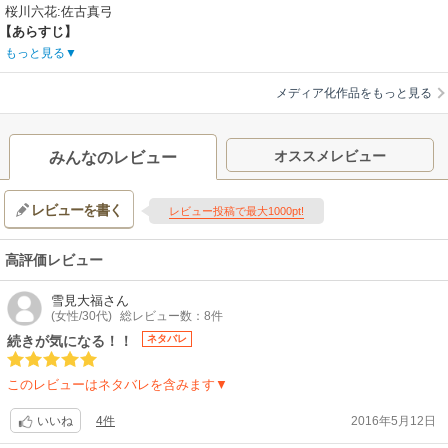
桜川六花:佐古真弓
【あらすじ】
“怪異”と呼ばれるものたちは、この世に確かに、当たり前に存在してい
もっと見る
る。“怪異”たちの“知恵の神”である少女・岩永琴子のもとには、今日も“怪
異”にまつわる悩みごとが持ち込まれていた。そんな琴子の隣に立つのは、
メディア化作品をもっと見る
一目惚れした相手であり、“怪異”にさえ恐れられる男・桜川九郎。これは、
普通ではない2人が力を合わせ、“怪異”たちの引き起こす理外的でミステリ
アスな事件に【虚構】で立ち向かっていく物語。2人が挑む奇想天外な新事
オススメレビュー
みんなのレビュー
件の行方と、その恋の進展は――!? ［恋愛×伝奇×ミステリ］再び!!
【制作会社】
レビューを書く
ブレインズ・ベース
レビュー投稿で最大1000pt!
【スタッフ情報】
原作:城平京（「講談社タイガ」講談社刊）
高評価レビュー
監督:後藤圭二
シリーズ構成:高木登 / キャラクターデザイン・総作画監督:松本健太郎
雪見大福
さん
【音楽】
(女性/30代)
総レビュー数：8件
OP:カノエラナ「ヨトギバナシ」 / ED:宮野真守「Invincible Love」
続きが気になる！！
ネタバレ
【関連リンク】
公式サイト「虚構推理 Season2」
このレビューはネタバレを含みます▼
4件
2016年5月12日
いいね