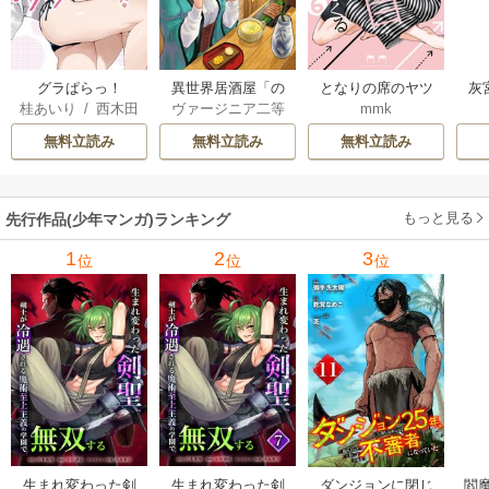
グラぱらっ！
異世界居酒屋「の
となりの席のヤツ
灰
桂あいり
/
西木田
ヴァージニア二等
mmk
ぶ」
がそういう目で見
景志
兵
/
蝉川夏哉
/
転
てくる
無料立読み
無料立読み
無料立読み
もっと見る
先行作品(少年マンガ)ランキング
1
2
3
位
位
位
生まれ変わった剣
生まれ変わった剣
ダンジョンに閉じ
閻魔