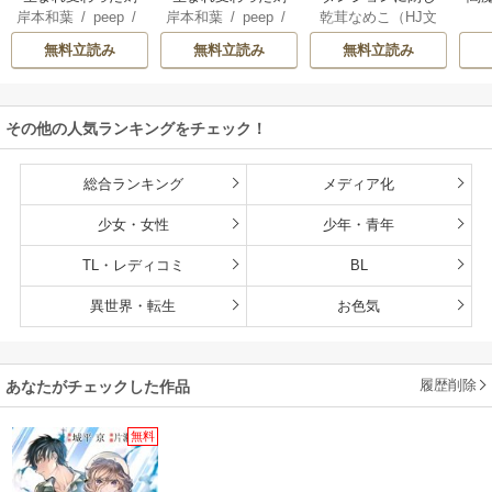
岸本和葉
/
peep
/
岸本和葉
/
peep
/
乾茸なめこ（HJ文
聖、剣士が冷遇さ
聖、剣士が冷遇さ
込められて25年。
染野静也
/
桑島黎
染野静也
/
桑島黎
庫／ホビージャパ
れる魔術至上主義
れる魔術至上主義
救出されたときに
無料立読み
無料立読み
無料立読み
音
/
taskey STUDI
音
/
taskey STUDI
ン刊）
/
御手洗太
の学園で無双する
の学園で無双する
は立派な不審者に
O
O
陽
/
芝
【単行本版】
なっていた【分冊
版】
その他の人気ランキングをチェック！
総合ランキング
メディア化
少女・女性
少年・青年
TL・レディコミ
BL
異世界・転生
お色気
履歴削除
あなたがチェックした作品
無料