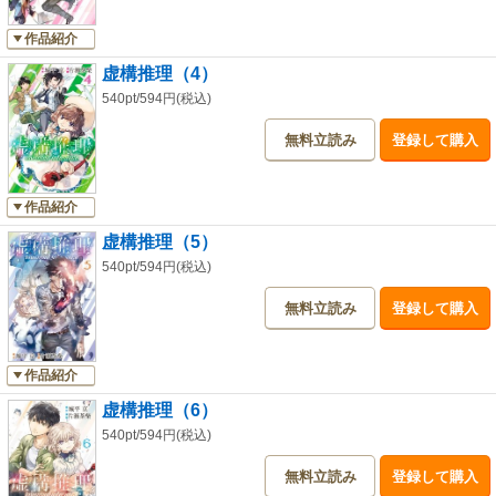
作品紹介
虚構推理（4）
540pt/594円(税込)
無料立読み
登録して購入
作品紹介
虚構推理（5）
540pt/594円(税込)
無料立読み
登録して購入
作品紹介
虚構推理（6）
540pt/594円(税込)
無料立読み
登録して購入