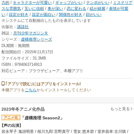
力的
/
キャラクターが可愛い
/
ギャップがいい
/
テンポがいい
/
ミステリア
スな雰囲気
/
互いに信頼
/
奥が深い
/
恋に変わる
/
絵が綺麗
/
表情が可愛
い
/
設定が好き
/
設定が面白い
/
関係性が好き
/
顔がいい
※システムにて自動抽出したものを表示しています
出版社：
講談社
雑誌：
月刊少年マガジンＲ
シリーズ：
虚構推理シリーズ
DL期限：無期限
配信開始日：2015年11月17日
ファイルサイズ：31.3MB
ISBN：9784063714913
対応ビューア：ブラウザビューア、本棚アプリ
｢アプリで読む｣にはアプリをインストール!
本棚アプリを
こちら
からインストールしてください
もっと見る
2023年冬アニメ化作品
アニメ化
「虚構推理 Season2」
【声の出演】
岩永琴子:鬼頭明里 / 桜川九郎:宮野真守 / 雪女:悠木碧 / 室井昌幸:古川慎 /