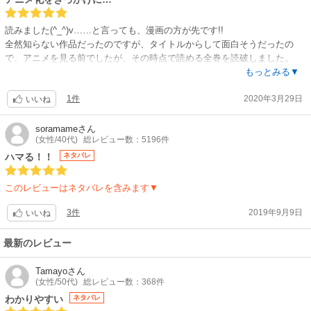
そんな状況を打破すべく、
元凶となった掲示板に「岩永琴子」が書き込む虚構の推理
読みました(^_^)v……と言っても、漫画の方が先です!!
全然知らない作品だったのですが、タイトルからして面白そうだったの
複数の視点から構成させる推理劇は読みごたえ満点でした。
で、アニメを見る前でしたが、その時点で読める全巻を読破しました。
絵も綺麗だし、ストーリーもちょっと無い視点で楽しかったです!!(^3^)/
もっとみる▼
漫画ではどのように表現されるのか楽しみな作品です。
主役2人の会話が面白くて、引き込まれます("⌒∇⌒")
1件
2020年3月29日
まだまだストーリーは続いているので、この後の展開がすご～く楽しみで
いいね
す。(*´∀｀*)ﾉ
設定的には重いところも多々ありますが、2人の夫婦漫才的な雰囲気で明
soramame
さん
(女性/40代)
総レビュー数：5196件
るく楽しくストーリーが進むので、そこが好きですね( =＾ω＾)
ハマる！！
ネタバレ
このレビューはネタバレを含みます▼
3件
2019年9月9日
いいね
最新のレビュー
Tamayo
さん
(女性/50代)
総レビュー数：368件
わかりやすい
ネタバレ