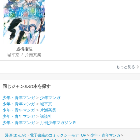
虚構推理
城平京
/
片瀬茶柴
もっと見る
同じジャンルの本を探す
少年・青年マンガ
>
少年マンガ
少年・青年マンガ
>
城平京
少年・青年マンガ
>
片瀬茶柴
少年・青年マンガ
>
講談社
少年・青年マンガ
>
月刊少年マガジンＲ
漫画(まんが)・電子書籍のコミックシーモアTOP
少年・青年マンガ