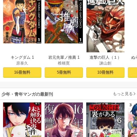
キングダム 1
岩元先輩ノ推薦 1
進撃の巨人（１）
ぬ
原泰久
椎橋寛
諫山創
16冊無料
5冊無料
10冊無料
もっと見る
少年・青年マンガの最新刊