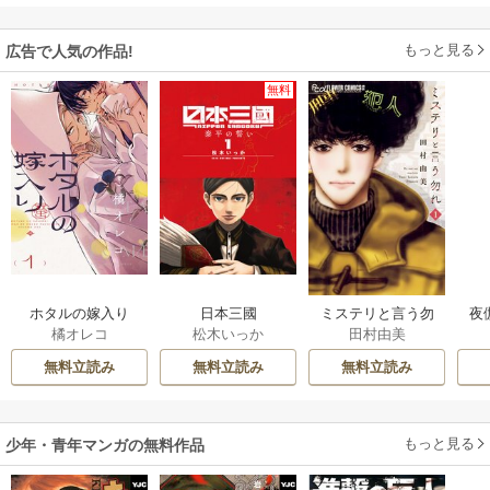
もっと見る
広告で人気の作品!
無料
ホタルの嫁入り
日本三國
ミステリと言う勿
夜
橘オレコ
松木いっか
田村由美
れ
は
無料立読み
無料立読み
無料立読み
もっと見る
少年・青年マンガの無料作品