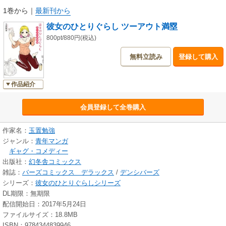
1巻から
｜
最新刊から
彼女のひとりぐらし ツーアウト満塁
800pt/880円(税込)
無料立読み
登録して購入
作品紹介
会員登録して全巻購入
作家名：
玉置勉強
ジャンル：
青年マンガ
ギャグ・コメディー
出版社：
幻冬舎コミックス
雑誌：
バーズコミックス デラックス
/
デンシバーズ
シリーズ：
彼女のひとりぐらしシリーズ
DL期限：無期限
配信開始日：2017年5月24日
ファイルサイズ：18.8MB
ISBN：9784344839946