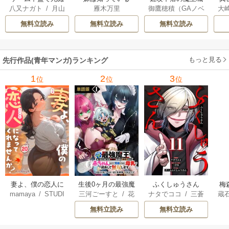
八又ナガト
/
月山
雁木万里
御鷹穂積（GAノベ
大
悪役貴族に転生し
へようこそ～デバ
は
可也
ル／SBクリエイテ
Ａ
たので、外れスキ
フは不要と勇者パ
出
無料立読み
無料立読み
無料立読み
ィブ刊）
/
蚕堂j1
ル【テイム】を駆
ーティーを追い出
で
/
弓取葵
/
平石
使して最強を目指
された黒魔導士、
サ
六
/
ユウヒ
してみた
魔王軍の最高幹部
もっと見る
先行作品(青年マンガ)ランキング
に迎えられる～
1
2
3
位
位
位
妻よ、僕の恋人に
生後0ヶ月の最強魔
ふくしゅうさん
梅
mamaya
/
STUDI
三河ごーすと
/
花
ナタでココ
/
三蒼
蔵
なってくれません
王 食べるだけ強
O ZOON
房雪
/
マップ
核
/
チームふくし
カ
か？
くなるチート能力
無料立読み
無料立読み
ゅうさん
持ち転生者だけど
赤ちゃんなので英