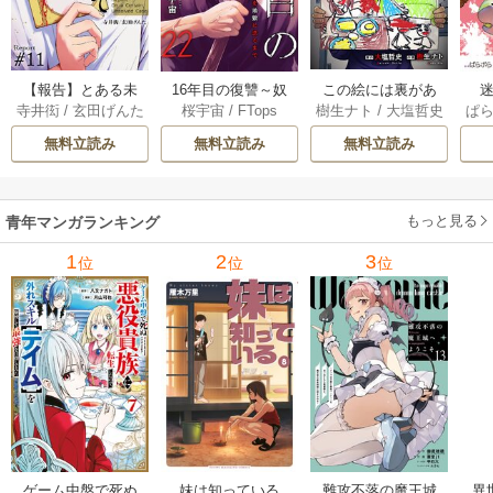
【報告】とある未
16年目の復讐～奴
この絵には裏があ
迷
寺井衒
/
玄田げんた
桜宇宙
/
FTops
樹生ナト
/
大塩哲史
ぱ
解決事件について 1
らを地獄に送るま
る 6巻
1巻
で 22巻
無料立読み
無料立読み
無料立読み
もっと見る
青年マンガランキング
1
2
3
位
位
位
ゲーム中盤で死ぬ
妹は知っている
難攻不落の魔王城
異