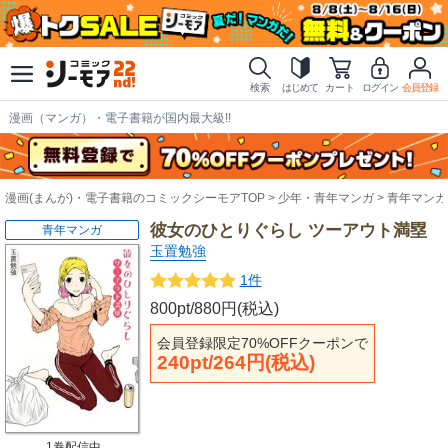
検索
はじめて
カート
ログイン
会員登録
漫画（マンガ）・電子書籍が国内最大級!!
漫画(まんが)・電子書籍のコミックシーモアTOP
少年・青年マンガ
青年マンガ
彼女のひとりぐらし ツーアウト満塁
青年マンガ
玉置勉強
1件
800pt/880円(税込)
会員登録限定70%OFFクーポンで
240pt/264円(税込)
1巻配信中