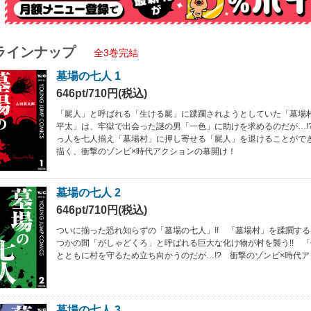
ラインナップ
全3巻完結
墓場の七人 1
646pt/710円(税込)
「屍人」と呼ばれる「生ける屍」に蹂躙されようとしていた「墓場
平太」は、牢獄で出会った謎の男「一色」に助けを求めるのだが…!
っ人を七人揃え「墓場村」に押し寄せる「屍人」を退けることができ
描く、衝撃のゾンビ×時代アクションの幕開け！
墓場の七人 2
646pt/710円(税込)
ついに揃った恐れ知らずの「墓場の七人」!! 「墓場村」を蹂躙す
つかの間「がしゃどくろ」と呼ばれる巨大な化け物が村を襲う!! 
とともに村を守るため立ち向かうのだが…!? 衝撃のゾンビ×時代アク
墓場の七人 3