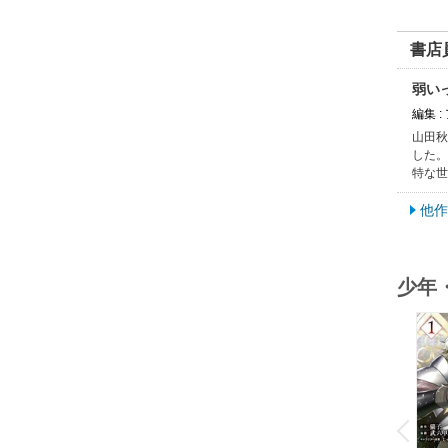
書店
弱い
編集 
山田秋
した。
特な世
他作
少年
o
v
P
r
e
i
u