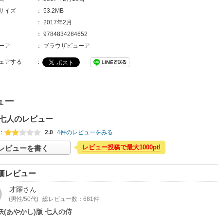
サイズ
：
53.2MB
：
2017年2月
：
9784834284652
ーア
：
ブラウザビューア
ェアする
：
ュー
七人のレビュー
：
2.0
4件のレビューをみる
レビュー投稿で最大1000pt!
レビューを書く
価レビュー
才躍
さん
(男性/50代)
総レビュー数：681件
妖(あやかし)版 七人の侍