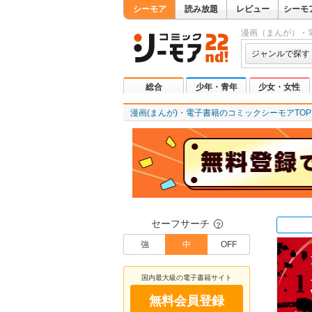
シーモア
読み放題
レビュー
シーモ
漫画（まんが）・
ジャンルで探す
総合
少年・青年
少女・女性
漫画(まんが)・電子書籍のコミックシーモアTOP
セーフサーチ
？
強
中
OFF
国内最大級の電子書籍サイト
無料会員登録