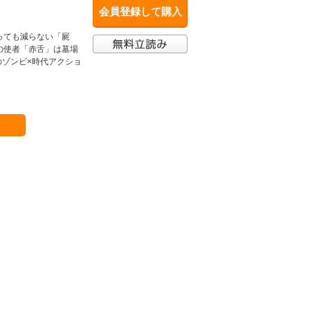
会員登録して購入
っても減らない「屍
の使者「赤舌」は墓場
のゾンビ×時代アクショ