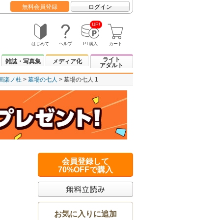
無料会員登録
ログイン
UP!
はじめて
ヘルプ
PT購入
カート
ライト
雑誌・写真集
メディア化
アダルト
画楽ノ杜
墓場の七人
墓場の七人 1
会員登録して
70%OFFで購入
お気に入りに追加