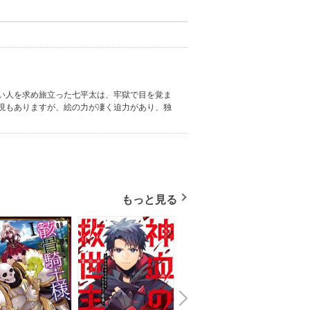
い人を求め旅立った七平太は、牢獄で目を覚ま
現もありますが、絵の力が凄く迫力があり、独
もっと見る
N
x
e