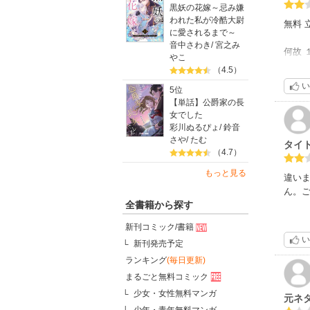
黒妖の花嫁～忌み嫌
われた私が冷酷大尉
無料 
に愛されるまで～
音中さわき
/
宮之み
何故 
やこ
（4.5）
某 巨
い
5位
【単話】公爵家の長
画力も
女でした
彩川ぬるぴょ
/
鈴音
丁寧に
さや
/
たむ
タイ
（4.7）
話も 
もっと見る
違い
ん。
全書籍から探す
新刊コミック/書籍
い
新刊発売予定
ランキング
(毎日更新)
まるごと無料コミック
少女・女性無料マンガ
元ネ