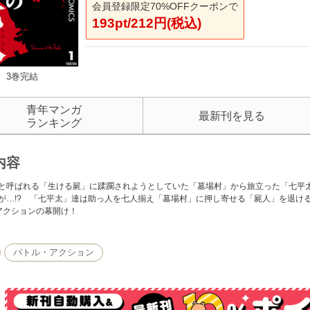
会員登録限定70%OFFクーポンで
193pt/212円(税込)
3巻完結
青年マンガ
最新刊を見る
ランキング
内容
と呼ばれる「生ける屍」に蹂躙されようとしていた「墓場村」から旅立った「七平
が…!? 「七平太」達は助っ人を七人揃え「墓場村」に押し寄せる「屍人」を退ける
アクションの幕開け！
バトル・アクション