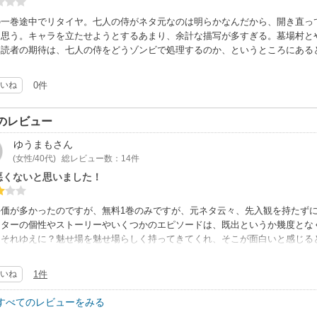
の一巻途中でリタイヤ。七人の侍がネタ元なのは明らかなんだから、開き直っ
と思う。キャラを立たせようとするあまり、余計な描写が多すぎる。墓場村と
。読者の期待は、七人の侍をどうゾンビで処理するのか、というところにある
いね
0件
のレビュー
ゆうまも
さん
(女性/40代)
総レビュー数：14件
悪くないと思いました！
評価が多かったのですが、無料1巻のみですが、元ネタ云々、先入観を持たず
クターの個性やストーリーやいくつかのエピソードは、既出というか幾度とな
、それゆえに？魅せ場を魅せ場らしく持ってきてくれ、そこが面白いと感じる
気になります。
いね
1件
すべてのレビューをみる