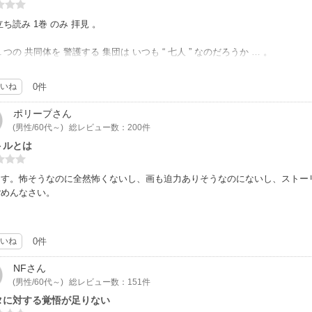
立ち読み 1巻 のみ 拝見 。
１つの 共同体を 警護する 集団は いつも “ 七人 ” なのだろうか … 。
匠監督 名作 映画の パクリでしか 思えなかッた の だかね 。
いね
0件
 そこそこ有り 上手い 作家さん と 思うのだが その キャラに 魅了 されない 
ポリープ
さん
(男性/60代～)
総レビュー数：200件
 読まず 超ハイスピード で 閲覧 。
トルとは
興味 湧かず もう 結構 。
ます。怖そうなのに全然怖くないし、画も迫力ありそうなのにないし、ストー
ごめんなさい。
いね
0件
NF
さん
(男性/60代～)
総レビュー数：151件
タに対する覚悟が足りない