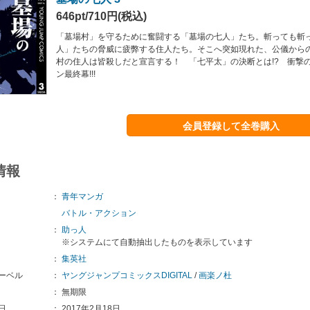
646pt/710円(税込)
「墓場村」を守るために奮闘する「墓場の七人」たち。斬っても斬
人」たちの脅威に疲弊する住人たち。そこへ突如現れた、公儀から
村の住人は皆殺しだと宣言する！ 「七平太」の決断とは!? 衝撃
ン最終幕!!!
会員登録して全巻購入
情報
：
青年マンガ
バトル・アクション
：
助っ人
※システムにて自動抽出したものを表示しています
：
集英社
ーベル
：
ヤングジャンプコミックスDIGITAL
/
画楽ノ杜
：
無期限
日
：
2017年2月18日