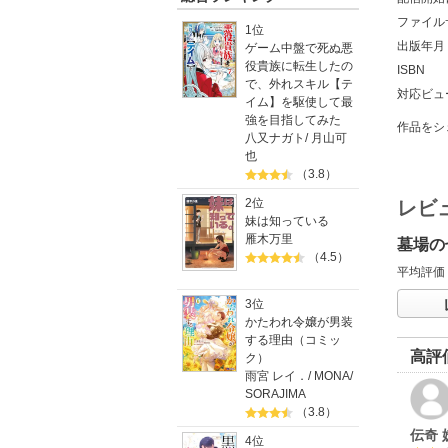
ファイル
1位
出版年月
ゲーム中盤で死ぬ悪
役貴族に転生したの
ISBN
で、外れスキル【テ
対応ビュ
イム】を駆使して最
強を目指してみた
作品をシ
八又ナガト
/
月山可
也
（3.8）
2位
レビ
妹は知っている
雁木万里
墓場の
（4.5）
平均評価
3位
かたわれ令嬢が男装
する理由（コミッ
高評
ク）
雨宮 レイ．
/
MONA
/
SORAJIMA
（3.8）
伝奇 
4位