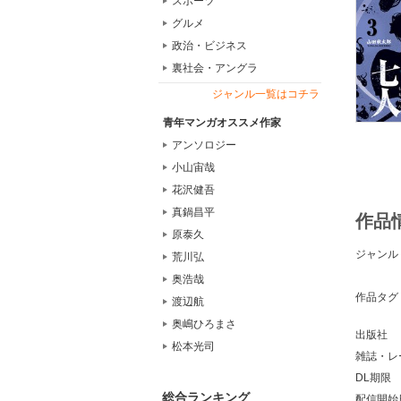
スポーツ
グルメ
政治・ビジネス
裏社会・アングラ
ジャンル一覧はコチラ
青年マンガオススメ作家
アンソロジー
小山宙哉
花沢健吾
真鍋昌平
作品
原泰久
ジャンル
荒川弘
奥浩哉
作品タグ
渡辺航
奥嶋ひろまさ
出版社
松本光司
雑誌・レ
DL期限
総合ランキング
配信開始