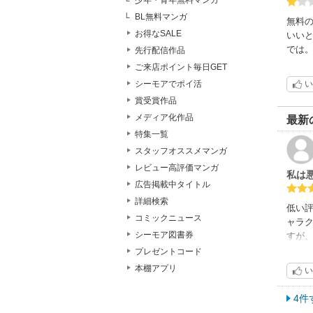
少年・青年無料マンガ
BL無料マンガ
無料
お得なSALE
いい
では
先行配信作品
ご来店ポイント毎日GET
い
シーモアでポイ活
賞受賞作品
メディア化作品
最新
特集一覧
スタッフオススメマンガ
レビュー高評価マンガ
私は
広告掲載中タイトル
詳細検索
低い
コミックニュース
ャラ
シーモア図書券
すが
のか
プレゼントコード
本棚アプリ
い
4件