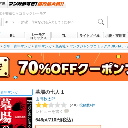
ア島
電子書籍ならコミックシーモア！
シーモア
BL
TL
ライトノベル
小説・実用書
コミックス
少年・青年マンガ
青年マンガ
集英社
ヤングジャンプコミックスDIGITAL
墓場の七人 1
青年マンガ
山田秋太郎
（2.0）
投稿数4件
レビューを書く
646pt/710円(税込)