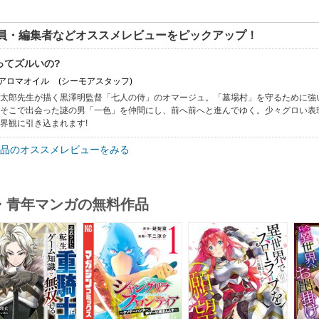
員・編集者などオススメレビューをピックアップ！
ってズルいの?
: アロマオイル
(シーモアスタッフ)
太郎先生が描く黒澤明監督「七人の侍」のオマージュ。「墓場村」を守るために強
そこで出会った謎の男「一色」を仲間にし、前へ前へと進んでゆく。少々グロい表
界観に引き込まれます!
品のオススメレビューをみる
・青年マンガの無料作品
s