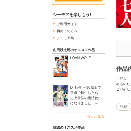
シーモアを楽しもう!
ご利用ガイド
初めての方へ
シーモア島
山田秋太郎のオススメ作品
LOAN WOLF
作品
「屍人」
めるのだ
DT転生 ～30歳まで
ビ×時代
童貞で転生したら、
史上最強の魔法使い
になりました！～
完結
もっと見る
雑誌のオススメ作品