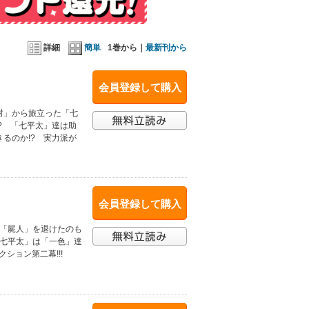
詳細
簡単
1巻から｜
最新刊から
会員登録して購入
村」から旅立った「七
? 「七平太」達は助
るのか!? 実力派が
会員登録して購入
る「屍人」を退けたのも
「七平太」は「一色」達
ション第二幕!!!