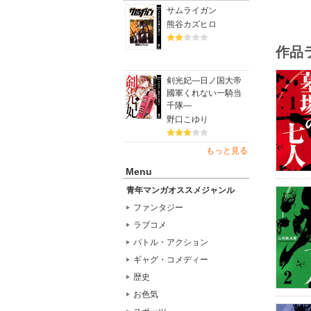
サムライガン
熊谷カズヒロ
作品
剣光妃―日ノ国大帝
國軍くれない一騎当
千隊―
野口こゆり
もっと見る
Menu
青年マンガオススメジャンル
ファンタジー
ラブコメ
バトル・アクション
ギャグ・コメディー
歴史
お色気