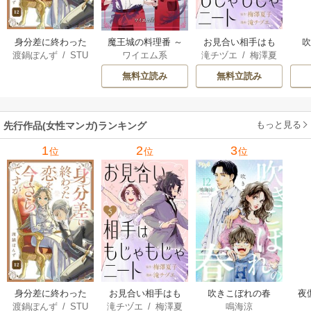
身分差に終わった
魔王城の料理番 ～
お見合い相手はも
渡鍋ぽんず
/
STU
ワイエム系
滝チヅエ
/
梅澤夏
恋を、今さらです
コワモテ魔族ばか
じゃもじゃニート
DIO ZOON
子（エブリスタ）
が。
りだけど、ホワイ
無料立読み
無料立読み
トな職場です～
もっと見る
先行作品(女性マンガ)ランキング
1
2
3
位
位
位
身分差に終わった
お見合い相手はも
吹きこぼれの春
夜
渡鍋ぽんず
/
STU
滝チヅエ
/
梅澤夏
鳴海涼
恋を、今さらです
じゃもじゃニート
は