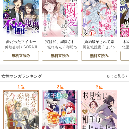
夢だったマイホー
実は私、溺愛され
婚約破棄されて娼
私
仲地杏樹
/
SORAJI
一城れもん
/
海咲ね
風花城鏡夜
/
セブン
北
ムは夫の不倫現場
てました！？ ～
館に売られる（予
MA
むる
でした【分冊版】 5
最低彼氏から最強
定）なので、超高
ね
無料立読み
無料立読み
無料立読み
巻
彼氏へ～ 45巻
級娼婦を目指しま
よ
す！ 15巻
もっと見る
女性マンガランキング
1
2
3
位
位
位