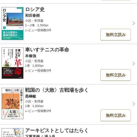
ロシア史
和田春樹
小説・実用書
1～2巻
1,500pt
レビュー投稿数0件
無料立読み
車いすテニスの革命
本條強
小説・実用書
1巻
1,800pt
レビュー投稿数0件
無料立読み
戦国の〈大敗〉古戦場を歩く
黒嶋敏
小説・実用書
1巻
1,800pt
レビュー投稿数0件
無料立読み
アーキビストとしてはたらく
下重直樹
/
湯上良