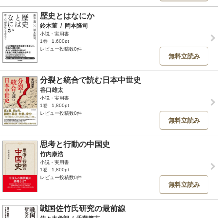
歴史とはなにか
鈴木董
/
岡本隆司
小説・実用書
1巻
1,600pt
レビュー投稿数0件
無料立読み
分裂と統合で読む日本中世史
谷口雄太
小説・実用書
1巻
1,800pt
レビュー投稿数0件
無料立読み
思考と行動の中国史
竹内康浩
小説・実用書
1巻
1,800pt
レビュー投稿数0件
無料立読み
戦国佐竹氏研究の最前線