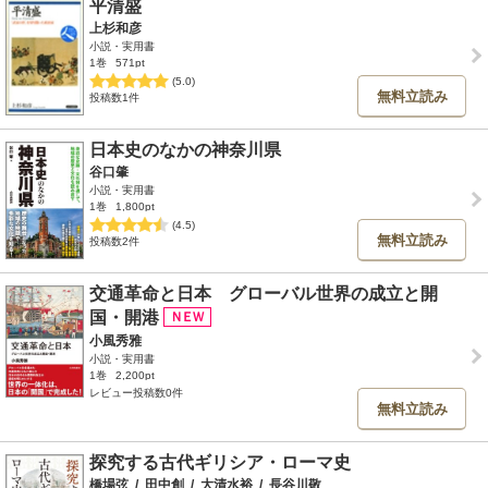
平清盛
上杉和彦
小説・実用書
1巻
571pt
(5.0)
無料立読み
投稿数1件
日本史のなかの神奈川県
谷口肇
小説・実用書
1巻
1,800pt
(4.5)
無料立読み
投稿数2件
交通革命と日本 グローバル世界の成立と開
国・開港
小風秀雅
小説・実用書
1巻
2,200pt
レビュー投稿数0件
無料立読み
探究する古代ギリシア・ローマ史
橋場弦
/
田中創
/
大清水裕
/
長谷川敬