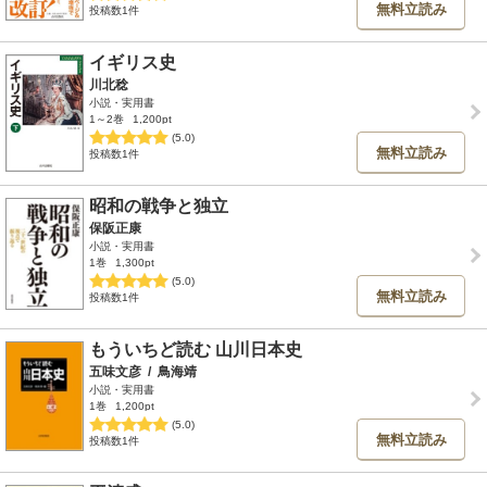
無料立読み
投稿数1件
イギリス史
川北稔
小説・実用書
1～2巻
1,200pt
(5.0)
無料立読み
投稿数1件
昭和の戦争と独立
保阪正康
小説・実用書
1巻
1,300pt
(5.0)
無料立読み
投稿数1件
もういちど読む 山川日本史
五味文彦
/
鳥海靖
小説・実用書
1巻
1,200pt
(5.0)
無料立読み
投稿数1件