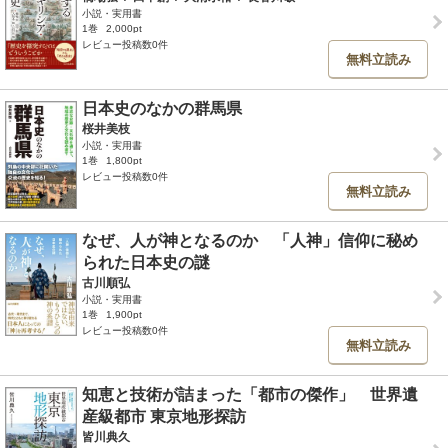
小説・実用書
1巻
2,000pt
レビュー投稿数0件
無料立読み
日本史のなかの群馬県
桜井美枝
小説・実用書
1巻
1,800pt
レビュー投稿数0件
無料立読み
なぜ、人が神となるのか 「人神」信仰に秘め
られた日本史の謎
古川順弘
小説・実用書
1巻
1,900pt
レビュー投稿数0件
無料立読み
知恵と技術が詰まった「都市の傑作」 世界遺
産級都市 東京地形探訪
皆川典久