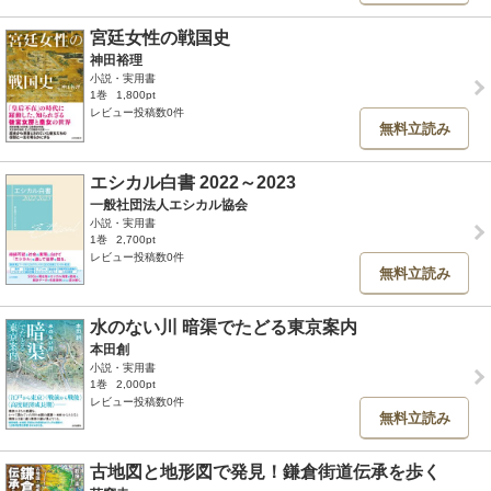
宮廷女性の戦国史
神田裕理
小説・実用書
1巻
1,800pt
レビュー投稿数0件
無料立読み
エシカル白書 2022～2023
一般社団法人エシカル協会
小説・実用書
1巻
2,700pt
レビュー投稿数0件
無料立読み
水のない川 暗渠でたどる東京案内
本田創
小説・実用書
1巻
2,000pt
レビュー投稿数0件
無料立読み
古地図と地形図で発見！鎌倉街道伝承を歩く