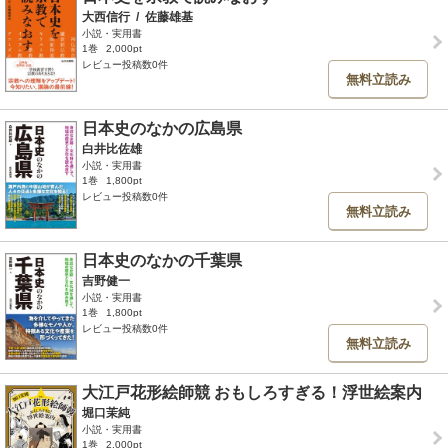
大西信行
/
佐藤雄基
小説・実用書
1巻
2,000pt
レビュー投稿数0件
無料立読み
日本史のなかの広島県
白井比佐雄
小説・実用書
1巻
1,800pt
レビュー投稿数0件
無料立読み
日本史のなかの千葉県
吉野健一
小説・実用書
1巻
1,800pt
レビュー投稿数0件
無料立読み
大江戸花形絵師競 おもしろすぎる！浮世絵案内
堀口茉純
小説・実用書
1巻
2,000pt