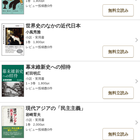
1巻
1,800pt
レビュー投稿数0件
無料立読み
世界史のなかの近代日本
小風秀雅
小説・実用書
1巻
1,800pt
レビュー投稿数0件
無料立読み
幕末維新史への招待
町田明広
小説・実用書
1～3巻
1,800pt
レビュー投稿数0件
無料立読み
現代アジアの「民主主義」
岩崎育夫
小説・実用書
1巻
2,000pt
レビュー投稿数0件
無料立読み