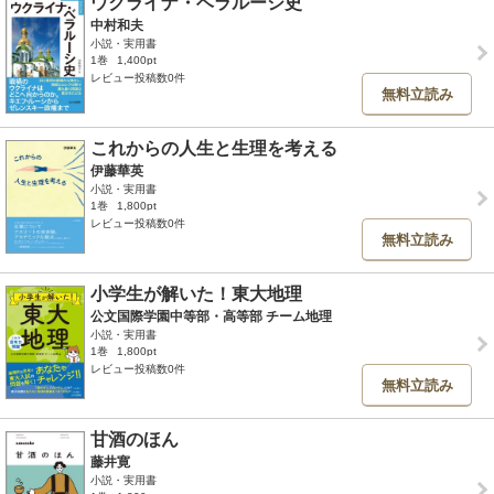
ウクライナ・ベラルーシ史
中村和夫
小説・実用書
1巻
1,400pt
レビュー投稿数0件
無料立読み
これからの人生と生理を考える
伊藤華英
小説・実用書
1巻
1,800pt
レビュー投稿数0件
無料立読み
小学生が解いた！東大地理
公文国際学園中等部・高等部 チーム地理
小説・実用書
1巻
1,800pt
レビュー投稿数0件
無料立読み
甘酒のほん
藤井寛
小説・実用書