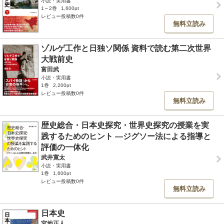
小説・実用書
1～2巻
1,600pt
レビュー投稿数0件
無料立読み
ゾルゲ工作と日独ソ関係 資料で読む第二次世界
大戦前史
富田武
小説・実用書
1巻
2,200pt
レビュー投稿数0件
無料立読み
歴史総合・日本史探究・世界史探究の授業を実
践するためのヒント ―ジグソー法による指導と
評価の一体化
武井寛太
小説・実用書
1巻
1,600pt
レビュー投稿数0件
無料立読み
日本史
宮地正人