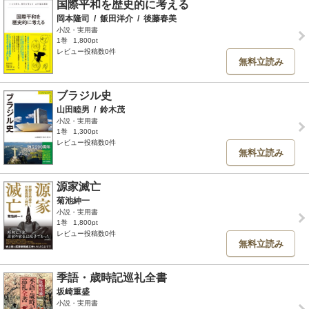
国際平和を歴史的に考える
岡本隆司
/
飯田洋介
/
後藤春美
小説・実用書
1巻
1,800pt
レビュー投稿数0件
無料立読み
ブラジル史
山田睦男
/
鈴木茂
小説・実用書
1巻
1,300pt
レビュー投稿数0件
無料立読み
源家滅亡
菊池紳一
小説・実用書
1巻
1,800pt
レビュー投稿数0件
無料立読み
季語・歳時記巡礼全書
坂崎重盛
小説・実用書