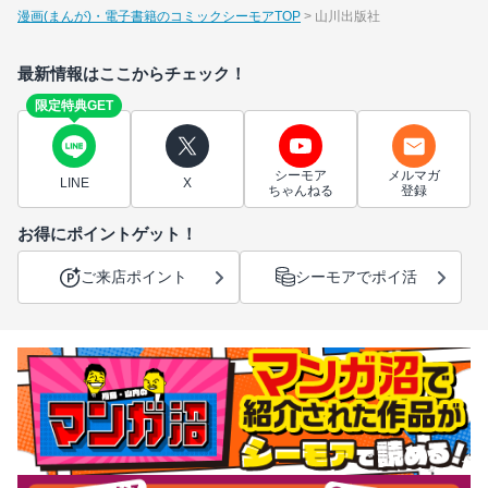
漫画(まんが)・電子書籍のコミックシーモアTOP
山川出版社
最新情報はここからチェック！
限定特典GET
シーモア
メルマガ
LINE
X
ちゃんねる
登録
お得にポイントゲット！
ご来店ポイント
シーモアでポイ活