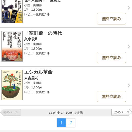
佐々木倫朗
/
千葉篤志
小説・実用書
1巻
1,800pt
レビュー投稿数0件
無料立読み
「室町殿」の時代
久水俊和
小説・実用書
1巻
1,800pt
レビュー投稿数0件
無料立読み
エシカル革命
末吉里花
小説・実用書
1巻
1,600pt
レビュー投稿数0件
無料立読み
前のページ
次のページ
133件中 1～100件を表示
1
2