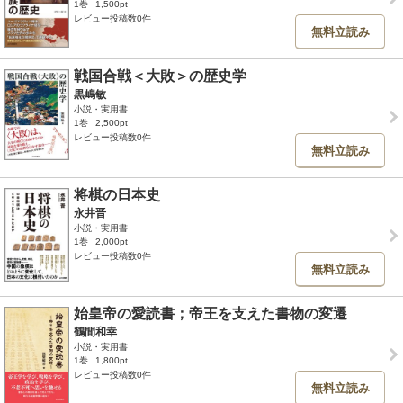
1巻
1,500pt
レビュー投稿数0件
無料立読み
戦国合戦＜大敗＞の歴史学
黒嶋敏
小説・実用書
1巻
2,500pt
レビュー投稿数0件
無料立読み
将棋の日本史
永井晋
小説・実用書
1巻
2,000pt
レビュー投稿数0件
無料立読み
始皇帝の愛読書；帝王を支えた書物の変遷
鶴間和幸
小説・実用書
1巻
1,800pt
レビュー投稿数0件
無料立読み