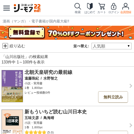
検索
はじめて
カート
ログイン
会員登録
漫画（マンガ）・電子書籍が国内最大級!!
絞り込む
並べ替え:
「山川出版社」の検索結果
133件中 1～100件を表示
北朝天皇研究の最前線
遠藤珠紀
/
水野智之
小説・実用書
1巻
1,800pt
レビュー投稿数0件
無料立読み
新もういちど読む山川日本史
五味文彦
/
鳥海靖
小説・実用書
1巻
1,600pt
(5.0)