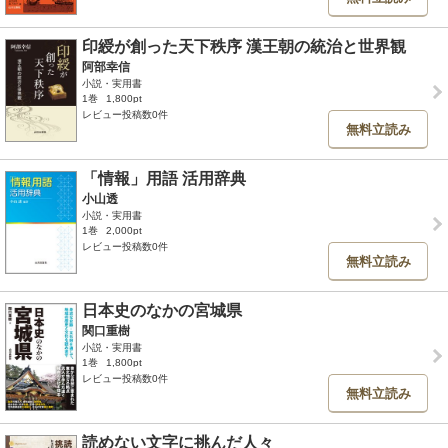
印綬が創った天下秩序 漢王朝の統治と世界観
阿部幸信
小説・実用書
1巻
1,800pt
レビュー投稿数0件
無料立読み
「情報」用語 活用辞典
小山透
小説・実用書
1巻
2,000pt
レビュー投稿数0件
無料立読み
日本史のなかの宮城県
関口重樹
小説・実用書
1巻
1,800pt
レビュー投稿数0件
無料立読み
読めない文字に挑んだ人々