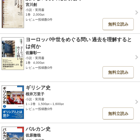
宮川創
小説・実用書
1巻
2,000pt
レビュー投稿数0件
無料立読み
ヨーロッパ中世をめぐる問い 過去を理解すると
は何か
佐藤彰一
小説・実用書
1巻
4,000pt
レビュー投稿数0件
無料立読み
ギリシア史
桜井万里子
小説・実用書
1～2巻
1,500pt～1,600pt
レビュー投稿数0件
無料立読み
バルカン史
佐原徹哉