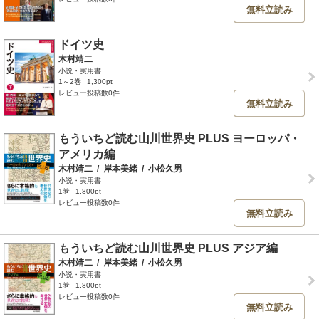
無料立読み
ドイツ史
木村靖二
小説・実用書
1～2巻
1,300pt
レビュー投稿数0件
無料立読み
もういちど読む山川世界史 PLUS ヨーロッパ・
アメリカ編
木村靖二
/
岸本美緒
/
小松久男
小説・実用書
1巻
1,800pt
レビュー投稿数0件
無料立読み
もういちど読む山川世界史 PLUS アジア編
木村靖二
/
岸本美緒
/
小松久男
小説・実用書
1巻
1,800pt
レビュー投稿数0件
無料立読み