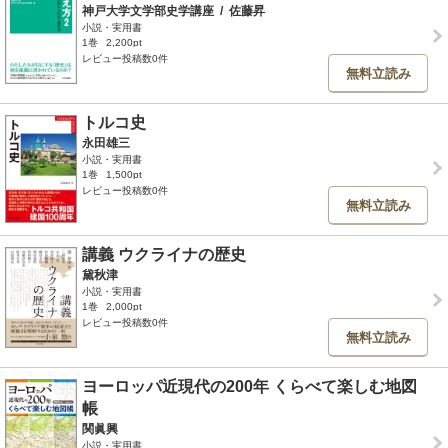
神戸大学文学部史学講座
/
佐藤昇
小説・実用書
1巻
2,200pt
レビュー投稿数0件
無料立読み
トルコ史
永田雄三
小説・実用書
1巻
1,500pt
レビュー投稿数0件
無料立読み
講義 ウクライナの歴史
黛秋津
小説・実用書
1巻
2,000pt
レビュー投稿数0件
無料立読み
ヨーロッパ近現代の200年 くらべて楽しむ地図
帳
関眞興
小説・実用書