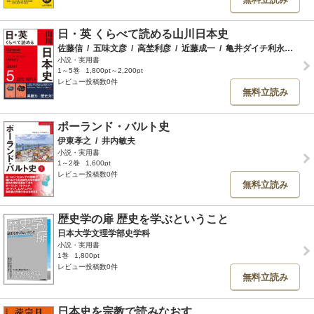
日・英 くらべて読める山川日本史
佐藤信
/
五味文彦
/
高埜利彦
/
近藤成一
/
亀井ダイチ利永子
/
亀
小説・実用書
1～5巻
1,800pt～2,200pt
レビュー投稿数0件
無料立読み
ポーランド・バルト史
伊東孝之
/
井内敏夫
小説・実用書
1～2巻
1,600pt
レビュー投稿数0件
無料立読み
歴史学の扉 歴史を学ぶということ
日本大学文理学部史学科
小説・実用書
1巻
1,800pt
レビュー投稿数0件
無料立読み
日本史を宗教で読みなおす