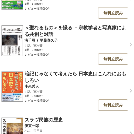
1巻
1,800pt
レビュー投稿数0件
無料立読み
＜聖なるもの＞を撮る －宗教学者と写真家によ
る共創と対話
港千尋
/
平藤喜久子
小説・実用書
1巻
2,500pt
レビュー投稿数0件
無料立読み
暗記じゃなくて考えたら 日本史はこんなにおも
しろい
小泉秀人
小説・実用書
1巻
2,000pt
レビュー投稿数0件
無料立読み
スラヴ民族の歴史
伊東一郎
小説・実用書