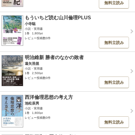
無料立読み
もういちど読む山川倫理PLUS
小寺聡
小説・実用書
1巻
1,800pt
レビュー投稿数0件
無料立読み
明治維新 勝者のなかの敗者
遠矢浩規
小説・実用書
1巻
2,500pt
レビュー投稿数0件
無料立読み
西洋倫理思想の考え方
池松辰男
小説・実用書
1巻
1,800pt
レビュー投稿数0件
無料立読み