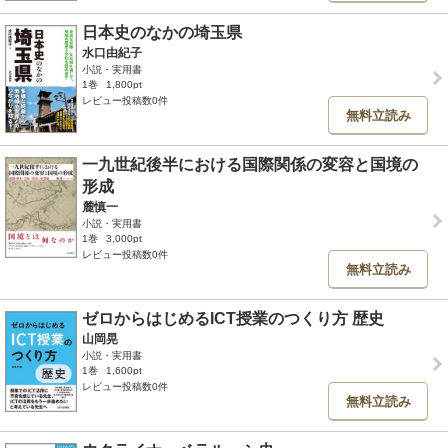
日本史のなかの埼玉県
水口由紀子
小説・実用書
1巻
1,800pt
レビュー投稿数0件
無料立読み
一九世紀後半における国際関係の変容と国境の
形成
麓慎一
小説・実用書
1巻
3,000pt
レビュー投稿数0件
無料立読み
ゼロからはじめるICT授業のつくり方 歴史
山岡晃
小説・実用書
1巻
1,600pt
レビュー投稿数0件
無料立読み