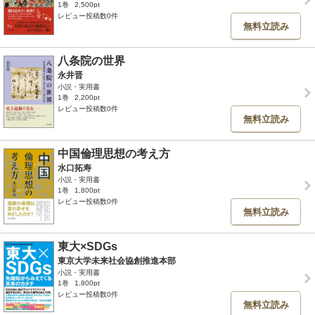
1巻
2,500pt
レビュー投稿数0件
無料立読み
八条院の世界
永井晋
小説・実用書
1巻
2,200pt
レビュー投稿数0件
無料立読み
中国倫理思想の考え方
水口拓寿
小説・実用書
1巻
1,800pt
レビュー投稿数0件
無料立読み
東大×SDGs
東京大学未来社会協創推進本部
小説・実用書
1巻
1,800pt
レビュー投稿数0件
無料立読み