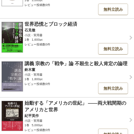
1巻
3,000pt
レビュー投稿数0件
無料立読み
世界恐慌とブロック経済
石見徹
小説・実用書
1巻
1,600pt
レビュー投稿数0件
無料立読み
講義 宗教の「戦争」論 不殺生と殺人肯定の論理
鈴木董
小説・実用書
1巻
1,800pt
レビュー投稿数0件
無料立読み
始動する「アメリカの世紀」 ――両大戦間期の
アメリカと世界
紀平英作
小説・実用書
1巻
5,000pt
レビュー投稿数0件