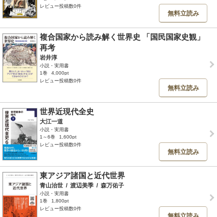
レビュー投稿数0件
無料立読み
複合国家から読み解く世界史 「国民国家史観」
再考
岩井淳
小説・実用書
1巻
4,000pt
レビュー投稿数0件
無料立読み
世界近現代全史
大江一道
小説・実用書
1～6巻
1,600pt
レビュー投稿数0件
無料立読み
東アジア諸国と近代世界
青山治世
/
渡辺美季
/
森万佑子
小説・実用書
1巻
1,800pt
レビュー投稿数0件
無料立読み