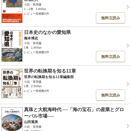
小説・実用書
1～2巻
1,600pt
レビュー投稿数0件
無料立読み
日本史のなかの愛知県
梅本博志
小説・実用書
1巻
1,800pt
レビュー投稿数0件
無料立読み
世界の転換期を知る11章
世界の転換期を知る11章編集部
小説・実用書
1巻
2,500pt
レビュー投稿数0件
無料立読み
真珠と大航海時代──「海の宝石」の産業とグロ
ーバル市場──
山田篤美
小説・実用書