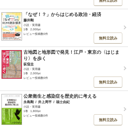
無料立読み
「なぜ！？」からはじめる政治・経済
藤井剛
小説・実用書
1巻
2,000pt
レビュー投稿数0件
無料立読み
古地図と地形図で発見！江戸・東京の〈はじま
り〉を歩く
荻窪圭
小説・実用書
1巻
2,000pt
レビュー投稿数0件
無料立読み
公衆衛生と感染症を歴史的に考える
永島剛
/
井上周平
/
福士由紀
小説・実用書
1巻
1,800pt
レビュー投稿数0件
無料立読み