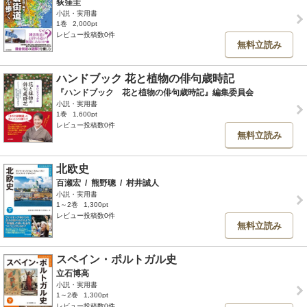
荻窪圭
小説・実用書
1巻
2,000pt
レビュー投稿数0件
無料立読み
ハンドブック 花と植物の俳句歳時記
『ハンドブック 花と植物の俳句歳時記』編集委員会
小説・実用書
1巻
1,600pt
レビュー投稿数0件
無料立読み
北欧史
百瀬宏
/
熊野聰
/
村井誠人
小説・実用書
1～2巻
1,300pt
レビュー投稿数0件
無料立読み
スペイン・ポルトガル史
立石博高
小説・実用書
1～2巻
1,300pt
レビュー投稿数0件