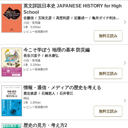
英文詳説日本史 JAPANESE HISTORY for High
School
佐藤信
/
五味文彦
/
高埜利彦
/
近藤成一
/
亀井ダイチ利永子
/
亀
小説・実用書
1巻
3,000pt
レビュー投稿数0件
無料立読み
今こそ学ぼう 地理の基本 防災編
長谷川直子
/
鈴木康弘
小説・実用書
1巻
2,200pt
レビュー投稿数0件
無料立読み
情報・通信・メディアの歴史を考える
貴志俊彦
/
石橋悠人
/
石井香江
雑誌
1巻
1,800pt
レビュー投稿数0件
無料立読み
歴史の見方・考え方2