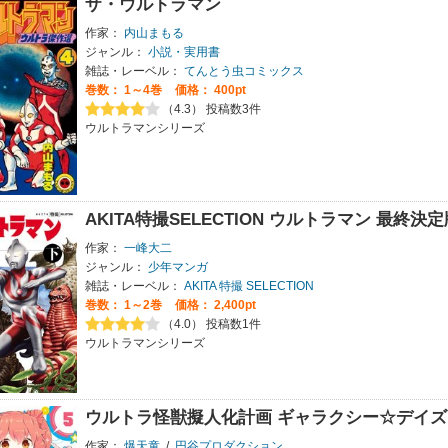
ザ・ウルトラマン
作家：
内山まもる
ジャンル：
小説・実用書
雑誌・レーベル：
てんとう虫コミックス
巻数：
1～4巻
価格： 400pt
（4.3） 投稿数3件
ウルトラマンシリーズ
AKITA特撮SELECTION ウルトラマン 最終決
作家：
一峰大二
ジャンル：
少年マンガ
雑誌・レーベル：
AKITA 特撮 SELECTION
巻数：
1～2巻
価格： 2,400pt
（4.0） 投稿数1件
ウルトラマンシリーズ
ウルトラ怪獣擬人化計画 ギャラクシー☆デイ
作家：
爆天童
/
円谷プロダクション