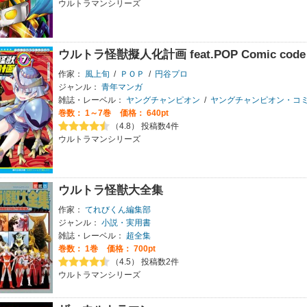
ウルトラマンシリーズ
ウルトラ怪獣擬人化計画 feat.POP Comic cod
作家：
風上旬
/
ＰＯＰ
/
円谷プロ
ジャンル：
青年マンガ
雑誌・レーベル：
ヤングチャンピオン
/
ヤングチャンピオン・コ
巻数：
1～7巻
価格： 640pt
（4.8） 投稿数4件
ウルトラマンシリーズ
ウルトラ怪獣大全集
作家：
てれびくん編集部
ジャンル：
小説・実用書
雑誌・レーベル：
超全集
巻数：
1巻
価格： 700pt
（4.5） 投稿数2件
ウルトラマンシリーズ