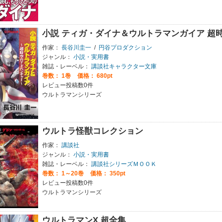
小説 ティガ・ダイナ＆ウルトラマンガイア 超
作家：
長谷川圭一
/
円谷プロダクション
ジャンル：
小説・実用書
雑誌・レーベル：
講談社キャラクター文庫
巻数：
1巻
価格： 680pt
レビュー投稿数0件
ウルトラマンシリーズ
ウルトラ怪獣コレクション
作家：
講談社
ジャンル：
小説・実用書
雑誌・レーベル：
講談社シリーズＭＯＯＫ
巻数：
1～20巻
価格： 350pt
レビュー投稿数0件
ウルトラマンシリーズ
ウルトラマンX 超全集