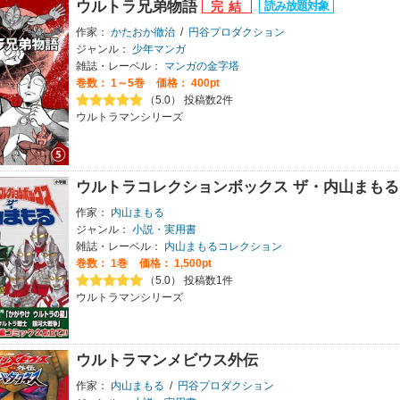
ウルトラ兄弟物語
作家：
かたおか徹治
/
円谷プロダクション
ジャンル：
少年マンガ
雑誌・レーベル：
マンガの金字塔
巻数：
1～5巻
価格： 400pt
（5.0） 投稿数2件
ウルトラマンシリーズ
ウルトラコレクションボックス ザ・内山まもる
作家：
内山まもる
ジャンル：
小説・実用書
雑誌・レーベル：
内山まもるコレクション
巻数：
1巻
価格： 1,500pt
（5.0） 投稿数1件
ウルトラマンシリーズ
ウルトラマンメビウス外伝
作家：
内山まもる
/
円谷プロダクション