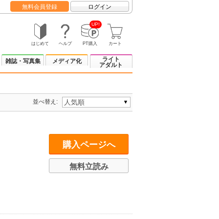
無料会員登録
ログイン
UP!
はじめて
ヘルプ
PT購入
カート
ライト
雑誌・写真集
メディア化
アダルト
並べ替え:
購入ページへ
無料立読み