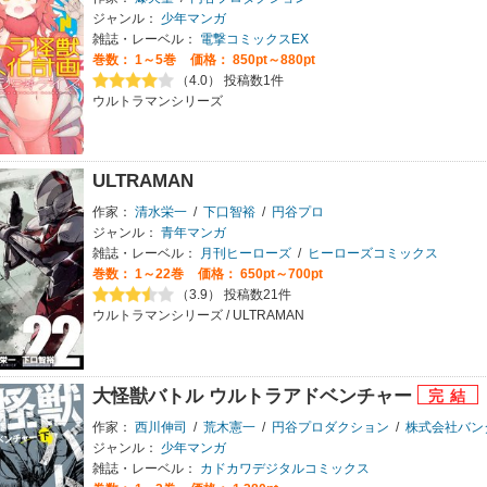
ジャンル：
少年マンガ
雑誌・レーベル：
電撃コミックスEX
巻数：
1～5巻
価格： 850pt～880pt
（4.0） 投稿数1件
ウルトラマンシリーズ
ULTRAMAN
作家：
清水栄一
/
下口智裕
/
円谷プロ
ジャンル：
青年マンガ
雑誌・レーベル：
月刊ヒーローズ
/
ヒーローズコミックス
巻数：
1～22巻
価格： 650pt～700pt
（3.9） 投稿数21件
ウルトラマンシリーズ / ULTRAMAN
大怪獣バトル ウルトラアドベンチャー
作家：
西川伸司
/
荒木憲一
/
円谷プロダクション
/
株式会社バンダイ
ジャンル：
少年マンガ
雑誌・レーベル：
カドカワデジタルコミックス