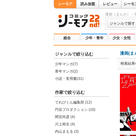
シーモア
読み放題
レビュー
シーモ
漫画（まんが）・
ジャンルで探す
総合
少年・青年
少女・女性
漫画(ま
ジャンルで絞り込む
検索結果4
少年マンガ(7)
青年マンガ(2)
小説・実用書(31)
作家で絞り込む
てれびくん編集部 (12)
円谷プロダクション (10)
間宮尚彦 (4)
川上裕生 (4)
内山まもる (3)