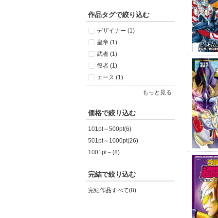
作品タグで絞り込む
デザイナー (1)
皇帝 (1)
武者 (1)
役者 (1)
エース (1)
もっと見る
価格で絞り込む
101pt～500pt(6)
501pt～1000pt(26)
1001pt～(8)
完結で絞り込む
完結作品すべて(8)