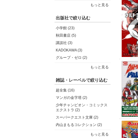
もっと見る
出版社で絞り込む
小学館 (23)
秋田書店 (5)
講談社 (3)
KADOKAWA (3)
グループ・ゼロ (2)
もっと見る
雑誌・レーベルで絞り込む
超全集 (16)
マンガの金字塔 (2)
少年チャンピオン・コミックス
エクストラ (2)
スーパークエスト文庫 (2)
内山まもるコレクション (2)
もっと見る