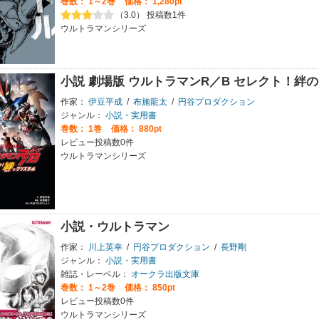
巻数：
1～2巻
価格： 1,280pt
（3.0） 投稿数1件
ウルトラマンシリーズ
小説 劇場版 ウルトラマンR／B セレクト！絆
作家：
伊豆平成
/
布施龍太
/
円谷プロダクション
ジャンル：
小説・実用書
巻数：
1巻
価格： 880pt
レビュー投稿数0件
ウルトラマンシリーズ
小説・ウルトラマン
作家：
川上英幸
/
円谷プロダクション
/
長野剛
ジャンル：
小説・実用書
雑誌・レーベル：
オークラ出版文庫
巻数：
1～2巻
価格： 850pt
レビュー投稿数0件
ウルトラマンシリーズ