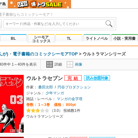
ア島
電子書籍ならコミックシーモア！
シーモア
BL
TL
ライトノベル
小説・実用書
コミックス
んが)・電子書籍のコミックシーモアTOP
>
ウルトラマンシリーズ
0件中 1～40件を表示
詳細
画像
ウルトラセブン
作家：
桑田次郎
/
円谷プロダクション
ジャンル：
少年マンガ
雑誌・レーベル：
マンガの金字塔
巻数：
1～3巻
価格： 800pt
（3.0） 投稿数1件
ウルトラマンシリーズ