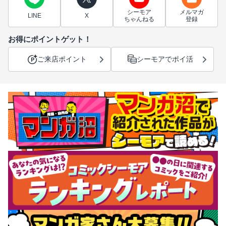
シーモア
メルマガ
LINE
X
ちゃんねる
登録
お得にポイントゲット！
ご来店ポイント
シーモアでポイ活