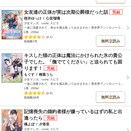
女友達の正体が実は次期公爵様だった話
桜井ゆっけ
/
心音瑠璃
少女マンガ、comic スピラ
一途に溺愛されて、幸せを掴み取ってみせますわ！異世界アンソロジーコミック
1巻
200pt
(4.1)
無料立読み
投稿数7件
キスした猫の正体は魔法にかけられた氷の貴公
子でした。「撫でてください」と迫られても困
ります！
もぐす
/
柳葉うら
少女マンガ、comic スピラ
一途に溺愛されて、幸せを掴み取ってみせますわ！異世界アンソロジーコミック
1巻
200pt
(4.9)
無料立読み
投稿数36件
記憶喪失の婚約者様が嫌っているはずの私と出
逢ったら
橘よぽ
/
夕香里
少女マンガ、comic スピラ