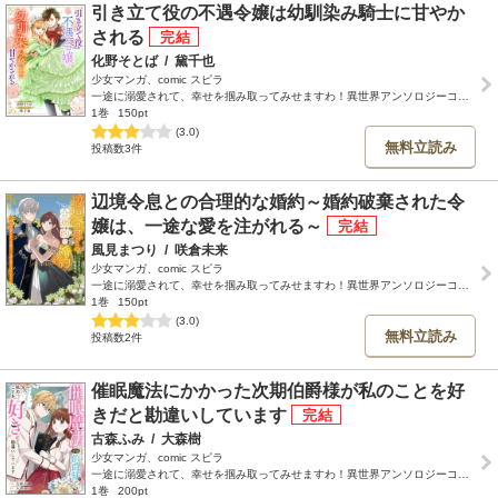
引き立て役の不遇令嬢は幼馴染み騎士に甘やか
される
化野そとば
/
黛千也
少女マンガ、comic スピラ
一途に溺愛されて、幸せを掴み取ってみせますわ！異世界アンソロジーコミック
1巻
150pt
(3.0)
無料立読み
投稿数3件
辺境令息との合理的な婚約～婚約破棄された令
嬢は、一途な愛を注がれる～
風見まつり
/
咲倉未来
少女マンガ、comic スピラ
一途に溺愛されて、幸せを掴み取ってみせますわ！異世界アンソロジーコミック
1巻
150pt
(3.0)
無料立読み
投稿数2件
催眠魔法にかかった次期伯爵様が私のことを好
きだと勘違いしています
古森ふみ
/
大森樹
少女マンガ、comic スピラ
一途に溺愛されて、幸せを掴み取ってみせますわ！異世界アンソロジーコミック
1巻
200pt