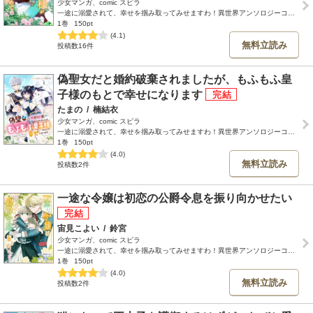
少女マンガ、comic スピラ
一途に溺愛されて、幸せを掴み取ってみせますわ！異世界アンソロジーコミック
1巻
150pt
(4.1)
無料立読み
投稿数16件
偽聖女だと婚約破棄されましたが、もふもふ皇
子様のもとで幸せになります
たまの
/
楠結衣
少女マンガ、comic スピラ
一途に溺愛されて、幸せを掴み取ってみせますわ！異世界アンソロジーコミック
1巻
150pt
(4.0)
無料立読み
投稿数2件
一途な令嬢は初恋の公爵令息を振り向かせたい
宙見こよい
/
鈴宮
少女マンガ、comic スピラ
一途に溺愛されて、幸せを掴み取ってみせますわ！異世界アンソロジーコミック
1巻
150pt
(4.0)
無料立読み
投稿数2件