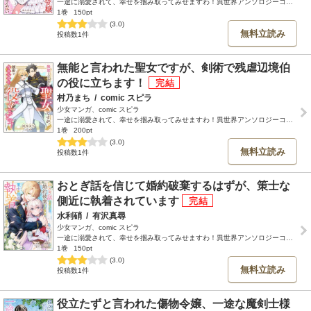
一途に溺愛されて、幸せを掴み取ってみせますわ！異世界アンソロジーコミック
1巻
150pt
(3.0)
無料立読み
投稿数1件
無能と言われた聖女ですが、剣術で残虐辺境伯
の役に立ちます！
村乃まち
/
comic スピラ
少女マンガ、comic スピラ
一途に溺愛されて、幸せを掴み取ってみせますわ！異世界アンソロジーコミック
1巻
200pt
(3.0)
無料立読み
投稿数1件
おとぎ話を信じて婚約破棄するはずが、策士な
側近に執着されています
水利硝
/
有沢真尋
少女マンガ、comic スピラ
一途に溺愛されて、幸せを掴み取ってみせますわ！異世界アンソロジーコミック
1巻
150pt
(3.0)
無料立読み
投稿数1件
役立たずと言われた傷物令嬢、一途な魔剣士様