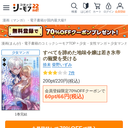
検索
はじめて
カート
ログイン
会員登録
漫画（マンガ）・電子書籍が国内最大級!!
漫画(まんが)・電子書籍のコミックシーモアTOP
少女・女性マンガ
少女マンガ
すべてを諦めた地味令嬢は若き氷帝
少女マンガ
の寵愛を受ける
捺未
柴野いずみ
7件
200pt/220円(税込)
会員登録限定70%OFFクーポンで
60pt/66円(税込)
1巻完結