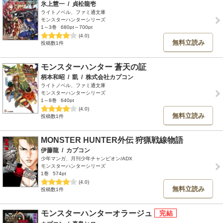
氷上慧一
/
貞松龍壱
ライトノベル、ファミ通文庫
モンスターハンターシリーズ
1～3巻
680pt～700pt
(4.0)
無料立読み
投稿数1件
モンスターハンター 蒼天の証
柄本和昭
/
凱
/
株式会社カプコン
ライトノベル、ファミ通文庫
モンスターハンターシリーズ
1～8巻
640pt
(4.0)
無料立読み
投稿数1件
MONSTER HUNTER外伝 狩猟戦線物語
伊藤龍
/
カプコン
少年マンガ、月刊少年チャンピオン/ADX
モンスターハンターシリーズ
1巻
574pt
(4.0)
無料立読み
投稿数1件
モンスターハンターオラージュ