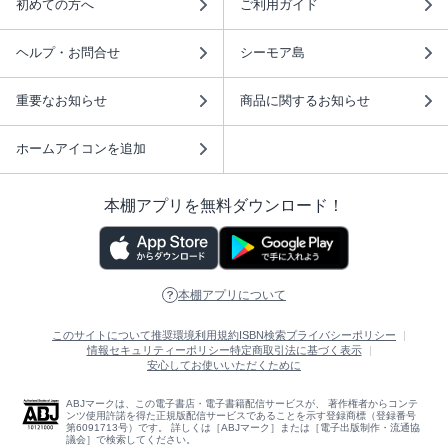
初めての方へ
ご利用ガイド
ヘルプ・お問合せ
シーモア島
重要なお知らせ
商品に関するお知らせ
ホームアイコンを追加
本棚アプリを無料ダウンロード！
本棚アプリについて
このサイトについて
推奨環境
利用規約
ISBN検索
プライバシーポリシー
情報セキュリティーポリシー
特定商取引法に基づく表示
安心してお使いいただくために
ABJマークは、この電子書店・電子書籍配信サービスが、 著作権者からコンテ
ンツ使用許諾を得た正規版配信サービスであることを示す登録商標（登録番号
第6091713号）です。 詳しくは［ABJマーク］または［電子出版制作・流通協
議会］で検索してください。