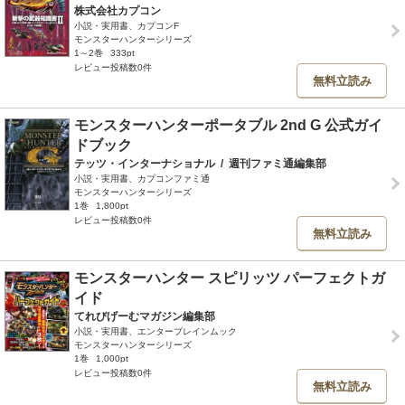
株式会社カプコン
小説・実用書、カプコンF
モンスターハンターシリーズ
1～2巻
333pt
レビュー投稿数0件
無料立読み
モンスターハンターポータブル 2nd G 公式ガイ
ドブック
テッツ・インターナショナル
/
週刊ファミ通編集部
小説・実用書、カプコンファミ通
モンスターハンターシリーズ
1巻
1,800pt
レビュー投稿数0件
無料立読み
モンスターハンター スピリッツ パーフェクトガ
イド
てれびげーむマガジン編集部
小説・実用書、エンターブレインムック
モンスターハンターシリーズ
1巻
1,000pt
レビュー投稿数0件
無料立読み