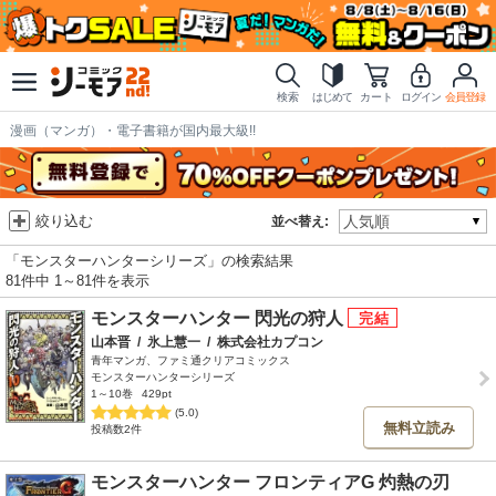
検索
はじめて
カート
ログイン
会員登録
漫画（マンガ）・電子書籍が国内最大級!!
絞り込む
並べ替え:
「モンスターハンターシリーズ」の検索結果
81件中 1～81件を表示
モンスターハンター 閃光の狩人
山本晋
/
氷上慧一
/
株式会社カプコン
青年マンガ、ファミ通クリアコミックス
モンスターハンターシリーズ
1～10巻
429pt
(5.0)
無料立読み
投稿数2件
モンスターハンター フロンティアG 灼熱の刃