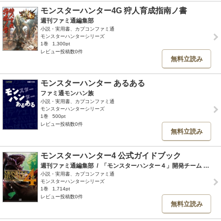
モンスターハンター4G 狩人育成指南ノ書
週刊ファミ通編集部
小説・実用書、カプコンファミ通
モンスターハンターシリーズ
1巻
1,300pt
レビュー投稿数0件
無料立読み
モンスターハンター あるある
ファミ通モンハン族
小説・実用書、カプコンファミ通
モンスターハンターシリーズ
1巻
500pt
レビュー投稿数0件
無料立読み
モンスターハンター4 公式ガイドブック
週刊ファミ通編集部
/
「モンスターハンター４」開発チーム
/
株式
小説・実用書、カプコンファミ通
モンスターハンターシリーズ
1巻
1,714pt
レビュー投稿数0件
無料立読み