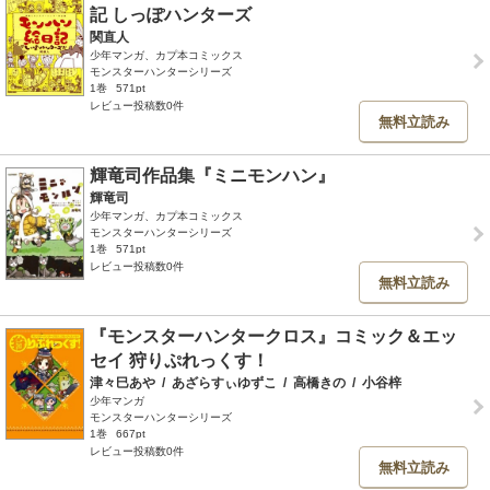
記 しっぽハンターズ
関直人
少年マンガ、カプ本コミックス
モンスターハンターシリーズ
1巻
571pt
レビュー投稿数0件
無料立読み
輝竜司作品集『ミニモンハン』
輝竜司
少年マンガ、カプ本コミックス
モンスターハンターシリーズ
1巻
571pt
レビュー投稿数0件
無料立読み
『モンスターハンタークロス』コミック＆エッ
セイ 狩りぷれっくす！
津々巳あや
/
あざらすぃゆずこ
/
高橋きの
/
小谷梓
少年マンガ
モンスターハンターシリーズ
1巻
667pt
レビュー投稿数0件
無料立読み