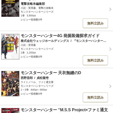
電撃攻略本編集部
小説・実用書、電撃の攻略本
モンスターハンターシリーズ
1巻
3,800pt
レビュー投稿数0件
無料立読み
モンスターハンター4G 発掘装備探求ガイド
株式会社ウェッジホールディングス
/
『モンスターハンター４Ｇ』開発チーム
小説・実用書
モンスターハンターシリーズ
1巻
1,200pt
レビュー投稿数0件
無料立読み
モンスターハンター 天衣無縫のD
西野吾郎
/
貞松龍壱
ライトノベル、ファミ通文庫
モンスターハンターシリーズ
1～3巻
640pt～800pt
レビュー投稿数0件
無料立読み
モンスターハンター “M.S.S Project×ファミ通文