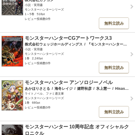
株式会社カプコン
小説・実用書
モンスターハンターシリーズ
1～5巻
518pt
レビュー投稿数0件
無料立読み
モンスターハンターCGアートワークス3
株式会社ウェッジホールディングス
/
『モンスターハンター４Ｇ』開発チーム
小説・実用書
モンスターハンターシリーズ
1巻
2,240pt
レビュー投稿数0件
無料立読み
モンスターハンター アンソロジーノベル
あかほりさとる
/
海冬レイジ
/
嬉野秋彦
/
氷上慧一
/
Hisasi
/
布
ライトノベル、ファミ通文庫
モンスターハンターシリーズ
1巻
680pt
レビュー投稿数0件
無料立読み
モンスターハンター 10周年記念 オフィシャルク
ロニクル