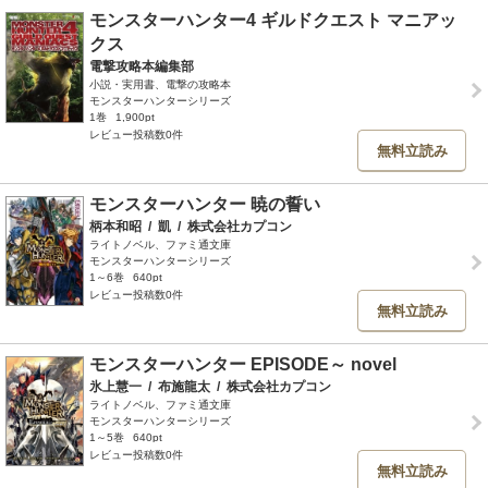
モンスターハンター4 ギルドクエスト マニアッ
クス
電撃攻略本編集部
小説・実用書、電撃の攻略本
モンスターハンターシリーズ
1巻
1,900pt
レビュー投稿数0件
無料立読み
モンスターハンター 暁の誓い
柄本和昭
/
凱
/
株式会社カプコン
ライトノベル、ファミ通文庫
モンスターハンターシリーズ
1～6巻
640pt
レビュー投稿数0件
無料立読み
モンスターハンター EPISODE～ novel
氷上慧一
/
布施龍太
/
株式会社カプコン
ライトノベル、ファミ通文庫
モンスターハンターシリーズ
1～5巻
640pt
レビュー投稿数0件
無料立読み