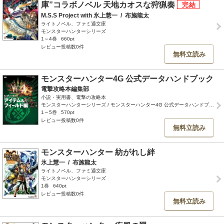
庫”コラボノベル 天地カオスな狩猟奏
M.S.S Project with 氷上慧一
/
布施龍太
ライトノベル、ファミ通文庫
モンスターハンターシリーズ
1～4巻
660pt
レビュー投稿数0件
無料立読み
モンスターハンター4G 公式データハンドブック
電撃攻略本編集部
小説・実用書、電撃の攻略本
モンスターハンターシリーズ / モンスターハンター4G 公式データハンドブック
1～5巻
570pt
レビュー投稿数0件
無料立読み
モンスターハンター 紡がれし絆
氷上慧一
/
布施龍太
ライトノベル、ファミ通文庫
モンスターハンターシリーズ
1巻
640pt
レビュー投稿数0件
無料立読み