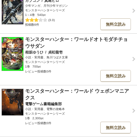
カプコン
/
真島ヒロ
少年マンガ、月刊少年マガジン
モンスターハンターシリーズ
1～4巻
540pt
(3.0)
無料立読み
投稿数6件
モンスターハンター：ワールドオトモダチチョ
ウサダン
相坂ゆうひ
/
貞松龍壱
小説・実用書、角川つばさ文庫
モンスターハンターシリーズ
1巻
700pt
レビュー投稿数0件
無料立読み
モンスターハンター：ワールド ウェポンマニア
クス
電撃ゲーム書籍編集部
小説・実用書、電撃の攻略本
モンスターハンターシリーズ
1巻
2,300pt
レビュー投稿数0件
無料立読み