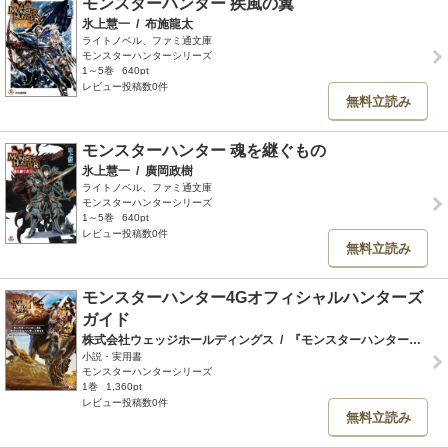
モンスターハンター 疾風の翼
氷上慧一
/
布施龍太
ライトノベル、ファミ通文庫
モンスターハンターシリーズ
1～5巻
640pt
レビュー投稿数0件
無料立読み
モンスターハンター 魂を継ぐもの
氷上慧一
/
廣岡政樹
ライトノベル、ファミ通文庫
モンスターハンターシリーズ
1～5巻
640pt
レビュー投稿数0件
無料立読み
モンスターハンター4Gオフィシャルハンターズ
ガイド
株式会社ウェッジホールディングス
/
『モンスターハンター４Ｇ』開発チーム
小説・実用書
モンスターハンターシリーズ
1巻
1,360pt
レビュー投稿数0件
無料立読み