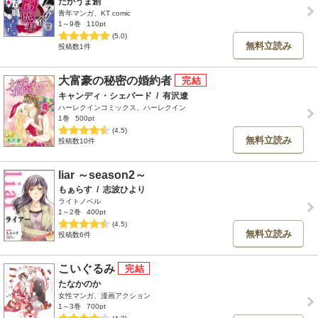
たかうま創
青年マンガ、KT comic
1～9巻
110pt
(5.0)
無料立読み
投稿数1件
大富豪の秘密の婚約者
キャンディ・シェパード
/
有沢遼
ハーレクインコミックス、ハーレクイン
1巻
500pt
(4.5)
無料立読み
投稿数10件
liar ～season2～
もぁらす
/
志波ひより
ライトノベル
1～2巻
400pt
(4.5)
無料立読み
投稿数6件
こいぐるみ
たなかのか
女性マンガ、漫画アクション
1～3巻
700pt
(4.3)