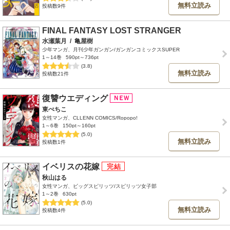
無料立読み
投稿数9件
FINAL FANTASY LOST STRANGER
水瀬葉月
/
亀屋樹
少年マンガ、月刊少年ガンガン/ガンガンコミックスSUPER
1～14巻
590pt～736pt
(3.8)
無料立読み
投稿数21件
復讐ウエディング
東ぺちこ
女性マンガ、CLLENN COMICS/Ropopo!
1～6巻
150pt～160pt
(5.0)
無料立読み
投稿数1件
イベリスの花嫁
秋山はる
女性マンガ、ビッグスピリッツ/スピリッツ女子部
1～2巻
630pt
(5.0)
無料立読み
投稿数4件