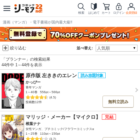
検索
はじめて
カート
ログイン
会員登録
漫画（マンガ）・電子書籍が国内最大級!!
絞り込む
並べ替え:
「プランナー」の検索結果
44件中 1～44件を表示
原作版 左ききのエレン
かっぴー
青年マンガ
1～40巻
556pt～566pt
(4.5)
無料立読み
投稿数12件
マリッジ・メーカー【マイクロ】
椎葉ナナ
女性マンガ、プチコミック/フラワーコミックスα
1～25巻
110pt～150pt
(3.7)