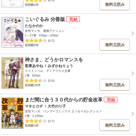
無料立読み
投稿数4件
こいぐるみ 分冊版
たなかのか
女性マンガ、漫画アクション
1～27巻
150pt～200pt
(4.2)
無料立読み
投稿数9件
神さま、どうかロマンスを
彩東あやね
/
みずかねりょう
ライトノベル、ディアプラス文庫
1巻
620pt
(3.9)
無料立読み
投稿数24件
まだ間に合う３０代からの貯金改革
マキヒロチ
/
大竹のり子
女性マンガ、バンブーコミックス エッセイセレクション
1巻
1,100pt
(3.7)
無料立読み
投稿数3件