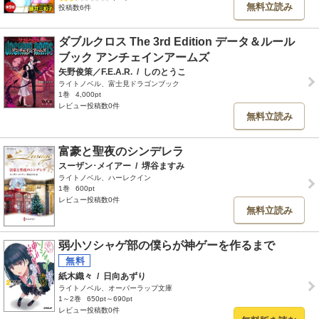
無料立読み
投稿数6件
ダブルクロス The 3rd Edition データ＆ルール
ブック アンチェインアームズ
矢野俊策／F.E.A.R.
/
しのとうこ
ライトノベル、富士見ドラゴンブック
1巻
4,000pt
レビュー投稿数0件
無料立読み
富豪と聖夜のシンデレラ
スーザン･メイアー
/
堺谷ますみ
ライトノベル、ハーレクイン
1巻
600pt
レビュー投稿数0件
無料立読み
弱小ソシャゲ部の僕らが神ゲーを作るまで
紙木織々
/
日向あずり
ライトノベル、オーバーラップ文庫
1～2巻
650pt～690pt
レビュー投稿数0件