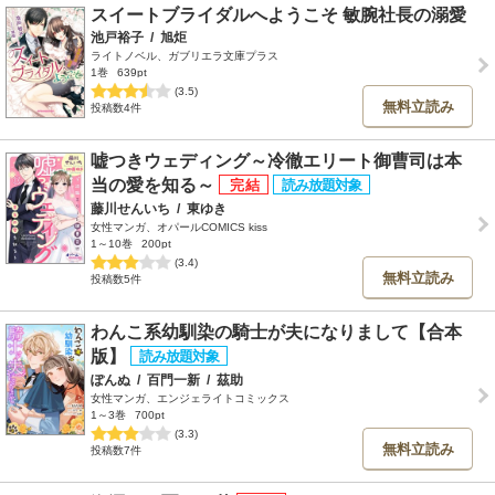
スイートブライダルへようこそ 敏腕社長の溺愛
池戸裕子
/
旭炬
ライトノベル、ガブリエラ文庫プラス
1巻
639pt
(3.5)
無料立読み
投稿数4件
嘘つきウェディング～冷徹エリート御曹司は本
当の愛を知る～
藤川せんいち
/
東ゆき
女性マンガ、オパールCOMICS kiss
1～10巻
200pt
(3.4)
無料立読み
投稿数5件
わんこ系幼馴染の騎士が夫になりまして【合本
版】
ぽんぬ
/
百門一新
/
茲助
女性マンガ、エンジェライトコミックス
1～3巻
700pt
(3.3)
無料立読み
投稿数7件