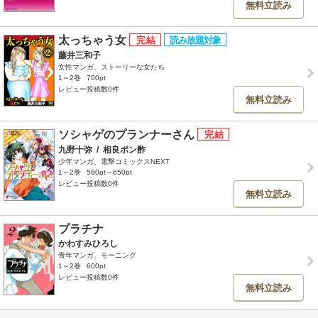
無料立読み
太っちゃう女
藤井三和子
女性マンガ、ストーリーな女たち
1～2巻
700pt
レビュー投稿数0件
無料立読み
ソシャゲのプランナーさん
九野十弥
/
相良ポン酢
少年マンガ、電撃コミックスNEXT
1～2巻
580pt～650pt
レビュー投稿数0件
無料立読み
プラチナ
かわすみひろし
青年マンガ、モーニング
1～2巻
600pt
レビュー投稿数0件
無料立読み