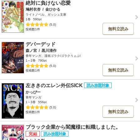
絶対に負けない恋愛
鳩村衣杏
/
金ひかる
ライトノベル、ガッシュ文庫
1巻
590pt
(5.0)
無料立読み
投稿数1件
デパーデッド
森ノ宮
/
黒川清作
青年マンガ、漫画ゴラク/ゴラクうぇぶ!
1～2巻
790pt
(5.0)
無料立読み
投稿数1件
左ききのエレン外伝SICK
かっぴー
青年マンガ
1～3巻
556pt
(5.0)
無料立読み
投稿数1件
ブラック企業から閻魔様に転職しました。