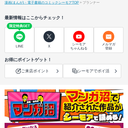
漫画(まんが)・電子書籍のコミックシーモアTOP
プランナー
最新情報はここからチェック！
限定特典GET
シーモア
メルマガ
LINE
X
ちゃんねる
登録
お得にポイントゲット！
ご来店ポイント
シーモアでポイ活