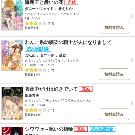
海運王と憂いの花
ダニー・ウェイド
/
雁えりか
ハーレクインコミックス、ハーレクイン
1巻
500pt
(3.3)
無料立読み
投稿数4件
わんこ系幼馴染の騎士が夫になりまして
ぽんぬ
/
百門一新
/
茲助
女性マンガ、エンジェライトコミックス
1～18巻
0pt～150pt
(3.2)
無料立読み
投稿数14件
真夜中だけは好きでいて
畑亜希美
女性マンガ、プチコミック/フラワーコミックスα
1～3巻
530pt
(3.1)
無料立読み
投稿数138件
シワワセ～呪いの指輪