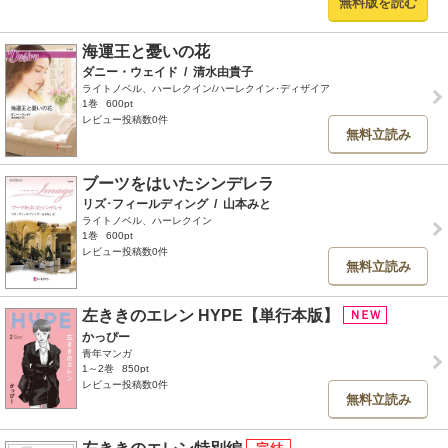
無料版を読む
海運王と憂いの花
ダニー・ウェイド
/
清水由貴子
ライトノベル、ハーレクイン/ハーレクイン･ディザイア
1巻
600pt
レビュー投稿数0件
無料立読み
ブーツをはいたシンデレラ
リズ･フィールディング
/
山本みと
ライトノベル、ハーレクイン
1巻
600pt
レビュー投稿数0件
無料立読み
左ききのエレン HYPE【単行本版】
かっぴー
青年マンガ
1～2巻
850pt
レビュー投稿数0件
無料立読み