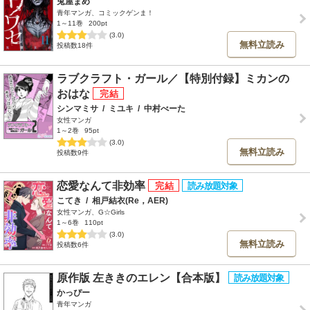
兎屋まめ
青年マンガ、コミックゲンま！
1～11巻
200pt
(3.0)
無料立読み
投稿数18件
ラブクラフト・ガール／【特別付録】ミカンの
おはな
シンマミサ
/
ミユキ
/
中村べーた
女性マンガ
1～2巻
95pt
(3.0)
無料立読み
投稿数9件
恋愛なんて非効率
こてき
/
相戸結衣(Re，AER)
女性マンガ、G☆Girls
1～6巻
110pt
(3.0)
無料立読み
投稿数6件
原作版 左ききのエレン【合本版】
かっぴー
青年マンガ