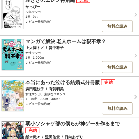
左ききのエレン特別編
かっぴー
少年マンガ
1巻
0pt
レビュー投稿数0件
無料立読み
マンガで解決 老人ホームは親不孝？
上大岡トメ
/
畠中雅子
女性マンガ
1巻
1,600pt
レビュー投稿数0件
無料立読み
本当にあった泣ける結婚式分冊版
浜田理枝子
/
有賀明美
女性マンガ、素敵なロマンス
1～10巻
200pt～300pt
レビュー投稿数0件
無料立読み
弱小ソシャゲ部の僕らが神ゲーを作るまで
紙木織々
/
澄田佑貴
/
日向あずり