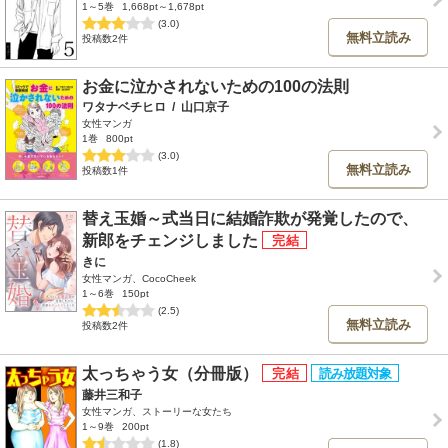
1～5巻
1,668pt～1,678pt
(3.0)
無料立読み
投稿数2件
お金に泣かされないための100の法則
ワタナベチヒロ
/
山口京子
女性マンガ
1巻
800pt
(3.0)
無料立読み
投稿数1件
替え玉婚～式当日に結婚詐欺が発覚したので、
新郎をチェンジしました
きに
女性マンガ、CocoCheek
1～6巻
150pt
(2.5)
無料立読み
投稿数2件
太っちゃう女（分冊版）
藤井三和子
女性マンガ、ストーリーな女たち
1～9巻
200pt
(1.8)