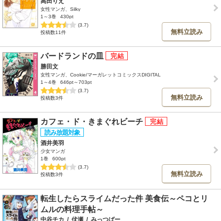
高田りえ
女性マンガ、Silky
1～3巻
430pt
(3.7)
無料立読み
投稿数11件
バードランドの皿
勝田文
女性マンガ、Cookie/マーガレットコミックスDIGITAL
1～4巻
646pt～703pt
(3.7)
無料立読み
投稿数3件
カフェ・ド・きまぐれビーチ
酒井美羽
少女マンガ
1巻
600pt
(3.7)
無料立読み
投稿数3件
転生したらスライムだった件 美食伝～ペコとリ
ムルの料理手帖～
中谷チカ
/
伏瀬
/
みっつばー