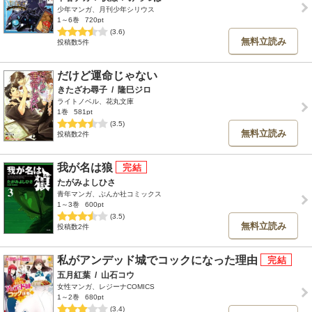
少年マンガ、月刊少年シリウス
1～6巻
720pt
(3.6)
無料立読み
投稿数5件
だけど運命じゃない
きたざわ尋子
/
隆巳ジロ
ライトノベル、花丸文庫
1巻
581pt
(3.5)
無料立読み
投稿数2件
我が名は狼
たがみよしひさ
青年マンガ、ぶんか社コミックス
1～3巻
600pt
(3.5)
無料立読み
投稿数2件
私がアンデッド城でコックになった理由
五月紅葉
/
山石コウ
女性マンガ、レジーナCOMICS
1～2巻
680pt
(3.4)