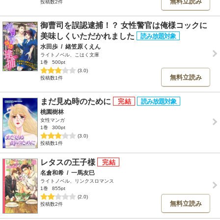
無料立読み
投稿数2件
御曹司を誤認逮捕！？ 女性警官は俺様コックに
美味しくいただかれました
水田歩
/
緒笠原くえん
ライトノベル、こはく文庫
1巻
500pt
(3.0)
無料立読み
投稿数1件
まだ見ぬ時のために
桃園樹林
女性マンガ
1巻
300pt
(3.0)
投稿数1件
レタスの王子様
名倉和希
/
一馬友巳
ライトノベル、リンクスロマンス
1巻
855pt
(2.0)
無料立読み
投稿数2件