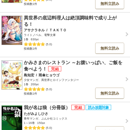
無料立読み
投稿数1件
異世界の底辺料理人は絶頂調味料で成り上が
る！
アサクラネル
/
ＴＡＫＴＯ
ライトノベル、電撃文庫
1巻
630pt
(5.0)
無料立読み
投稿数1件
かみさまのレストラン ～お腹いっぱい、ご飯を
食べよう！
島知宏
/
雨傘ヒョウゴ
少女マンガ、異世界ヒロインファンタジー
1巻
200pt
(5.0)
無料立読み
投稿数1件
我が名は狼（分冊版）
たがみよしひさ
青年マンガ、ぶんか社コミックス
1～16巻
150pt
(5.0)