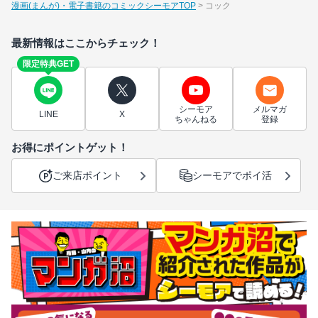
漫画(まんが)・電子書籍のコミックシーモアTOP
コック
最新情報はここからチェック！
限定特典GET
シーモア
メルマガ
LINE
X
ちゃんねる
登録
お得にポイントゲット！
ご来店ポイント
シーモアでポイ活