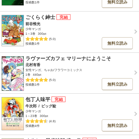
無料立読み
投稿数1件
ごくらく紳士
前谷惟光
少年マンガ
1～3巻
300pt
(5.0)
無料立読み
投稿数1件
ラヴァーズカフェ マリーナにようこそ
北村有香
女性マンガ、ちゃお/フラワーコミックス
1巻
440pt
(5.0)
無料立読み
投稿数1件
包丁人味平
牛次郎
/
ビッグ錠
少年マンガ
1～23巻
300pt
(4.8)
無料立読み
投稿数4件