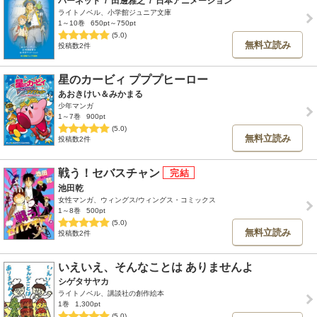
バーネット
/
田邊雅之
/
日本アニメーション
ライトノベル、小学館ジュニア文庫
1～10巻
650pt～750pt
(5.0)
無料立読み
投稿数2件
星のカービィ プププヒーロー
あおきけい＆みかまる
少年マンガ
1～7巻
900pt
(5.0)
無料立読み
投稿数2件
戦う！セバスチャン
池田乾
女性マンガ、ウィングス/ウィングス・コミックス
1～8巻
500pt
(5.0)
無料立読み
投稿数2件
いえいえ、そんなことは ありませんよ
シゲタサヤカ
ライトノベル、講談社の創作絵本
1巻
1,300pt
(5.0)