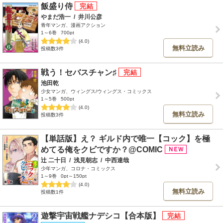
飯盛り侍
やまだ浩一
/
井川公彦
青年マンガ、漫画アクション
1～6巻
700pt
(4.0)
無料立読み
投稿数3件
戦う！セバスチャン♯
池田乾
少女マンガ、ウィングス/ウィングス・コミックス
1～5巻
500pt
(4.0)
無料立読み
投稿数3件
【単話版】え？ ギルド内で唯一【コック】を極
めてる俺をクビですか？@COMIC
辻 二十日
/
浅見朝志
/
中西達哉
少年マンガ、コロナ・コミックス
1～9巻
0pt～150pt
(4.0)
無料立読み
投稿数1件
遊撃宇宙戦艦ナデシコ【合本版】