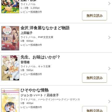
ライトノベル
1～3巻
1,200pt
レビュー投稿数0件
無料立読み
金沢 洋食屋ななかまど物語
上田聡子
ライトノベル、PHP文芸文庫
1巻
600pt
レビュー投稿数0件
先生、お味はいかが？
音理雄
ライトノベル、キャラ文庫
1巻
590pt
レビュー投稿数0件
無料立読み
ひそやかな情熱
ジェシカ･ハート
/
苅谷京子
ライトノベル、ハーレクイン/ハーレクイン･ロマンス
1巻
400pt
レビュー投稿数0件
無料立読み