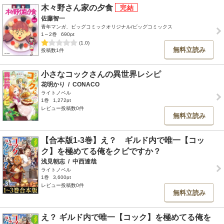
木々野さん家の夕食
佐藤智一
青年マンガ、ビッグコミックオリジナル/ビッグコミックス
1～2巻
690pt
(1.0)
無料立読み
投稿数1件
小さなコックさんの異世界レシピ
花明かり
/
CONACO
ライトノベル
1巻
1,272pt
レビュー投稿数0件
無料立読み
【合本版1-3巻】え？ ギルド内で唯一【コッ
ク】を極めてる俺をクビですか？
浅見朝志
/
中西達哉
ライトノベル
1巻
3,600pt
レビュー投稿数0件
無料立読み
え？ ギルド内で唯一【コック】を極めてる俺を