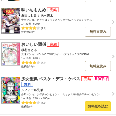
味いちもんめ
倉田よしみ
/
あべ善太
青年マンガ、ビッグコミックスペリオール/ビッグコミックス
1～33巻
690pt
(4.0)
無料立読み
投稿数48件
おいしい関係
槇村さとる
女性マンガ、YOUNG YOU/クイーンズコミックスDIGITAL
1～16巻
670pt
(4.0)
無料立読み
投稿数29件
少女聖典 ベスケ・デス・ケベス
ルノアール兄弟
少年マンガ、少年チャンピオン・コミックス/別冊少年チャンピオン
1～12巻
240pt～480pt
(4.0)
無料版を読む
投稿数6件