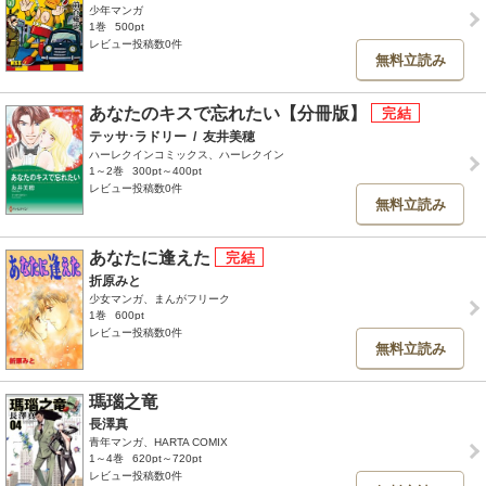
少年マンガ
1巻
500pt
レビュー投稿数0件
無料立読み
あなたのキスで忘れたい【分冊版】
テッサ･ラドリー
/
友井美穂
ハーレクインコミックス、ハーレクイン
1～2巻
300pt～400pt
レビュー投稿数0件
無料立読み
あなたに逢えた
折原みと
少女マンガ、まんがフリーク
1巻
600pt
レビュー投稿数0件
無料立読み
瑪瑙之竜
長澤真
青年マンガ、HARTA COMIX
1～4巻
620pt～720pt
レビュー投稿数0件