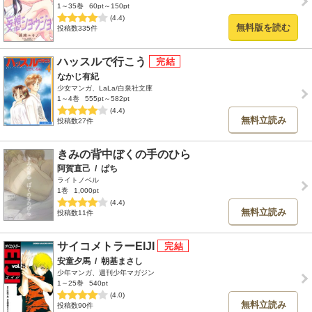
1～35巻
60pt～150pt
(4.4)
無料版を読む
投稿数335件
ハッスルで行こう
なかじ有紀
少女マンガ、LaLa/白泉社文庫
1～4巻
555pt～582pt
(4.4)
無料立読み
投稿数27件
きみの背中ぼくの手のひら
阿賀直己
/
ぱち
ライトノベル
1巻
1,000pt
(4.4)
無料立読み
投稿数11件
サイコメトラーEIJI
安童夕馬
/
朝基まさし
少年マンガ、週刊少年マガジン
1～25巻
540pt
(4.0)
無料立読み
投稿数90件