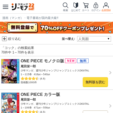
検索
はじめて
カート
ログイン
会員登録
漫画（マンガ）・電子書籍が国内最大級!!
絞り込む
並べ替え:
「コック」の検索結果
70件中 1～70件を表示
ONE PIECE モノクロ版
尾田栄一郎
少年マンガ、週刊少年ジャンプ/ジャンプコミックスDIGITAL
1～115巻
418pt～540pt
(4.6)
無料版を読む
投稿数1000件
ONE PIECE カラー版
尾田栄一郎
少年マンガ、週刊少年ジャンプ/ジャンプコミックスDIGITAL
1～106巻
471pt～556pt
(4.5)