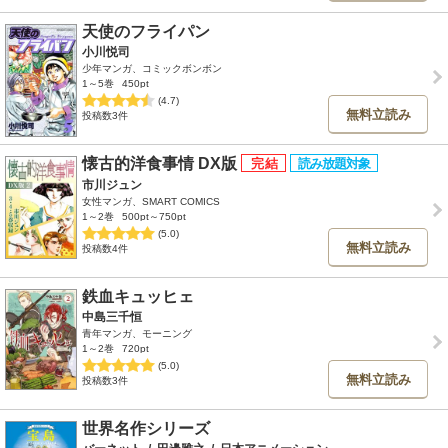
天使のフライパン
小川悦司
少年マンガ、コミックボンボン
1～5巻
450pt
(4.7)
無料立読み
投稿数3件
懐古的洋食事情 DX版
市川ジュン
女性マンガ、SMART COMICS
1～2巻
500pt～750pt
(5.0)
無料立読み
投稿数4件
鉄血キュッヒェ
中島三千恒
青年マンガ、モーニング
1～2巻
720pt
(5.0)
無料立読み
投稿数3件
世界名作シリーズ