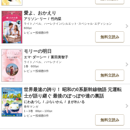
愛よ、おかえり
アリソン･リー
/
竹内栞
ライトノベル、ハーレクイン/シルエット･スペシャル･エディション
600pt
レビュー投稿数0件
無料立読み
モリーの明日
エマ･ダーシー
/
富田美智子
ライトノベル、ハーレクイン
1巻
600pt
レビュー投稿数0件
無料立読み
世界最速の誇り！ 昭和の0系新幹線物語 元運転
士が語り継ぐ 最後のぽっぽや達の裏話
にわあつし
/
ぶらいかん
/
まがれいる
青年マンガ
1～3巻
88pt～100pt
レビュー投稿数0件
無料立読み