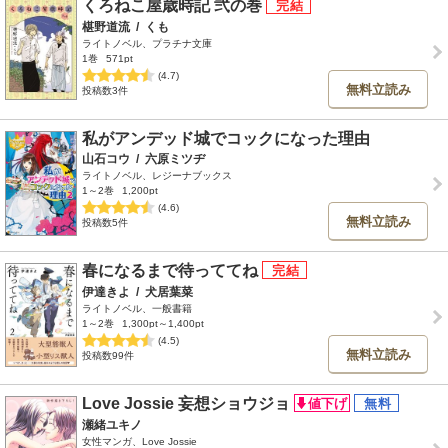
くろねこ屋歳時記 弐の巻
椹野道流
/
くも
ライトノベル、プラチナ文庫
1巻
571pt
(4.7)
無料立読み
投稿数3件
私がアンデッド城でコックになった理由
山石コウ
/
六原ミツヂ
ライトノベル、レジーナブックス
1～2巻
1,200pt
(4.6)
無料立読み
投稿数5件
春になるまで待っててね
伊達きよ
/
犬居葉菜
ライトノベル、一般書籍
1～2巻
1,300pt～1,400pt
(4.5)
無料立読み
投稿数99件
Love Jossie 妄想ショウジョ
瀬緒ユキノ
女性マンガ、Love Jossie