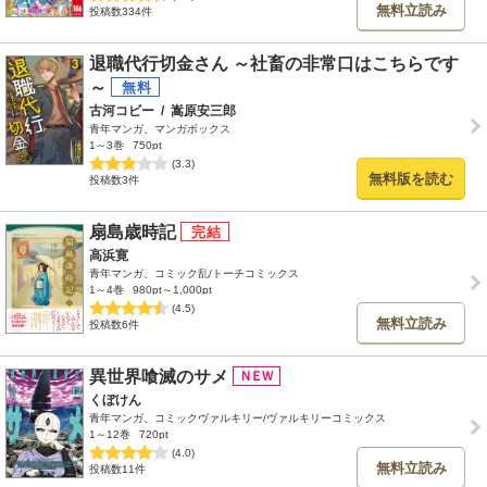
無料立読み
投稿数334件
退職代行切金さん ～社畜の非常口はこちらです
～
古河コビー
/
嵩原安三郎
青年マンガ、マンガボックス
1～3巻
750pt
(3.3)
無料版を読む
投稿数3件
扇島歳時記
高浜寛
青年マンガ、コミック乱/トーチコミックス
1～4巻
980pt～1,000pt
(4.5)
無料立読み
投稿数6件
異世界喰滅のサメ
くぼけん
青年マンガ、コミックヴァルキリー/ヴァルキリーコミックス
1～12巻
720pt
(4.0)
無料立読み
投稿数11件