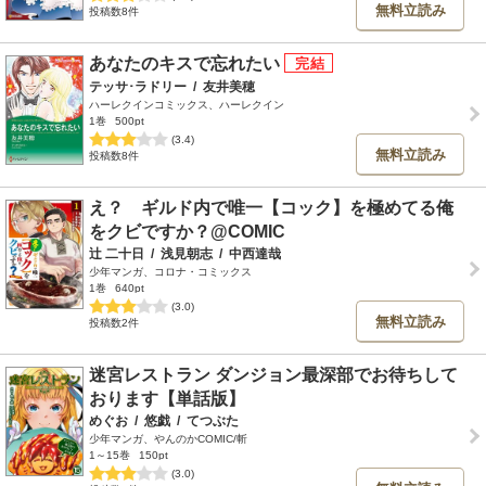
無料立読み
投稿数8件
あなたのキスで忘れたい
テッサ･ラドリー
/
友井美穂
ハーレクインコミックス、ハーレクイン
1巻
500pt
(3.4)
無料立読み
投稿数8件
え？ ギルド内で唯一【コック】を極めてる俺
をクビですか？@COMIC
辻 二十日
/
浅見朝志
/
中西達哉
少年マンガ、コロナ・コミックス
1巻
640pt
(3.0)
無料立読み
投稿数2件
迷宮レストラン ダンジョン最深部でお待ちして
おります【単話版】
めぐお
/
悠戯
/
てつぶた
少年マンガ、やんのかCOMIC/斬
1～15巻
150pt
(3.0)