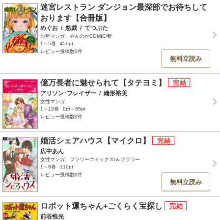
迷宮レストラン ダンジョン最深部でお待ちして
おります【合冊版】
めぐお
/
悠戯
/
てつぶた
少年マンガ、やんのかCOMIC/斬
1～5巻
450pt
レビュー投稿数0件
無料立読み
億万長者に魅せられて【タテヨミ】
アリソン･フレイザー
/
緒形裕美
女性マンガ
1～12巻
0pt～55pt
レビュー投稿数0件
婚活シェアハウス【マイクロ】
広中あん
女性マンガ、フラワーコミックス/＆フラワー
1～8巻
110pt
レビュー投稿数0件
無料立読み
ロボット運ちゃん+ごくらく宝探し
前谷惟光