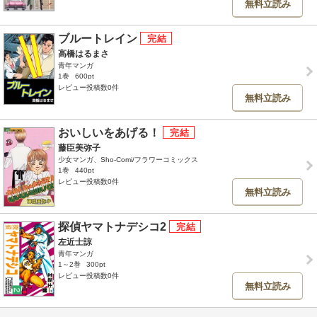
無料立読み
ブルートレイン
高橋はるまさ
青年マンガ
1巻
600pt
レビュー投稿数0件
無料立読み
おいしいをあげる！
藤臣美弥子
少女マンガ、Sho-Comi/フラワーコミックス
1巻
440pt
レビュー投稿数0件
無料立読み
探偵ヤマトナデシコ2
左近士諒
青年マンガ
1～2巻
300pt
レビュー投稿数0件
無料立読み