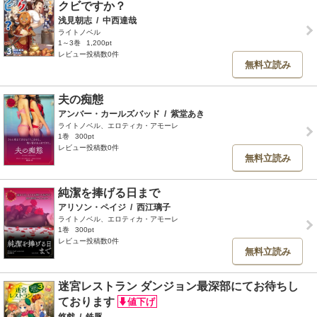
クビですか？
浅見朝志
/
中西達哉
ライトノベル
1～3巻
1,200pt
レビュー投稿数0件
無料立読み
夫の痴態
アンバー・カールズバッド
/
紫堂あき
ライトノベル、エロティカ・アモーレ
1巻
300pt
レビュー投稿数0件
無料立読み
純潔を捧げる日まで
アリソン・ペイジ
/
西江璃子
ライトノベル、エロティカ・アモーレ
1巻
300pt
レビュー投稿数0件
無料立読み
迷宮レストラン ダンジョン最深部にてお待ちし
ております
悠戯
/
鉄豚