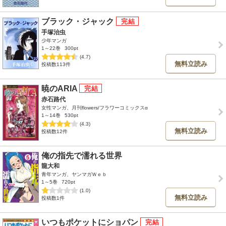
ブラック・ジャック
手塚治虫
少年マンガ
1～22巻
300pt
(4.7)
無料立読み
投稿数113件
暁のARIA
赤石路代
女性マンガ、月刊flowers/フラワーコミックスα
1～14巻
530pt
(4.3)
無料立読み
投稿数12件
俺の指先で濡れる世界
龍大和
青年マンガ、ヤンマガＷｅｂ
1～5巻
720pt
(1.0)
無料立読み
投稿数1件
いつもポケットにショパン