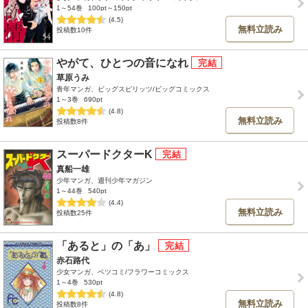
1～54巻
100pt～150pt
(4.5)
無料立読み
投稿数10件
やがて、ひとつの音になれ
草原うみ
青年マンガ、ビッグスピリッツ/ビッグコミックス
1～3巻
690pt
(4.8)
無料立読み
投稿数8件
スーパードクターK
真船一雄
少年マンガ、週刊少年マガジン
1～44巻
540pt
(4.4)
無料立読み
投稿数25件
「あると」の「あ」
赤石路代
少女マンガ、ベツコミ/フラワーコミックス
1～4巻
530pt
(4.8)
無料立読み
投稿数8件