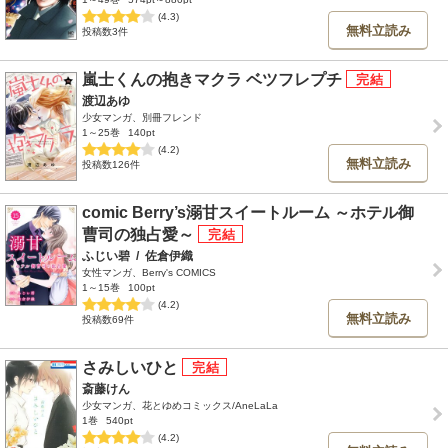
(4.3)
無料立読み
投稿数3件
嵐士くんの抱きマクラ ベツフレプチ
渡辺あゆ
少女マンガ、別冊フレンド
1～25巻
140pt
(4.2)
無料立読み
投稿数126件
comic Berry’s溺甘スイートルーム ～ホテル御
曹司の独占愛～
ふじい碧
/
佐倉伊織
女性マンガ、Berry's COMICS
1～15巻
100pt
(4.2)
無料立読み
投稿数69件
さみしいひと
斎藤けん
少女マンガ、花とゆめコミックス/AneLaLa
1巻
540pt
(4.2)