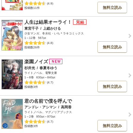
(4.9)
無料立読み
投稿数11件
人生は結果オーライ！
東宮千子
/
上総かける
少女マンガ、冬水社・いち＊ラキコミックス
1～12巻
567pt
(4.8)
無料立読み
投稿数26件
楽園ノイズ
杉井光
/
春夏冬ゆう
ライトノベル、電撃文庫
1～8巻
630pt～840pt
(4.7)
無料立読み
投稿数3件
君の名前で僕を呼んで
アンドレ・アシマン
/
高岡香
ライトノベル、マグノリアブックス
1～2巻
950pt～970pt
(4.7)
無料立読み
投稿数3件