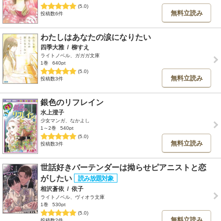
(5.0)
無料立読み
投稿数6件
わたしはあなたの涙になりたい
四季大雅
/
柳すえ
ライトノベル、ガガガ文庫
1巻
640pt
(5.0)
無料立読み
投稿数3件
銀色のリフレイン
水上澄子
少女マンガ、なかよし
1～2巻
540pt
(5.0)
無料立読み
投稿数3件
世話好きバーテンダーは拗らせピアニストと恋
がしたい
相沢蒼依
/
依子
ライトノベル、ヴィオラ文庫
1巻
530pt
(5.0)
無料立読み
投稿数2件