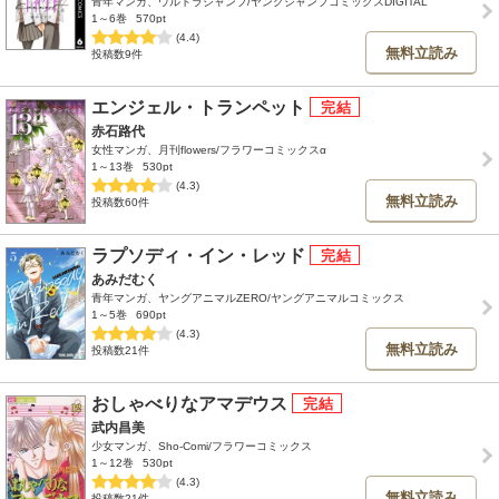
青年マンガ、ウルトラジャンプ/ヤングジャンプコミックスDIGITAL
1～6巻
570pt
(4.4)
無料立読み
投稿数9件
エンジェル・トランペット
赤石路代
女性マンガ、月刊flowers/フラワーコミックスα
1～13巻
530pt
(4.3)
無料立読み
投稿数60件
ラプソディ・イン・レッド
あみだむく
青年マンガ、ヤングアニマルZERO/ヤングアニマルコミックス
1～5巻
690pt
(4.3)
無料立読み
投稿数21件
おしゃべりなアマデウス
武内昌美
少女マンガ、Sho-Comi/フラワーコミックス
1～12巻
530pt
(4.3)
無料立読み
投稿数21件