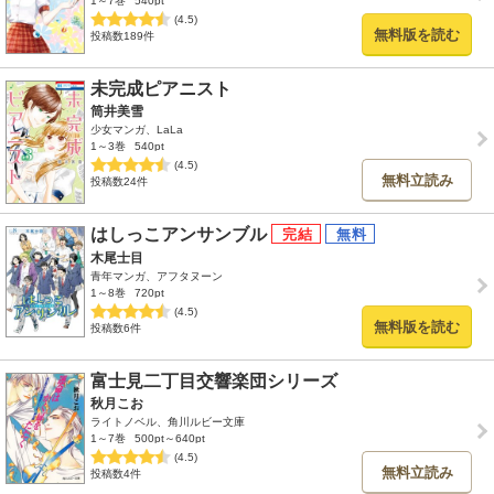
1～7巻
540pt
(4.5)
無料版を読む
投稿数189件
未完成ピアニスト
筒井美雪
少女マンガ、LaLa
1～3巻
540pt
(4.5)
無料立読み
投稿数24件
はしっこアンサンブル
木尾士目
青年マンガ、アフタヌーン
1～8巻
720pt
(4.5)
無料版を読む
投稿数6件
富士見二丁目交響楽団シリーズ
秋月こお
ライトノベル、角川ルビー文庫
1～7巻
500pt～640pt
(4.5)
無料立読み
投稿数4件