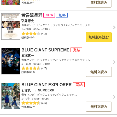
無料立読み
投稿数34件
黄昏流星群
弘兼憲史
青年マンガ、ビッグコミックオリジナル/ビッグコミックス
1～80巻
630pt～740pt
(4.2)
無料版を読む
投稿数47件
BLUE GIANT SUPREME
石塚真一
青年マンガ、ビッグコミック/ビッグコミックススペシャル
1～11巻
690pt～740pt
(4.7)
無料立読み
投稿数84件
BLUE GIANT EXPLORER
石塚真一
/
NUMBER8
青年マンガ、ビッグコミック/ビッグコミックス
1～9巻
740pt～800pt
(4.6)
無料立読み
投稿数67件