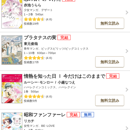
赤池うらら
少女マンガ、デザート
1～2巻
540pt
(4.6)
無料立読み
投稿数19件
プラタナスの実
東元俊哉
青年マンガ、ビッグスピリッツ/ビッグコミックス
1～10巻
630pt～700pt
(4.6)
無料立読み
投稿数17件
情熱を知った日 Ⅰ 今だけはこのままで
ルーシー･モンロー
/
小越なつえ
ハーレクインコミックス、ハーレクイン
1巻
500pt
(4.6)
無料立読み
投稿数5件
昭和ファンファーレ
リカチ
女性マンガ、BE･LOVE