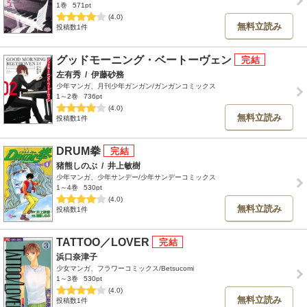
1巻
571pt
(4.0)
無料立読み
投稿数1件
グッドモーニング・ベートーヴェン
左有秀
/
伊藤砂務
少年マンガ、月刊少年ガンガン/ガンガンコミックス
1～2巻
736pt
(4.0)
無料立読み
投稿数1件
DRUM拳
猪熊しのぶ
/
井上敏樹
少年マンガ、少年サンデー/少年サンデーコミックス
1～4巻
530pt
(4.0)
無料立読み
投稿数1件
TATTOO／LOVER
浜口奈津子
少女マンガ、フラワーコミックス/Betsucomi
1～3巻
530pt
(4.0)
無料立読み
投稿数1件