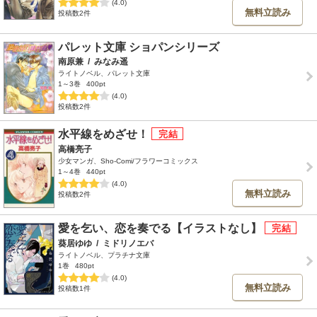
(4.0)
無料立読み
投稿数2件
パレット文庫 ショパンシリーズ
南原兼
/
みなみ遥
ライトノベル、パレット文庫
1～3巻
400pt
(4.0)
投稿数2件
水平線をめざせ！
高橋亮子
少女マンガ、Sho-Comi/フラワーコミックス
1～4巻
440pt
(4.0)
無料立読み
投稿数2件
愛を乞い、恋を奏でる【イラストなし】
葵居ゆゆ
/
ミドリノエバ
ライトノベル、プラチナ文庫
1巻
480pt
(4.0)
無料立読み
投稿数1件