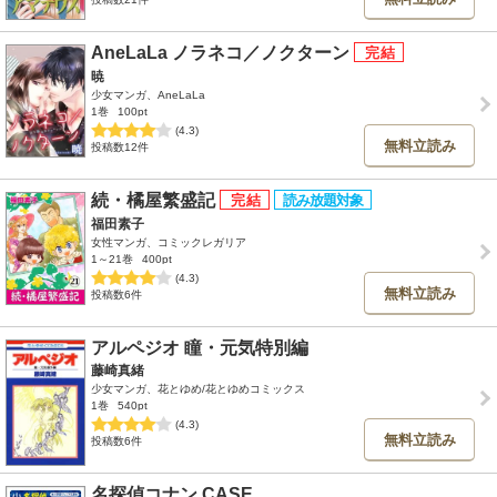
AneLaLa ノラネコ／ノクターン
暁
少女マンガ、AneLaLa
1巻
100pt
(4.3)
無料立読み
投稿数12件
続・橘屋繁盛記
福田素子
女性マンガ、コミックレガリア
1～21巻
400pt
(4.3)
無料立読み
投稿数6件
アルペジオ 瞳・元気特別編
藤崎真緒
少女マンガ、花とゆめ/花とゆめコミックス
1巻
540pt
(4.3)
無料立読み
投稿数6件
名探偵コナン CASE