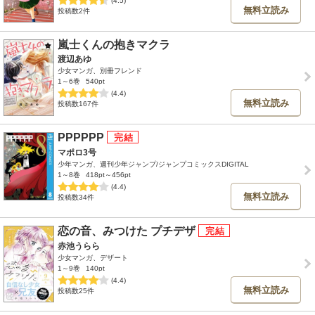
無料立読み
投稿数2件
嵐士くんの抱きマクラ
渡辺あゆ
少女マンガ、別冊フレンド
1～6巻
540pt
(4.4)
無料立読み
投稿数167件
PPPPPP
マポロ3号
少年マンガ、週刊少年ジャンプ/ジャンプコミックスDIGITAL
1～8巻
418pt～456pt
(4.4)
無料立読み
投稿数34件
恋の音、みつけた プチデザ
赤池うらら
少女マンガ、デザート
1～9巻
140pt
(4.4)
無料立読み
投稿数25件