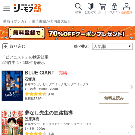
検索
はじめて
カート
ログイン
会員登録
漫画（マンガ）・電子書籍が国内最大級!!
絞り込む
並べ替え:
「ピアニスト」の検索結果
224件中 1～100件を表示
BLUE GIANT
石塚真一
青年マンガ、ビッグコミック/ビッグコミックス
1～10巻
690pt～790pt
(4.6)
無料立読み
投稿数172件
夢なし先生の進路指導
笠原真樹
青年マンガ、ビッグスピリッツ/ビッグコミックス
1～8巻
690pt
(4.2)