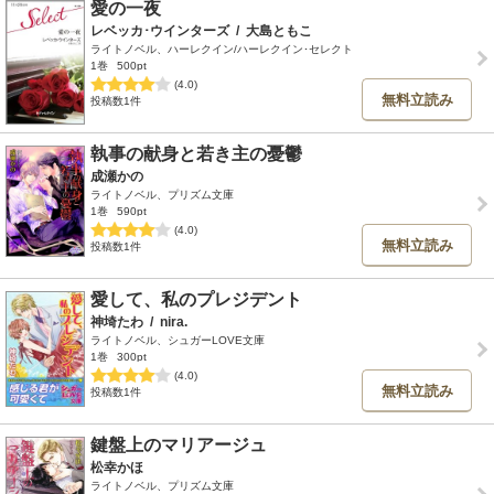
愛の一夜
レベッカ･ウインターズ
/
大島ともこ
ライトノベル、ハーレクイン/ハーレクイン･セレクト
1巻
500pt
(4.0)
無料立読み
投稿数1件
執事の献身と若き主の憂鬱
成瀬かの
ライトノベル、プリズム文庫
1巻
590pt
(4.0)
無料立読み
投稿数1件
愛して、私のプレジデント
神埼たわ
/
nira.
ライトノベル、シュガーLOVE文庫
1巻
300pt
(4.0)
無料立読み
投稿数1件
鍵盤上のマリアージュ
松幸かほ
ライトノベル、プリズム文庫