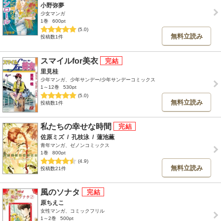
小野弥夢
少女マンガ
1巻
600pt
(5.0)
無料立読み
投稿数1件
スマイルfor美衣
里見桂
少年マンガ、少年サンデー/少年サンデーコミックス
1～12巻
530pt
(5.0)
無料立読み
投稿数1件
私たちの幸せな時間
佐原ミズ
/
孔枝泳
/
蓮池薫
青年マンガ、ゼノンコミックス
1巻
800pt
(4.9)
無料立読み
投稿数21件
風のソナタ
原ちえこ
女性マンガ、コミックフリル
1～2巻
500pt