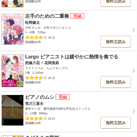
無料立読み
投稿数63件
左手のための二重奏
松岡健太
少年マンガ、少年マガジンエッジ
1～9巻
720pt
(4.2)
無料立読み
投稿数62件
Largo ピアニストは緩やかに熱情を奏でる
西條六花
/
花岡美莉
ライトノベル、らぶドロップス
1巻
1,100pt
(4.2)
無料立読み
投稿数49件
ピアノのムシ
荒川三喜夫
青年マンガ、週刊漫画TIMES/芳文社コミックス
1～13巻
650pt
(4.2)
無料立読み
投稿数14件