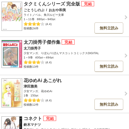
タクミくんシリーズ 完全版
ごとうしのぶ
/
おおや和美
ライトノベル、角川ルビー文庫
1～11巻
880pt～940pt
(4.4)
無料立読み
投稿数24件
太刀掛秀子傑作集
太刀掛秀子
少女マンガ、りぼん/りぼんマスコットコミックスDIGITAL
1～9巻
400pt～494pt
(4.4)
無料立読み
投稿数13件
花ゆめAi あこがれ
津田雅美
少女マンガ、花ゆめAi
1巻
150pt
(4.4)
無料立読み
投稿数12件
コネクト
鈴木マナツ