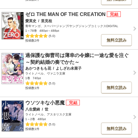
ゼロ THE MAN OF THE CREATION
愛英史
/
里見桂
青年マンガ、スーパージャンプ/ヤングジャンプコミックスDIGITAL
1～78巻
480pt～488pt
(5.0)
無料立読み
投稿数2件
過保護な御曹司は薄幸の令嬢に一途な愛を注ぐ
～契約結婚の奏でかた～
あかつきもも花
/
よしざわ未菜子
ライトノベル、ヴァニラ文庫
1巻
740pt
(5.0)
無料立読み
投稿数1件
ウソツキな小悪魔
八生愛綺
/
世
ライトノベル、アスタリスク文庫
1～2巻
480pt
(5.0)
無料立読み
投稿数1件