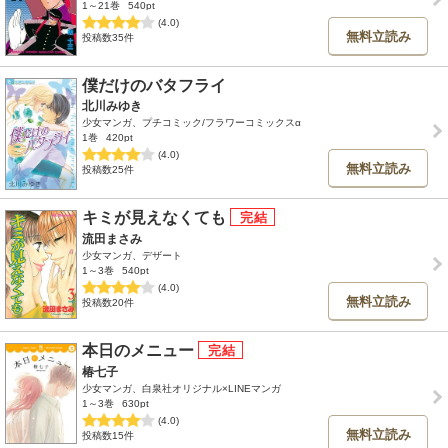
1～21巻
540pt
(4.0)
無料立読み
投稿数35件
僕だけのバタフライ
北川みゆき
少女マンガ、プチコミック/フラワーコミックスα
1巻
420pt
(4.0)
無料立読み
投稿数25件
キミが見えなくても
流田まさみ
少女マンガ、デザート
1～3巻
540pt
(4.0)
無料立読み
投稿数20件
本日のメニュー
椿七子
少女マンガ、白泉社オリジナル×LINEマンガ
1～3巻
630pt
(4.0)
無料立読み
投稿数15件