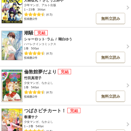
天樹征丸
/
さとうふみや
少年マンガ、アルト出版
1～23巻
364pt
(4.5)
無料立読み
投稿数2件
潮騒
シャーロット･ラム
/
瑚白ゆう
ハーレクインコミックス
1巻
500pt
(4.5)
無料立読み
投稿数2件
倫敦館夢だより
竹田真理子
少女マンガ、なかよし
1巻
540pt
(4.5)
無料立読み
投稿数2件
つばさピチカート！
春瀬サク
少女マンガ、なかよし
1～2巻
540pt
(4.5)