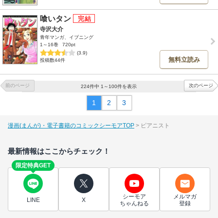
喰いタン
寺沢大介
青年マンガ、イブニング
1～16巻
720pt
(3.9)
無料立読み
投稿数44件
前のページ
次のページ
224件中 1～100件を表示
1
2
3
漫画(まんが)・電子書籍のコミックシーモアTOP
ピアニスト
最新情報はここからチェック！
限定特典GET
シーモア
メルマガ
LINE
X
ちゃんねる
登録