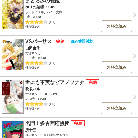
まどろみの寵姫
ゆりの菜櫻
/
Ciel
ライトノベル、ハニー文庫
1巻
700pt
(4.1)
無料立読み
投稿数19件
VSバーサス
山田圭子
女性マンガ
1～7巻
400pt
(4.1)
無料立読み
投稿数14件
世にも不実なピアノソナタ
欧坂ハル
女性マンガ、BE･LOVE
1～3巻
540pt
(4.0)
無料立読み
投稿数74件
名門！多古西応援団
所十三
少年マンガ、月刊少年マガジン