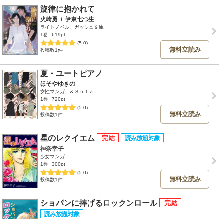
旋律に抱かれて
火崎勇
/
伊東七つ生
ライトノベル、ガッシュ文庫
1巻
619pt
(5.0)
無料立読み
投稿数1件
夏・ユートピアノ
ほそやゆきの
女性マンガ、＆Ｓｏｆａ
1巻
720pt
(5.0)
無料立読み
投稿数1件
星のレクイエム
神奈幸子
少女マンガ
1巻
300pt
(5.0)
無料立読み
投稿数1件
ショパンに捧げるロックンロール