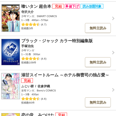
喰いタン 超合本
寺沢大介
少年マンガ、SMART COMICS
1～3巻
480pt～576pt
(4.7)
無料立読み
投稿数3件
ブラック・ジャック カラー特別編集版
手塚治虫
少年マンガ
1～31巻
300pt
(4.6)
無料立読み
投稿数109件
溺甘スイートルーム ～ホテル御曹司の独占愛～
ふじい碧
/
佐倉伊織
女性マンガ、Berry's COMICS
1～3巻
400pt
(4.6)
無料立読み
投稿数60件
恋の音、みつけた