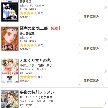
喜多尚江
女性マンガ、花とゆめ
1～2巻
540pt
(4.0)
無料立読み
投稿数4件
羅刹の家 第二部
井出智香恵
女性マンガ
1～9巻
303pt
(4.0)
無料立読み
投稿数3件
ふめくりすとの恋
小宮山ゆき
/
陸裕千景子
ライトノベル、花丸文庫
1巻
676pt
(4.0)
無料立読み
投稿数2件
秘密の特別レッスン
水上ルイ
/
こうじま奈月
ライトノベル、角川ルビー文庫
1巻
540pt