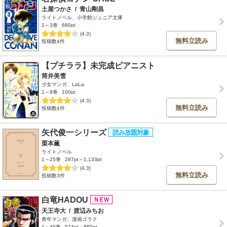
土屋つかさ
/
青山剛昌
ライトノベル、小学館ジュニア文庫
1～3巻
680pt
(4.3)
無料立読み
投稿数4件
【プチララ】未完成ピアニスト
筒井美雪
少女マンガ、LaLa
1～8巻
100pt
(4.3)
無料立読み
投稿数4件
矢代俊一シリーズ
栗本薫
ライトノベル
1～25巻
287pt～1,133pt
(4.3)
無料立読み
投稿数3件
白竜HADOU
天王寺大
/
渡辺みちお
青年マンガ、漫画ゴラク
1～49巻
574pt～880pt