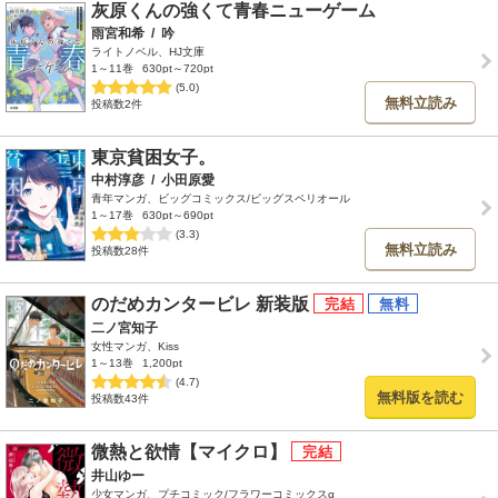
灰原くんの強くて青春ニューゲーム
雨宮和希
/
吟
ライトノベル、HJ文庫
1～11巻
630pt～720pt
(5.0)
無料立読み
投稿数2件
東京貧困女子。
中村淳彦
/
小田原愛
青年マンガ、ビッグコミックス/ビッグスペリオール
1～17巻
630pt～690pt
(3.3)
無料立読み
投稿数28件
のだめカンタービレ 新装版
二ノ宮知子
女性マンガ、Kiss
1～13巻
1,200pt
(4.7)
無料版を読む
投稿数43件
微熱と欲情【マイクロ】
井山ゆー
少女マンガ、プチコミック/フラワーコミックスα