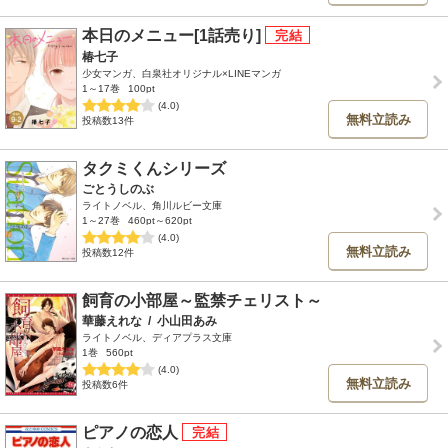
本日のメニュー[1話売り]
椿七子
少女マンガ、白泉社オリジナル×LINEマンガ
1～17巻
100pt
(4.0)
無料立読み
投稿数13件
タクミくんシリーズ
ごとうしのぶ
ライトノベル、角川ルビー文庫
1～27巻
460pt～620pt
(4.0)
無料立読み
投稿数12件
飼育の小部屋～監禁チェリスト～
華藤えれな
/
小山田あみ
ライトノベル、ディアプラス文庫
1巻
560pt
(4.0)
無料立読み
投稿数6件
ピアノの恋人