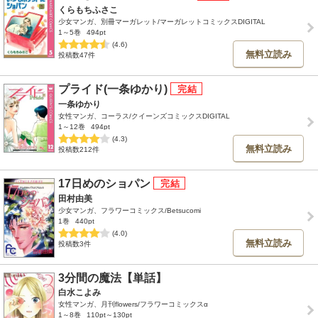
くらもちふさこ
少女マンガ、別冊マーガレット/マーガレットコミックスDIGITAL
1～5巻
494pt
(4.6)
無料立読み
投稿数47件
プライド(一条ゆかり)
一条ゆかり
女性マンガ、コーラス/クイーンズコミックスDIGITAL
1～12巻
494pt
(4.3)
無料立読み
投稿数212件
17日めのショパン
田村由美
少女マンガ、フラワーコミックス/Betsucomi
1巻
440pt
(4.0)
無料立読み
投稿数3件
3分間の魔法【単話】
白水こよみ
女性マンガ、月刊flowers/フラワーコミックスα
1～8巻
110pt～130pt