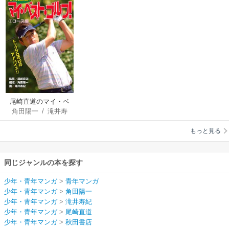
尾崎直道のマイ・ベ
角田陽一
/
滝井寿
スト・ゴルフ!(2)コー
紀
/
尾崎直道
ス編
もっと見る
同じジャンルの本を探す
少年・青年マンガ
>
青年マンガ
少年・青年マンガ
>
角田陽一
少年・青年マンガ
>
滝井寿紀
少年・青年マンガ
>
尾崎直道
少年・青年マンガ
>
秋田書店