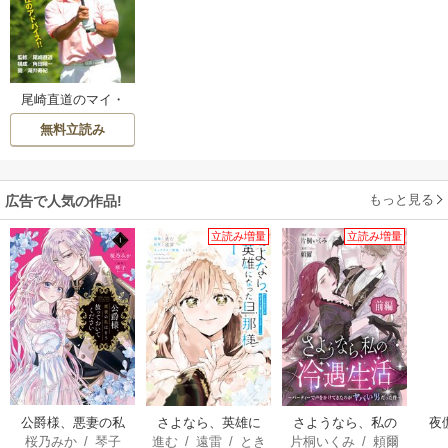
尾崎直道のマイ・
ベスト・ゴルフ!(1)
無料立読み
練習場編
もっと見る
広告で人気の作品!
立読み増量
立読み増量
公爵様、悪妻の私
さよなら、英雄に
さようなら、私の
夜
桜乃みか
/
琴子
進む
/
遠雷
/
とき
片桐いくみ
/
頼爾
はもう放っておい
なった旦那様 ～
冷遇生活 ～パーテ
は