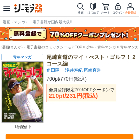
検索
はじめて
カート
ログイン
会員登録
漫画（マンガ）・電子書籍が国内最大級!!
漫画(まんが)・電子書籍のコミックシーモアTOP
少年・青年マンガ
青年マンガ
尾崎直道のマイ・べスト・ゴルフ！ 2
青年マンガ
コース編
角田陽一
滝井寿紀
尾崎直道
700pt/770円(税込)
会員登録限定70%OFFクーポンで
210pt/231円(税込)
1巻配信中