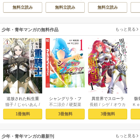
間
てください
ただ祈るだけの役
ィーで声をかけて
無料立読み
無料立読み
無料立読み
立たずな妻のはず
きたのがヤバい男
でしたが……～
だった件
もっと見る
少年・青年マンガの無料作品
追放された転生重
シャングリラ・フ
異世界でスローラ
骸
猫子
/
じゃいあん
/
不二涼介
/
硬梨菜
長頼
/
シゲ
/
オウカ
Ｋ
騎士はゲーム知識
ロンティア（１）
イフを（願望） 1
異
武六甲理衣
で無双する（１）
～クソゲーハン
1冊無料
3冊無料
3冊無料
ター、神ゲーに挑
まんとす～
もっと見る
少年・青年マンガの最新刊