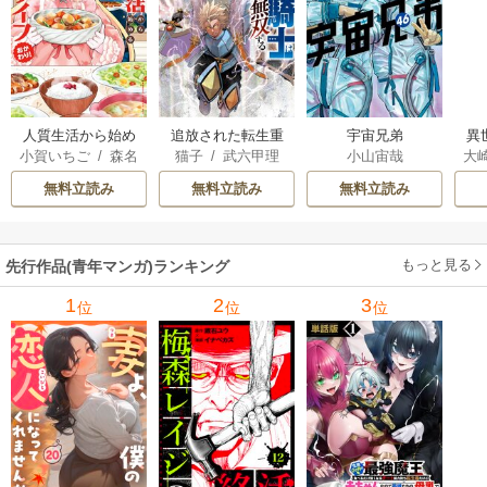
人質生活から始め
追放された転生重
宇宙兄弟
異
小賀いちご
/
森名
猫子
/
武六甲理
小山宙哉
大
るスローライフ
騎士はゲーム知識
は
尚
衣
/
じゃいあん
Ａ
で無双する
出
無料立読み
無料立読み
無料立読み
で
サ
もっと見る
先行作品(青年マンガ)ランキング
1
2
3
位
位
位