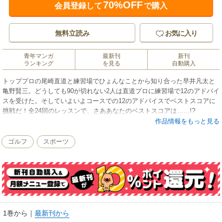
70%OFF
会員登録して
で購入
無料立読み
お気に入り
青年マンガ
最新刊
新刊
ランキング
を見る
自動購入
トッププロの尾崎直道と練習場でひょんなことから知り合った早井凡太と
亀野賢三。どうしても90が切れない2人は直道プロに練習場で12のアドバイ
スを受けた。そしていよいよコースでの12のアドバイスでベストスコアに
挑戦だ！全24回のレッスンで、さああなたのベストスコアは……!?
作品情報をもっと見る
ゴルフ
スポーツ
1巻から
｜
最新刊から