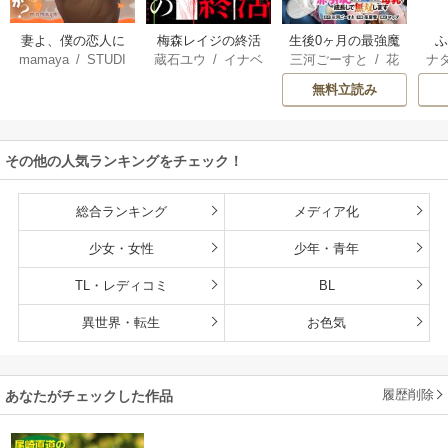
妻よ、僕の恋人に
梅森レイジの終活
生後0ヶ月の最強魔
mamaya
/
STUDI
蔵石ユウ
/
イナベ
三河ごーすと
/
花
ナ
なってくれません
王 食べるだけ強
O ZOON
カズ
/
STUDIO ZO
房雪
/
マップ
核
か？
くなるチート能力
無料立読み
ON
持ち転生者だけど
赤ちゃんなので英
雄たちの母乳で成
その他の人気ランキングをチェック！
長して無双します
総合ランキング
メディア化
少女・女性
少年・青年
TL・レディコミ
BL
異世界・転生
お色気
履歴削除
あなたがチェックした作品