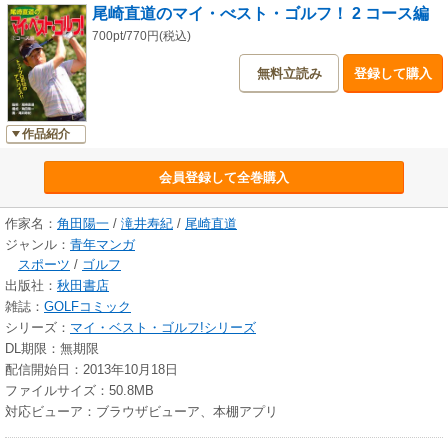
尾崎直道のマイ・べスト・ゴルフ！ 2 コース編
700pt/770円(税込)
無料立読み
登録して購入
作品紹介
会員登録して全巻購入
作家名：
角田陽一
/
滝井寿紀
/
尾崎直道
ジャンル：
青年マンガ
スポーツ
/
ゴルフ
出版社：
秋田書店
雑誌：
GOLFコミック
シリーズ：
マイ・ベスト・ゴルフ!シリーズ
DL期限：無期限
配信開始日：2013年10月18日
ファイルサイズ：50.8MB
対応ビューア：ブラウザビューア、本棚アプリ