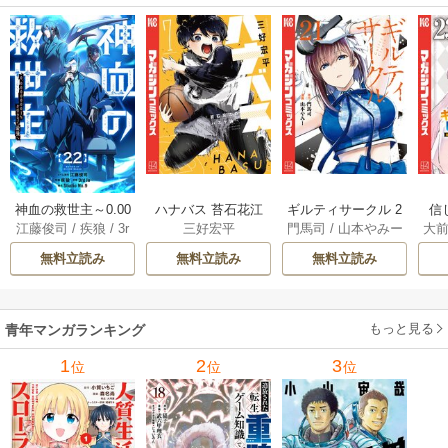
神血の救世主～0.00
ハナバス 苔石花江
ギルティサークル 2
信
江藤俊司
/
疾狼
/
3r
三好宏平
門馬司
/
山本やみー
大
000001％を引き当
のバスケ論 7巻
1巻
に
d Ie
/
Studio No.9
て最強へ～【電子
で
無料立読み
無料立読み
無料立読み
書籍特典付】 22巻
ギ
ャ
の
もっと見る
青年マンガランキング
れ
メ
1
2
3
位
位
位
ぁ