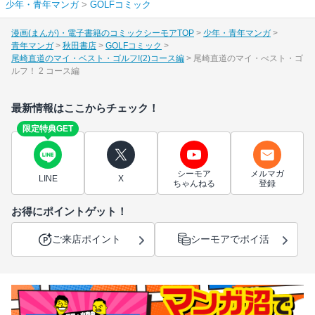
少年・青年マンガ
>
GOLFコミック
漫画(まんが)・電子書籍のコミックシーモアTOP
少年・青年マンガ
青年マンガ
秋田書店
GOLFコミック
尾崎直道のマイ・ベスト・ゴルフ!(2)コース編
尾崎直道のマイ・べスト・ゴ
ルフ！ 2 コース編
最新情報はここからチェック！
限定特典GET
シーモア
メルマガ
LINE
X
ちゃんねる
登録
お得にポイントゲット！
ご来店ポイント
シーモアでポイ活