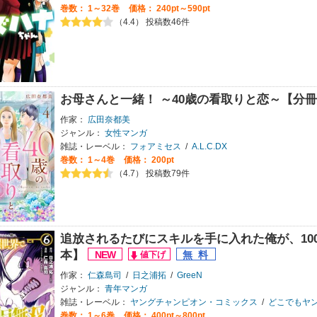
巻数：
1～32巻
価格： 240pt～590pt
（4.4） 投稿数46件
お母さんと一緒！ ～40歳の看取りと恋～【分
作家：
広田奈都美
ジャンル：
女性マンガ
雑誌・レーベル：
フォアミセス
/
A.L.C.DX
巻数：
1～4巻
価格： 200pt
（4.7） 投稿数79件
追放されるたびにスキルを手に入れた俺が、10
本】
作家：
仁森島司
/
日之浦拓
/
GreeN
ジャンル：
青年マンガ
雑誌・レーベル：
ヤングチャンピオン・コミックス
/
どこでもヤン
巻数：
1～6巻
価格： 400pt～800pt