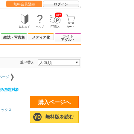
無料会員登録
ログイン
UP!
はじめて
ヘルプ
PT購入
カート
ライト
雑誌・写真集
メディア化
アダルト
並べ替え:
ページ
購入ページへ
ミックス
無料版を読む