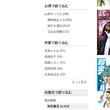
お得で絞り込む
お得すべて(1,208)
無料版あり(1,035)
値引き/還元(414)
立読み増量(172)
作家で絞り込む
克本かさね (57)
高階良子 (55)
高橋ヒロシ (47)
花田祐実 (44)
立原あゆみ (32)
もっと見る
出版社で絞り込む
選択解除
秋田書店 (4,420)