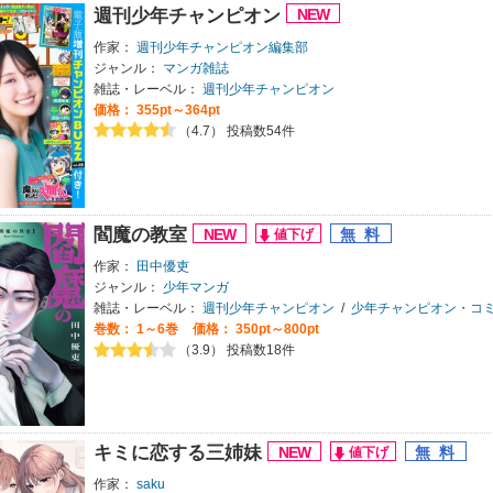
週刊少年チャンピオン
作家：
週刊少年チャンピオン編集部
ジャンル：
マンガ雑誌
雑誌・レーベル：
週刊少年チャンピオン
価格： 355pt～364pt
（4.7） 投稿数54件
閻魔の教室
作家：
田中優吏
ジャンル：
少年マンガ
雑誌・レーベル：
週刊少年チャンピオン
/
少年チャンピオン・コ
巻数：
1～6巻
価格： 350pt～800pt
（3.9） 投稿数18件
キミに恋する三姉妹
作家：
saku