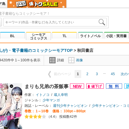
ア島
電子書籍ならコミックシーモア！
シーモア
BL
TL
ライトノベル
小説・実用書
コミックス
んが)・電子書籍のコミックシーモアTOP
>
秋田書店
420件中 1～100件を表示
詳細
画像
...
1
2
3
45
前のページ
次の
まりも兄弟の茶飯事
作家：
イトノコ
/
蔵人幸明
ジャンル：
少年マンガ
雑誌・レーベル：
週刊少年チャンピオン
/
少年チャンピオン・コ
巻数：
1～10巻
価格： 330pt～800pt
（4.4） 投稿数42件