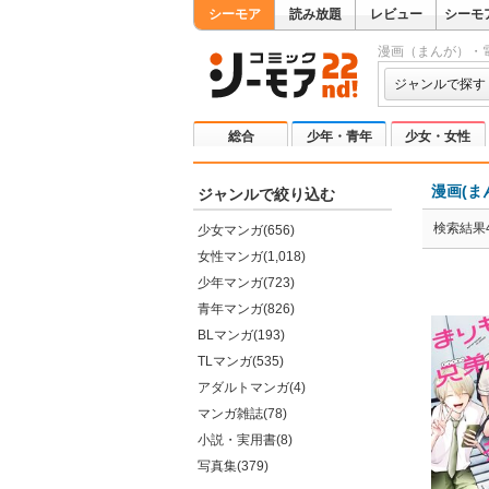
シーモア
読み放題
レビュー
シーモ
漫画（まんが）・
ジャンルで探す
総合
少年・青年
少女・女性
漫画(ま
ジャンルで絞り込む
検索結果4
少女マンガ(656)
女性マンガ(1,018)
少年マンガ(723)
青年マンガ(826)
BLマンガ(193)
TLマンガ(535)
アダルトマンガ(4)
マンガ雑誌(78)
小説・実用書(8)
写真集(379)