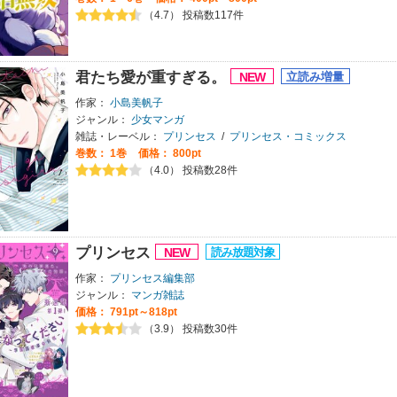
（4.7） 投稿数117件
君たち愛が重すぎる。
作家：
小島美帆子
ジャンル：
少女マンガ
雑誌・レーベル：
プリンセス
/
プリンセス・コミックス
巻数：
1巻
価格： 800pt
（4.0） 投稿数28件
プリンセス
作家：
プリンセス編集部
ジャンル：
マンガ雑誌
価格： 791pt～818pt
（3.9） 投稿数30件