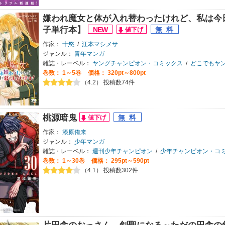
嫌われ魔女と体が入れ替わったけれど、私は今
子単行本】
作家：
十悠
/
江本マシメサ
ジャンル：
青年マンガ
雑誌・レーベル：
ヤングチャンピオン・コミックス
/
どこでもヤン
巻数：
1～5巻
価格： 320pt～800pt
（4.2） 投稿数74件
桃源暗鬼
作家：
漆原侑来
ジャンル：
少年マンガ
雑誌・レーベル：
週刊少年チャンピオン
/
少年チャンピオン・コ
巻数：
1～30巻
価格： 295pt～590pt
（4.1） 投稿数302件