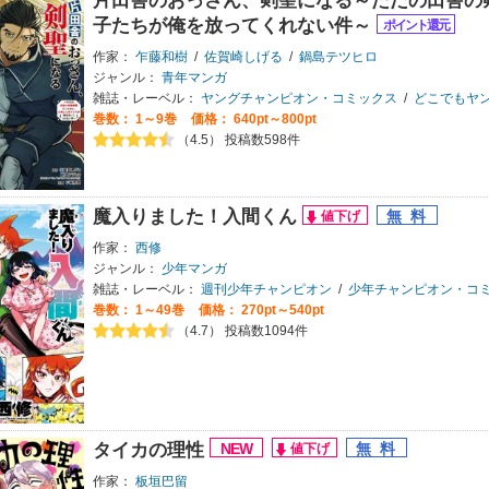
片田舎のおっさん、剣聖になる～ただの田舎の
子たちが俺を放ってくれない件～
作家：
乍藤和樹
/
佐賀崎しげる
/
鍋島テツヒロ
ジャンル：
青年マンガ
雑誌・レーベル：
ヤングチャンピオン・コミックス
/
どこでもヤン
巻数：
1～9巻
価格： 640pt～800pt
（4.5） 投稿数598件
魔入りました！入間くん
作家：
西修
ジャンル：
少年マンガ
雑誌・レーベル：
週刊少年チャンピオン
/
少年チャンピオン・コ
巻数：
1～49巻
価格： 270pt～540pt
（4.7） 投稿数1094件
タイカの理性
作家：
板垣巴留