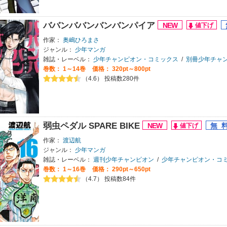
ババンババンバンバンパイア
作家：
奥嶋ひろまさ
ジャンル：
少年マンガ
雑誌・レーベル：
少年チャンピオン・コミックス
/
別冊少年チャ
巻数：
1～14巻
価格： 320pt～800pt
（4.6） 投稿数280件
弱虫ペダル SPARE BIKE
作家：
渡辺航
ジャンル：
少年マンガ
雑誌・レーベル：
週刊少年チャンピオン
/
少年チャンピオン・コ
巻数：
1～16巻
価格： 290pt～650pt
（4.7） 投稿数84件