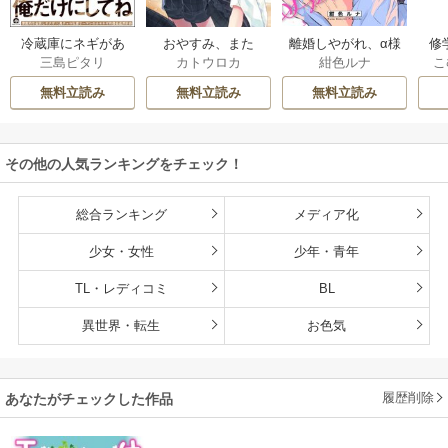
冷蔵庫にネギがあ
おやすみ、また
離婚しやがれ、α様
修
三島ピタリ
カトウロカ
紺色ルナ
こ
ったカモ
ね。ましろくん。
な
【電子限定漫画付
無料立読み
無料立読み
無料立読み
き】
その他の人気ランキングをチェック！
総合ランキング
メディア化
少女・女性
少年・青年
TL・レディコミ
BL
異世界・転生
お色気
履歴削除
あなたがチェックした作品