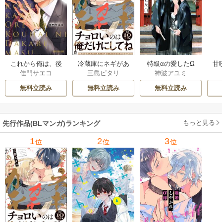
これから俺は、後
冷蔵庫にネギがあ
特級αの愛したΩ
甘
佳門サエコ
三島ピタリ
神波アユミ
輩に抱かれます
ったカモ
無料立読み
無料立読み
無料立読み
もっと見る
先行作品(BLマンガ)ランキング
1
2
3
位
位
位