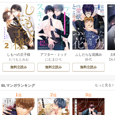
しもべの王子様
ふしだらな花摘み
アフター・ミッド
土
たつもとみお
鈴代
にむまひろ
Do.
【描き下ろしおま
男 20巻
ナイト・スキン
上
け付き特装版】 2巻
［ばら売り］ 42巻
な
無料立読み
無料立読み
無料立読み
もっと見る
BLマンガランキング
1
2
3
位
位
位