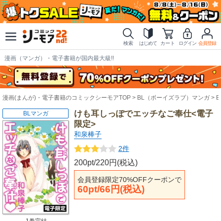
検索
はじめて
カート
ログイン
会員登録
漫画（マンガ）・電子書籍が国内最大級!!
漫画(まんが)・電子書籍のコミックシーモアTOP
BL（ボーイズラブ）マンガ
けも耳しっぽでエッチなご奉仕<電子
BLマンガ
限定>
和泉棒子
2件
200pt/220円(税込)
会員登録限定70%OFFクーポンで
60pt/66円(税込)