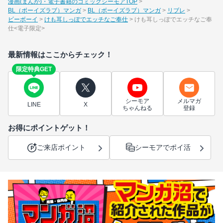
漫画(まんが)・電子書籍のコミックシーモアTOP
BL（ボーイズラブ）マンガ
BL（ボーイズラブ）マンガ
リブレ
ビーボーイ
けも耳しっぽでエッチなご奉仕
けも耳しっぽでエッチなご奉
仕<電子限定>
最新情報はここからチェック！
限定特典GET
シーモア
メルマガ
LINE
X
ちゃんねる
登録
お得にポイントゲット！
ご来店ポイント
シーモアでポイ活