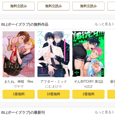
無料立読み
無料立読み
無料立読み
もっと見る
BL(ボーイズラブ)の無料作品
ぞんBITCH!!! 第1話
最
またね、神様 Res
アフター・ミッド
nぽぽ
ヴヤマ
にむまひろ
し
tart［ばら売り］
ナイト・スキン
ー
プロローグ
［ばら売り］ 第1話
2冊無料
1冊無料
10冊無料
もっと見る
BL(ボーイズラブ)の最新刊