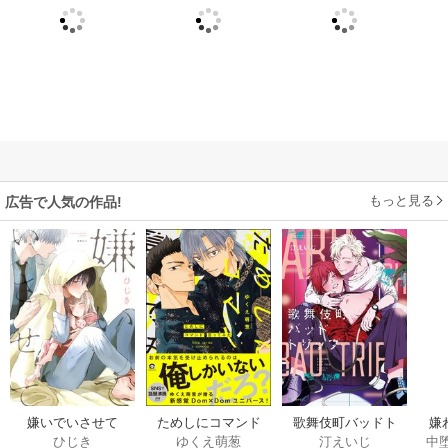
もっと見る
広告で人気の作品!
嫌いでいさせて
ためしにコマンド
歌舞伎町バッドト
嫌
ひじき
ゆくえ萌葱
汀えいじ
中
言ってみた
リップ
は