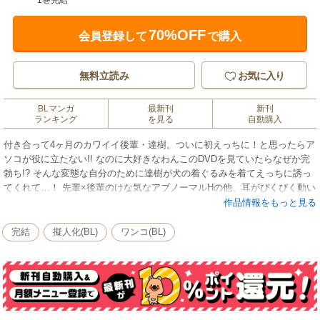
1巻完結
70%OFF
会員登録して
で購入
無料立読み
お気に入り
BLマンガ
最新刊
新刊
ランキング
を見る
自動購入
付き合って4ヶ月のカワイイ後輩・達樹。ついに初えっちに！と思ったらア
ソコが役に立たない!! なのに大好きなわんこのDVDを見ていたらなぜか完
勃ち!? そんな変態な自分のために達樹が犬の着ぐるみを着てえっちに誘っ
てくれて…！ 先輩×後輩のけな気なアブノーマルHの他、耳がぴくぴく動い
ちゃう雄牛同士の学園ラブなど、魅惑のえっちたっぷり読み切り短編集。
作品情報をもっと見る
電子限定コミックスとして配信★
完結
擬人化(BL)
ワンコ(BL)