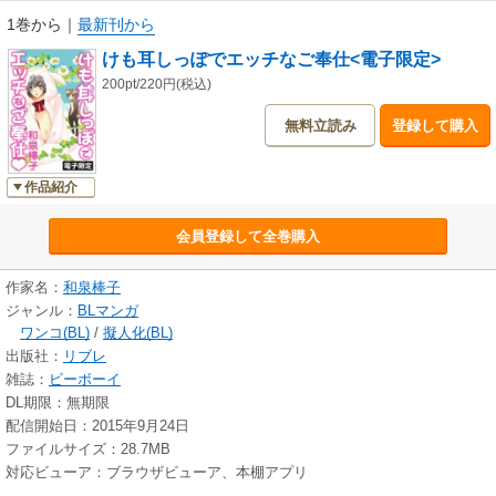
1巻から
｜
最新刊から
けも耳しっぽでエッチなご奉仕<電子限定>
200pt/220円(税込)
無料立読み
登録して購入
作品紹介
会員登録して全巻購入
作家名：
和泉棒子
ジャンル：
BLマンガ
ワンコ(BL)
/
擬人化(BL)
出版社：
リブレ
雑誌：
ビーボーイ
DL期限：無期限
配信開始日：2015年9月24日
ファイルサイズ：28.7MB
対応ビューア：ブラウザビューア、本棚アプリ