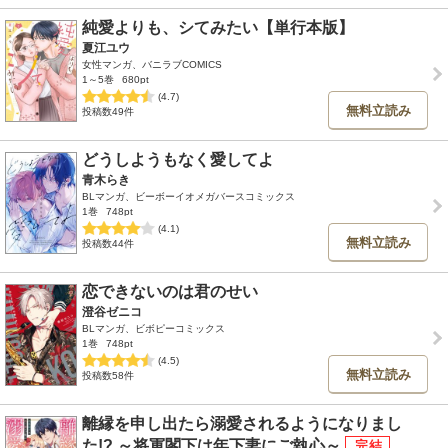
純愛よりも、シてみたい【単行本版】
夏江ユウ
女性マンガ、バニラブCOMICS
1～5巻
680pt
(4.7)
無料立読み
投稿数49件
どうしようもなく愛してよ
青木らき
BLマンガ、ビーボーイオメガバースコミックス
1巻
748pt
(4.1)
無料立読み
投稿数44件
恋できないのは君のせい
澄谷ゼニコ
BLマンガ、ビボピーコミックス
1巻
748pt
(4.5)
無料立読み
投稿数58件
離縁を申し出たら溺愛されるようになりまし
た!? ～将軍閣下は年下妻にご執心～