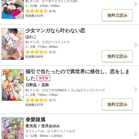
BLマンガ、ビーボーイコミックスDX
1～10巻
100pt～838pt
(4.6)
無料立読み
投稿数192件
少女マンガなら叶わない恋
ほわこ
BLマンガ、ビボピーコミックス
1～2巻
778pt～868pt
(4.5)
無料立読み
投稿数268件
福引で当たったので異世界に移住し、恋をしま
した
日野晶
/
花柄
BLマンガ、クロフネCOMICS くろふねピクシブシリーズ
1～2巻
750pt～785pt
(4.7)
無料立読み
投稿数197件
眷愛隷属
夜光花
/
笠井あゆみ
ライトノベル、ビーボーイノベルズ
1～12巻
890pt～1,600pt