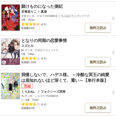
賭けものになった側妃
甘海老りこ
/
真昼
少女マンガ、クロフネCOMICS くろふねピクシブシリーズ
1巻
750pt
(4.6)
無料立読み
投稿数16件
となりの同期の恋愛事情
スズヒロ
BLマンガ、ビボピーコミックス
1巻
748pt
(4.4)
無料立読み
投稿数116件
我慢しないで、ハデス様。 ～冷酷な冥王の純愛
は底知れないほど深くて、重い～【単行本版】
くりおね。
/
フォクシーズ武将
TLマンガ、ショコラブCOMICS
1～4巻
720pt
(4.4)
無料立読み
投稿数92件