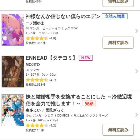
無料立読み
投稿数46件
神様なんか信じない僕らのエデン
一ノ瀬ゆま
BLマンガ、ビーボーイコミックスDX
1～5巻
718pt～808pt
(4.8)
無料立読み
投稿数1365件
ENNEAD【タテヨミ】
MOJITO
BLマンガ
1～197巻
0pt～60pt
(4.7)
投稿数1613件
妹と結婚相手を交換することにした ～冷徹辺境
伯を全力で推します！～
奏多えい
/
雪兎ざっく
少女マンガ、クロフネCOMICS くろふねピクシブシリーズ
1～2巻
695pt～750pt
(4.3)
無料立読み
投稿数113件