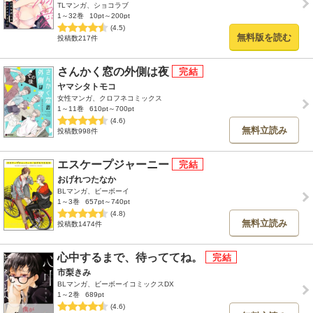
TLマンガ、ショコラブ
1～32巻
10pt～200pt
(4.5)
無料版を読む
投稿数217件
さんかく窓の外側は夜
ヤマシタトモコ
女性マンガ、クロフネコミックス
1～11巻
610pt～700pt
(4.6)
無料立読み
投稿数998件
エスケープジャーニー
おげれつたなか
BLマンガ、ビーボーイ
1～3巻
657pt～740pt
(4.8)
無料立読み
投稿数1474件
心中するまで、待っててね。
市梨きみ
BLマンガ、ビーボーイコミックスDX
1～2巻
689pt
(4.6)