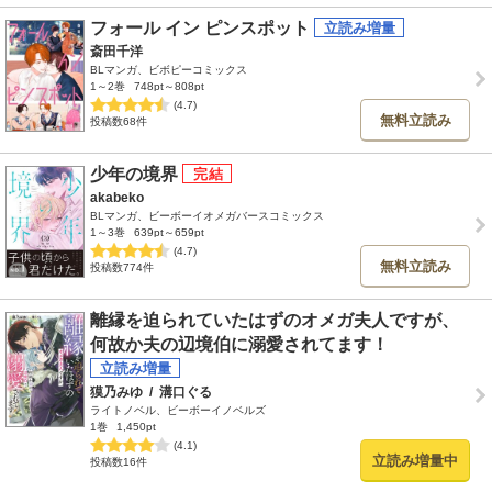
フォール イン ピンスポット
斎田千洋
BLマンガ、ビボピーコミックス
1～2巻
748pt～808pt
(4.7)
無料立読み
投稿数68件
少年の境界
akabeko
BLマンガ、ビーボーイオメガバースコミックス
1～3巻
639pt～659pt
(4.7)
無料立読み
投稿数774件
離縁を迫られていたはずのオメガ夫人ですが、
何故か夫の辺境伯に溺愛されてます！
獏乃みゆ
/
溝口ぐる
ライトノベル、ビーボーイノベルズ
1巻
1,450pt
(4.1)
立読み増量中
投稿数16件