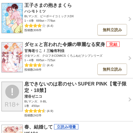
王子さまの抱きまくら
ハシモトミツ
BLマンガ、ビーボーイコミックスDX
1～4巻
689pt～778pt
(4.4)
無料立読み
投稿数306件
ダセェと言われた令嬢の華麗なる変身
甘海老りこ
/
三輪有利佳
少女マンガ、クロフネCOMICS くろふねピクシブシリーズ
1～4巻
695pt～725pt
(4.4)
無料立読み
投稿数246件
息できないのは君のせい SUPER PINK【電子限
定・18禁】
澄谷ゼニコ
BLマンガ、X-BL
1巻
450pt
(4.9)
投稿数242件
春、結婚して