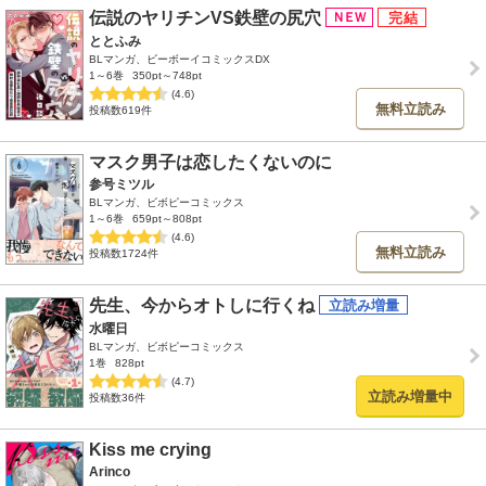
伝説のヤリチンVS鉄壁の尻穴
ととふみ
BLマンガ、ビーボーイコミックスDX
1～6巻
350pt～748pt
(4.6)
無料立読み
投稿数619件
マスク男子は恋したくないのに
参号ミツル
BLマンガ、ビボピーコミックス
1～6巻
659pt～808pt
(4.6)
無料立読み
投稿数1724件
先生、今からオトしに行くね
水曜日
BLマンガ、ビボピーコミックス
1巻
828pt
(4.7)
立読み増量中
投稿数36件
Kiss me crying
Arinco