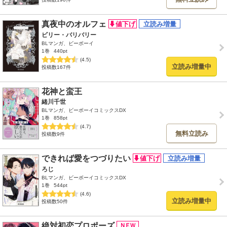
真夜中のオルフェ
ビリー・バリバリー
BLマンガ、ビーボーイ
1巻
440pt
(4.5)
立読み増量中
投稿数167件
花神と蛮王
緒川千世
BLマンガ、ビーボーイコミックスDX
1巻
858pt
(4.7)
無料立読み
投稿数9件
できれば愛をつづりたい
ろじ
BLマンガ、ビーボーイコミックスDX
1巻
544pt
(4.6)
立読み増量中
投稿数50件
絶対初恋プロポーズ