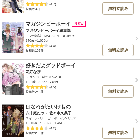
(4.7)
無料立読み
投稿数32件
マガジンビーボーイ
マガジンビーボーイ編集部
マンガ雑誌、MAGAZINE BE×BOY
740pt～1,050pt
(4.4)
無料立読み
投稿数107件
好きだよグッドボーイ
花好なぽ
BLマンガ、秒で分かるBL
1～3巻
718pt～748pt
(4.5)
無料立読み
投稿数253件
はなれがたいけもの
八十庭たづ
/
佐々木久美子
ライトノベル、ビーボーイノベルズ
1～10巻
1,300pt～1,450pt
(4.2)
無料立読み
投稿数259件