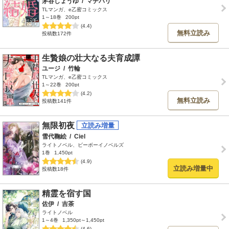
茅谷しょうゆ
/
マチバリ
TLマンガ、e乙蜜コミックス
1～18巻
200pt
(4.4)
無料立読み
投稿数172件
生贄娘の壮大なる夫育成譚
ユージ
/
竹輪
TLマンガ、e乙蜜コミックス
1～22巻
200pt
(4.2)
無料立読み
投稿数141件
無限初夜
雪代鞠絵
/
Ciel
ライトノベル、ビーボーイノベルズ
1巻
1,450pt
(4.9)
立読み増量中
投稿数18件
精霊を宿す国
佐伊
/
吉茶
ライトノベル
1～4巻
1,350pt～1,450pt
(4.6)