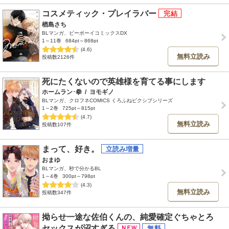
コスメティック・プレイラバー
楢島さち
BLマンガ、ビーボーイコミックスDX
1～11巻
684pt～868pt
(4.6)
無料立読み
投稿数2126件
死にたくないので英雄様を育てる事にします
ホームラン･拳
/
ヨモギノ
BLマンガ、クロフネCOMICS くろふねピクシブシリーズ
1～2巻
725pt～815pt
(4.7)
無料立読み
投稿数107件
まって、好き。
おまゆ
BLマンガ、秒で分かるBL
1～4巻
300pt～798pt
(4.3)
無料立読み
投稿数347件
拗らせ一途な佐伯くんの、純愛確定ぐちゃとろ
セックスが沼すぎる