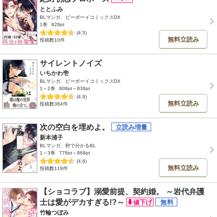
ととふみ
BLマンガ、ビーボーイコミックスDX
1巻
828pt
(4.5)
無料立読み
投稿数10件
サイレントノイズ
いちかわ壱
BLマンガ、ビーボーイコミックスDX
1～2巻
808pt～838pt
(4.9)
無料立読み
投稿数384件
次の空白を埋めよ。
新本浦子
BLマンガ、秒で分かるBL
1～3巻
778pt～868pt
(4.6)
無料立読み
投稿数119件
【ショコラブ】溺愛前提、契約婚。 ～岩代弁護
士は愛がデカすぎる!?～
竹輪つぼみ