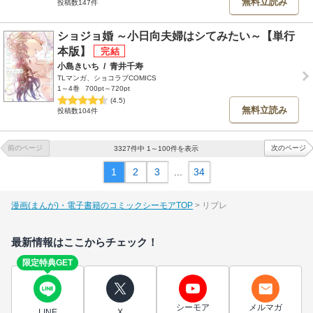
無料立読み
投稿数147件
ショジョ婚 ～小日向夫婦はシてみたい～【単行
本版】
小島きいち
/
青井千寿
TLマンガ、ショコラブCOMICS
1～4巻
700pt～720pt
(4.5)
無料立読み
投稿数104件
前のページ
次のページ
3327件中 1～100件を表示
1
2
3
...
34
漫画(まんが)・電子書籍のコミックシーモアTOP
リブレ
最新情報はここからチェック！
限定特典GET
シーモア
メルマガ
LINE
X