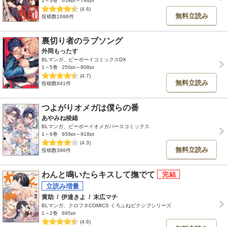
1～3巻
659pt～748pt
(4.6)
無料立読み
投稿数1688件
裏切り者のラブソング
外岡もったす
BLマンガ、ビーボーイコミックスDX
1～5巻
250pt～808pt
(4.7)
無料立読み
投稿数841件
つよがりオメガは僕らの番
あやみね稜緒
BLマンガ、ビーボーイオメガバースコミックス
1～6巻
659pt～918pt
(4.3)
無料立読み
投稿数396件
わんと鳴いたらキスして撫でて
黄助
/
伊達きよ
/
末広マチ
BLマンガ、クロフネCOMICS くろふねピクシブシリーズ
1～2巻
695pt
(4.6)