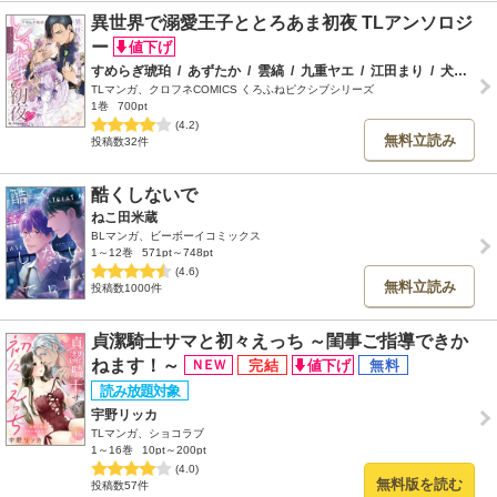
異世界で溺愛王子ととろあま初夜 TLアンソロジ
ー
すめらぎ琥珀
/
あずたか
/
雲縞
/
九重ヤエ
/
江田まり
/
犬咲
/
か
TLマンガ、クロフネCOMICS くろふねピクシブシリーズ
1巻
700pt
(4.2)
無料立読み
投稿数32件
酷くしないで
ねこ田米蔵
BLマンガ、ビーボーイコミックス
1～12巻
571pt～748pt
(4.6)
無料立読み
投稿数1000件
貞潔騎士サマと初々えっち ～閨事ご指導できか
ねます！～
宇野リッカ
TLマンガ、ショコラブ
1～16巻
10pt～200pt
(4.0)
無料版を読む
投稿数57件