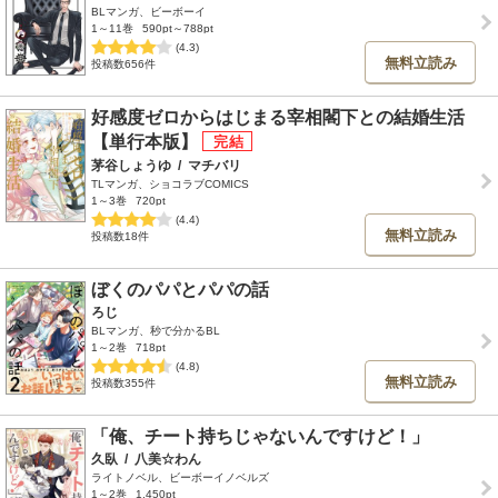
BLマンガ、ビーボーイ
1～11巻
590pt～788pt
(4.3)
無料立読み
投稿数656件
好感度ゼロからはじまる宰相閣下との結婚生活
【単行本版】
茅谷しょうゆ
/
マチバリ
TLマンガ、ショコラブCOMICS
1～3巻
720pt
(4.4)
無料立読み
投稿数18件
ぼくのパパとパパの話
ろじ
BLマンガ、秒で分かるBL
1～2巻
718pt
(4.8)
無料立読み
投稿数355件
「俺、チート持ちじゃないんですけど！」
久臥
/
八美☆わん
ライトノベル、ビーボーイノベルズ
1～2巻
1,450pt