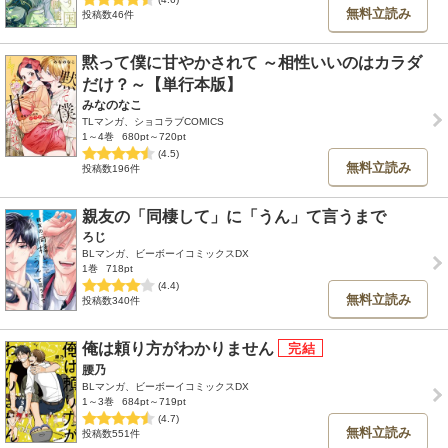
無料立読み
投稿数46件
黙って僕に甘やかされて ～相性いいのはカラダ
だけ？～【単行本版】
みなのなこ
TLマンガ、ショコラブCOMICS
1～4巻
680pt～720pt
(4.5)
無料立読み
投稿数196件
親友の「同棲して」に「うん」て言うまで
ろじ
BLマンガ、ビーボーイコミックスDX
1巻
718pt
(4.4)
無料立読み
投稿数340件
俺は頼り方がわかりません
腰乃
BLマンガ、ビーボーイコミックスDX
1～3巻
684pt～719pt
(4.7)
無料立読み
投稿数551件