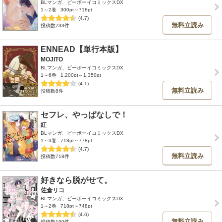
BLマンガ、ビーボーイコミックスDX
1～2巻
300pt～718pt
(4.7)
無料立読み
投稿数733件
ENNEAD【単行本版】
MOJITO
BLマンガ、ビーボーイコミックスDX
1～6巻
1,200pt～1,350pt
(4.1)
無料立読み
投稿数8件
セフレ、やっぱなしで！
紅
BLマンガ、ビーボーイコミックスDX
1～3巻
718pt～778pt
(4.7)
無料立読み
投稿数718件
好きなら脱がせて。
佐倉リコ
BLマンガ、ビーボーイコミックスDX
1～2巻
718pt～748pt
(4.6)
無料立読み
投稿数190件