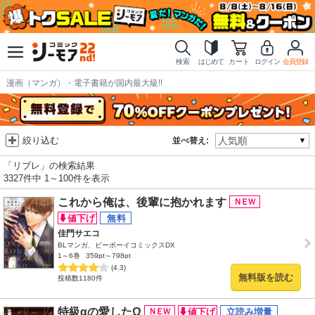
検索
はじめて
カート
ログイン
会員登録
漫画（マンガ）・電子書籍が国内最大級!!
絞り込む
並べ替え:
「リブレ」の検索結果
3327件中 1～100件を表示
これから俺は、後輩に抱かれます
佳門サエコ
BLマンガ、ビーボーイコミックスDX
1～6巻
359pt～798pt
(4.3)
無料版を読む
投稿数1180件
特級αの愛したΩ