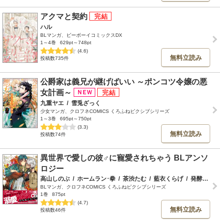
アクマと契約
ハル
BLマンガ、ビーボーイコミックスDX
1～4巻
629pt～748pt
(4.6)
無料立読み
投稿数735件
公爵家は義兄が継げばいい ～ポンコツ令嬢の悪
女計画～
九重ヤエ
/
雪兎ざっく
少女マンガ、クロフネCOMICS くろふねピクシブシリーズ
1～3巻
695pt～750pt
(3.3)
無料立読み
投稿数74件
異世界で愛しの彼♂に寵愛されちゃう BLアンソ
ロジー
高山しのぶ
/
ホームラン･拳
/
茶渋たむ
/
藍衣くらげ
/
発酵豆
/
a
BLマンガ、クロフネCOMICS くろふねピクシブシリーズ
1巻
875pt
(4.7)
無料立読み
投稿数46件