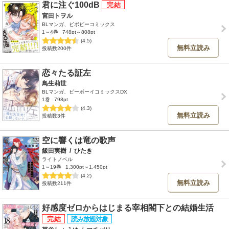
君に注ぐ100dB
宮田トヲル
BLマンガ、ビボピーコミックス
1～4巻
748pt～808pt
(4.5)
無料立読み
投稿数200件
恋々たる証左
鳥生莉世
BLマンガ、ビーボーイコミックスDX
1巻
798pt
(4.3)
無料立読み
投稿数3件
空に響くは竜の歌声
飯田実樹
/
ひたき
ライトノベル
1～19巻
1,300pt～1,450pt
(4.2)
無料立読み
投稿数211件
好感度ゼロからはじまる宰相閣下との結婚生活