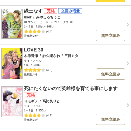
緑土なす
user
/
みやしろちうこ
BLマンガ、ビーボーイコミックスDX
1～2巻
718pt～868pt
(4.4)
無料立読み
投稿数75件
LOVE 30
木原音瀬
/
紗久楽さわ
/
三日ミタ
ライトノベル
1巻
1,900pt
(4.0)
無料立読み
投稿数4件
死にたくないので英雄様を育てる事にします
ヨモギノ
/
高比良りと
ライトノベル
1～3巻
1,350pt
(4.3)
無料立読み
投稿数78件