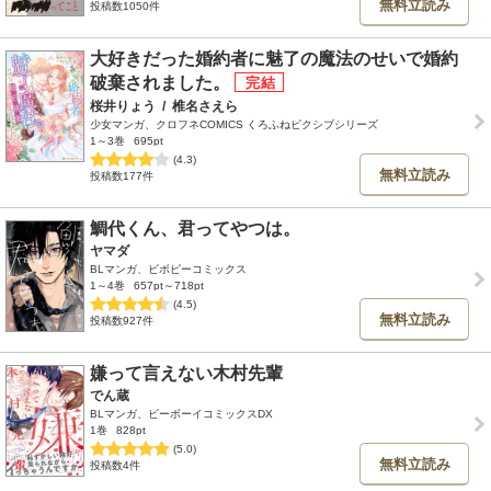
無料立読み
投稿数1050件
大好きだった婚約者に魅了の魔法のせいで婚約
破棄されました。
桜井りょう
/
椎名さえら
少女マンガ、クロフネCOMICS くろふねピクシブシリーズ
1～3巻
695pt
(4.3)
無料立読み
投稿数177件
鯛代くん、君ってやつは。
ヤマダ
BLマンガ、ビボピーコミックス
1～4巻
657pt～718pt
(4.5)
無料立読み
投稿数927件
嫌って言えない木村先輩
でん蔵
BLマンガ、ビーボーイコミックスDX
1巻
828pt
(5.0)
無料立読み
投稿数4件