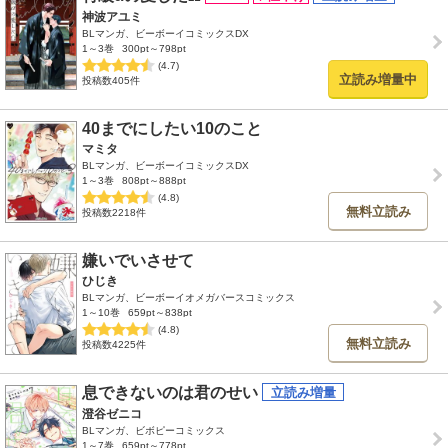
神波アユミ
BLマンガ、ビーボーイコミックスDX
1～3巻
300pt～798pt
(4.7)
立読み増量中
投稿数405件
40までにしたい10のこと
マミタ
BLマンガ、ビーボーイコミックスDX
1～3巻
808pt～888pt
(4.8)
無料立読み
投稿数2218件
嫌いでいさせて
ひじき
BLマンガ、ビーボーイオメガバースコミックス
1～10巻
659pt～838pt
(4.8)
無料立読み
投稿数4225件
息できないのは君のせい
澄谷ゼニコ
BLマンガ、ビボピーコミックス
1～7巻
659pt～778pt