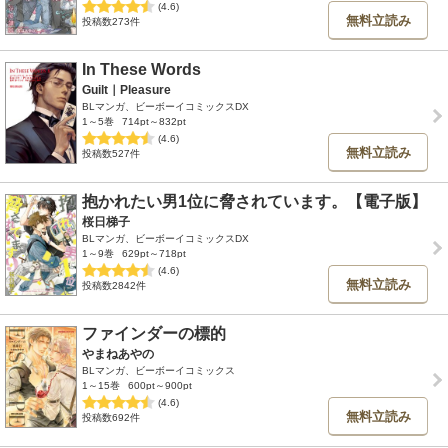
(4.6)
無料立読み
投稿数273件
In These Words
Guilt｜Pleasure
BLマンガ、ビーボーイコミックスDX
1～5巻
714pt～832pt
(4.6)
無料立読み
投稿数527件
抱かれたい男1位に脅されています。【電子版】
桜日梯子
BLマンガ、ビーボーイコミックスDX
1～9巻
629pt～718pt
(4.6)
無料立読み
投稿数2842件
ファインダーの標的
やまねあやの
BLマンガ、ビーボーイコミックス
1～15巻
600pt～900pt
(4.6)
無料立読み
投稿数692件