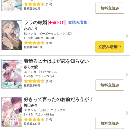
(4.6)
無料立読み
投稿数501件
ララの結婚
ためこう
BLマンガ、ビーボーイコミックスDX
1～9巻
480pt～828pt
(4.5)
立読み増量中
投稿数1690件
着飾るヒナはまだ恋を知らない
ざらめ鮫
BLマンガ、秒で分かるBL
1～3巻
718pt～798pt
(4.6)
無料立読み
投稿数266件
好きって言ったのお前だろうが！
梅田みそ
BLマンガ、ビボピーコミックス
1～4巻
719pt～888pt
(4.6)
無料立読み
投稿数427件