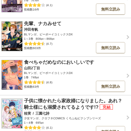
1巻
523pt
(4.1)
無料立読み
投稿数16件
先輩、ナカみせて
沖田有帆
BLマンガ、ビーボーイコミックスDX
1～3巻
808pt～868pt
(4.7)
無料立読み
投稿数603件
食べちゃだめなのにおいしいです
山田2丁目
BLマンガ、ビーボーイコミックスDX
1巻
748pt
(4.8)
無料立読み
投稿数63件
子供に懐かれたら家政婦になりました。あれ？
騎士様にも溺愛されてるようです!?
桂実
/
三園七詩
少女マンガ、クロフネCOMICS くろふねピクシブシリーズ
1～4巻
695pt
(4.1)