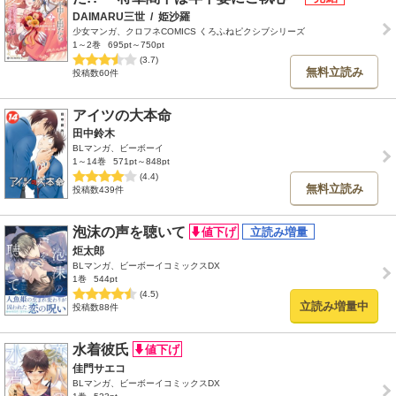
DAIMARU三世
/
姫沙羅
少女マンガ、クロフネCOMICS くろふねピクシブシリーズ
1～2巻
695pt～750pt
(3.7)
無料立読み
投稿数60件
アイツの大本命
田中鈴木
BLマンガ、ビーボーイ
1～14巻
571pt～848pt
(4.4)
無料立読み
投稿数439件
泡沫の声を聴いて
炬太郎
BLマンガ、ビーボーイコミックスDX
1巻
544pt
(4.5)
立読み増量中
投稿数88件
水着彼氏
佳門サエコ
BLマンガ、ビーボーイコミックスDX