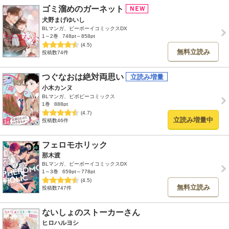
ゴミ溜めのガーネット
犬野まげゆいし
BLマンガ、ビーボーイコミックスDX
1～2巻
748pt～858pt
(4.5)
無料立読み
投稿数74件
つぐなおは絶対両思い
小木カンヌ
BLマンガ、ビボピーコミックス
1巻
888pt
(4.7)
立読み増量中
投稿数46件
フェロモホリック
那木渡
BLマンガ、ビーボーイコミックスDX
1～3巻
659pt～778pt
(4.5)
無料立読み
投稿数747件
ないしょのストーカーさん
ヒロハルヨシ