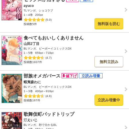
ayuco
TLマンガ、ショコラブ
1～4巻
200pt
(5.0)
無料版を読む
投稿数5件
食べてもおいしくありません
山田2丁目
BLマンガ、ビーボーイコミックスDX
1～5巻
659pt～718pt
(4.7)
無料立読み
投稿数1937件
部族オメガバース
蝦夷森わに
BLマンガ、ビーボーイコミックスDX
1～3巻
400pt～918pt
(4.6)
立読み増量中
投稿数167件
歌舞伎町バッドトリップ
汀えいじ
BLマンガ、秒で分かるBL