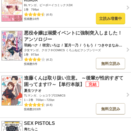
HISADA
BLマンガ、ビーボーイコミックスDX
1巻
798pt
(4.6)
立読み増量中
投稿数16件
悪役令嬢は溺愛イベントに強制突入しました！
アンソロジー
羽純ハナ
/
咲宮いろは
/
冨月一乃
/
うもう
/
つきやまなみき
/
三
少女マンガ、クロフネCOMICS くろふねピクシブシリーズ
1巻
973pt
(4.2)
無料立読み
投稿数5件
進藤くんは取り扱い注意。 ～後輩が性的すぎて
困ってます!?～【単行本版】
夏生ツナオ
TLマンガ、ショコラブCOMICS
1～2巻
700pt～720pt
(4.6)
無料立読み
投稿数203件
SEX PISTOLS
寿たらこ