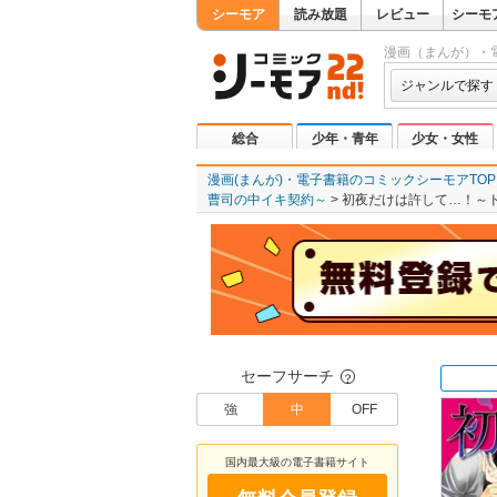
シーモア
読み放題
レビュー
シーモ
漫画（まんが）・
ジャンルで探す
総合
少年・青年
少女・女性
漫画(まんが)・電子書籍のコミックシーモアTOP
曹司の中イキ契約～
初夜だけは許して…！～ド
セーフサーチ
？
強
中
OFF
国内最大級の電子書籍サイト