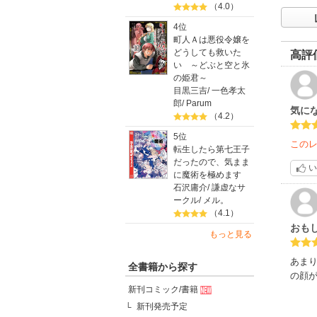
（4.0）
4位
町人Ａは悪役令嬢を
どうしても救いた
高評
い ～どぶと空と氷
の姫君～
目黒三吉
/
一色孝太
郎
/
Parum
気に
（4.2）
5位
この
転生したら第七王子
だったので、気まま
い
に魔術を極めます
石沢庸介
/
謙虚なサ
ークル
/
メル。
（4.1）
おも
もっと見る
あま
全書籍から探す
の顔
新刊コミック/書籍
新刊発売予定