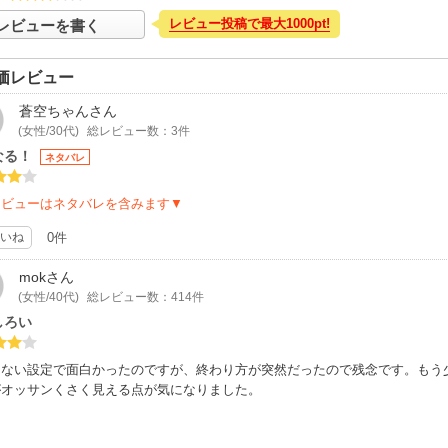
レビュー投稿で最大1000pt!
レビューを書く
価レビュー
蒼空ちゃん
さん
(女性/30代)
総レビュー数：3件
なる！
ネタバレ
レビューはネタバレを含みます▼
いね
0件
mok
さん
(女性/40代)
総レビュー数：414件
しろい
りない設定で面白かったのですが、終わり方が突然だったので残念です。もう
がオッサンくさく見える点が気になりました。