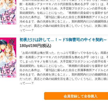
館・名画座シアターマキノの３代目館長を務める夕宇（ゆう）は、
てしまったマキノを救うため、大手芸能プロダクションの若手社長
装結婚契約』を結ぶことになった。「映画館の資金繰りを援助する
出された条件は、『週刊誌に撮られた自分と所属事務所アイドルと
冷めるまで、偽の夫婦を演じること』。契約期間内だけの婚姻関係
だったが、貴志との偽の結婚生活を過ごしていくうちに、次第に彼
って――？
初夜だけは許して…！～ドS御曹司の中イキ契約～ 
180pt/198円(税込)
「お前の初夜は俺が買った。たっぷり可愛がってやるからな」両親
館・名画座シアターマキノの３代目館長を務める夕宇（ゆう）は、
てしまったマキノを救うため、大手芸能プロダクションの若手社長
装結婚契約』を結ぶことになった。「映画館の資金繰りを援助する
出された条件は、『週刊誌に撮られた自分と所属事務所アイドルと
冷めるまで、偽の夫婦を演じること』。契約期間内だけの婚姻関係
だったが、貴志との偽の結婚生活を過ごしていくうちに、次第に彼
って――？
会員登録して全巻購入