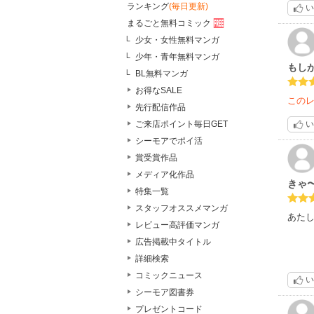
ランキング
(毎日更新)
い
まるごと無料コミック
少女・女性無料マンガ
少年・青年無料マンガ
もし
BL無料マンガ
お得なSALE
この
先行配信作品
ご来店ポイント毎日GET
い
シーモアでポイ活
賞受賞作品
メディア化作品
きゃ
特集一覧
スタッフオススメマンガ
あたし
レビュー高評価マンガ
広告掲載中タイトル
詳細検索
コミックニュース
い
シーモア図書券
プレゼントコード