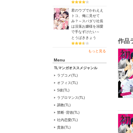
君のウブでかわええ
トコ、俺に見せて
み？～スパダリ社長
は没落お嬢様を溺愛
で手なずけたい～
とうばききょう
作品
もっと見る
Menu
TLマンガオススメジャンル
ラブコメ(TL)
オフィス(TL)
S彼(TL)
ラブロマンス(TL)
調教(TL)
禁断･背徳(TL)
社内恋愛(TL)
貴族(TL)