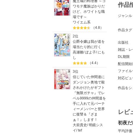
魔王城の料理番 ～コ
作品
ワモテ魔族ばかりだ
けど、ホワイトな職
ジャンル
場です～
ワイエム系
（4.8）
作品タグ
2位
公爵令嬢は我が道を
出版社
場当たり的に行く
雑誌・レ
高瀬雛
/
ぽよ子
/
にも
DL期限
し
（4.4）
配信開始
ファイル
3位
信じていた仲間達に
対応ビュ
ダンジョン奥地で殺
されかけたがギフト
作品をシ
『無限ガチャ』でレ
ベル9999の仲間達を
手に入れて元パーテ
ィーメンバーと世界
レビ
に復讐＆『ざま
ぁ！』します！
初夜だ
大前貴史
/
明鏡シス
イ
/
tef
平均評価