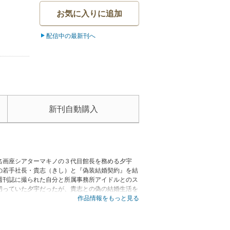
お気に入りに追加
配信中の最新刊へ
新刊自動購入
名画座シアターマキノの３代目館長を務める夕宇
の若手社長・貴志（きし）と『偽装結婚契約』を結
週刊誌に撮られた自分と所属事務所アイドルとのス
切っていた夕宇だったが、貴志との偽の結婚生活を
作品情報をもっと見る