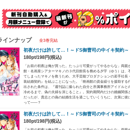
ラインナップ
全3巻完結
初夜だけは許して…！～ドS御曹司の中イキ契約～ 
180pt/198円(税込)
「お前の初夜は俺が買った。たっぷり可愛がってやるからな」両親
館・名画座シアターマキノの３代目館長を務める夕宇（ゆう）は、
てしまったマキノを救うため、大手芸能プロダクションの若手社長
装結婚契約』を結ぶことになった。「映画館の資金繰りを援助する
出された条件は、『週刊誌に撮られた自分と所属事務所アイドルと
冷めるまで、偽の夫婦を演じること』。契約期間内だけの婚姻関係
だったが、貴志との偽の結婚生活を過ごしていくうちに、次第に彼
って――？
初夜だけは許して…！～ドS御曹司の中イキ契約～ 
180pt/198円(税込)
「お前の初夜は俺が買った。たっぷり可愛がってやるからな」両親