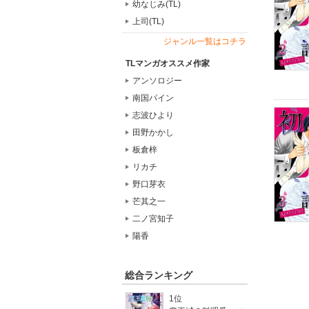
幼なじみ(TL)
上司(TL)
ジャンル一覧はコチラ
TLマンガオススメ作家
アンソロジー
南国パイン
志波ひより
田野かかし
板倉梓
リカチ
野口芽衣
芒其之一
二ノ宮知子
陽香
総合ランキング
1位