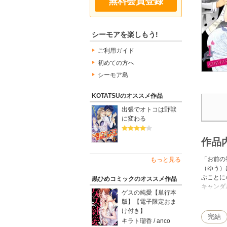
無料会員登録
シーモアを楽しもう!
ご利用ガイド
初めての方へ
シーモア島
KOTATSUのオススメ作品
出張でオトコは野獣
に変わる
作品
「お前の
もっと見る
（ゆう）
ぶことに
黒ひめコミックのオススメ作品
キャンダ
ゲスの純愛【単行本
過ごして
版】【電子限定おま
け付き】
完結
キラト瑠香 / anco