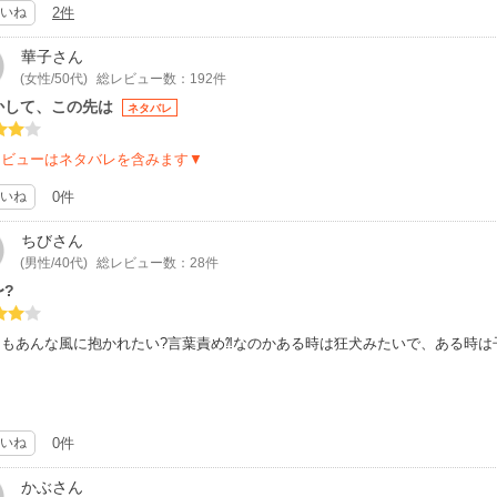
いね
2件
華子
さん
(女性/50代)
総レビュー数：192件
かして、この先は
ネタバレ
レビューはネタバレを含みます▼
いね
0件
ちび
さん
(男性/40代)
総レビュー数：28件
〜?
もあんな風に抱かれたい?言葉責め⁈なのかある時は狂犬みたいで、ある時は
いね
0件
かぶ
さん