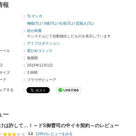
情報
：
TLマンガ
俺様(TL)
/
S彼(TL)
/
社長(TL)
/
芸能人(TL)
：
絵が綺麗
※システムにて自動抽出したものを表示しています
：
アイプロダクション
ーベル
：
黒ひめコミック
：
無期限
日
：
2015年12月1日
サイズ
：
3.9MB
ーア
：
ブラウザビューア
ェアする
：
ュー
けは許して…！～ドS御曹司の中イキ契約～のレビュー
：
3.0
12件のレビューをみる