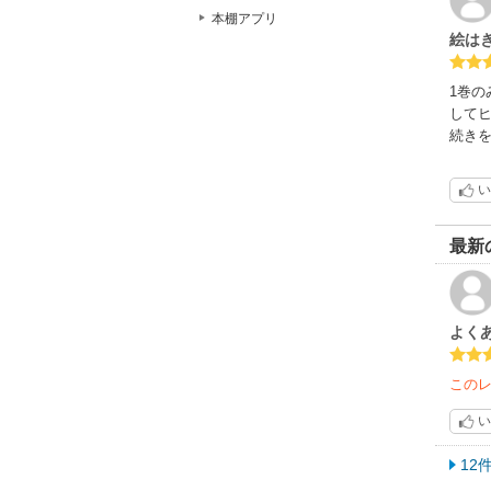
本棚アプリ
絵は
1巻
して
続き
い
最新
よく
この
い
12