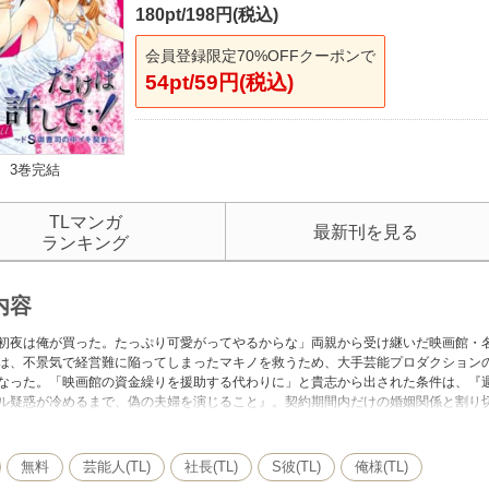
180pt/198円(税込)
会員登録限定70%OFFクーポンで
54pt/59円(税込)
3巻完結
TLマンガ
最新刊を見る
ランキング
内容
初夜は俺が買った。たっぷり可愛がってやるからな」両親から受け継いだ映画館・
は、不景気で経営難に陥ってしまったマキノを救うため、大手芸能プロダクション
なった。「映画館の資金繰りを援助する代わりに」と貴志から出された条件は、『
ル疑惑が冷めるまで、偽の夫婦を演じること』。契約期間内だけの婚姻関係と割り
いくうちに、次第に彼に惹かれていってしまって――？
無料
芸能人(TL)
社長(TL)
S彼(TL)
俺様(TL)