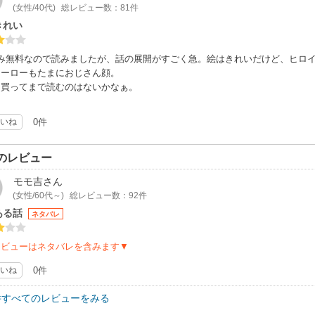
(女性/40代)
総レビュー数：81件
きれい
のみ無料なので読みましたが、話の展開がすごく急。絵はきれいだけど、ヒロ
ヒーローもたまにおじさん顔。
を買ってまで読むのはないかなぁ。
いね
0件
のレビュー
モモ吉
さん
(女性/60代～)
総レビュー数：92件
ある話
ネタバレ
レビューはネタバレを含みます▼
いね
0件
件すべてのレビューをみる