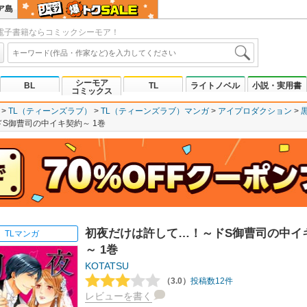
ア島
電子書籍ならコミックシーモア！
シーモア
BL
TL
ライトノベル
小説・実用書
コミックス
TL（ティーンズラブ）
TL（ティーンズラブ）マンガ
アイプロダクション
S御曹司の中イキ契約～ 1巻
初夜だけは許して…！～ドS御曹司の中イ
TLマンガ
～ 1巻
KOTATSU
（3.0）
投稿数12件
レビューを書く