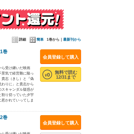
詳細
簡単
1巻から｜
最新刊から
1巻
会員登録して購入
から受け継いだ映画
無料で読む
不景気で経営難に陥っ
0
¥
12/31まで
・貴志（きし）と『偽
代わりに」と貴志から
のスキャンダル疑惑が
と割り切っていた夕宇
に惹かれていってしま
2巻
会員登録して購入
から受け継いだ映画