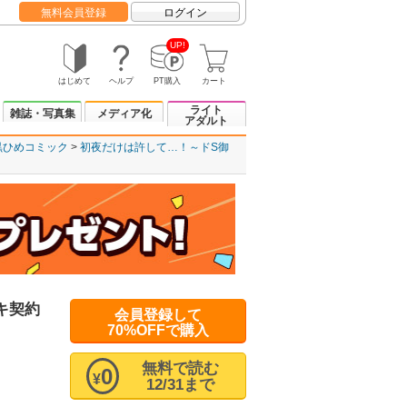
無料会員登録
ログイン
UP!
はじめて
ヘルプ
PT購入
カート
ライト
雑誌・写真集
メディア化
アダルト
黒ひめコミック
初夜だけは許して…！～ドS御
キ契約
会員登録して
70%OFFで購入
無料で読む
0
¥
12/31まで