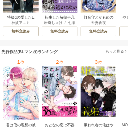
特級αの愛したΩ
転生した脇役平凡
灯台守とかもめの
や
神波アユミ
岩奇しゃけ
/
七瀬
吾妻香夜
な僕は、美形第二
子
か
おむ
王子をヤンデレに
無料立読み
無料立読み
無料立読み
してしまった【シ
ーモア限定版】
もっと見る
先行作品(BLマンガ)ランキング
1
2
3
位
位
位
君は僕の理想の彼
おとなの恋は不器
嫌われ者の俺はや
MO