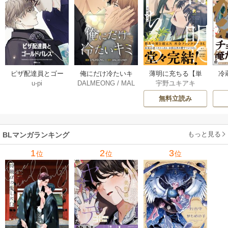
薄明に充ちる【単
冷
ピザ配達員とゴー
俺にだけ冷たいキ
宇野ユキアキ
u-pi
DALMEONG
/
MAL
行本版】 5巻
ルドパレス【タテ
ミ【タテヨミ】 34
LINFLOWER
ヨミ】 104巻
巻
無料立読み
もっと見る
BLマンガランキング
1
2
3
位
位
位