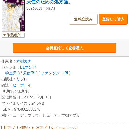
天使のための処方箋。
562pt/618円(税込)
無料立読み
登録して購入
作品紹介
会員登録して全巻購入
作家名：
水樹カナ
ジャンル：
BLマンガ
学生(BL)
/
天使(BL)
/
ファンタジー(BL)
出版社：
リブレ
雑誌：
ビーボーイ
DL期限：無期限
配信開始日：2015年12月31日
ファイルサイズ：24.5MB
ISBN：9784862630278
対応ビューア：ブラウザビューア、本棚アプリ
｢アプリで読む｣にはアプリをインストール!