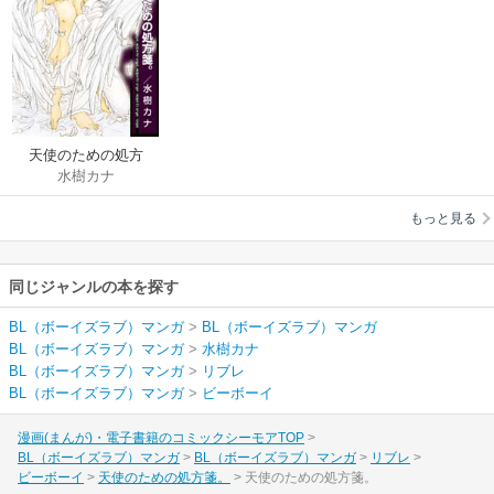
天使のための処方
水樹カナ
箋。
もっと見る
同じジャンルの本を探す
BL（ボーイズラブ）マンガ
>
BL（ボーイズラブ）マンガ
BL（ボーイズラブ）マンガ
>
水樹カナ
BL（ボーイズラブ）マンガ
>
リブレ
BL（ボーイズラブ）マンガ
>
ビーボーイ
漫画(まんが)・電子書籍のコミックシーモアTOP
BL（ボーイズラブ）マンガ
BL（ボーイズラブ）マンガ
リブレ
ビーボーイ
天使のための処方箋。
天使のための処方箋。