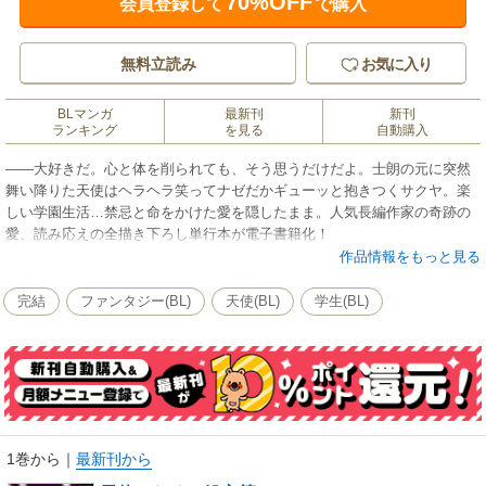
70%OFF
会員登録して
で購入
無料立読み
お気に入り
BLマンガ
最新刊
新刊
ランキング
を見る
自動購入
――大好きだ。心と体を削られても、そう思うだけだよ。士朗の元に突然
舞い降りた天使はヘラヘラ笑ってナゼだかギューッと抱きつくサクヤ。楽
しい学園生活…禁忌と命をかけた愛を隠したまま。人気長編作家の奇跡の
愛、読み応えの全描き下ろし単行本が電子書籍化！
作品情報をもっと見る
完結
ファンタジー(BL)
天使(BL)
学生(BL)
1巻から
｜
最新刊から