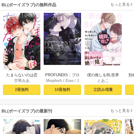
もっと見る
BL(ボーイズラブ)の無料作品
PROFUNDIS：プロ
たまらないのは恋
僕の推しをBL世界
別
Morphish
/
Eise
/
J
空華みあ
とあこ
フンディス【タテ
なのか（１）【シ
から守りたい【シ
掛
aeyoung
ヨミ】1
ーモア限定特典付
ーモア限定特典付
ミ
10冊無料
2冊無料
立読み増量
き】
き電子単行本】 上
定
巻
もっと見る
BL(ボーイズラブ)の最新刊