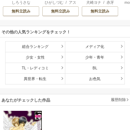
しろうさな
ひがしづむ
/
アス
犬崎ヨナ
/
赤牙
mo
氏
用なので
り直しの世界で義
U
ティル編集部
弟達にごまをする
無料立読み
無料立読み
無料立読み
（分冊版）
その他の人気ランキングをチェック！
総合ランキング
メディア化
少女・女性
少年・青年
TL・レディコミ
BL
異世界・転生
お色気
履歴削除
あなたがチェックした作品