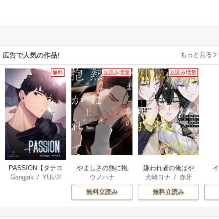
もっと見る
広告で人気の作品!
無料
立読み増量
立読み増量
PASSION【タテヨ
やましさの熱に抱
嫌われ者の俺はや
Gangjak
/
YUUJI
ウノハナ
犬崎ヨナ
/
赤牙
ミ】
かれて 【電子限定
り直しの世界で義
【
特典付き】
弟達にごまをする
無料立読み
無料立読み
【シーモア限定
版】