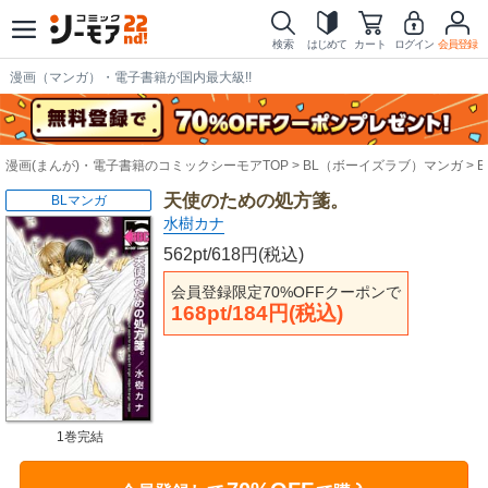
検索
はじめて
カート
ログイン
会員登録
漫画（マンガ）・電子書籍が国内最大級!!
漫画(まんが)・電子書籍のコミックシーモアTOP
BL（ボーイズラブ）マンガ
天使のための処方箋。
BLマンガ
水樹カナ
562pt/618円(税込)
会員登録限定70%OFFクーポンで
168pt/184円(税込)
1巻完結